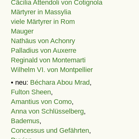
Cäcilia Attendoli von Cotignola
Märtyrer in Massylia
viele Märtyrer in Rom
Mauger
Nathäus von Achonry
Palladius von Auxerre
Reginald von Montemarti
Wilhelm VI. von Montpellier
• neu:
Béchara Abou Mrad
,
Fulton Sheen
,
Amantius von Como
,
Anna von Schlüsselberg
,
Bademus
,
Concessus und Gefährten
,