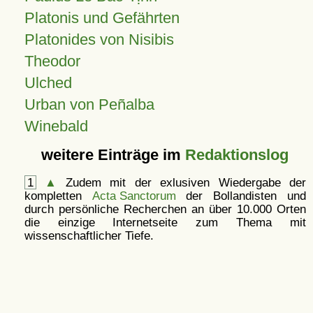
Platonis und Gefährten
Platonides von Nisibis
Theodor
Ulched
Urban von Peñalba
Winebald
weitere Einträge im
Redaktionslog
1
▲
Zudem mit der exlusiven Wiedergabe der
kompletten
Acta Sanctorum
der Bollandisten und
durch persönliche Recherchen an über 10.000 Orten
die einzige Internetseite zum Thema mit
wissenschaftlicher Tiefe.