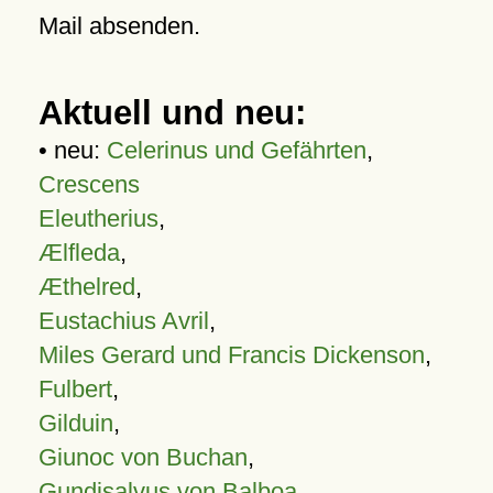
Mail absenden.
Aktuell und neu:
• neu:
Celerinus und Gefährten
,
Crescens
Eleutherius
,
Ælfleda
,
Æthelred
,
Eustachius Avril
,
Miles Gerard und Francis Dickenson
,
Fulbert
,
Gilduin
,
Giunoc von Buchan
,
Gundisalvus von Balboa
,