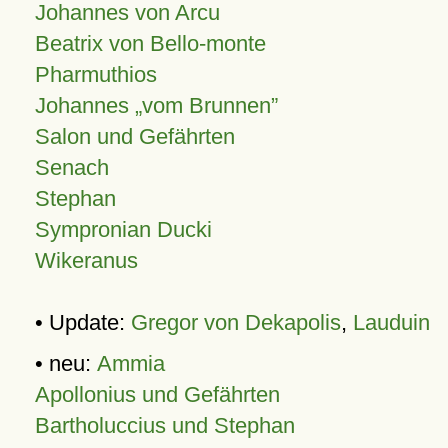
Johannes von Arcu
Beatrix von Bello-monte
Pharmuthios
Johannes
vom Brunnen
Salon und Gefährten
Senach
Stephan
Sympronian Ducki
Wikeranus
• Update:
Gregor von Dekapolis
,
Lauduin
• neu:
Ammia
Apollonius und Gefährten
Bartholuccius und Stephan