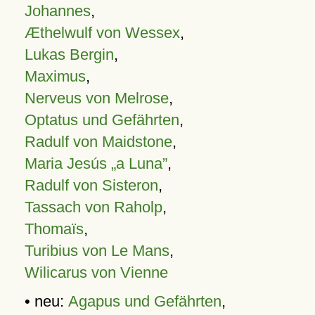
Johannes
,
Æthelwulf von Wessex
,
Lukas Bergin
,
Maximus
,
Nerveus von Melrose
,
Optatus und Gefährten
,
Radulf von Maidstone
,
Maria Jesús „a Luna”
,
Radulf von Sisteron
,
Tassach von Raholp
,
Thomaïs
,
Turibius von Le Mans
,
Wilicarus von Vienne
• neu:
Agapus und Gefährten
,