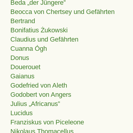
Beda „der Jüngere”
Beocca von Chertsey und Gefährten
Bertrand
Bonifatius Żukowski
Claudius und Gefährten
Cuanna Ógh
Donus
Douerouet
Gaianus
Godefried von Aleth
Godobert von Angers
Julius
Africanus
Lucidus
Franziskus von Piceleone
Nikolaus Thomacellus