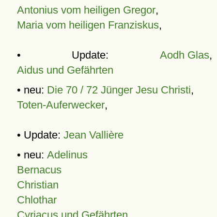
Antonius vom heiligen Gregor
,
Maria vom heiligen Franziskus
,
• Update:
Aodh Glas
,
Aidus und Gefährten
• neu:
Die 70 / 72 Jünger Jesu Christi
,
Toten-Auferwecker
,
• Update:
Jean Vallière
• neu:
Adelinus
Bernacus
Christian
Chlothar
Cyriacus und Gefährten