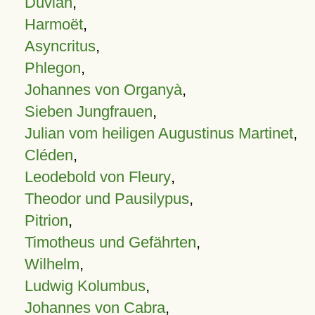
Duvian
,
Harmoët
,
Asyncritus
,
Phlegon
,
Johannes von Organyà
,
Sieben Jungfrauen
,
Julian vom heiligen Augustinus Martinet
,
Cléden
,
Leodebold von Fleury
,
Theodor und Pausilypus
,
Pitrion
,
Timotheus und Gefährten
,
Wilhelm
,
Ludwig Kolumbus
,
Johannes von Cabra
,