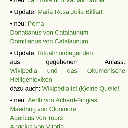
• neu:
Jan Bula und Václav Drbola
• Update:
Maria Rosa Julia Billiart
• neu:
Poma
Donatianus von Catalaunum
Domitianus von Catalaunum
• Update:
Ritualmordlegenden
aus gegebenem Anlass:
Wikipedia und das Ökumenische
Heiligenlexikon
dazu auch:
Wikipedia ist (k)eine Quelle!
• neu:
Aedh von Achard-Finglas
Maedhog von Clonmore
Agericus von Tours
Angelus von Vitoria