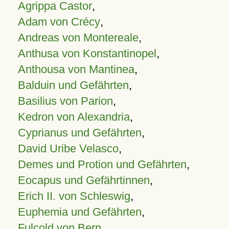
Agrippa Castor
,
Adam von Crécy
,
Andreas von Montereale
,
Anthusa von Konstantinopel
,
Anthousa von Mantinea
,
Balduin und Gefährten
,
Basilius von Parion
,
Kedron von Alexandria
,
Cyprianus und Gefährten
,
David Uribe Velasco
,
Demes und Protion und Gefährten
,
Eocapus und Gefährtinnen
,
Erich II. von Schleswig
,
Euphemia und Gefährten
,
Fulcold von Bern
,