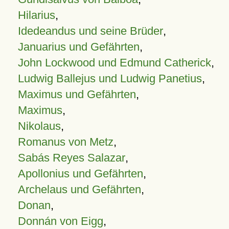
Hilarius
,
Idedeandus und seine Brüder
,
Januarius und Gefährten
,
John Lockwood und Edmund Catherick
,
Ludwig Ballejus und Ludwig Panetius
,
Maximus und Gefährten
,
Maximus
,
Nikolaus
,
Romanus von Metz
,
Sabás Reyes Salazar
,
Apollonius und Gefährten
,
Archelaus und Gefährten
,
Donan
,
Donnán von Eigg
,