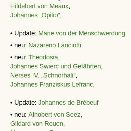
Hildebert von Meaux
,
Johannes „Opilio”
,
• Update:
Marie von der Menschwerdung
• neu:
Nazareno Lanciotti
• neu:
Theodosia
,
Johannes Swierc und Gefährten
,
Nerses IV. „Schnorhali”
,
Johannes Franziskus Lefranc
,
• Update:
Johannes de Brébeuf
• neu:
Alnobert von Seez
,
Gildard von Rouen
,