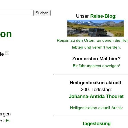
Suchen
Unser
Reise-Blog
:
kon
Reisen zu den Orten, an denen die Hei
lebten und verehrt werden.
lle
1
Zum ersten Mal hier?
Einführungstext anzeigen!
Heiligenlexikon aktuell:
200. Todestag:
Johanna-Antida Thouret
Heiligenlexikon aktuell-Archiv
rgen
ses
E-
Tageslosung