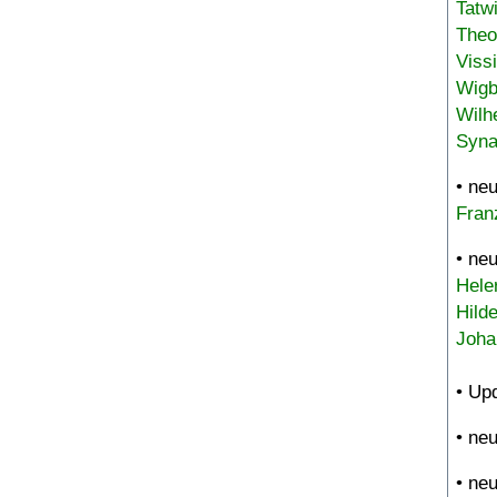
Tatw
Theo
Viss
Wigb
Wilh
Syna
• ne
Fran
• ne
Hele
Hild
Joha
• Up
• ne
• ne