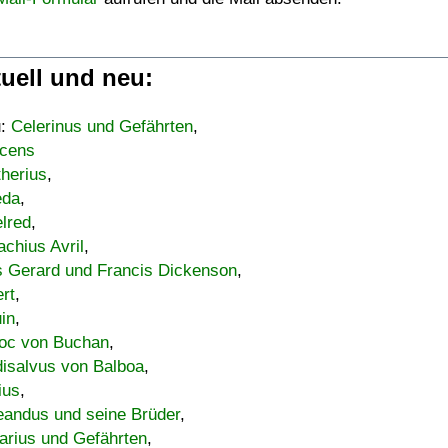
uell und neu:
u:
Celerinus und Gefährten
,
cens
therius
,
eda
,
lred
,
achius Avril
,
s Gerard und Francis Dickenson
,
ert
,
uin
,
oc von Buchan
,
isalvus von Balboa
,
ius
,
eandus und seine Brüder
,
arius und Gefährten
,