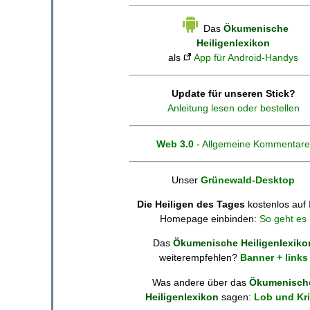
Das
Ökumenische
Heiligenlexikon
als
App für Android-Handys
Update für unseren Stick?
Anleitung lesen oder bestellen
Web 3.0
-
Allgemeine Kommentare
Unser
Grünewald-Desktop
Die Heiligen des Tages
kostenlos auf 
Homepage einbinden:
So geht es
Das
Ökumenische Heiligenlexiko
weiterempfehlen?
Banner + links
Was andere über das
Ökumenisch
Heiligenlexikon
sagen:
Lob und Kri