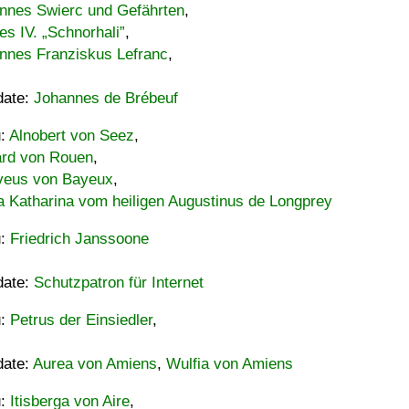
nnes Swierc und Gefährten
,
es IV. „Schnorhali”
,
nnes Franziskus Lefranc
,
date:
Johannes de Brébeuf
u:
Alnobert von Seez
,
ard von Rouen
,
eus von Bayeux
,
a Katharina vom heiligen Augustinus de Longprey
u:
Friedrich Janssoone
date:
Schutzpatron für Internet
u:
Petrus der Einsiedler
,
date:
Aurea von Amiens
,
Wulfia von Amiens
u:
Itisberga von Aire
,