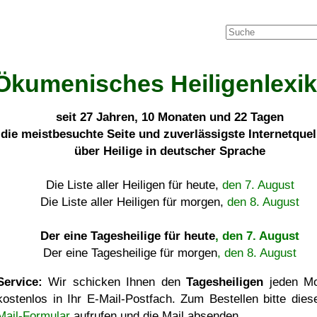
Ökumenisches Heiligenlexi
seit
27 Jahren, 10 Monaten und 22 Tagen
die meistbesuchte Seite und zuverlässigste Internetque
über Heilige in deutscher Sprache
Die Liste aller Heiligen für heute,
den 7. August
Die Liste aller Heiligen für morgen,
den 8. August
Der eine Tagesheilige für heute
, den 7. August
Der eine Tagesheilige für morgen
, den 8. August
Service:
Wir schicken Ihnen den
Tagesheiligen
jeden Mo
kostenlos in Ihr E-Mail-Postfach. Zum Bestellen bitte die
Mail-Formular
aufrufen und die Mail absenden.