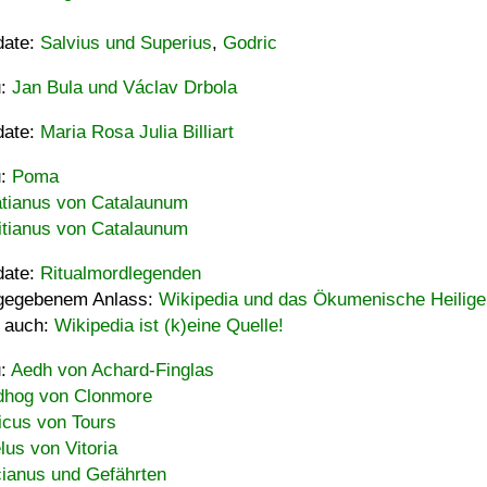
date:
Salvius und Superius
,
Godric
u:
Jan Bula und Václav Drbola
date:
Maria Rosa Julia Billiart
u:
Poma
tianus von Catalaunum
tianus von Catalaunum
date:
Ritualmordlegenden
gegebenem Anlass:
Wikipedia und das Ökumenische Heilige
 auch:
Wikipedia ist (k)eine Quelle!
u:
Aedh von Achard-Finglas
hog von Clonmore
icus von Tours
lus von Vitoria
ianus und Gefährten