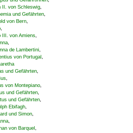
h II. von Schleswig
,
emia und Gefährten
,
old von Bern
,
o
,
 III. von Amiens
,
nna
,
nna de Lambertini
,
entius von Portugal
,
aretha
s und Gefährten
,
ius
,
us von Montepiano
,
us und Gefährten
,
tus und Gefährten
,
lph Ebifagh
,
ard und Simon
,
anna
,
han von Barquel
,