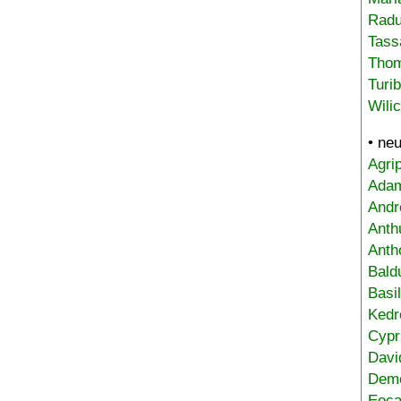
Radu
Tass
Tho
Turi
Wili
• ne
Agri
Adam
Andr
Anth
Anth
Bald
Basi
Kedr
Cypr
Davi
Deme
Eoca