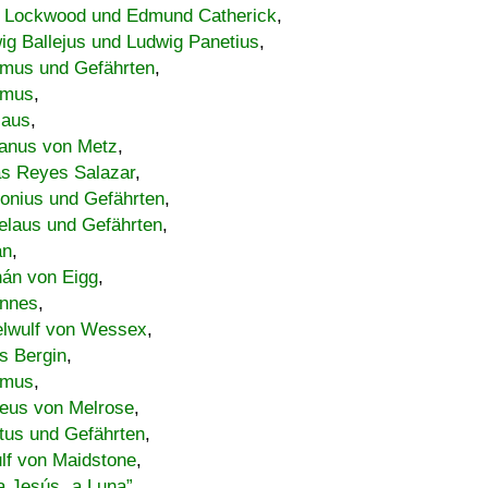
 Lockwood und Edmund Catherick
,
ig Ballejus und Ludwig Panetius
,
mus und Gefährten
,
imus
,
laus
,
nus von Metz
,
s Reyes Salazar
,
lonius und Gefährten
,
elaus und Gefährten
,
an
,
án von Eigg
,
nnes
,
lwulf von Wessex
,
s Bergin
,
imus
,
eus von Melrose
,
tus und Gefährten
,
lf von Maidstone
,
a Jesús „a Luna”
,