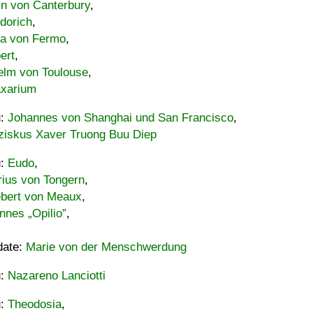
in von Canterbury
,
dorich
,
ia von Fermo
,
ert
,
elm von Toulouse
,
xarium
u:
Johannes von Shanghai und San Francisco
,
ziskus Xaver Truong Buu Diep
u:
Eudo
,
rius von Tongern
,
ebert von Meaux
,
nnes „Opilio”
,
date:
Marie von der Menschwerdung
u:
Nazareno Lanciotti
u:
Theodosia
,