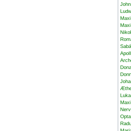
John
Ludw
Maxi
Max
Niko
Roma
Sabá
Apol
Arch
Don
Donn
Joha
Æthe
Luka
Max
Nerv
Opta
Radu
Mari