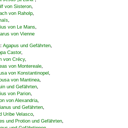
lf von Sisteron
,
ach von Raholp
,
maïs
,
bius von Le Mans
,
carus von Vienne
u:
Agapus und Gefährten
,
ppa Castor
,
 von Crécy
,
eas von Montereale
,
usa von Konstantinopel
,
ousa von Mantinea
,
uin und Gefährten
,
lius von Parion
,
on von Alexandria
,
ianus und Gefährten
,
d Uribe Velasco
,
s und Protion und Gefährten
,
pus und Gefährtinnen
,