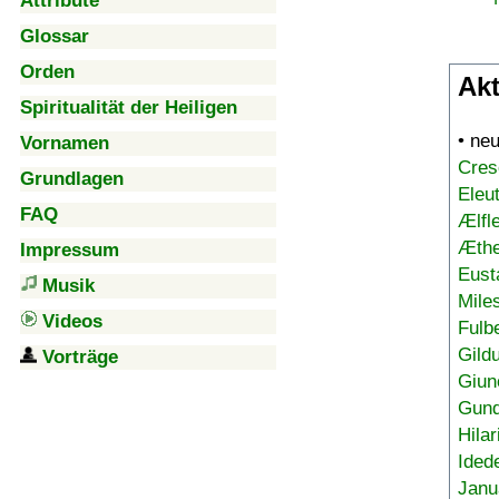
Attribute
Glossar
Orden
Akt
Spiritualität der Heiligen
• ne
Vornamen
Cres
Grundlagen
Eleu
FAQ
Ælfl
Æthe
Impressum
Eust
Musik
Mile
Videos
Fulb
Gild
Vorträge
Giun
Gund
Hilar
Ided
Janu