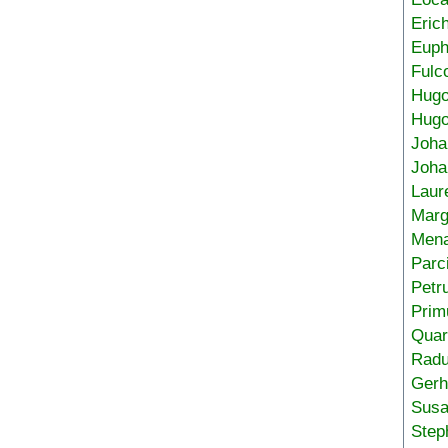
Eric
Euph
Fulc
Hug
Hugo
Joha
Joha
Laur
Marg
Mena
Parc
Petr
Prim
Quar
Radu
Gerh
Sus
Step