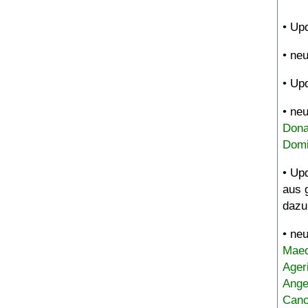
• Up
• ne
• Up
• ne
Dona
Domi
• Up
aus 
dazu
• ne
Maed
Ager
Ange
Canc