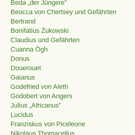
Beda „der Jüngere”
Beocca von Chertsey und Gefährten
Bertrand
Bonifatius Żukowski
Claudius und Gefährten
Cuanna Ógh
Donus
Douerouet
Gaianus
Godefried von Aleth
Godobert von Angers
Julius
Africanus
Lucidus
Franziskus von Piceleone
Nikolaus Thomacellus