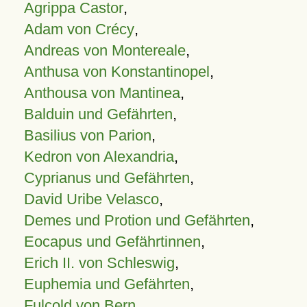
Agrippa Castor
,
Adam von Crécy
,
Andreas von Montereale
,
Anthusa von Konstantinopel
,
Anthousa von Mantinea
,
Balduin und Gefährten
,
Basilius von Parion
,
Kedron von Alexandria
,
Cyprianus und Gefährten
,
David Uribe Velasco
,
Demes und Protion und Gefährten
,
Eocapus und Gefährtinnen
,
Erich II. von Schleswig
,
Euphemia und Gefährten
,
Fulcold von Bern
,