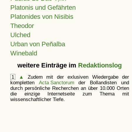
Platonis und Gefährten
Platonides von Nisibis
Theodor
Ulched
Urban von Peñalba
Winebald
weitere Einträge im
Redaktionslog
1
▲
Zudem mit der exlusiven Wiedergabe der
kompletten
Acta Sanctorum
der Bollandisten und
durch persönliche Recherchen an über 10.000 Orten
die einzige Internetseite zum Thema mit
wissenschaftlicher Tiefe.