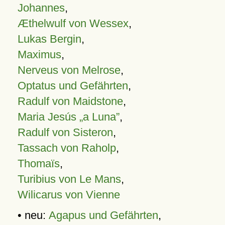
Johannes
,
Æthelwulf von Wessex
,
Lukas Bergin
,
Maximus
,
Nerveus von Melrose
,
Optatus und Gefährten
,
Radulf von Maidstone
,
Maria Jesús „a Luna”
,
Radulf von Sisteron
,
Tassach von Raholp
,
Thomaïs
,
Turibius von Le Mans
,
Wilicarus von Vienne
• neu:
Agapus und Gefährten
,