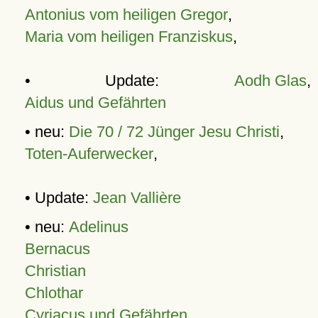
Antonius vom heiligen Gregor
,
Maria vom heiligen Franziskus
,
• Update:
Aodh Glas
,
Aidus und Gefährten
• neu:
Die 70 / 72 Jünger Jesu Christi
,
Toten-Auferwecker
,
• Update:
Jean Vallière
• neu:
Adelinus
Bernacus
Christian
Chlothar
Cyriacus und Gefährten