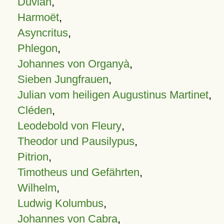
Duvian
,
Harmoët
,
Asyncritus
,
Phlegon
,
Johannes von Organyà
,
Sieben Jungfrauen
,
Julian vom heiligen Augustinus Martinet
,
Cléden
,
Leodebold von Fleury
,
Theodor und Pausilypus
,
Pitrion
,
Timotheus und Gefährten
,
Wilhelm
,
Ludwig Kolumbus
,
Johannes von Cabra
,