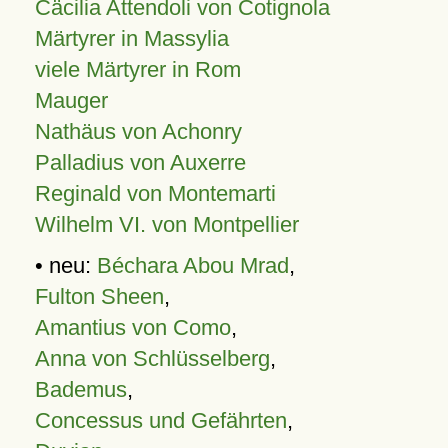
Cäcilia Attendoli von Cotignola
Märtyrer in Massylia
viele Märtyrer in Rom
Mauger
Nathäus von Achonry
Palladius von Auxerre
Reginald von Montemarti
Wilhelm VI. von Montpellier
• neu:
Béchara Abou Mrad
,
Fulton Sheen
,
Amantius von Como
,
Anna von Schlüsselberg
,
Bademus
,
Concessus und Gefährten
,