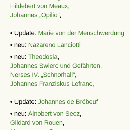
Hildebert von Meaux
,
Johannes „Opilio”
,
• Update:
Marie von der Menschwerdung
• neu:
Nazareno Lanciotti
• neu:
Theodosia
,
Johannes Swierc und Gefährten
,
Nerses IV. „Schnorhali”
,
Johannes Franziskus Lefranc
,
• Update:
Johannes de Brébeuf
• neu:
Alnobert von Seez
,
Gildard von Rouen
,