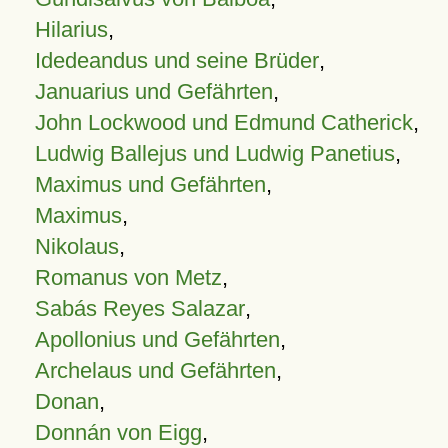
Hilarius
,
Idedeandus und seine Brüder
,
Januarius und Gefährten
,
John Lockwood und Edmund Catherick
,
Ludwig Ballejus und Ludwig Panetius
,
Maximus und Gefährten
,
Maximus
,
Nikolaus
,
Romanus von Metz
,
Sabás Reyes Salazar
,
Apollonius und Gefährten
,
Archelaus und Gefährten
,
Donan
,
Donnán von Eigg
,