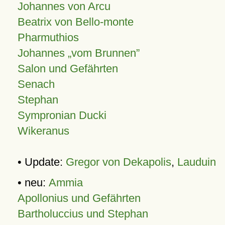
Johannes von Arcu
Beatrix von Bello-monte
Pharmuthios
Johannes
vom Brunnen
Salon und Gefährten
Senach
Stephan
Sympronian Ducki
Wikeranus
• Update:
Gregor von Dekapolis
,
Lauduin
• neu:
Ammia
Apollonius und Gefährten
Bartholuccius und Stephan