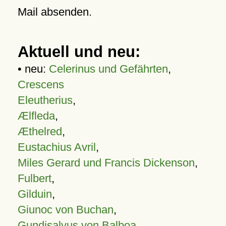
Mail absenden.
Aktuell und neu:
• neu:
Celerinus und Gefährten
,
Crescens
Eleutherius
,
Ælfleda
,
Æthelred
,
Eustachius Avril
,
Miles Gerard und Francis Dickenson
,
Fulbert
,
Gilduin
,
Giunoc von Buchan
,
Gundisalvus von Balboa
,