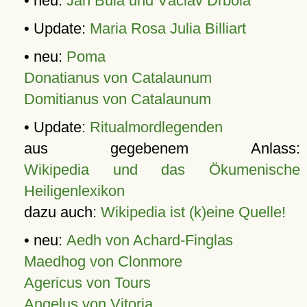
• neu:
Jan Bula und Václav Drbola
• Update:
Maria Rosa Julia Billiart
• neu:
Poma
Donatianus von Catalaunum
Domitianus von Catalaunum
• Update:
Ritualmordlegenden
aus gegebenem Anlass:
Wikipedia und das Ökumenische
Heiligenlexikon
dazu auch:
Wikipedia ist (k)eine Quelle!
• neu:
Aedh von Achard-Finglas
Maedhog von Clonmore
Agericus von Tours
Angelus von Vitoria