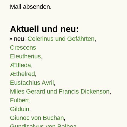
Mail absenden.
Aktuell und neu:
• neu:
Celerinus und Gefährten
,
Crescens
Eleutherius
,
Ælfleda
,
Æthelred
,
Eustachius Avril
,
Miles Gerard und Francis Dickenson
,
Fulbert
,
Gilduin
,
Giunoc von Buchan
,
Gundisalvus von Balboa
,