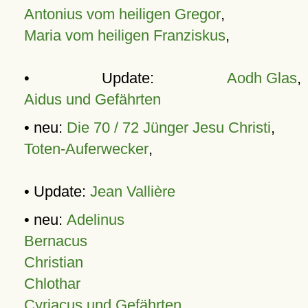
Antonius vom heiligen Gregor
,
Maria vom heiligen Franziskus
,
• Update:
Aodh Glas
,
Aidus und Gefährten
• neu:
Die 70 / 72 Jünger Jesu Christi
,
Toten-Auferwecker
,
• Update:
Jean Vallière
• neu:
Adelinus
Bernacus
Christian
Chlothar
Cyriacus und Gefährten