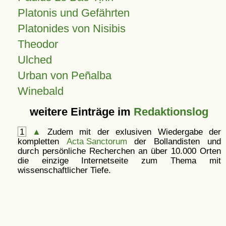
Platonis und Gefährten
Platonides von Nisibis
Theodor
Ulched
Urban von Peñalba
Winebald
weitere Einträge im
Redaktionslog
1
▲
Zudem mit der exlusiven Wiedergabe der
kompletten
Acta Sanctorum
der Bollandisten und
durch persönliche Recherchen an über 10.000 Orten
die einzige Internetseite zum Thema mit
wissenschaftlicher Tiefe.