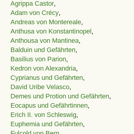
Agrippa Castor
,
Adam von Crécy
,
Andreas von Montereale
,
Anthusa von Konstantinopel
,
Anthousa von Mantinea
,
Balduin und Gefährten
,
Basilius von Parion
,
Kedron von Alexandria
,
Cyprianus und Gefährten
,
David Uribe Velasco
,
Demes und Protion und Gefährten
,
Eocapus und Gefährtinnen
,
Erich II. von Schleswig
,
Euphemia und Gefährten
,
Fulcold von Bern
,