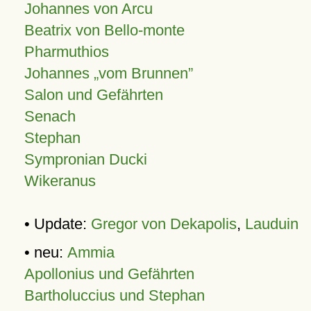
Johannes von Arcu
Beatrix von Bello-monte
Pharmuthios
Johannes
vom Brunnen
Salon und Gefährten
Senach
Stephan
Sympronian Ducki
Wikeranus
• Update:
Gregor von Dekapolis
,
Lauduin
• neu:
Ammia
Apollonius und Gefährten
Bartholuccius und Stephan