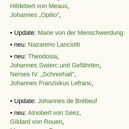
Hildebert von Meaux
,
Johannes „Opilio”
,
• Update:
Marie von der Menschwerdung
• neu:
Nazareno Lanciotti
• neu:
Theodosia
,
Johannes Swierc und Gefährten
,
Nerses IV. „Schnorhali”
,
Johannes Franziskus Lefranc
,
• Update:
Johannes de Brébeuf
• neu:
Alnobert von Seez
,
Gildard von Rouen
,