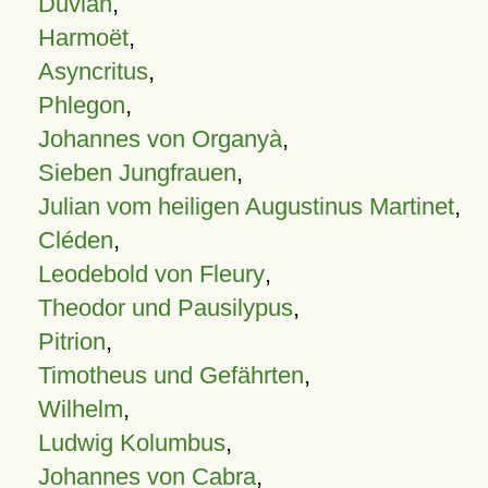
Duvian
,
Harmoët
,
Asyncritus
,
Phlegon
,
Johannes von Organyà
,
Sieben Jungfrauen
,
Julian vom heiligen Augustinus Martinet
,
Cléden
,
Leodebold von Fleury
,
Theodor und Pausilypus
,
Pitrion
,
Timotheus und Gefährten
,
Wilhelm
,
Ludwig Kolumbus
,
Johannes von Cabra
,