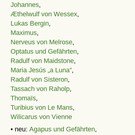
Johannes
,
Æthelwulf von Wessex
,
Lukas Bergin
,
Maximus
,
Nerveus von Melrose
,
Optatus und Gefährten
,
Radulf von Maidstone
,
Maria Jesús „a Luna”
,
Radulf von Sisteron
,
Tassach von Raholp
,
Thomaïs
,
Turibius von Le Mans
,
Wilicarus von Vienne
• neu:
Agapus und Gefährten
,