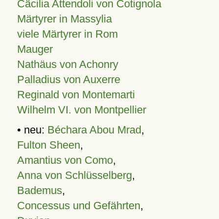
Cäcilia Attendoli von Cotignola
Märtyrer in Massylia
viele Märtyrer in Rom
Mauger
Nathäus von Achonry
Palladius von Auxerre
Reginald von Montemarti
Wilhelm VI. von Montpellier
• neu:
Béchara Abou Mrad
,
Fulton Sheen
,
Amantius von Como
,
Anna von Schlüsselberg
,
Bademus
,
Concessus und Gefährten
,