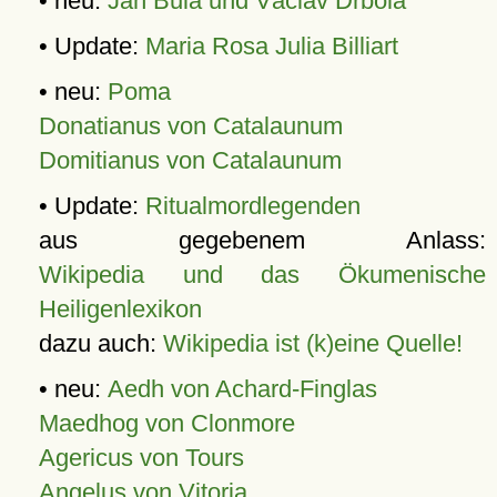
• neu:
Jan Bula und Václav Drbola
• Update:
Maria Rosa Julia Billiart
• neu:
Poma
Donatianus von Catalaunum
Domitianus von Catalaunum
• Update:
Ritualmordlegenden
aus gegebenem Anlass:
Wikipedia und das Ökumenische
Heiligenlexikon
dazu auch:
Wikipedia ist (k)eine Quelle!
• neu:
Aedh von Achard-Finglas
Maedhog von Clonmore
Agericus von Tours
Angelus von Vitoria