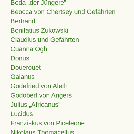
Beda „der Jüngere”
Beocca von Chertsey und Gefährten
Bertrand
Bonifatius Żukowski
Claudius und Gefährten
Cuanna Ógh
Donus
Douerouet
Gaianus
Godefried von Aleth
Godobert von Angers
Julius
Africanus
Lucidus
Franziskus von Piceleone
Nikolaus Thomacellus