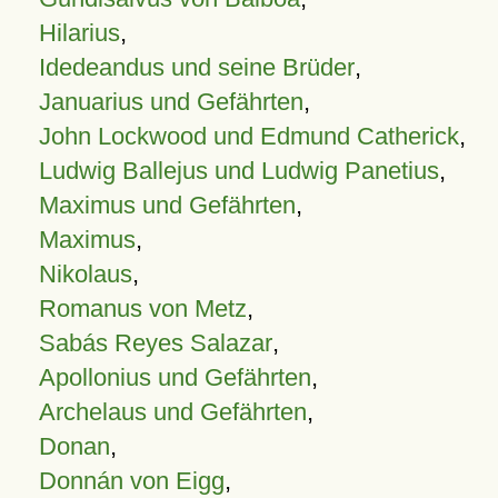
Hilarius
,
Idedeandus und seine Brüder
,
Januarius und Gefährten
,
John Lockwood und Edmund Catherick
,
Ludwig Ballejus und Ludwig Panetius
,
Maximus und Gefährten
,
Maximus
,
Nikolaus
,
Romanus von Metz
,
Sabás Reyes Salazar
,
Apollonius und Gefährten
,
Archelaus und Gefährten
,
Donan
,
Donnán von Eigg
,