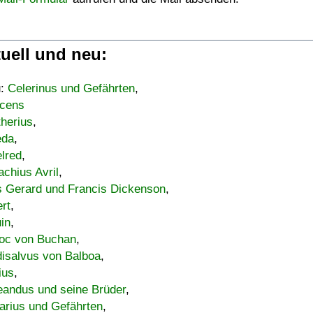
uell und neu:
u:
Celerinus und Gefährten
,
cens
therius
,
eda
,
lred
,
achius Avril
,
s Gerard und Francis Dickenson
,
ert
,
uin
,
oc von Buchan
,
isalvus von Balboa
,
ius
,
eandus und seine Brüder
,
arius und Gefährten
,