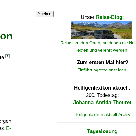
Suchen
Unser
Reise-Blog
:
kon
Reisen zu den Orten, an denen die Hei
lebten und verehrt werden.
lle
1
Zum ersten Mal hier?
Einführungstext anzeigen!
Heiligenlexikon aktuell:
200. Todestag:
Johanna-Antida Thouret
Heiligenlexikon aktuell-Archiv
rgen
ses
E-
Tageslosung