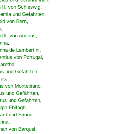
h II. von Schleswig
,
emia und Gefährten
,
old von Bern
,
o
,
 III. von Amiens
,
nna
,
nna de Lambertini
,
entius von Portugal
,
aretha
s und Gefährten
,
ius
,
us von Montepiano
,
us und Gefährten
,
tus und Gefährten
,
lph Ebifagh
,
ard und Simon
,
anna
,
han von Barquel
,