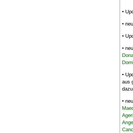
• Up
• ne
• Up
• ne
Dona
Domi
• Up
aus 
dazu
• ne
Maed
Ager
Ange
Canc