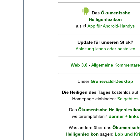
Das
Ökumenische
Heiligenlexikon
als
App für Android-Handys
Update für unseren Stick?
Anleitung lesen oder bestellen
Web 3.0
-
Allgemeine Kommentare
Unser
Grünewald-Desktop
Die Heiligen des Tages
kostenlos auf 
Homepage einbinden:
So geht es
Das
Ökumenische Heiligenlexiko
weiterempfehlen?
Banner + links
Was andere über das
Ökumenisch
Heiligenlexikon
sagen:
Lob und Kri