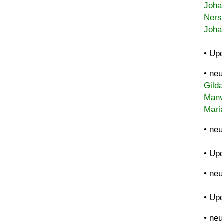
Joha
Ners
Joha
• Up
• ne
Gild
Manv
Mari
• ne
• Up
• ne
• Up
• ne