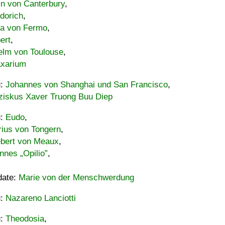
in von Canterbury
,
dorich
,
ia von Fermo
,
ert
,
elm von Toulouse
,
xarium
u:
Johannes von Shanghai und San Francisco
,
ziskus Xaver Truong Buu Diep
u:
Eudo
,
rius von Tongern
,
ebert von Meaux
,
nnes „Opilio”
,
date:
Marie von der Menschwerdung
u:
Nazareno Lanciotti
u:
Theodosia
,