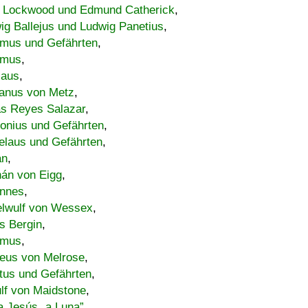
 Lockwood und Edmund Catherick
,
ig Ballejus und Ludwig Panetius
,
mus und Gefährten
,
imus
,
laus
,
nus von Metz
,
s Reyes Salazar
,
lonius und Gefährten
,
elaus und Gefährten
,
an
,
án von Eigg
,
nnes
,
lwulf von Wessex
,
s Bergin
,
imus
,
eus von Melrose
,
tus und Gefährten
,
lf von Maidstone
,
a Jesús „a Luna”
,