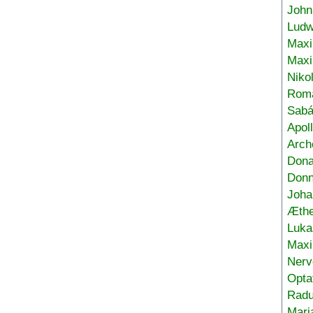
John
Ludw
Maxi
Max
Niko
Roma
Sabá
Apol
Arch
Don
Donn
Joha
Æthe
Luka
Max
Nerv
Opta
Radu
Mari