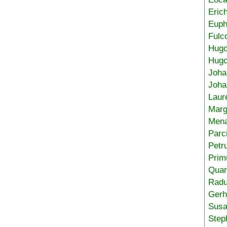
Eric
Euph
Fulc
Hug
Hugo
Joha
Joha
Laur
Marg
Mena
Parc
Petr
Prim
Quar
Radu
Gerh
Sus
Step