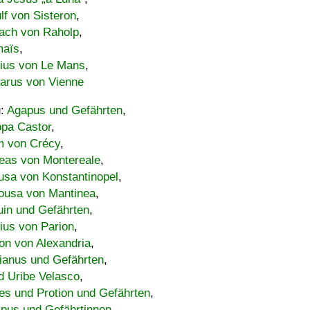
lf von Sisteron
,
ach von Raholp
,
maïs
,
bius von Le Mans
,
carus von Vienne
u:
Agapus und Gefährten
,
ppa Castor
,
 von Crécy
,
eas von Montereale
,
usa von Konstantinopel
,
ousa von Mantinea
,
uin und Gefährten
,
lius von Parion
,
on von Alexandria
,
ianus und Gefährten
,
d Uribe Velasco
,
s und Protion und Gefährten
,
pus und Gefährtinnen
,