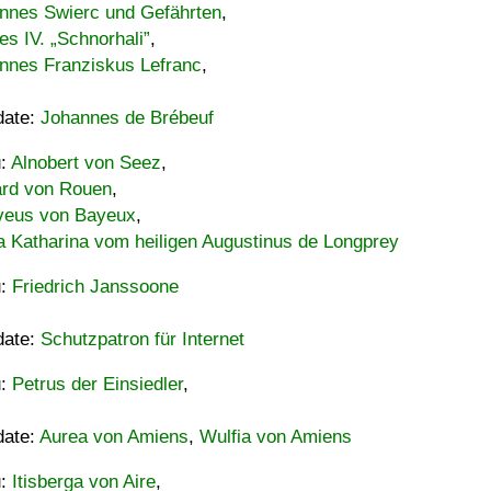
nnes Swierc und Gefährten
,
es IV. „Schnorhali”
,
nnes Franziskus Lefranc
,
date:
Johannes de Brébeuf
u:
Alnobert von Seez
,
ard von Rouen
,
eus von Bayeux
,
a Katharina vom heiligen Augustinus de Longprey
u:
Friedrich Janssoone
date:
Schutzpatron für Internet
u:
Petrus der Einsiedler
,
date:
Aurea von Amiens
,
Wulfia von Amiens
u:
Itisberga von Aire
,