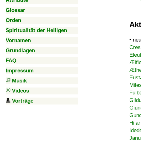
Attribute
Glossar
Orden
Akt
Spiritualität der Heiligen
• ne
Vornamen
Cres
Grundlagen
Eleu
FAQ
Ælfl
Æthe
Impressum
Eust
Musik
Mile
Videos
Fulb
Gild
Vorträge
Giun
Gund
Hilar
Ided
Janu