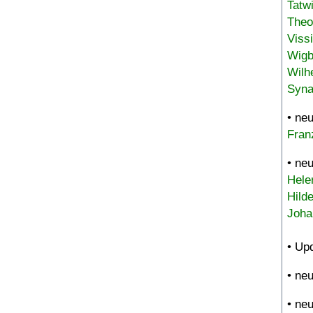
Tatw
Theo
Viss
Wigb
Wilh
Syna
• ne
Fran
• ne
Hele
Hild
Joha
• Up
• ne
• ne