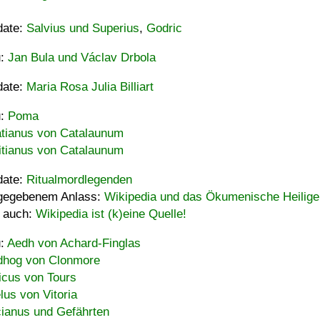
date:
Salvius und Superius
,
Godric
u:
Jan Bula und Václav Drbola
date:
Maria Rosa Julia Billiart
u:
Poma
tianus von Catalaunum
tianus von Catalaunum
date:
Ritualmordlegenden
gegebenem Anlass:
Wikipedia und das Ökumenische Heilige
 auch:
Wikipedia ist (k)eine Quelle!
u:
Aedh von Achard-Finglas
hog von Clonmore
icus von Tours
lus von Vitoria
ianus und Gefährten