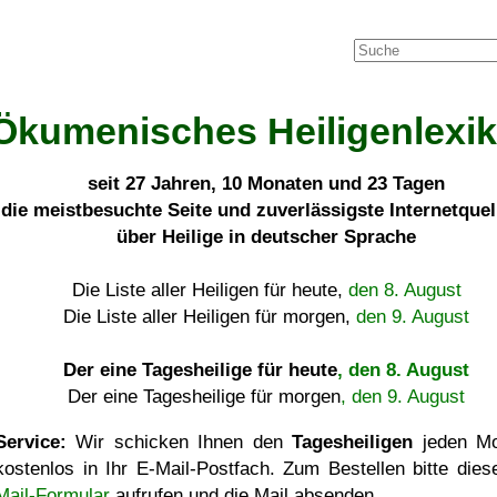
Ökumenisches Heiligenlexi
seit
27 Jahren, 10 Monaten und 23 Tagen
die meistbesuchte Seite und zuverlässigste Internetque
über Heilige in deutscher Sprache
Die Liste aller Heiligen für heute,
den 8. August
Die Liste aller Heiligen für morgen,
den 9. August
Der eine Tagesheilige für heute
, den 8. August
Der eine Tagesheilige für morgen
, den 9. August
Service:
Wir schicken Ihnen den
Tagesheiligen
jeden Mo
kostenlos in Ihr E-Mail-Postfach. Zum Bestellen bitte die
Mail-Formular
aufrufen und die Mail absenden.