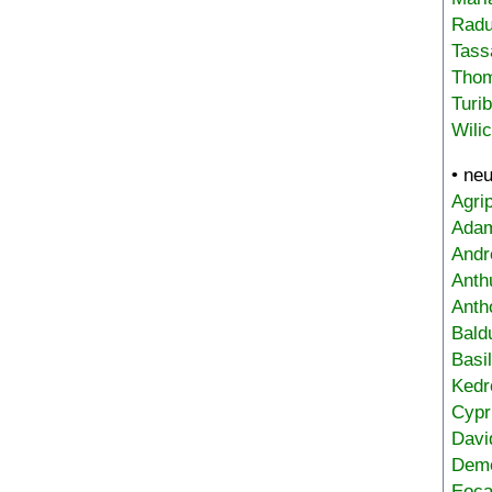
Radu
Tass
Tho
Turi
Wili
• ne
Agri
Adam
Andr
Anth
Anth
Bald
Basi
Kedr
Cypr
Davi
Deme
Eoca