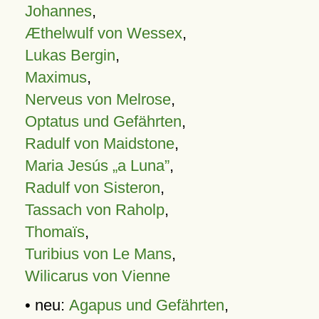
Johannes
,
Æthelwulf von Wessex
,
Lukas Bergin
,
Maximus
,
Nerveus von Melrose
,
Optatus und Gefährten
,
Radulf von Maidstone
,
Maria Jesús „a Luna”
,
Radulf von Sisteron
,
Tassach von Raholp
,
Thomaïs
,
Turibius von Le Mans
,
Wilicarus von Vienne
• neu:
Agapus und Gefährten
,