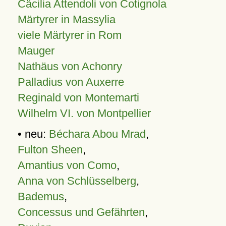
Cäcilia Attendoli von Cotignola
Märtyrer in Massylia
viele Märtyrer in Rom
Mauger
Nathäus von Achonry
Palladius von Auxerre
Reginald von Montemarti
Wilhelm VI. von Montpellier
• neu:
Béchara Abou Mrad
,
Fulton Sheen
,
Amantius von Como
,
Anna von Schlüsselberg
,
Bademus
,
Concessus und Gefährten
,