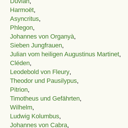
Duvian
,
Harmoët
,
Asyncritus
,
Phlegon
,
Johannes von Organyà
,
Sieben Jungfrauen
,
Julian vom heiligen Augustinus Martinet
,
Cléden
,
Leodebold von Fleury
,
Theodor und Pausilypus
,
Pitrion
,
Timotheus und Gefährten
,
Wilhelm
,
Ludwig Kolumbus
,
Johannes von Cabra
,