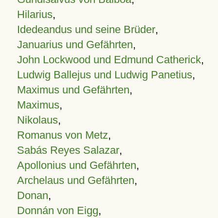
Hilarius
,
Idedeandus und seine Brüder
,
Januarius und Gefährten
,
John Lockwood und Edmund Catherick
,
Ludwig Ballejus und Ludwig Panetius
,
Maximus und Gefährten
,
Maximus
,
Nikolaus
,
Romanus von Metz
,
Sabás Reyes Salazar
,
Apollonius und Gefährten
,
Archelaus und Gefährten
,
Donan
,
Donnán von Eigg
,