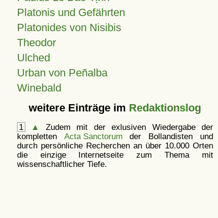
Platonis und Gefährten
Platonides von Nisibis
Theodor
Ulched
Urban von Peñalba
Winebald
weitere Einträge im
Redaktionslog
1
▲
Zudem mit der exlusiven Wiedergabe der
kompletten
Acta Sanctorum
der Bollandisten und
durch persönliche Recherchen an über 10.000 Orten
die einzige Internetseite zum Thema mit
wissenschaftlicher Tiefe.