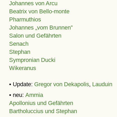
Johannes von Arcu
Beatrix von Bello-monte
Pharmuthios
Johannes
vom Brunnen
Salon und Gefährten
Senach
Stephan
Sympronian Ducki
Wikeranus
• Update:
Gregor von Dekapolis
,
Lauduin
• neu:
Ammia
Apollonius und Gefährten
Bartholuccius und Stephan