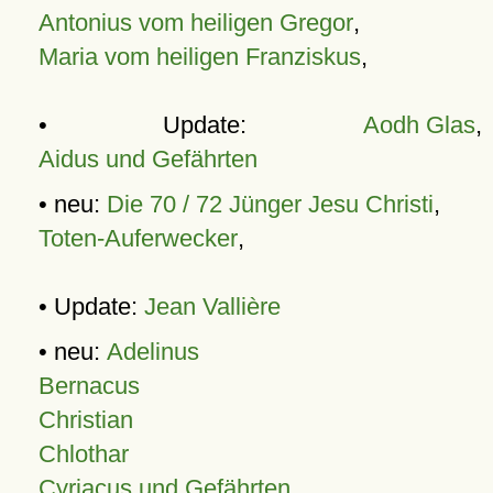
Antonius vom heiligen Gregor
,
Maria vom heiligen Franziskus
,
• Update:
Aodh Glas
,
Aidus und Gefährten
• neu:
Die 70 / 72 Jünger Jesu Christi
,
Toten-Auferwecker
,
• Update:
Jean Vallière
• neu:
Adelinus
Bernacus
Christian
Chlothar
Cyriacus und Gefährten