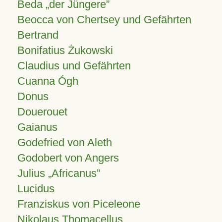
Beda „der Jüngere”
Beocca von Chertsey und Gefährten
Bertrand
Bonifatius Żukowski
Claudius und Gefährten
Cuanna Ógh
Donus
Douerouet
Gaianus
Godefried von Aleth
Godobert von Angers
Julius
Africanus
Lucidus
Franziskus von Piceleone
Nikolaus Thomacellus