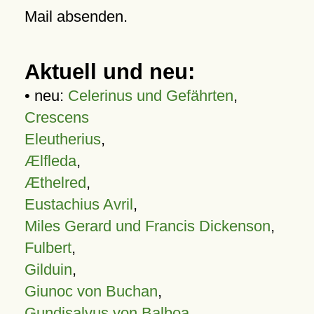
Mail absenden.
Aktuell und neu:
• neu:
Celerinus und Gefährten
,
Crescens
Eleutherius
,
Ælfleda
,
Æthelred
,
Eustachius Avril
,
Miles Gerard und Francis Dickenson
,
Fulbert
,
Gilduin
,
Giunoc von Buchan
,
Gundisalvus von Balboa
,