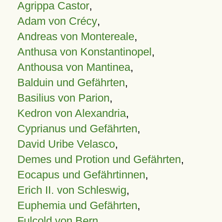
Agrippa Castor
,
Adam von Crécy
,
Andreas von Montereale
,
Anthusa von Konstantinopel
,
Anthousa von Mantinea
,
Balduin und Gefährten
,
Basilius von Parion
,
Kedron von Alexandria
,
Cyprianus und Gefährten
,
David Uribe Velasco
,
Demes und Protion und Gefährten
,
Eocapus und Gefährtinnen
,
Erich II. von Schleswig
,
Euphemia und Gefährten
,
Fulcold von Bern
,