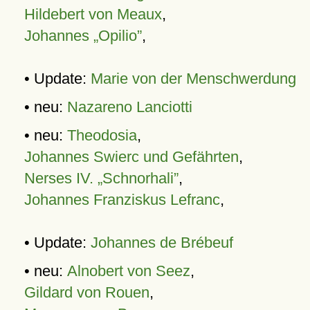
Hildebert von Meaux
,
Johannes „Opilio”
,
• Update:
Marie von der Menschwerdung
• neu:
Nazareno Lanciotti
• neu:
Theodosia
,
Johannes Swierc und Gefährten
,
Nerses IV. „Schnorhali”
,
Johannes Franziskus Lefranc
,
• Update:
Johannes de Brébeuf
• neu:
Alnobert von Seez
,
Gildard von Rouen
,