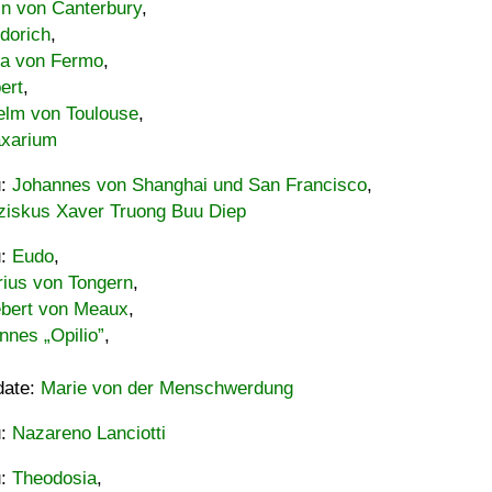
in von Canterbury
,
dorich
,
ia von Fermo
,
ert
,
elm von Toulouse
,
xarium
u:
Johannes von Shanghai und San Francisco
,
ziskus Xaver Truong Buu Diep
u:
Eudo
,
rius von Tongern
,
ebert von Meaux
,
nnes „Opilio”
,
date:
Marie von der Menschwerdung
u:
Nazareno Lanciotti
u:
Theodosia
,