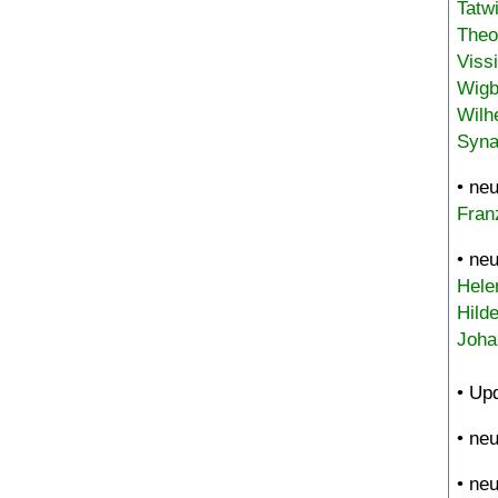
Tatw
Theo
Viss
Wigb
Wilh
Syna
• ne
Fran
• ne
Hele
Hild
Joha
• Up
• ne
• ne