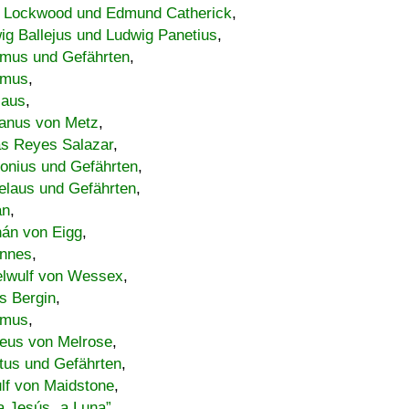
 Lockwood und Edmund Catherick
,
ig Ballejus und Ludwig Panetius
,
mus und Gefährten
,
imus
,
laus
,
nus von Metz
,
s Reyes Salazar
,
lonius und Gefährten
,
elaus und Gefährten
,
an
,
án von Eigg
,
nnes
,
lwulf von Wessex
,
s Bergin
,
imus
,
eus von Melrose
,
tus und Gefährten
,
lf von Maidstone
,
a Jesús „a Luna”
,