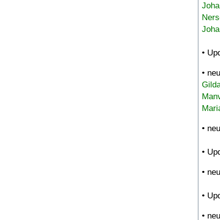
Joha
Ners
Joha
• Up
• ne
Gild
Manv
Mari
• ne
• Up
• ne
• Up
• ne