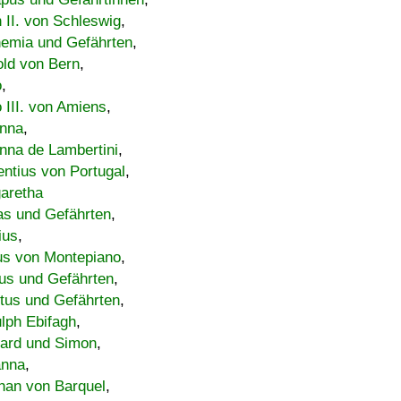
h II. von Schleswig
,
emia und Gefährten
,
old von Bern
,
o
,
 III. von Amiens
,
nna
,
nna de Lambertini
,
entius von Portugal
,
aretha
s und Gefährten
,
ius
,
us von Montepiano
,
us und Gefährten
,
tus und Gefährten
,
lph Ebifagh
,
ard und Simon
,
anna
,
han von Barquel
,