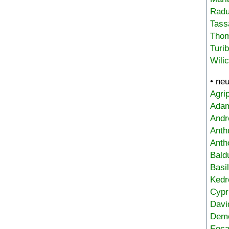
Radu
Tass
Tho
Turi
Wili
• ne
Agri
Adam
Andr
Anth
Anth
Bald
Basi
Kedr
Cypr
Davi
Deme
Eoca