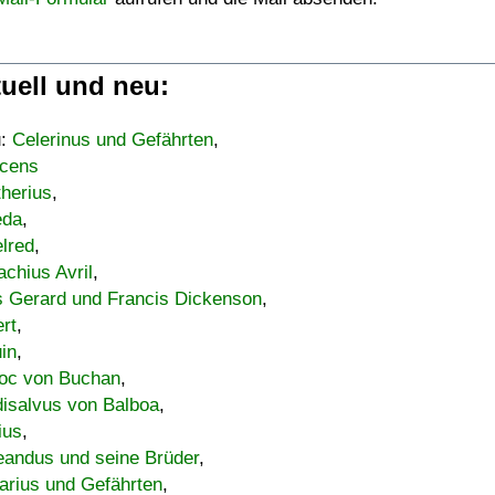
uell und neu:
u:
Celerinus und Gefährten
,
cens
therius
,
eda
,
lred
,
achius Avril
,
s Gerard und Francis Dickenson
,
ert
,
uin
,
oc von Buchan
,
isalvus von Balboa
,
ius
,
eandus und seine Brüder
,
arius und Gefährten
,