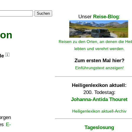
Suchen
Unser
Reise-Blog
:
kon
Reisen zu den Orten, an denen die Hei
lebten und verehrt werden.
lle
1
Zum ersten Mal hier?
Einführungstext anzeigen!
Heiligenlexikon aktuell:
200. Todestag:
Johanna-Antida Thouret
Heiligenlexikon aktuell-Archiv
rgen
ses
E-
Tageslosung