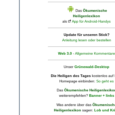
Das
Ökumenische
Heiligenlexikon
als
App für Android-Handys
Update für unseren Stick?
Anleitung lesen oder bestellen
Web 3.0
-
Allgemeine Kommentare
Unser
Grünewald-Desktop
Die Heiligen des Tages
kostenlos auf 
Homepage einbinden:
So geht es
Das
Ökumenische Heiligenlexiko
weiterempfehlen?
Banner + links
Was andere über das
Ökumenisch
Heiligenlexikon
sagen:
Lob und Kri