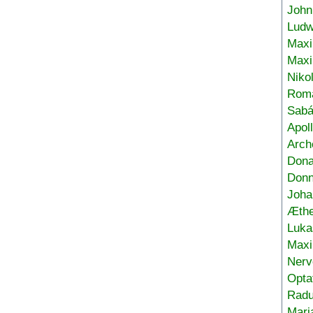
John
Ludw
Maxi
Max
Niko
Roma
Sabá
Apol
Arch
Don
Donn
Joha
Æthe
Luka
Max
Nerv
Opta
Radu
Mari