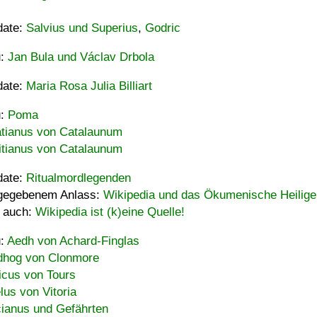
date:
Salvius und Superius
,
Godric
u:
Jan Bula und Václav Drbola
date:
Maria Rosa Julia Billiart
u:
Poma
tianus von Catalaunum
tianus von Catalaunum
date:
Ritualmordlegenden
gegebenem Anlass:
Wikipedia und das Ökumenische Heilige
 auch:
Wikipedia ist (k)eine Quelle!
u:
Aedh von Achard-Finglas
hog von Clonmore
icus von Tours
lus von Vitoria
ianus und Gefährten