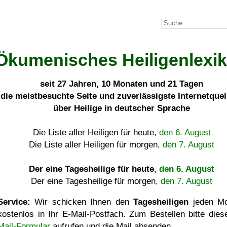
Ökumenisches Heiligenlexi
seit
27 Jahren, 10 Monaten und 21 Tagen
die meistbesuchte Seite und zuverlässigste Internetque
über Heilige in deutscher Sprache
Die Liste aller Heiligen für heute,
den 6. August
Die Liste aller Heiligen für morgen,
den 7. August
Der eine Tagesheilige für heute
, den 6. August
Der eine Tagesheilige für morgen
, den 7. August
Service:
Wir schicken Ihnen den
Tagesheiligen
jeden Mo
kostenlos in Ihr E-Mail-Postfach. Zum Bestellen bitte die
Mail-Formular
aufrufen und die Mail absenden.