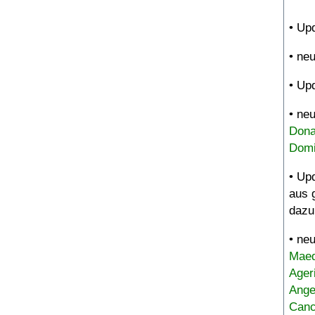
• Up
• ne
• Up
• ne
Dona
Domi
• Up
aus 
dazu
• ne
Maed
Ager
Ange
Canc