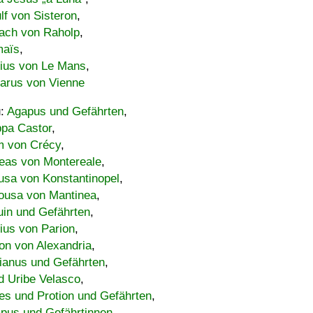
lf von Sisteron
,
ach von Raholp
,
maïs
,
bius von Le Mans
,
carus von Vienne
u:
Agapus und Gefährten
,
ppa Castor
,
 von Crécy
,
eas von Montereale
,
usa von Konstantinopel
,
ousa von Mantinea
,
uin und Gefährten
,
lius von Parion
,
on von Alexandria
,
ianus und Gefährten
,
d Uribe Velasco
,
s und Protion und Gefährten
,
pus und Gefährtinnen
,