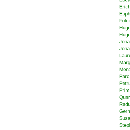
Eric
Euph
Fulc
Hug
Hugo
Joha
Joha
Laur
Marg
Mena
Parc
Petr
Prim
Quar
Radu
Gerh
Sus
Step