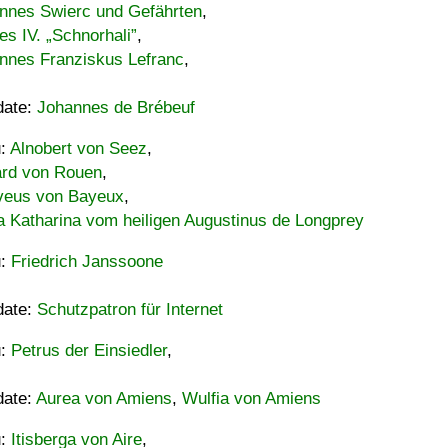
nnes Swierc und Gefährten
,
es IV. „Schnorhali”
,
nnes Franziskus Lefranc
,
date:
Johannes de Brébeuf
u:
Alnobert von Seez
,
ard von Rouen
,
eus von Bayeux
,
a Katharina vom heiligen Augustinus de Longprey
u:
Friedrich Janssoone
date:
Schutzpatron für Internet
u:
Petrus der Einsiedler
,
date:
Aurea von Amiens
,
Wulfia von Amiens
u:
Itisberga von Aire
,