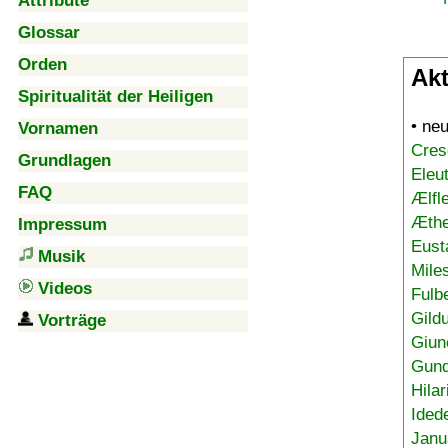
Attribute
Glossar
Orden
Akt
Spiritualität der Heiligen
• ne
Vornamen
Cres
Grundlagen
Eleu
FAQ
Ælfl
Æthe
Impressum
Eust
Musik
Mile
Videos
Fulb
Gild
Vorträge
Giun
Gund
Hilar
Ided
Janu