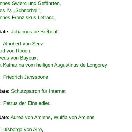
nnes Swierc und Gefährten
,
es IV. „Schnorhali”
,
nnes Franziskus Lefranc
,
date:
Johannes de Brébeuf
u:
Alnobert von Seez
,
ard von Rouen
,
eus von Bayeux
,
a Katharina vom heiligen Augustinus de Longprey
u:
Friedrich Janssoone
date:
Schutzpatron für Internet
u:
Petrus der Einsiedler
,
date:
Aurea von Amiens
,
Wulfia von Amiens
u:
Itisberga von Aire
,