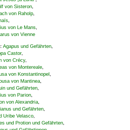
lf von Sisteron
,
ach von Raholp
,
maïs
,
bius von Le Mans
,
carus von Vienne
u:
Agapus und Gefährten
,
ppa Castor
,
 von Crécy
,
eas von Montereale
,
usa von Konstantinopel
,
ousa von Mantinea
,
uin und Gefährten
,
lius von Parion
,
on von Alexandria
,
ianus und Gefährten
,
d Uribe Velasco
,
s und Protion und Gefährten
,
pus und Gefährtinnen
,