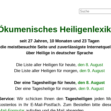
Ökumenisches Heiligenlexi
seit
27 Jahren, 10 Monaten und 23 Tagen
die meistbesuchte Seite und zuverlässigste Internetque
über Heilige in deutscher Sprache
Die Liste aller Heiligen für heute,
den 8. August
Die Liste aller Heiligen für morgen,
den 9. August
Der eine Tagesheilige für heute
, den 8. August
Der eine Tagesheilige für morgen
, den 9. August
Service:
Wir schicken Ihnen den
Tagesheiligen
jeden Mo
kostenlos in Ihr E-Mail-Postfach. Zum Bestellen bitte die
Mail-Formular
aufrufen und die Mail absenden.