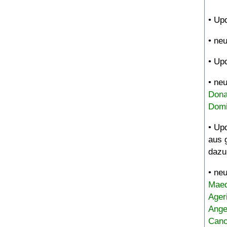
• Up
• ne
• Up
• ne
Dona
Domi
• Up
aus 
dazu
• ne
Maed
Ager
Ange
Canc