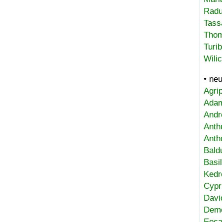
Radu
Tass
Tho
Turi
Wili
• ne
Agri
Adam
Andr
Anth
Anth
Bald
Basi
Kedr
Cypr
Davi
Deme
Eoca