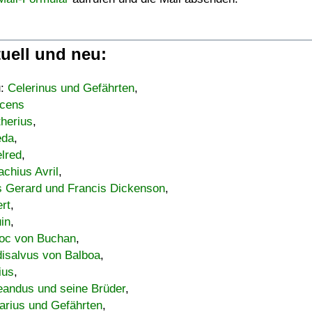
uell und neu:
u:
Celerinus und Gefährten
,
cens
therius
,
eda
,
lred
,
achius Avril
,
s Gerard und Francis Dickenson
,
ert
,
uin
,
oc von Buchan
,
isalvus von Balboa
,
ius
,
eandus und seine Brüder
,
arius und Gefährten
,