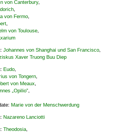
in von Canterbury
,
dorich
,
ia von Fermo
,
ert
,
elm von Toulouse
,
xarium
u:
Johannes von Shanghai und San Francisco
,
ziskus Xaver Truong Buu Diep
u:
Eudo
,
rius von Tongern
,
ebert von Meaux
,
nnes „Opilio”
,
date:
Marie von der Menschwerdung
u:
Nazareno Lanciotti
u:
Theodosia
,