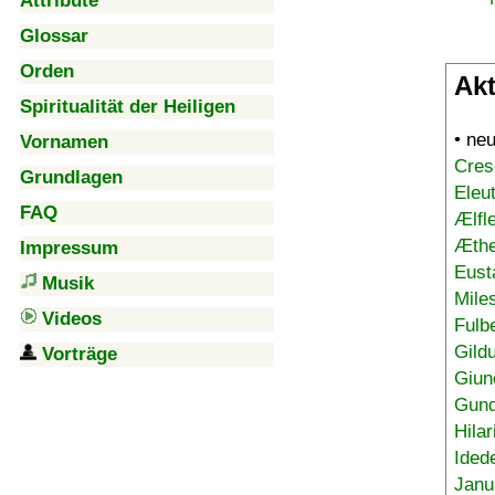
Attribute
Glossar
Orden
Akt
Spiritualität der Heiligen
• ne
Vornamen
Cres
Grundlagen
Eleu
FAQ
Ælfl
Æthe
Impressum
Eust
Musik
Mile
Videos
Fulb
Gild
Vorträge
Giun
Gund
Hilar
Ided
Janu