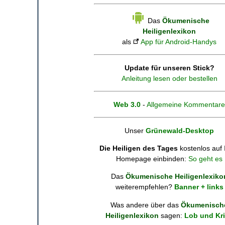
Das
Ökumenische
Heiligenlexikon
als
App für Android-Handys
Update für unseren Stick?
Anleitung lesen oder bestellen
Web 3.0
-
Allgemeine Kommentare
Unser
Grünewald-Desktop
Die Heiligen des Tages
kostenlos auf 
Homepage einbinden:
So geht es
Das
Ökumenische Heiligenlexiko
weiterempfehlen?
Banner + links
Was andere über das
Ökumenisch
Heiligenlexikon
sagen:
Lob und Kri