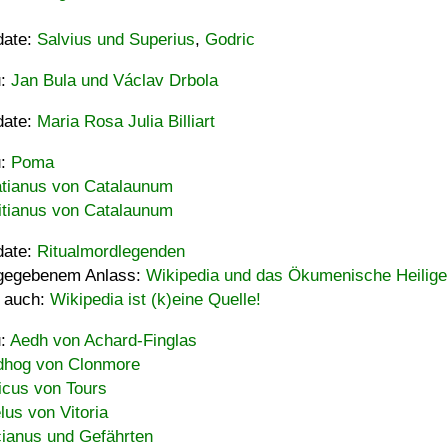
date:
Salvius und Superius
,
Godric
u:
Jan Bula und Václav Drbola
date:
Maria Rosa Julia Billiart
u:
Poma
tianus von Catalaunum
tianus von Catalaunum
date:
Ritualmordlegenden
gegebenem Anlass:
Wikipedia und das Ökumenische Heilige
 auch:
Wikipedia ist (k)eine Quelle!
u:
Aedh von Achard-Finglas
hog von Clonmore
icus von Tours
lus von Vitoria
ianus und Gefährten