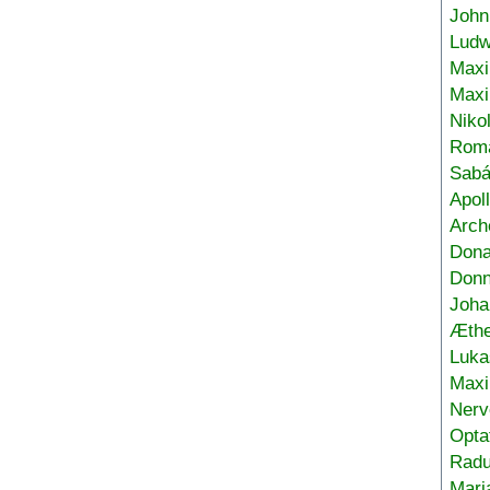
John
Ludw
Maxi
Max
Niko
Roma
Sabá
Apol
Arch
Don
Donn
Joha
Æthe
Luka
Max
Nerv
Opta
Radu
Mari