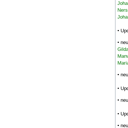
Joha
Ners
Joha
• Up
• ne
Gild
Manv
Mari
• ne
• Up
• ne
• Up
• ne