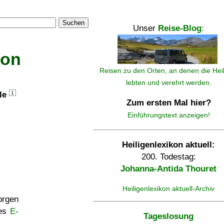
Suchen
Unser
Reise-Blog
:
kon
Reisen zu den Orten, an denen die Hei
lebten und verehrt werden.
lle
1
Zum ersten Mal hier?
Einführungstext anzeigen!
Heiligenlexikon aktuell:
200. Todestag:
Johanna-Antida Thouret
Heiligenlexikon aktuell-Archiv
rgen
ses
E-
Tageslosung