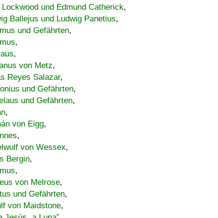
 Lockwood und Edmund Catherick
,
ig Ballejus und Ludwig Panetius
,
mus und Gefährten
,
imus
,
laus
,
nus von Metz
,
s Reyes Salazar
,
lonius und Gefährten
,
elaus und Gefährten
,
an
,
án von Eigg
,
nnes
,
lwulf von Wessex
,
s Bergin
,
imus
,
eus von Melrose
,
tus und Gefährten
,
lf von Maidstone
,
a Jesús „a Luna”
,