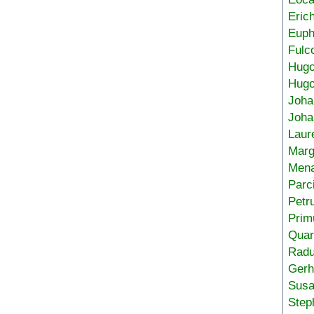
Eric
Euph
Fulc
Hug
Hugo
Joha
Joha
Laur
Marg
Mena
Parc
Petr
Prim
Quar
Radu
Gerh
Sus
Step