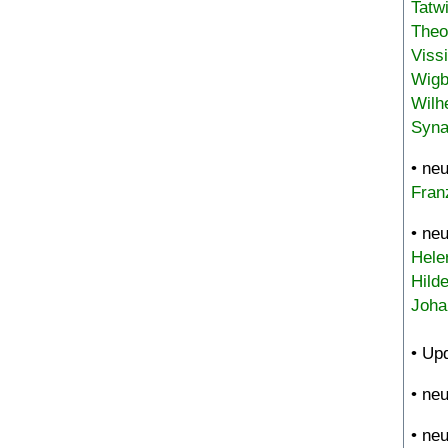
Tatw
Theo
Viss
Wigb
Wilh
Syna
• ne
Fran
• ne
Hele
Hild
Joha
• Up
• ne
• ne