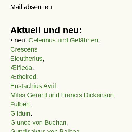
Mail absenden.
Aktuell und neu:
• neu:
Celerinus und Gefährten
,
Crescens
Eleutherius
,
Ælfleda
,
Æthelred
,
Eustachius Avril
,
Miles Gerard und Francis Dickenson
,
Fulbert
,
Gilduin
,
Giunoc von Buchan
,
Gundisalvus von Balboa
,