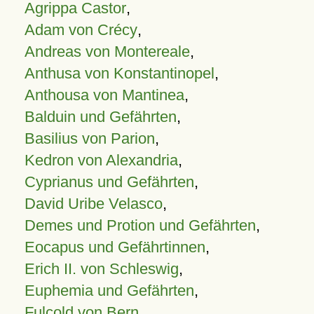
Agrippa Castor
,
Adam von Crécy
,
Andreas von Montereale
,
Anthusa von Konstantinopel
,
Anthousa von Mantinea
,
Balduin und Gefährten
,
Basilius von Parion
,
Kedron von Alexandria
,
Cyprianus und Gefährten
,
David Uribe Velasco
,
Demes und Protion und Gefährten
,
Eocapus und Gefährtinnen
,
Erich II. von Schleswig
,
Euphemia und Gefährten
,
Fulcold von Bern
,