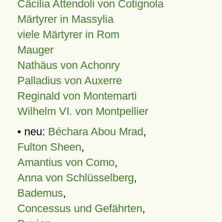
Cäcilia Attendoli von Cotignola
Märtyrer in Massylia
viele Märtyrer in Rom
Mauger
Nathäus von Achonry
Palladius von Auxerre
Reginald von Montemarti
Wilhelm VI. von Montpellier
• neu:
Béchara Abou Mrad
,
Fulton Sheen
,
Amantius von Como
,
Anna von Schlüsselberg
,
Bademus
,
Concessus und Gefährten
,