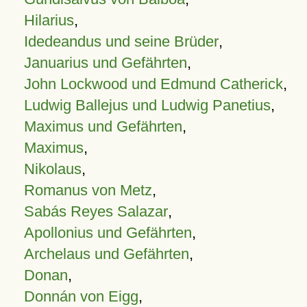
Hilarius
,
Idedeandus und seine Brüder
,
Januarius und Gefährten
,
John Lockwood und Edmund Catherick
,
Ludwig Ballejus und Ludwig Panetius
,
Maximus und Gefährten
,
Maximus
,
Nikolaus
,
Romanus von Metz
,
Sabás Reyes Salazar
,
Apollonius und Gefährten
,
Archelaus und Gefährten
,
Donan
,
Donnán von Eigg
,