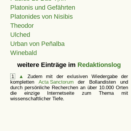
Platonis und Gefährten
Platonides von Nisibis
Theodor
Ulched
Urban von Peñalba
Winebald
weitere Einträge im
Redaktionslog
1
▲
Zudem mit der exlusiven Wiedergabe der
kompletten
Acta Sanctorum
der Bollandisten und
durch persönliche Recherchen an über 10.000 Orten
die einzige Internetseite zum Thema mit
wissenschaftlicher Tiefe.