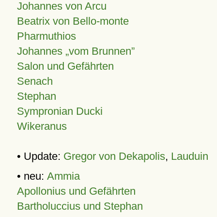
Johannes von Arcu
Beatrix von Bello-monte
Pharmuthios
Johannes
vom Brunnen
Salon und Gefährten
Senach
Stephan
Sympronian Ducki
Wikeranus
• Update:
Gregor von Dekapolis
,
Lauduin
• neu:
Ammia
Apollonius und Gefährten
Bartholuccius und Stephan