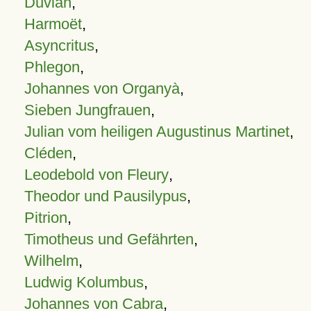
Duvian
,
Harmoët
,
Asyncritus
,
Phlegon
,
Johannes von Organyà
,
Sieben Jungfrauen
,
Julian vom heiligen Augustinus Martinet
,
Cléden
,
Leodebold von Fleury
,
Theodor und Pausilypus
,
Pitrion
,
Timotheus und Gefährten
,
Wilhelm
,
Ludwig Kolumbus
,
Johannes von Cabra
,