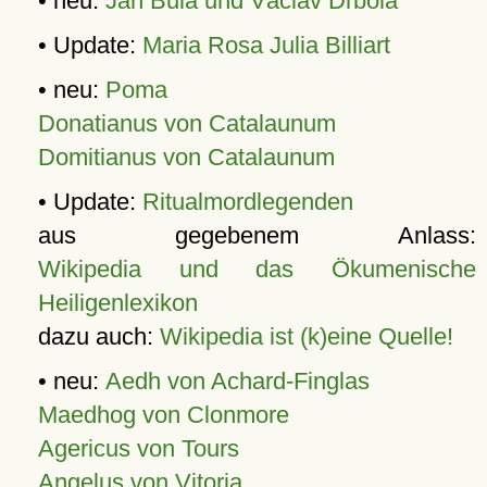
• neu:
Jan Bula und Václav Drbola
• Update:
Maria Rosa Julia Billiart
• neu:
Poma
Donatianus von Catalaunum
Domitianus von Catalaunum
• Update:
Ritualmordlegenden
aus gegebenem Anlass:
Wikipedia und das Ökumenische
Heiligenlexikon
dazu auch:
Wikipedia ist (k)eine Quelle!
• neu:
Aedh von Achard-Finglas
Maedhog von Clonmore
Agericus von Tours
Angelus von Vitoria