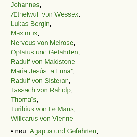
Johannes
,
Æthelwulf von Wessex
,
Lukas Bergin
,
Maximus
,
Nerveus von Melrose
,
Optatus und Gefährten
,
Radulf von Maidstone
,
Maria Jesús „a Luna”
,
Radulf von Sisteron
,
Tassach von Raholp
,
Thomaïs
,
Turibius von Le Mans
,
Wilicarus von Vienne
• neu:
Agapus und Gefährten
,