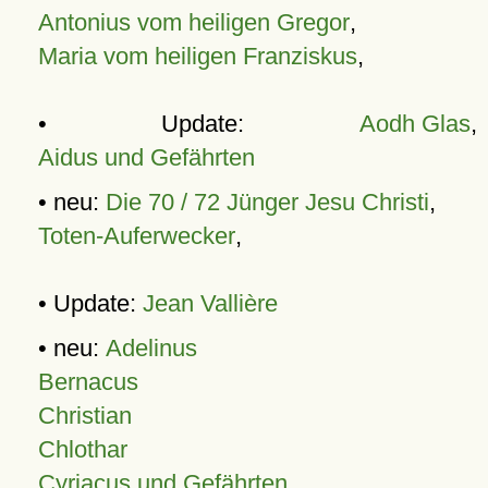
Antonius vom heiligen Gregor
,
Maria vom heiligen Franziskus
,
• Update:
Aodh Glas
,
Aidus und Gefährten
• neu:
Die 70 / 72 Jünger Jesu Christi
,
Toten-Auferwecker
,
• Update:
Jean Vallière
• neu:
Adelinus
Bernacus
Christian
Chlothar
Cyriacus und Gefährten