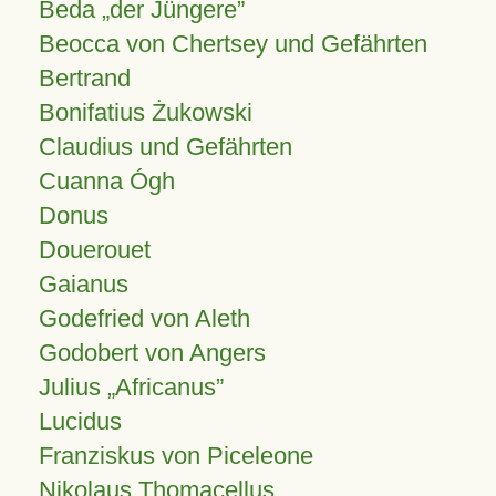
Beda „der Jüngere”
Beocca von Chertsey und Gefährten
Bertrand
Bonifatius Żukowski
Claudius und Gefährten
Cuanna Ógh
Donus
Douerouet
Gaianus
Godefried von Aleth
Godobert von Angers
Julius
Africanus
Lucidus
Franziskus von Piceleone
Nikolaus Thomacellus