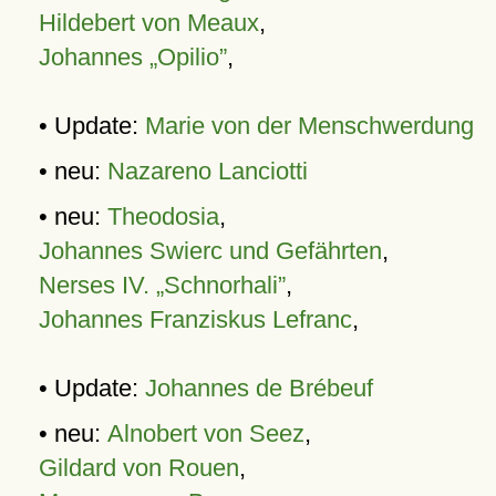
Hildebert von Meaux
,
Johannes „Opilio”
,
• Update:
Marie von der Menschwerdung
• neu:
Nazareno Lanciotti
• neu:
Theodosia
,
Johannes Swierc und Gefährten
,
Nerses IV. „Schnorhali”
,
Johannes Franziskus Lefranc
,
• Update:
Johannes de Brébeuf
• neu:
Alnobert von Seez
,
Gildard von Rouen
,