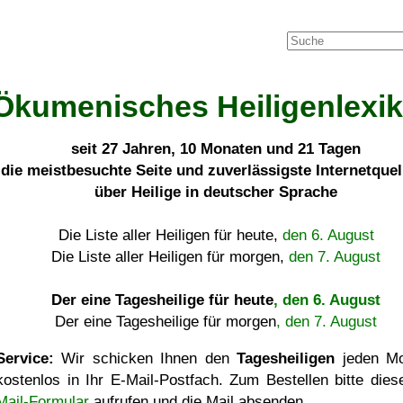
Ökumenisches Heiligenlexi
seit
27 Jahren, 10 Monaten und 21 Tagen
die meistbesuchte Seite und zuverlässigste Internetque
über Heilige in deutscher Sprache
Die Liste aller Heiligen für heute,
den 6. August
Die Liste aller Heiligen für morgen,
den 7. August
Der eine Tagesheilige für heute
, den 6. August
Der eine Tagesheilige für morgen
, den 7. August
Service:
Wir schicken Ihnen den
Tagesheiligen
jeden Mo
kostenlos in Ihr E-Mail-Postfach. Zum Bestellen bitte die
Mail-Formular
aufrufen und die Mail absenden.