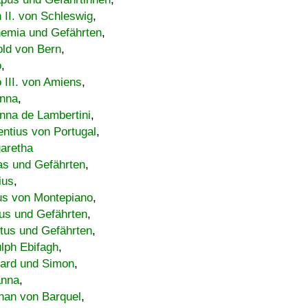
h II. von Schleswig
,
emia und Gefährten
,
old von Bern
,
o
,
 III. von Amiens
,
nna
,
nna de Lambertini
,
entius von Portugal
,
aretha
s und Gefährten
,
ius
,
us von Montepiano
,
us und Gefährten
,
tus und Gefährten
,
lph Ebifagh
,
ard und Simon
,
anna
,
han von Barquel
,