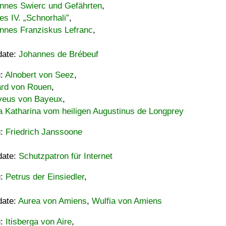
nnes Swierc und Gefährten
,
es IV. „Schnorhali”
,
nnes Franziskus Lefranc
,
date:
Johannes de Brébeuf
u:
Alnobert von Seez
,
ard von Rouen
,
eus von Bayeux
,
a Katharina vom heiligen Augustinus de Longprey
u:
Friedrich Janssoone
date:
Schutzpatron für Internet
u:
Petrus der Einsiedler
,
date:
Aurea von Amiens
,
Wulfia von Amiens
u:
Itisberga von Aire
,