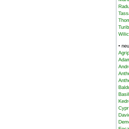
Radu
Tass
Tho
Turi
Wili
• ne
Agri
Adam
Andr
Anth
Anth
Bald
Basi
Kedr
Cypr
Davi
Deme
Eoca