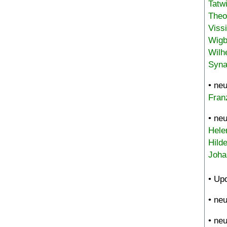
Tatw
Theo
Viss
Wigb
Wilh
Syna
• ne
Fran
• ne
Hele
Hild
Joha
• Up
• ne
• ne