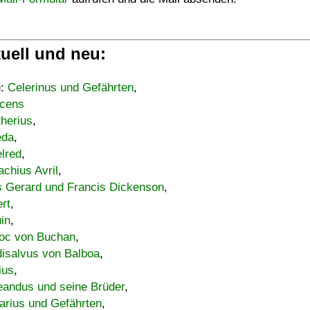
uell und neu:
u:
Celerinus und Gefährten
,
cens
therius
,
eda
,
lred
,
achius Avril
,
s Gerard und Francis Dickenson
,
ert
,
uin
,
oc von Buchan
,
isalvus von Balboa
,
ius
,
eandus und seine Brüder
,
arius und Gefährten
,