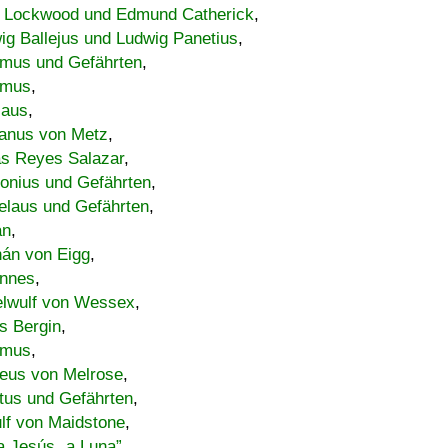
 Lockwood und Edmund Catherick
,
ig Ballejus und Ludwig Panetius
,
mus und Gefährten
,
imus
,
laus
,
nus von Metz
,
s Reyes Salazar
,
lonius und Gefährten
,
elaus und Gefährten
,
an
,
án von Eigg
,
nnes
,
lwulf von Wessex
,
s Bergin
,
imus
,
eus von Melrose
,
tus und Gefährten
,
lf von Maidstone
,
a Jesús „a Luna”
,