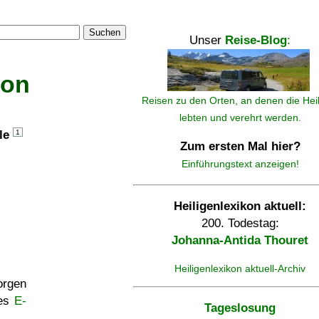
Suchen
Unser
Reise-Blog
:
kon
Reisen zu den Orten, an denen die Hei
lebten und verehrt werden.
lle
1
Zum ersten Mal hier?
Einführungstext anzeigen!
Heiligenlexikon aktuell:
200. Todestag:
Johanna-Antida Thouret
Heiligenlexikon aktuell-Archiv
rgen
ses
E-
Tageslosung