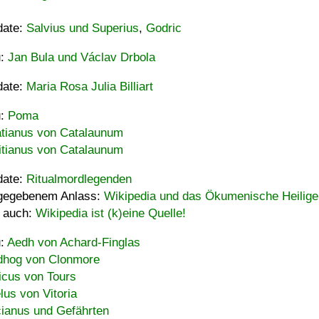
date:
Salvius und Superius
,
Godric
u:
Jan Bula und Václav Drbola
date:
Maria Rosa Julia Billiart
u:
Poma
tianus von Catalaunum
tianus von Catalaunum
date:
Ritualmordlegenden
gegebenem Anlass:
Wikipedia und das Ökumenische Heilige
 auch:
Wikipedia ist (k)eine Quelle!
u:
Aedh von Achard-Finglas
hog von Clonmore
icus von Tours
lus von Vitoria
ianus und Gefährten