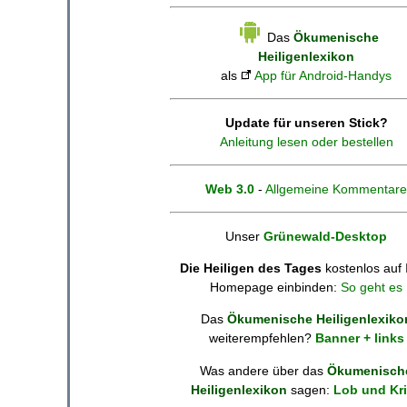
Das
Ökumenische
Heiligenlexikon
als
App für Android-Handys
Update für unseren Stick?
Anleitung lesen oder bestellen
Web 3.0
-
Allgemeine Kommentare
Unser
Grünewald-Desktop
Die Heiligen des Tages
kostenlos auf 
Homepage einbinden:
So geht es
Das
Ökumenische Heiligenlexiko
weiterempfehlen?
Banner + links
Was andere über das
Ökumenisch
Heiligenlexikon
sagen:
Lob und Kri