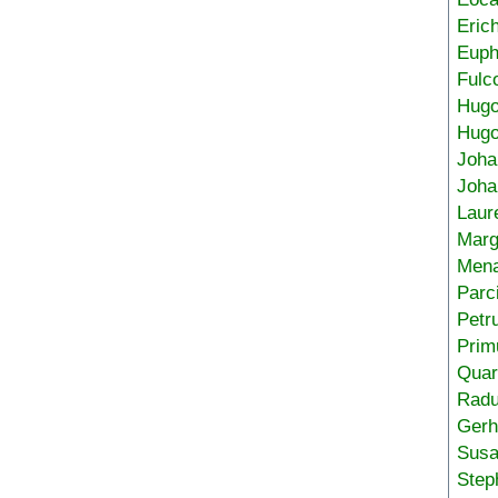
Eric
Euph
Fulc
Hug
Hugo
Joha
Joha
Laur
Marg
Mena
Parc
Petr
Prim
Quar
Radu
Gerh
Sus
Step