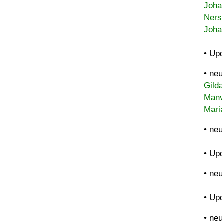
Joha
Ners
Joha
• Up
• ne
Gild
Manv
Mari
• ne
• Up
• ne
• Up
• ne