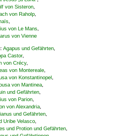
lf von Sisteron
,
ach von Raholp
,
maïs
,
bius von Le Mans
,
carus von Vienne
u:
Agapus und Gefährten
,
ppa Castor
,
 von Crécy
,
eas von Montereale
,
usa von Konstantinopel
,
ousa von Mantinea
,
uin und Gefährten
,
lius von Parion
,
on von Alexandria
,
ianus und Gefährten
,
d Uribe Velasco
,
s und Protion und Gefährten
,
pus und Gefährtinnen
,