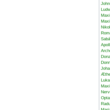
John
Ludw
Maxi
Max
Niko
Roma
Sabá
Apol
Arch
Don
Donn
Joha
Æthe
Luka
Max
Nerv
Opta
Radu
Mari