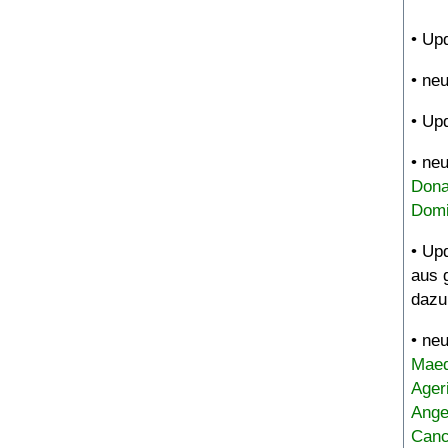
• Up
• ne
• Up
• ne
Dona
Domi
• Up
aus 
dazu
• ne
Maed
Ager
Ange
Canc