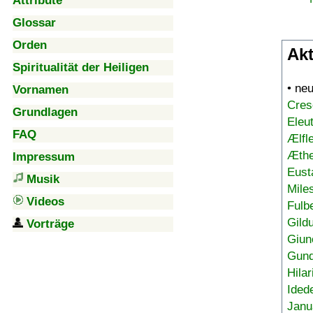
Attribute
Glossar
Orden
Akt
Spiritualität der Heiligen
• ne
Vornamen
Cres
Grundlagen
Eleu
FAQ
Ælfl
Æthe
Impressum
Eust
Musik
Mile
Videos
Fulb
Gild
Vorträge
Giun
Gund
Hilar
Ided
Janu