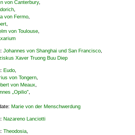
in von Canterbury
,
dorich
,
ia von Fermo
,
ert
,
elm von Toulouse
,
xarium
u:
Johannes von Shanghai und San Francisco
,
ziskus Xaver Truong Buu Diep
u:
Eudo
,
rius von Tongern
,
ebert von Meaux
,
nnes „Opilio”
,
date:
Marie von der Menschwerdung
u:
Nazareno Lanciotti
u:
Theodosia
,