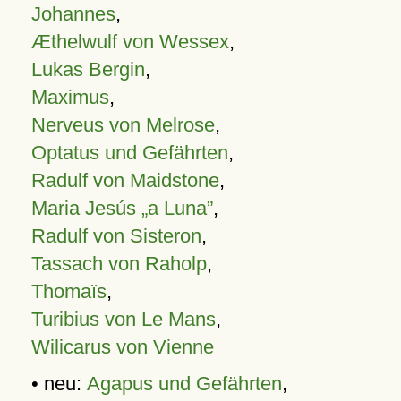
Johannes
,
Æthelwulf von Wessex
,
Lukas Bergin
,
Maximus
,
Nerveus von Melrose
,
Optatus und Gefährten
,
Radulf von Maidstone
,
Maria Jesús „a Luna”
,
Radulf von Sisteron
,
Tassach von Raholp
,
Thomaïs
,
Turibius von Le Mans
,
Wilicarus von Vienne
• neu:
Agapus und Gefährten
,