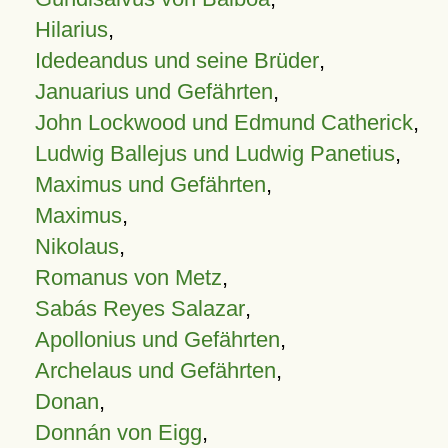
Hilarius
,
Idedeandus und seine Brüder
,
Januarius und Gefährten
,
John Lockwood und Edmund Catherick
,
Ludwig Ballejus und Ludwig Panetius
,
Maximus und Gefährten
,
Maximus
,
Nikolaus
,
Romanus von Metz
,
Sabás Reyes Salazar
,
Apollonius und Gefährten
,
Archelaus und Gefährten
,
Donan
,
Donnán von Eigg
,