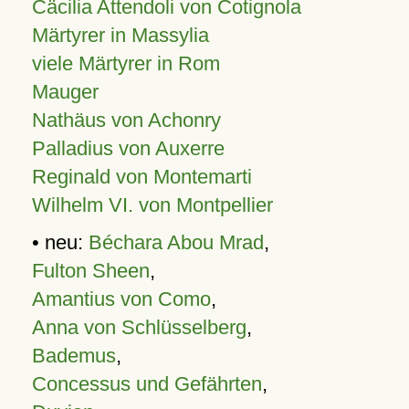
Cäcilia Attendoli von Cotignola
Märtyrer in Massylia
viele Märtyrer in Rom
Mauger
Nathäus von Achonry
Palladius von Auxerre
Reginald von Montemarti
Wilhelm VI. von Montpellier
• neu:
Béchara Abou Mrad
,
Fulton Sheen
,
Amantius von Como
,
Anna von Schlüsselberg
,
Bademus
,
Concessus und Gefährten
,