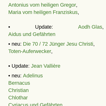
Antonius vom heiligen Gregor
,
Maria vom heiligen Franziskus
,
• Update:
Aodh Glas
,
Aidus und Gefährten
• neu:
Die 70 / 72 Jünger Jesu Christi
,
Toten-Auferwecker
,
• Update:
Jean Vallière
• neu:
Adelinus
Bernacus
Christian
Chlothar
Cyriacus und Gefährten