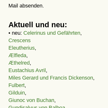
Mail absenden.
Aktuell und neu:
• neu:
Celerinus und Gefährten
,
Crescens
Eleutherius
,
Ælfleda
,
Æthelred
,
Eustachius Avril
,
Miles Gerard und Francis Dickenson
,
Fulbert
,
Gilduin
,
Giunoc von Buchan
,
Gundisalvus von Balboa
,