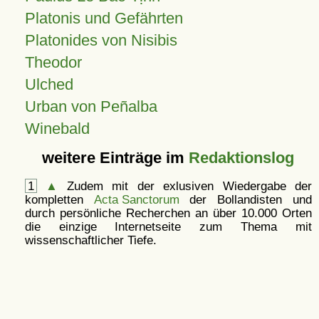
Platonis und Gefährten
Platonides von Nisibis
Theodor
Ulched
Urban von Peñalba
Winebald
weitere Einträge im
Redaktionslog
1
▲
Zudem mit der exlusiven Wiedergabe der
kompletten
Acta Sanctorum
der Bollandisten und
durch persönliche Recherchen an über 10.000 Orten
die einzige Internetseite zum Thema mit
wissenschaftlicher Tiefe.