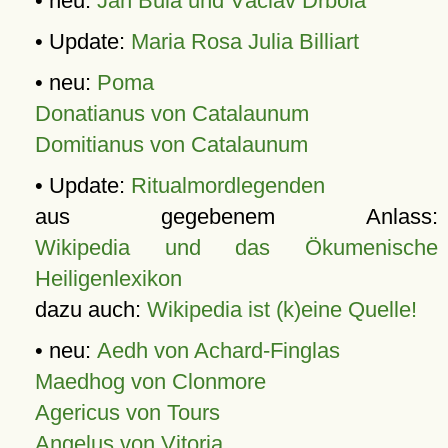
• neu:
Jan Bula und Václav Drbola
• Update:
Maria Rosa Julia Billiart
• neu:
Poma
Donatianus von Catalaunum
Domitianus von Catalaunum
• Update:
Ritualmordlegenden
aus gegebenem Anlass:
Wikipedia und das Ökumenische
Heiligenlexikon
dazu auch:
Wikipedia ist (k)eine Quelle!
• neu:
Aedh von Achard-Finglas
Maedhog von Clonmore
Agericus von Tours
Angelus von Vitoria