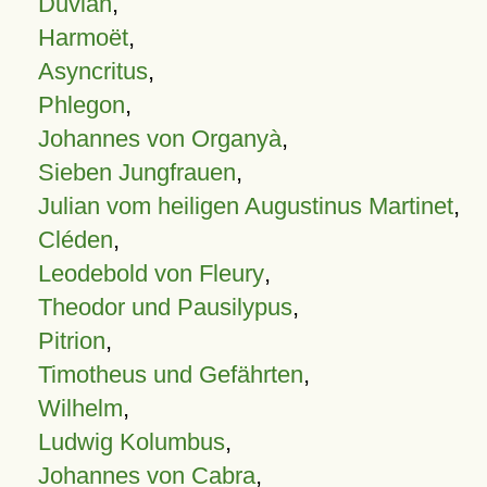
Duvian
,
Harmoët
,
Asyncritus
,
Phlegon
,
Johannes von Organyà
,
Sieben Jungfrauen
,
Julian vom heiligen Augustinus Martinet
,
Cléden
,
Leodebold von Fleury
,
Theodor und Pausilypus
,
Pitrion
,
Timotheus und Gefährten
,
Wilhelm
,
Ludwig Kolumbus
,
Johannes von Cabra
,