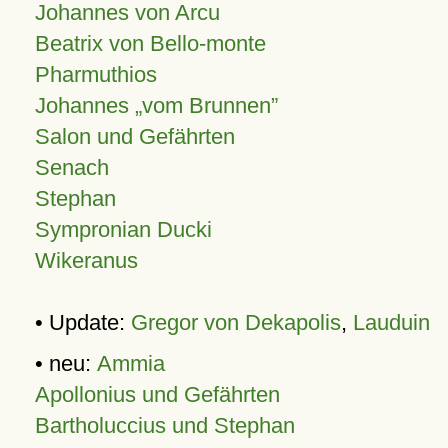
Johannes von Arcu
Beatrix von Bello-monte
Pharmuthios
Johannes
vom Brunnen
Salon und Gefährten
Senach
Stephan
Sympronian Ducki
Wikeranus
• Update:
Gregor von Dekapolis
,
Lauduin
• neu:
Ammia
Apollonius und Gefährten
Bartholuccius und Stephan