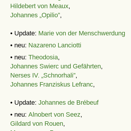
Hildebert von Meaux
,
Johannes „Opilio”
,
• Update:
Marie von der Menschwerdung
• neu:
Nazareno Lanciotti
• neu:
Theodosia
,
Johannes Swierc und Gefährten
,
Nerses IV. „Schnorhali”
,
Johannes Franziskus Lefranc
,
• Update:
Johannes de Brébeuf
• neu:
Alnobert von Seez
,
Gildard von Rouen
,