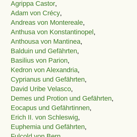
Agrippa Castor
,
Adam von Crécy
,
Andreas von Montereale
,
Anthusa von Konstantinopel
,
Anthousa von Mantinea
,
Balduin und Gefährten
,
Basilius von Parion
,
Kedron von Alexandria
,
Cyprianus und Gefährten
,
David Uribe Velasco
,
Demes und Protion und Gefährten
,
Eocapus und Gefährtinnen
,
Erich II. von Schleswig
,
Euphemia und Gefährten
,
Fulcold von Bern
,