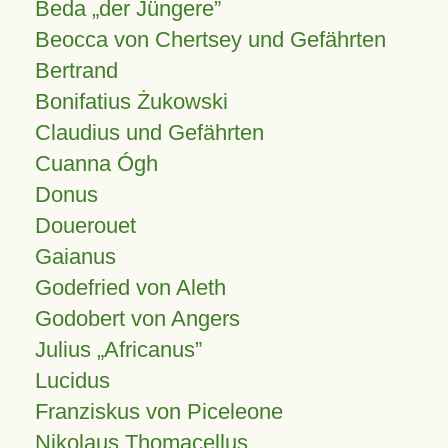
Beda „der Jüngere”
Beocca von Chertsey und Gefährten
Bertrand
Bonifatius Żukowski
Claudius und Gefährten
Cuanna Ógh
Donus
Douerouet
Gaianus
Godefried von Aleth
Godobert von Angers
Julius
Africanus
Lucidus
Franziskus von Piceleone
Nikolaus Thomacellus