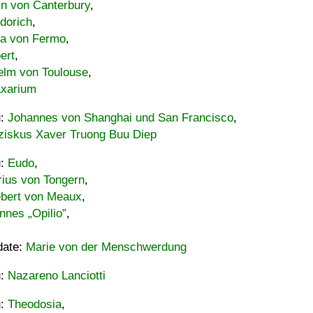
in von Canterbury
,
dorich
,
ia von Fermo
,
ert
,
elm von Toulouse
,
xarium
u:
Johannes von Shanghai und San Francisco
,
ziskus Xaver Truong Buu Diep
u:
Eudo
,
rius von Tongern
,
ebert von Meaux
,
nnes „Opilio”
,
date:
Marie von der Menschwerdung
u:
Nazareno Lanciotti
u:
Theodosia
,