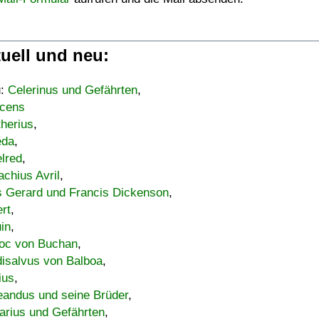
uell und neu:
u:
Celerinus und Gefährten
,
cens
therius
,
eda
,
lred
,
achius Avril
,
s Gerard und Francis Dickenson
,
ert
,
uin
,
oc von Buchan
,
isalvus von Balboa
,
ius
,
eandus und seine Brüder
,
arius und Gefährten
,