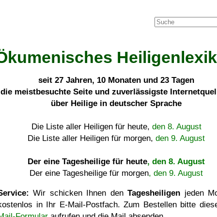
Ökumenisches Heiligenlexi
seit
27 Jahren, 10 Monaten und 23 Tagen
die meistbesuchte Seite und zuverlässigste Internetque
über Heilige in deutscher Sprache
Die Liste aller Heiligen für heute,
den 8. August
Die Liste aller Heiligen für morgen,
den 9. August
Der eine Tagesheilige für heute
, den 8. August
Der eine Tagesheilige für morgen
, den 9. August
Service:
Wir schicken Ihnen den
Tagesheiligen
jeden Mo
kostenlos in Ihr E-Mail-Postfach. Zum Bestellen bitte die
Mail-Formular
aufrufen und die Mail absenden.