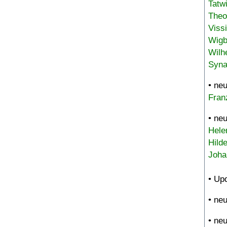
Tatw
Theo
Viss
Wigb
Wilh
Syna
• ne
Fran
• ne
Hele
Hild
Joha
• Up
• ne
• ne