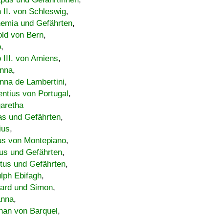
h II. von Schleswig
,
emia und Gefährten
,
old von Bern
,
o
,
 III. von Amiens
,
nna
,
nna de Lambertini
,
entius von Portugal
,
aretha
s und Gefährten
,
ius
,
us von Montepiano
,
us und Gefährten
,
tus und Gefährten
,
lph Ebifagh
,
ard und Simon
,
anna
,
han von Barquel
,