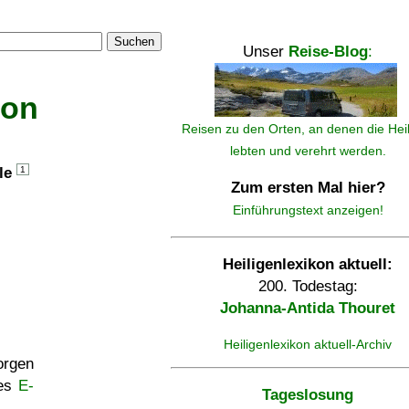
Suchen
Unser
Reise-Blog
:
kon
Reisen zu den Orten, an denen die Hei
lebten und verehrt werden.
lle
1
Zum ersten Mal hier?
Einführungstext anzeigen!
Heiligenlexikon aktuell:
200. Todestag:
Johanna-Antida Thouret
Heiligenlexikon aktuell-Archiv
rgen
ses
E-
Tageslosung