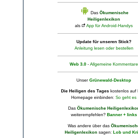
Das
Ökumenische
Heiligenlexikon
als
App für Android-Handys
Update für unseren Stick?
Anleitung lesen oder bestellen
Web 3.0
-
Allgemeine Kommentare
Unser
Grünewald-Desktop
Die Heiligen des Tages
kostenlos auf 
Homepage einbinden:
So geht es
Das
Ökumenische Heiligenlexiko
weiterempfehlen?
Banner + links
Was andere über das
Ökumenisch
Heiligenlexikon
sagen:
Lob und Kri