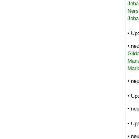
Joha
Ners
Joha
• Up
• ne
Gild
Manv
Mari
• ne
• Up
• ne
• Up
• ne