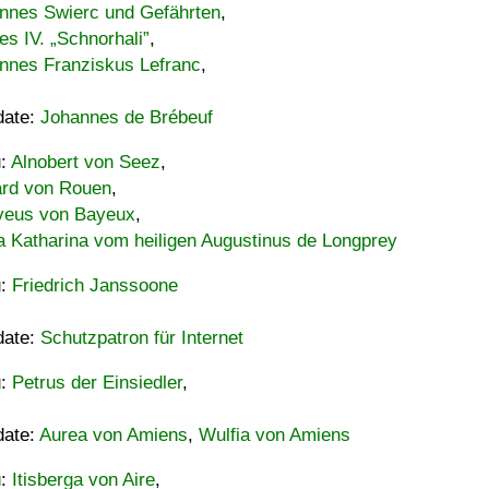
nnes Swierc und Gefährten
,
es IV. „Schnorhali”
,
nnes Franziskus Lefranc
,
date:
Johannes de Brébeuf
u:
Alnobert von Seez
,
ard von Rouen
,
eus von Bayeux
,
a Katharina vom heiligen Augustinus de Longprey
u:
Friedrich Janssoone
date:
Schutzpatron für Internet
u:
Petrus der Einsiedler
,
date:
Aurea von Amiens
,
Wulfia von Amiens
u:
Itisberga von Aire
,