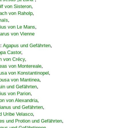
lf von Sisteron
,
ach von Raholp
,
maïs
,
bius von Le Mans
,
carus von Vienne
u:
Agapus und Gefährten
,
ppa Castor
,
 von Crécy
,
eas von Montereale
,
usa von Konstantinopel
,
ousa von Mantinea
,
uin und Gefährten
,
lius von Parion
,
on von Alexandria
,
ianus und Gefährten
,
d Uribe Velasco
,
s und Protion und Gefährten
,
pus und Gefährtinnen
,