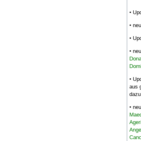
• Up
• ne
• Up
• ne
Dona
Domi
• Up
aus 
dazu
• ne
Maed
Ager
Ange
Canc