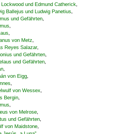
 Lockwood und Edmund Catherick
,
ig Ballejus und Ludwig Panetius
,
mus und Gefährten
,
imus
,
laus
,
nus von Metz
,
s Reyes Salazar
,
lonius und Gefährten
,
elaus und Gefährten
,
an
,
án von Eigg
,
nnes
,
lwulf von Wessex
,
s Bergin
,
imus
,
eus von Melrose
,
tus und Gefährten
,
lf von Maidstone
,
a Jesús „a Luna”
,