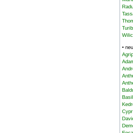
Radu
Tass
Tho
Turi
Wili
• ne
Agri
Adam
Andr
Anth
Anth
Bald
Basi
Kedr
Cypr
Davi
Deme
Eoca