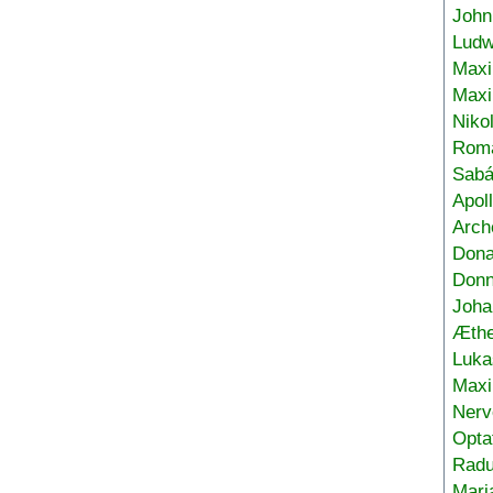
John
Ludw
Maxi
Max
Niko
Roma
Sabá
Apol
Arch
Don
Donn
Joha
Æthe
Luka
Max
Nerv
Opta
Radu
Mari