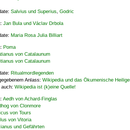
date:
Salvius und Superius
,
Godric
u:
Jan Bula und Václav Drbola
date:
Maria Rosa Julia Billiart
u:
Poma
tianus von Catalaunum
tianus von Catalaunum
date:
Ritualmordlegenden
gegebenem Anlass:
Wikipedia und das Ökumenische Heilige
 auch:
Wikipedia ist (k)eine Quelle!
u:
Aedh von Achard-Finglas
hog von Clonmore
icus von Tours
lus von Vitoria
ianus und Gefährten