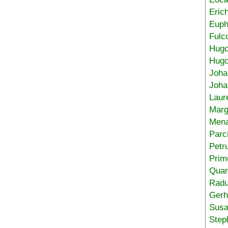
Eric
Euph
Fulc
Hug
Hugo
Joha
Joha
Laur
Marg
Mena
Parc
Petr
Prim
Quar
Radu
Gerh
Sus
Step