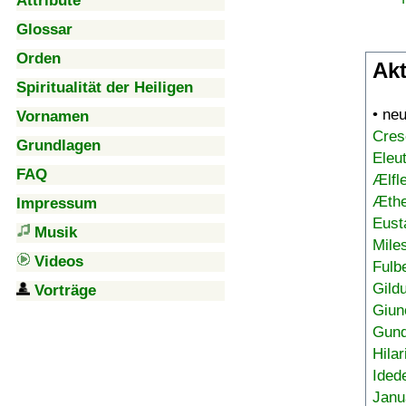
Attribute
Glossar
Orden
Akt
Spiritualität der Heiligen
• ne
Vornamen
Cres
Grundlagen
Eleu
FAQ
Ælfl
Æthe
Impressum
Eust
Musik
Mile
Videos
Fulb
Gild
Vorträge
Giun
Gund
Hilar
Ided
Janu