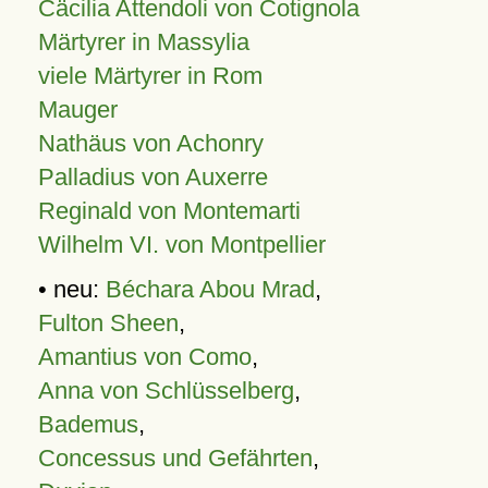
Cäcilia Attendoli von Cotignola
Märtyrer in Massylia
viele Märtyrer in Rom
Mauger
Nathäus von Achonry
Palladius von Auxerre
Reginald von Montemarti
Wilhelm VI. von Montpellier
• neu:
Béchara Abou Mrad
,
Fulton Sheen
,
Amantius von Como
,
Anna von Schlüsselberg
,
Bademus
,
Concessus und Gefährten
,