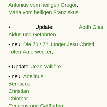
Antonius vom heiligen Gregor
,
Maria vom heiligen Franziskus
,
• Update:
Aodh Glas
,
Aidus und Gefährten
• neu:
Die 70 / 72 Jünger Jesu Christi
,
Toten-Auferwecker
,
• Update:
Jean Vallière
• neu:
Adelinus
Bernacus
Christian
Chlothar
Cyriacus und Gefährten