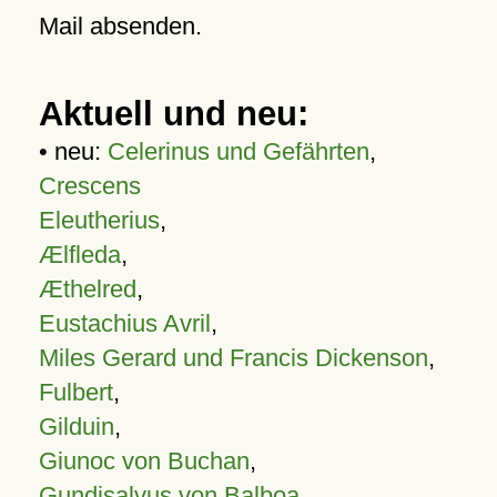
Mail absenden.
Aktuell und neu:
• neu:
Celerinus und Gefährten
,
Crescens
Eleutherius
,
Ælfleda
,
Æthelred
,
Eustachius Avril
,
Miles Gerard und Francis Dickenson
,
Fulbert
,
Gilduin
,
Giunoc von Buchan
,
Gundisalvus von Balboa
,