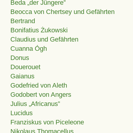
Beda „der Jüngere”
Beocca von Chertsey und Gefährten
Bertrand
Bonifatius Żukowski
Claudius und Gefährten
Cuanna Ógh
Donus
Douerouet
Gaianus
Godefried von Aleth
Godobert von Angers
Julius
Africanus
Lucidus
Franziskus von Piceleone
Nikolaus Thomacellus