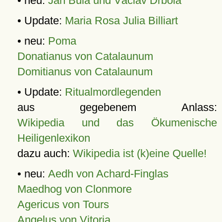
• neu:
Jan Bula und Václav Drbola
• Update:
Maria Rosa Julia Billiart
• neu:
Poma
Donatianus von Catalaunum
Domitianus von Catalaunum
• Update:
Ritualmordlegenden
aus gegebenem Anlass:
Wikipedia und das Ökumenische
Heiligenlexikon
dazu auch:
Wikipedia ist (k)eine Quelle!
• neu:
Aedh von Achard-Finglas
Maedhog von Clonmore
Agericus von Tours
Angelus von Vitoria