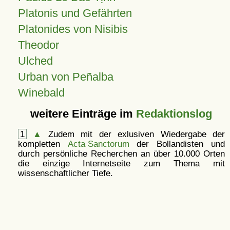
Platonis und Gefährten
Platonides von Nisibis
Theodor
Ulched
Urban von Peñalba
Winebald
weitere Einträge im
Redaktionslog
1
▲
Zudem mit der exlusiven Wiedergabe der
kompletten
Acta Sanctorum
der Bollandisten und
durch persönliche Recherchen an über 10.000 Orten
die einzige Internetseite zum Thema mit
wissenschaftlicher Tiefe.