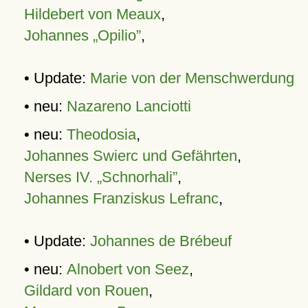
Hildebert von Meaux
,
Johannes „Opilio”
,
• Update:
Marie von der Menschwerdung
• neu:
Nazareno Lanciotti
• neu:
Theodosia
,
Johannes Swierc und Gefährten
,
Nerses IV. „Schnorhali”
,
Johannes Franziskus Lefranc
,
• Update:
Johannes de Brébeuf
• neu:
Alnobert von Seez
,
Gildard von Rouen
,