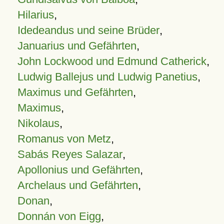
Hilarius
,
Idedeandus und seine Brüder
,
Januarius und Gefährten
,
John Lockwood und Edmund Catherick
,
Ludwig Ballejus und Ludwig Panetius
,
Maximus und Gefährten
,
Maximus
,
Nikolaus
,
Romanus von Metz
,
Sabás Reyes Salazar
,
Apollonius und Gefährten
,
Archelaus und Gefährten
,
Donan
,
Donnán von Eigg
,