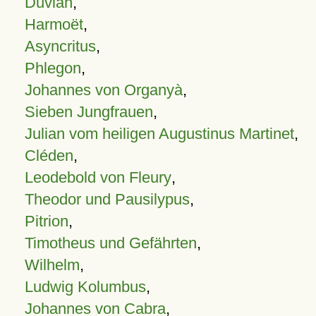
Duvian
,
Harmoët
,
Asyncritus
,
Phlegon
,
Johannes von Organyà
,
Sieben Jungfrauen
,
Julian vom heiligen Augustinus Martinet
,
Cléden
,
Leodebold von Fleury
,
Theodor und Pausilypus
,
Pitrion
,
Timotheus und Gefährten
,
Wilhelm
,
Ludwig Kolumbus
,
Johannes von Cabra
,