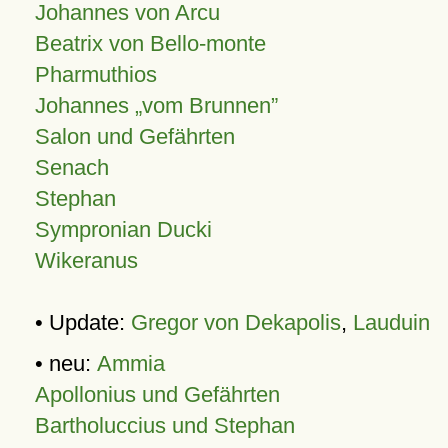
Johannes von Arcu
Beatrix von Bello-monte
Pharmuthios
Johannes
vom Brunnen
Salon und Gefährten
Senach
Stephan
Sympronian Ducki
Wikeranus
• Update:
Gregor von Dekapolis
,
Lauduin
• neu:
Ammia
Apollonius und Gefährten
Bartholuccius und Stephan