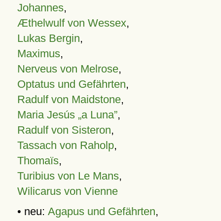
Johannes
,
Æthelwulf von Wessex
,
Lukas Bergin
,
Maximus
,
Nerveus von Melrose
,
Optatus und Gefährten
,
Radulf von Maidstone
,
Maria Jesús „a Luna”
,
Radulf von Sisteron
,
Tassach von Raholp
,
Thomaïs
,
Turibius von Le Mans
,
Wilicarus von Vienne
• neu:
Agapus und Gefährten
,