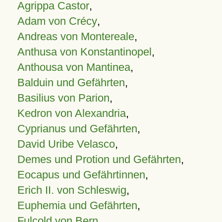
Agrippa Castor
,
Adam von Crécy
,
Andreas von Montereale
,
Anthusa von Konstantinopel
,
Anthousa von Mantinea
,
Balduin und Gefährten
,
Basilius von Parion
,
Kedron von Alexandria
,
Cyprianus und Gefährten
,
David Uribe Velasco
,
Demes und Protion und Gefährten
,
Eocapus und Gefährtinnen
,
Erich II. von Schleswig
,
Euphemia und Gefährten
,
Fulcold von Bern
,