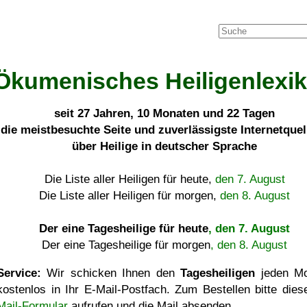
Ökumenisches Heiligenlexi
seit
27 Jahren, 10 Monaten und 22 Tagen
die meistbesuchte Seite und zuverlässigste Internetque
über Heilige in deutscher Sprache
Die Liste aller Heiligen für heute,
den 7. August
Die Liste aller Heiligen für morgen,
den 8. August
Der eine Tagesheilige für heute
, den 7. August
Der eine Tagesheilige für morgen
, den 8. August
Service:
Wir schicken Ihnen den
Tagesheiligen
jeden Mo
kostenlos in Ihr E-Mail-Postfach. Zum Bestellen bitte die
Mail-Formular
aufrufen und die Mail absenden.