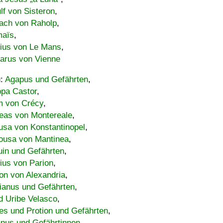
lf von Sisteron
,
ach von Raholp
,
maïs
,
bius von Le Mans
,
carus von Vienne
u:
Agapus und Gefährten
,
ppa Castor
,
 von Crécy
,
eas von Montereale
,
usa von Konstantinopel
,
ousa von Mantinea
,
uin und Gefährten
,
lius von Parion
,
on von Alexandria
,
ianus und Gefährten
,
d Uribe Velasco
,
s und Protion und Gefährten
,
pus und Gefährtinnen
,