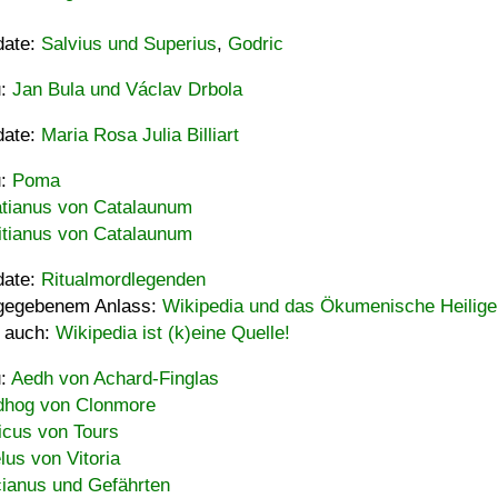
date:
Salvius und Superius
,
Godric
u:
Jan Bula und Václav Drbola
date:
Maria Rosa Julia Billiart
u:
Poma
tianus von Catalaunum
tianus von Catalaunum
date:
Ritualmordlegenden
gegebenem Anlass:
Wikipedia und das Ökumenische Heilige
 auch:
Wikipedia ist (k)eine Quelle!
u:
Aedh von Achard-Finglas
hog von Clonmore
icus von Tours
lus von Vitoria
ianus und Gefährten