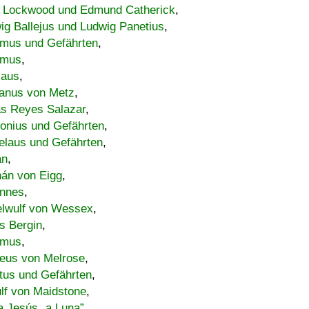
 Lockwood und Edmund Catherick
,
ig Ballejus und Ludwig Panetius
,
mus und Gefährten
,
imus
,
laus
,
nus von Metz
,
s Reyes Salazar
,
lonius und Gefährten
,
elaus und Gefährten
,
an
,
án von Eigg
,
nnes
,
lwulf von Wessex
,
s Bergin
,
imus
,
eus von Melrose
,
tus und Gefährten
,
lf von Maidstone
,
a Jesús „a Luna”
,