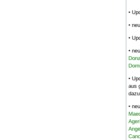
• Up
• ne
• Up
• ne
Dona
Domi
• Up
aus 
dazu
• ne
Maed
Ager
Ange
Canc