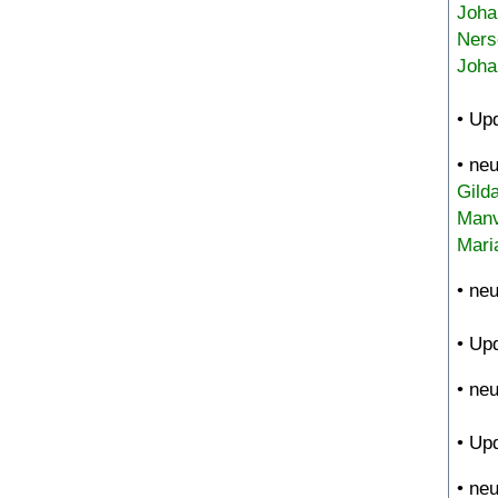
Joha
Ners
Joha
• Up
• ne
Gild
Manv
Mari
• ne
• Up
• ne
• Up
• ne