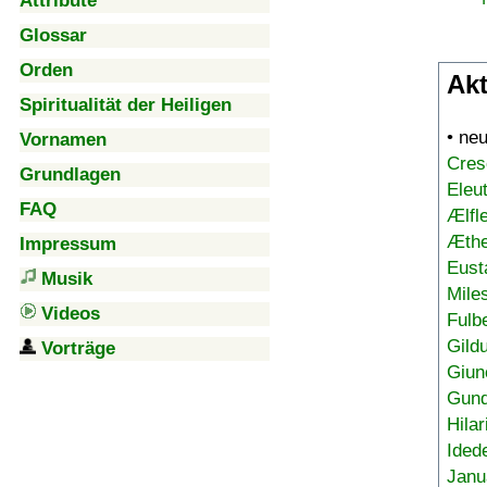
Attribute
Glossar
Orden
Akt
Spiritualität der Heiligen
• ne
Vornamen
Cres
Grundlagen
Eleu
FAQ
Ælfl
Æthe
Impressum
Eust
Musik
Mile
Videos
Fulb
Gild
Vorträge
Giun
Gund
Hilar
Ided
Janu