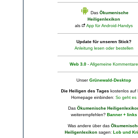
Das
Ökumenische
Heiligenlexikon
als
App für Android-Handys
Update für unseren Stick?
Anleitung lesen oder bestellen
Web 3.0
-
Allgemeine Kommentare
Unser
Grünewald-Desktop
Die Heiligen des Tages
kostenlos auf 
Homepage einbinden:
So geht es
Das
Ökumenische Heiligenlexiko
weiterempfehlen?
Banner + links
Was andere über das
Ökumenisch
Heiligenlexikon
sagen:
Lob und Kri