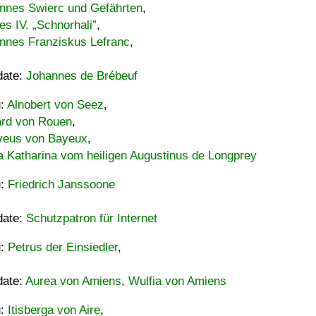
nnes Swierc und Gefährten
,
es IV. „Schnorhali”
,
nnes Franziskus Lefranc
,
date:
Johannes de Brébeuf
u:
Alnobert von Seez
,
ard von Rouen
,
eus von Bayeux
,
a Katharina vom heiligen Augustinus de Longprey
u:
Friedrich Janssoone
date:
Schutzpatron für Internet
u:
Petrus der Einsiedler
,
date:
Aurea von Amiens
,
Wulfia von Amiens
u:
Itisberga von Aire
,