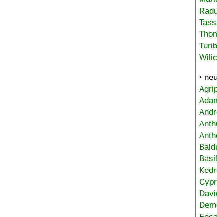
Radu
Tass
Tho
Turi
Wili
• ne
Agri
Adam
Andr
Anth
Anth
Bald
Basi
Kedr
Cypr
Davi
Deme
Eoca