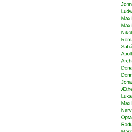
John
Ludw
Maxi
Max
Niko
Roma
Sabá
Apol
Arch
Don
Donn
Joha
Æthe
Luka
Max
Nerv
Opta
Radu
Mari