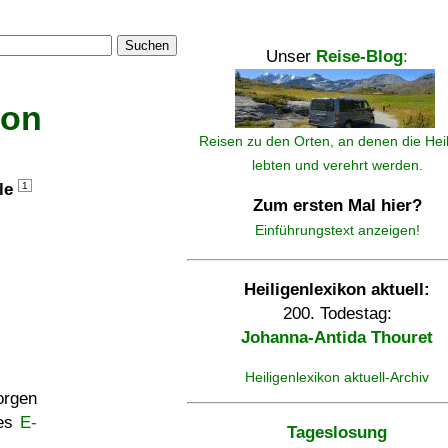
Suchen
Unser
Reise-Blog
:
kon
Reisen zu den Orten, an denen die Hei
lebten und verehrt werden.
lle
1
Zum ersten Mal hier?
Einführungstext anzeigen!
Heiligenlexikon aktuell:
200. Todestag:
Johanna-Antida Thouret
Heiligenlexikon aktuell-Archiv
rgen
ses
E-
Tageslosung