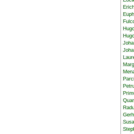
Eric
Euph
Fulc
Hug
Hugo
Joha
Joha
Laur
Marg
Mena
Parc
Petr
Prim
Quar
Radu
Gerh
Sus
Step