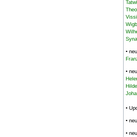
Tatw
Theo
Viss
Wigb
Wilh
Syna
• ne
Fran
• ne
Hele
Hild
Joha
• Up
• ne
• ne