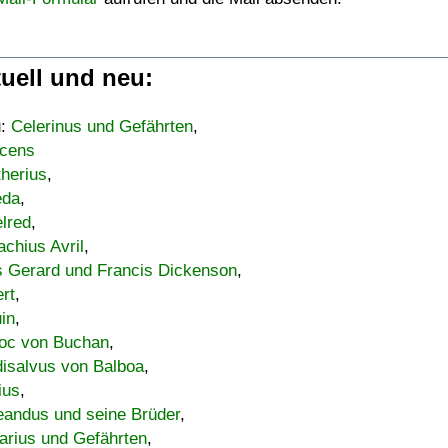
uell und neu:
u:
Celerinus und Gefährten
,
cens
therius
,
eda
,
lred
,
achius Avril
,
s Gerard und Francis Dickenson
,
ert
,
uin
,
oc von Buchan
,
isalvus von Balboa
,
ius
,
eandus und seine Brüder
,
arius und Gefährten
,