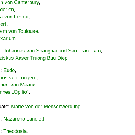
in von Canterbury
,
dorich
,
ia von Fermo
,
ert
,
elm von Toulouse
,
xarium
u:
Johannes von Shanghai und San Francisco
,
ziskus Xaver Truong Buu Diep
u:
Eudo
,
rius von Tongern
,
ebert von Meaux
,
nnes „Opilio”
,
date:
Marie von der Menschwerdung
u:
Nazareno Lanciotti
u:
Theodosia
,