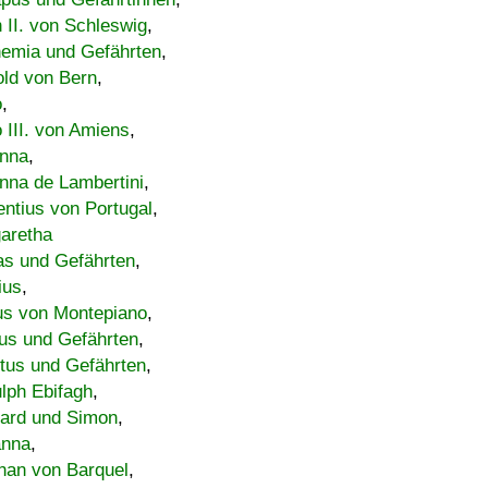
h II. von Schleswig
,
emia und Gefährten
,
old von Bern
,
o
,
 III. von Amiens
,
nna
,
nna de Lambertini
,
entius von Portugal
,
aretha
s und Gefährten
,
ius
,
us von Montepiano
,
us und Gefährten
,
tus und Gefährten
,
lph Ebifagh
,
ard und Simon
,
anna
,
han von Barquel
,