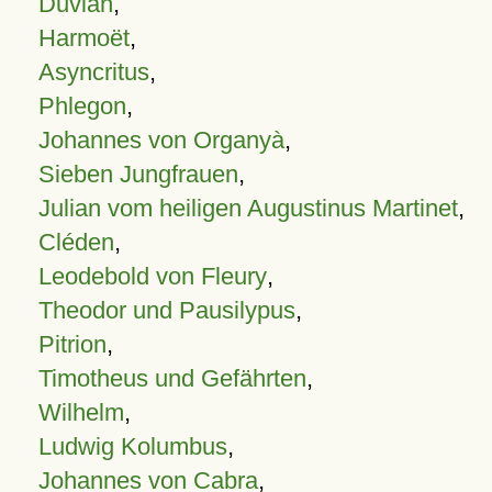
Duvian
,
Harmoët
,
Asyncritus
,
Phlegon
,
Johannes von Organyà
,
Sieben Jungfrauen
,
Julian vom heiligen Augustinus Martinet
,
Cléden
,
Leodebold von Fleury
,
Theodor und Pausilypus
,
Pitrion
,
Timotheus und Gefährten
,
Wilhelm
,
Ludwig Kolumbus
,
Johannes von Cabra
,