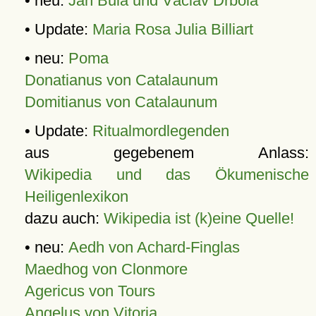
• neu:
Jan Bula und Václav Drbola
• Update:
Maria Rosa Julia Billiart
• neu:
Poma
Donatianus von Catalaunum
Domitianus von Catalaunum
• Update:
Ritualmordlegenden
aus gegebenem Anlass:
Wikipedia und das Ökumenische
Heiligenlexikon
dazu auch:
Wikipedia ist (k)eine Quelle!
• neu:
Aedh von Achard-Finglas
Maedhog von Clonmore
Agericus von Tours
Angelus von Vitoria