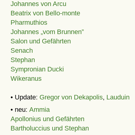
Johannes von Arcu
Beatrix von Bello-monte
Pharmuthios
Johannes
vom Brunnen
Salon und Gefährten
Senach
Stephan
Sympronian Ducki
Wikeranus
• Update:
Gregor von Dekapolis
,
Lauduin
• neu:
Ammia
Apollonius und Gefährten
Bartholuccius und Stephan