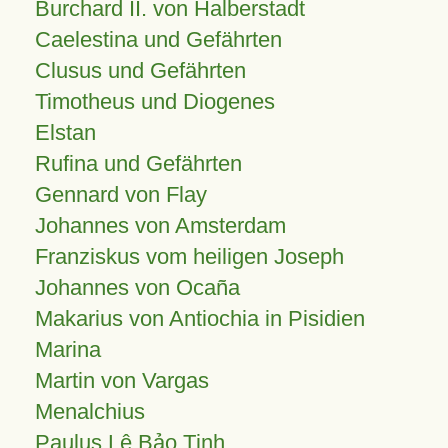
Burchard II. von Halberstadt
Caelestina und Gefährten
Clusus und Gefährten
Timotheus und Diogenes
Elstan
Rufina und Gefährten
Gennard von Flay
Johannes von Amsterdam
Franziskus vom heiligen Joseph
Johannes von Ocaña
Makarius von Antiochia in Pisidien
Marina
Martin von Vargas
Menalchius
Paulus Lê Bảo Tịnh