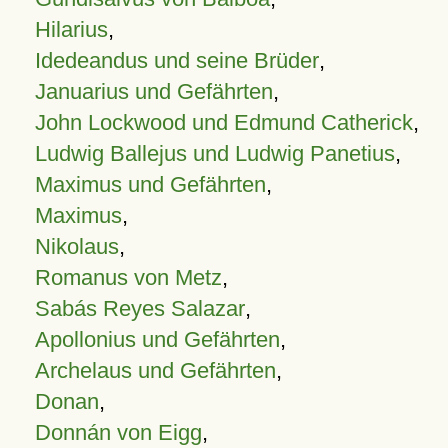
Hilarius
,
Idedeandus und seine Brüder
,
Januarius und Gefährten
,
John Lockwood und Edmund Catherick
,
Ludwig Ballejus und Ludwig Panetius
,
Maximus und Gefährten
,
Maximus
,
Nikolaus
,
Romanus von Metz
,
Sabás Reyes Salazar
,
Apollonius und Gefährten
,
Archelaus und Gefährten
,
Donan
,
Donnán von Eigg
,