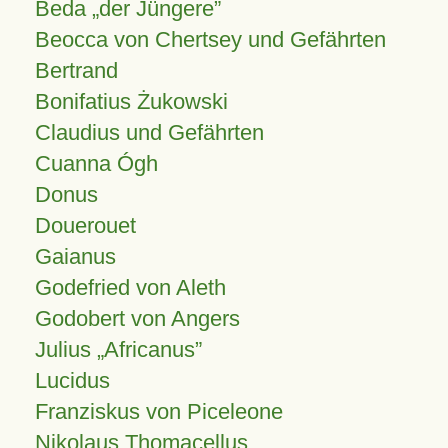
Beda „der Jüngere”
Beocca von Chertsey und Gefährten
Bertrand
Bonifatius Żukowski
Claudius und Gefährten
Cuanna Ógh
Donus
Douerouet
Gaianus
Godefried von Aleth
Godobert von Angers
Julius
Africanus
Lucidus
Franziskus von Piceleone
Nikolaus Thomacellus