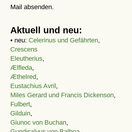
Mail absenden.
Aktuell und neu:
• neu:
Celerinus und Gefährten
,
Crescens
Eleutherius
,
Ælfleda
,
Æthelred
,
Eustachius Avril
,
Miles Gerard und Francis Dickenson
,
Fulbert
,
Gilduin
,
Giunoc von Buchan
,
Gundisalvus von Balboa
,