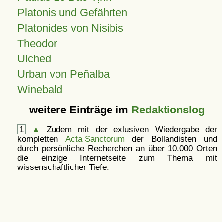
Platonis und Gefährten
Platonides von Nisibis
Theodor
Ulched
Urban von Peñalba
Winebald
weitere Einträge im
Redaktionslog
1
▲
Zudem mit der exlusiven Wiedergabe der
kompletten
Acta Sanctorum
der Bollandisten und
durch persönliche Recherchen an über 10.000 Orten
die einzige Internetseite zum Thema mit
wissenschaftlicher Tiefe.