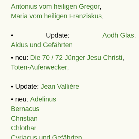
Antonius vom heiligen Gregor
,
Maria vom heiligen Franziskus
,
• Update:
Aodh Glas
,
Aidus und Gefährten
• neu:
Die 70 / 72 Jünger Jesu Christi
,
Toten-Auferwecker
,
• Update:
Jean Vallière
• neu:
Adelinus
Bernacus
Christian
Chlothar
Cyriacus und Gefährten