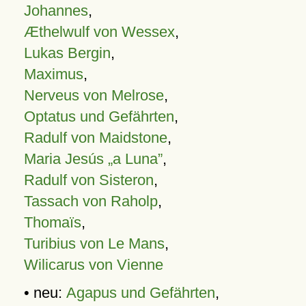
Johannes
,
Æthelwulf von Wessex
,
Lukas Bergin
,
Maximus
,
Nerveus von Melrose
,
Optatus und Gefährten
,
Radulf von Maidstone
,
Maria Jesús „a Luna”
,
Radulf von Sisteron
,
Tassach von Raholp
,
Thomaïs
,
Turibius von Le Mans
,
Wilicarus von Vienne
• neu:
Agapus und Gefährten
,