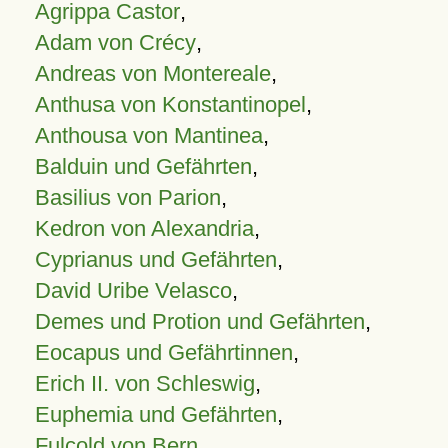
Agrippa Castor
,
Adam von Crécy
,
Andreas von Montereale
,
Anthusa von Konstantinopel
,
Anthousa von Mantinea
,
Balduin und Gefährten
,
Basilius von Parion
,
Kedron von Alexandria
,
Cyprianus und Gefährten
,
David Uribe Velasco
,
Demes und Protion und Gefährten
,
Eocapus und Gefährtinnen
,
Erich II. von Schleswig
,
Euphemia und Gefährten
,
Fulcold von Bern
,