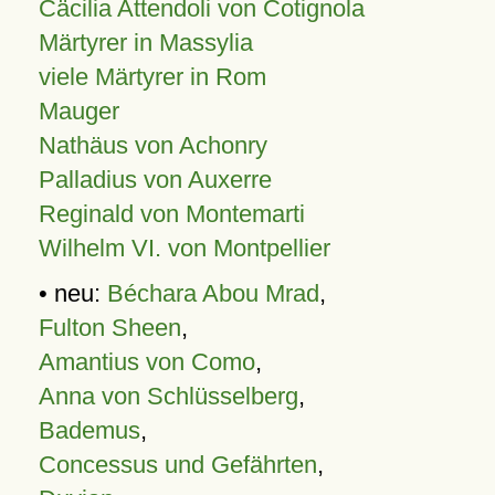
Cäcilia Attendoli von Cotignola
Märtyrer in Massylia
viele Märtyrer in Rom
Mauger
Nathäus von Achonry
Palladius von Auxerre
Reginald von Montemarti
Wilhelm VI. von Montpellier
• neu:
Béchara Abou Mrad
,
Fulton Sheen
,
Amantius von Como
,
Anna von Schlüsselberg
,
Bademus
,
Concessus und Gefährten
,