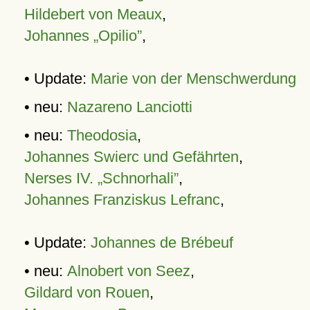
Hildebert von Meaux
,
Johannes „Opilio”
,
• Update:
Marie von der Menschwerdung
• neu:
Nazareno Lanciotti
• neu:
Theodosia
,
Johannes Swierc und Gefährten
,
Nerses IV. „Schnorhali”
,
Johannes Franziskus Lefranc
,
• Update:
Johannes de Brébeuf
• neu:
Alnobert von Seez
,
Gildard von Rouen
,