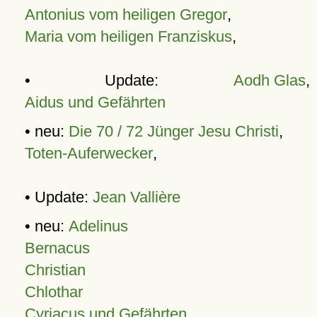
Antonius vom heiligen Gregor
,
Maria vom heiligen Franziskus
,
• Update:
Aodh Glas
,
Aidus und Gefährten
• neu:
Die 70 / 72 Jünger Jesu Christi
,
Toten-Auferwecker
,
• Update:
Jean Vallière
• neu:
Adelinus
Bernacus
Christian
Chlothar
Cyriacus und Gefährten