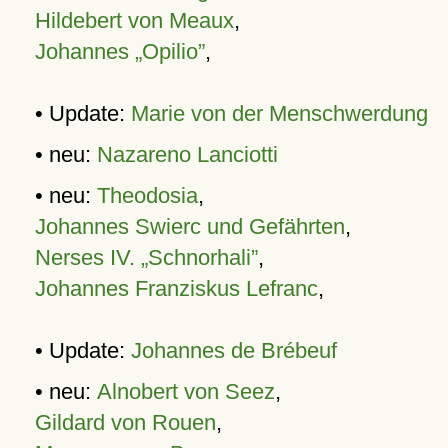
Hildebert von Meaux
,
Johannes „Opilio”
,
• Update:
Marie von der Menschwerdung
• neu:
Nazareno Lanciotti
• neu:
Theodosia
,
Johannes Swierc und Gefährten
,
Nerses IV. „Schnorhali”
,
Johannes Franziskus Lefranc
,
• Update:
Johannes de Brébeuf
• neu:
Alnobert von Seez
,
Gildard von Rouen
,