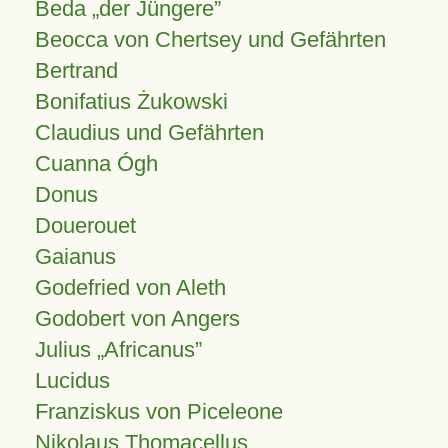
Beda „der Jüngere”
Beocca von Chertsey und Gefährten
Bertrand
Bonifatius Żukowski
Claudius und Gefährten
Cuanna Ógh
Donus
Douerouet
Gaianus
Godefried von Aleth
Godobert von Angers
Julius
Africanus
Lucidus
Franziskus von Piceleone
Nikolaus Thomacellus