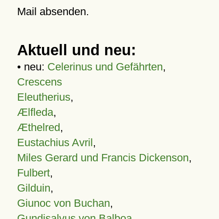
Mail absenden.
Aktuell und neu:
• neu:
Celerinus und Gefährten
,
Crescens
Eleutherius
,
Ælfleda
,
Æthelred
,
Eustachius Avril
,
Miles Gerard und Francis Dickenson
,
Fulbert
,
Gilduin
,
Giunoc von Buchan
,
Gundisalvus von Balboa
,