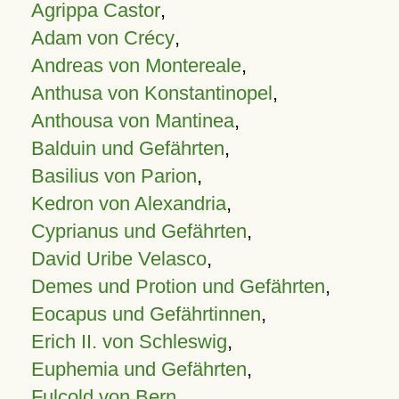
Agrippa Castor
,
Adam von Crécy
,
Andreas von Montereale
,
Anthusa von Konstantinopel
,
Anthousa von Mantinea
,
Balduin und Gefährten
,
Basilius von Parion
,
Kedron von Alexandria
,
Cyprianus und Gefährten
,
David Uribe Velasco
,
Demes und Protion und Gefährten
,
Eocapus und Gefährtinnen
,
Erich II. von Schleswig
,
Euphemia und Gefährten
,
Fulcold von Bern
,