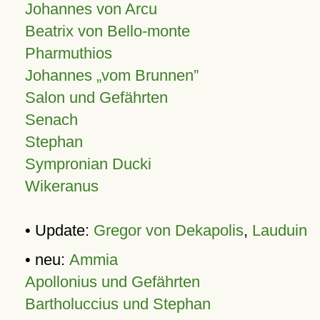
Johannes von Arcu
Beatrix von Bello-monte
Pharmuthios
Johannes
vom Brunnen
Salon und Gefährten
Senach
Stephan
Sympronian Ducki
Wikeranus
• Update:
Gregor von Dekapolis
,
Lauduin
• neu:
Ammia
Apollonius und Gefährten
Bartholuccius und Stephan