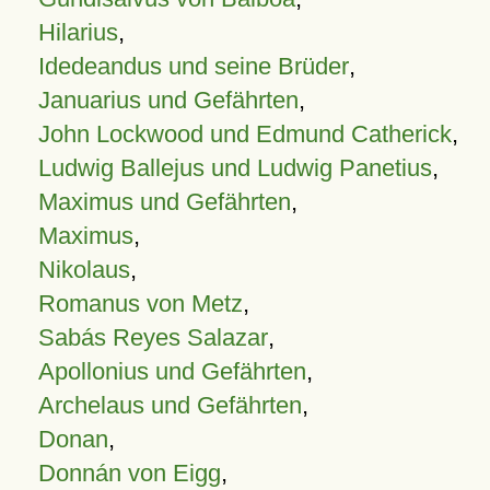
Hilarius
,
Idedeandus und seine Brüder
,
Januarius und Gefährten
,
John Lockwood und Edmund Catherick
,
Ludwig Ballejus und Ludwig Panetius
,
Maximus und Gefährten
,
Maximus
,
Nikolaus
,
Romanus von Metz
,
Sabás Reyes Salazar
,
Apollonius und Gefährten
,
Archelaus und Gefährten
,
Donan
,
Donnán von Eigg
,