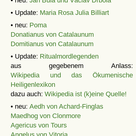
• neu:
Jan Bula und Václav Drbola
• Update:
Maria Rosa Julia Billiart
• neu:
Poma
Donatianus von Catalaunum
Domitianus von Catalaunum
• Update:
Ritualmordlegenden
aus gegebenem Anlass:
Wikipedia und das Ökumenische
Heiligenlexikon
dazu auch:
Wikipedia ist (k)eine Quelle!
• neu:
Aedh von Achard-Finglas
Maedhog von Clonmore
Agericus von Tours
Angelus von Vitoria