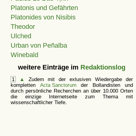
Platonis und Gefährten
Platonides von Nisibis
Theodor
Ulched
Urban von Peñalba
Winebald
weitere Einträge im
Redaktionslog
1
▲
Zudem mit der exlusiven Wiedergabe der
kompletten
Acta Sanctorum
der Bollandisten und
durch persönliche Recherchen an über 10.000 Orten
die einzige Internetseite zum Thema mit
wissenschaftlicher Tiefe.