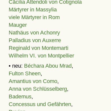
Cäcilia Attendoli von Cotignola
Märtyrer in Massylia
viele Märtyrer in Rom
Mauger
Nathäus von Achonry
Palladius von Auxerre
Reginald von Montemarti
Wilhelm VI. von Montpellier
• neu:
Béchara Abou Mrad
,
Fulton Sheen
,
Amantius von Como
,
Anna von Schlüsselberg
,
Bademus
,
Concessus und Gefährten
,