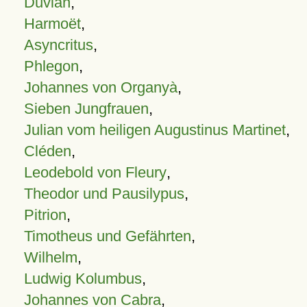
Duvian
,
Harmoët
,
Asyncritus
,
Phlegon
,
Johannes von Organyà
,
Sieben Jungfrauen
,
Julian vom heiligen Augustinus Martinet
,
Cléden
,
Leodebold von Fleury
,
Theodor und Pausilypus
,
Pitrion
,
Timotheus und Gefährten
,
Wilhelm
,
Ludwig Kolumbus
,
Johannes von Cabra
,