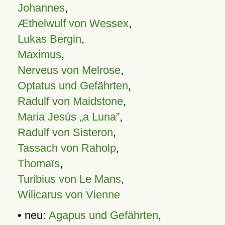
Johannes
,
Æthelwulf von Wessex
,
Lukas Bergin
,
Maximus
,
Nerveus von Melrose
,
Optatus und Gefährten
,
Radulf von Maidstone
,
Maria Jesús „a Luna”
,
Radulf von Sisteron
,
Tassach von Raholp
,
Thomaïs
,
Turibius von Le Mans
,
Wilicarus von Vienne
• neu:
Agapus und Gefährten
,