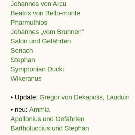
Johannes von Arcu
Beatrix von Bello-monte
Pharmuthios
Johannes
vom Brunnen
Salon und Gefährten
Senach
Stephan
Sympronian Ducki
Wikeranus
• Update:
Gregor von Dekapolis
,
Lauduin
• neu:
Ammia
Apollonius und Gefährten
Bartholuccius und Stephan