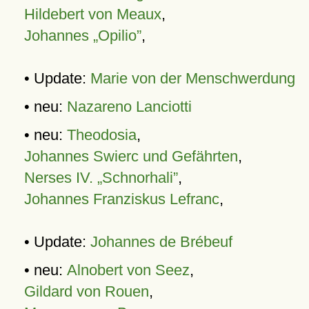
Hildebert von Meaux
,
Johannes „Opilio”
,
• Update:
Marie von der Menschwerdung
• neu:
Nazareno Lanciotti
• neu:
Theodosia
,
Johannes Swierc und Gefährten
,
Nerses IV. „Schnorhali”
,
Johannes Franziskus Lefranc
,
• Update:
Johannes de Brébeuf
• neu:
Alnobert von Seez
,
Gildard von Rouen
,