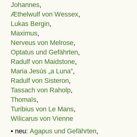
Johannes
,
Æthelwulf von Wessex
,
Lukas Bergin
,
Maximus
,
Nerveus von Melrose
,
Optatus und Gefährten
,
Radulf von Maidstone
,
Maria Jesús „a Luna”
,
Radulf von Sisteron
,
Tassach von Raholp
,
Thomaïs
,
Turibius von Le Mans
,
Wilicarus von Vienne
• neu:
Agapus und Gefährten
,