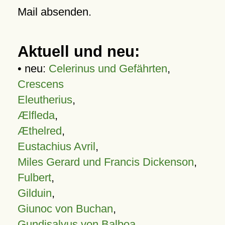
Mail absenden.
Aktuell und neu:
• neu:
Celerinus und Gefährten
,
Crescens
Eleutherius
,
Ælfleda
,
Æthelred
,
Eustachius Avril
,
Miles Gerard und Francis Dickenson
,
Fulbert
,
Gilduin
,
Giunoc von Buchan
,
Gundisalvus von Balboa
,