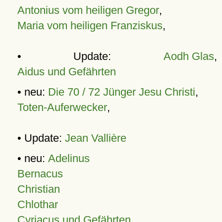
Antonius vom heiligen Gregor
,
Maria vom heiligen Franziskus
,
• Update:
Aodh Glas
,
Aidus und Gefährten
• neu:
Die 70 / 72 Jünger Jesu Christi
,
Toten-Auferwecker
,
• Update:
Jean Vallière
• neu:
Adelinus
Bernacus
Christian
Chlothar
Cyriacus und Gefährten