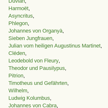
Duvian
,
Harmoët
,
Asyncritus
,
Phlegon
,
Johannes von Organyà
,
Sieben Jungfrauen
,
Julian vom heiligen Augustinus Martinet
,
Cléden
,
Leodebold von Fleury
,
Theodor und Pausilypus
,
Pitrion
,
Timotheus und Gefährten
,
Wilhelm
,
Ludwig Kolumbus
,
Johannes von Cabra
,