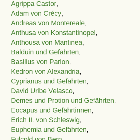
Agrippa Castor
,
Adam von Crécy
,
Andreas von Montereale
,
Anthusa von Konstantinopel
,
Anthousa von Mantinea
,
Balduin und Gefährten
,
Basilius von Parion
,
Kedron von Alexandria
,
Cyprianus und Gefährten
,
David Uribe Velasco
,
Demes und Protion und Gefährten
,
Eocapus und Gefährtinnen
,
Erich II. von Schleswig
,
Euphemia und Gefährten
,
Fulcold von Bern
,