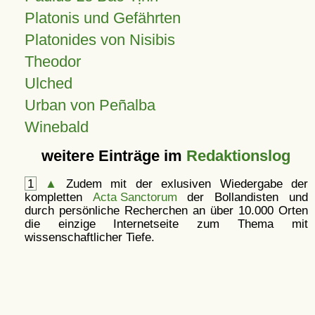
Platonis und Gefährten
Platonides von Nisibis
Theodor
Ulched
Urban von Peñalba
Winebald
weitere Einträge im
Redaktionslog
1
▲
Zudem mit der exlusiven Wiedergabe der
kompletten
Acta Sanctorum
der Bollandisten und
durch persönliche Recherchen an über 10.000 Orten
die einzige Internetseite zum Thema mit
wissenschaftlicher Tiefe.