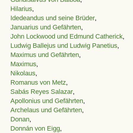
Hilarius
,
Idedeandus und seine Brüder
,
Januarius und Gefährten
,
John Lockwood und Edmund Catherick
,
Ludwig Ballejus und Ludwig Panetius
,
Maximus und Gefährten
,
Maximus
,
Nikolaus
,
Romanus von Metz
,
Sabás Reyes Salazar
,
Apollonius und Gefährten
,
Archelaus und Gefährten
,
Donan
,
Donnán von Eigg
,