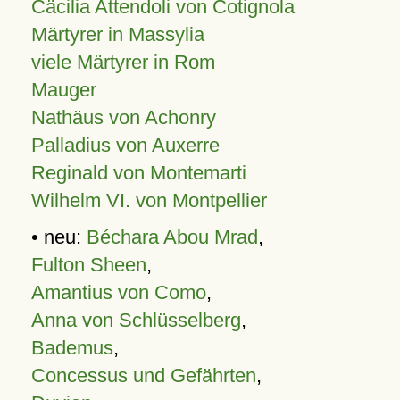
Cäcilia Attendoli von Cotignola
Märtyrer in Massylia
viele Märtyrer in Rom
Mauger
Nathäus von Achonry
Palladius von Auxerre
Reginald von Montemarti
Wilhelm VI. von Montpellier
• neu:
Béchara Abou Mrad
,
Fulton Sheen
,
Amantius von Como
,
Anna von Schlüsselberg
,
Bademus
,
Concessus und Gefährten
,