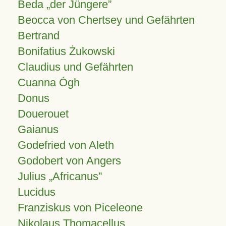
Beda „der Jüngere”
Beocca von Chertsey und Gefährten
Bertrand
Bonifatius Żukowski
Claudius und Gefährten
Cuanna Ógh
Donus
Douerouet
Gaianus
Godefried von Aleth
Godobert von Angers
Julius
Africanus
Lucidus
Franziskus von Piceleone
Nikolaus Thomacellus