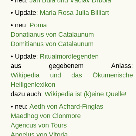
• neu:
Jan Bula und Václav Drbola
• Update:
Maria Rosa Julia Billiart
• neu:
Poma
Donatianus von Catalaunum
Domitianus von Catalaunum
• Update:
Ritualmordlegenden
aus gegebenem Anlass:
Wikipedia und das Ökumenische
Heiligenlexikon
dazu auch:
Wikipedia ist (k)eine Quelle!
• neu:
Aedh von Achard-Finglas
Maedhog von Clonmore
Agericus von Tours
Angelus von Vitoria