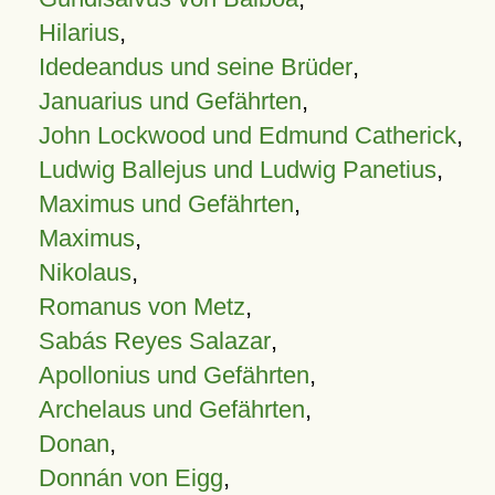
Hilarius
,
Idedeandus und seine Brüder
,
Januarius und Gefährten
,
John Lockwood und Edmund Catherick
,
Ludwig Ballejus und Ludwig Panetius
,
Maximus und Gefährten
,
Maximus
,
Nikolaus
,
Romanus von Metz
,
Sabás Reyes Salazar
,
Apollonius und Gefährten
,
Archelaus und Gefährten
,
Donan
,
Donnán von Eigg
,