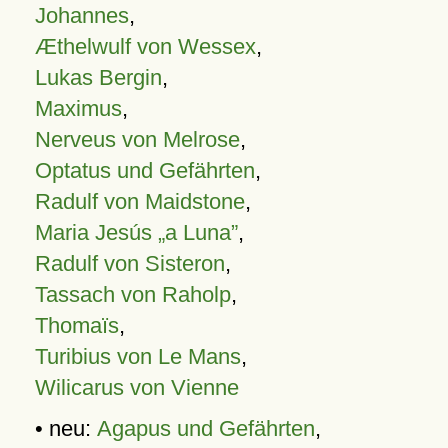
Johannes
,
Æthelwulf von Wessex
,
Lukas Bergin
,
Maximus
,
Nerveus von Melrose
,
Optatus und Gefährten
,
Radulf von Maidstone
,
Maria Jesús „a Luna”
,
Radulf von Sisteron
,
Tassach von Raholp
,
Thomaïs
,
Turibius von Le Mans
,
Wilicarus von Vienne
• neu:
Agapus und Gefährten
,