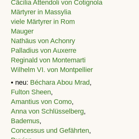
Cäcilia Attendoli von Cotignola
Märtyrer in Massylia
viele Märtyrer in Rom
Mauger
Nathäus von Achonry
Palladius von Auxerre
Reginald von Montemarti
Wilhelm VI. von Montpellier
• neu:
Béchara Abou Mrad
,
Fulton Sheen
,
Amantius von Como
,
Anna von Schlüsselberg
,
Bademus
,
Concessus und Gefährten
,