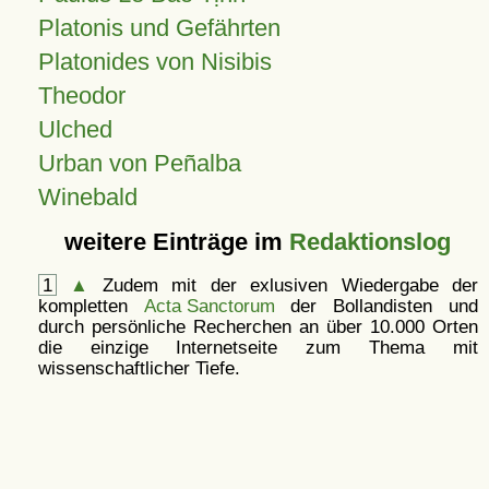
Platonis und Gefährten
Platonides von Nisibis
Theodor
Ulched
Urban von Peñalba
Winebald
weitere Einträge im
Redaktionslog
1
▲
Zudem mit der exlusiven Wiedergabe der
kompletten
Acta Sanctorum
der Bollandisten und
durch persönliche Recherchen an über 10.000 Orten
die einzige Internetseite zum Thema mit
wissenschaftlicher Tiefe.