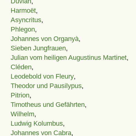
Duvian
,
Harmoët
,
Asyncritus
,
Phlegon
,
Johannes von Organyà
,
Sieben Jungfrauen
,
Julian vom heiligen Augustinus Martinet
,
Cléden
,
Leodebold von Fleury
,
Theodor und Pausilypus
,
Pitrion
,
Timotheus und Gefährten
,
Wilhelm
,
Ludwig Kolumbus
,
Johannes von Cabra
,