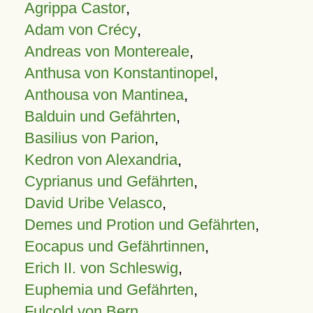
Agrippa Castor
,
Adam von Crécy
,
Andreas von Montereale
,
Anthusa von Konstantinopel
,
Anthousa von Mantinea
,
Balduin und Gefährten
,
Basilius von Parion
,
Kedron von Alexandria
,
Cyprianus und Gefährten
,
David Uribe Velasco
,
Demes und Protion und Gefährten
,
Eocapus und Gefährtinnen
,
Erich II. von Schleswig
,
Euphemia und Gefährten
,
Fulcold von Bern
,