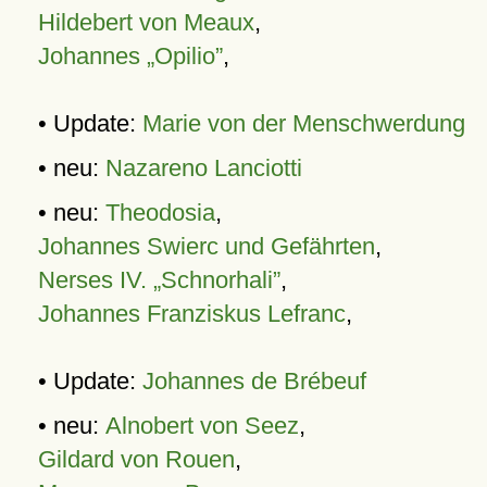
Hildebert von Meaux
,
Johannes „Opilio”
,
• Update:
Marie von der Menschwerdung
• neu:
Nazareno Lanciotti
• neu:
Theodosia
,
Johannes Swierc und Gefährten
,
Nerses IV. „Schnorhali”
,
Johannes Franziskus Lefranc
,
• Update:
Johannes de Brébeuf
• neu:
Alnobert von Seez
,
Gildard von Rouen
,