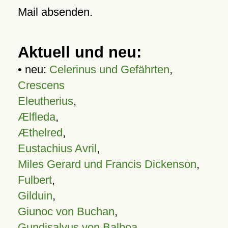
Mail absenden.
Aktuell und neu:
• neu:
Celerinus und Gefährten
,
Crescens
Eleutherius
,
Ælfleda
,
Æthelred
,
Eustachius Avril
,
Miles Gerard und Francis Dickenson
,
Fulbert
,
Gilduin
,
Giunoc von Buchan
,
Gundisalvus von Balboa
,