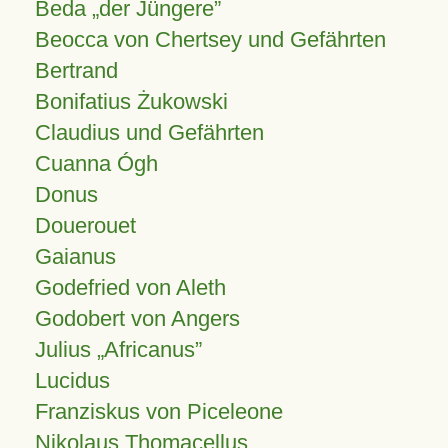
Beda „der Jüngere”
Beocca von Chertsey und Gefährten
Bertrand
Bonifatius Żukowski
Claudius und Gefährten
Cuanna Ógh
Donus
Douerouet
Gaianus
Godefried von Aleth
Godobert von Angers
Julius
Africanus
Lucidus
Franziskus von Piceleone
Nikolaus Thomacellus