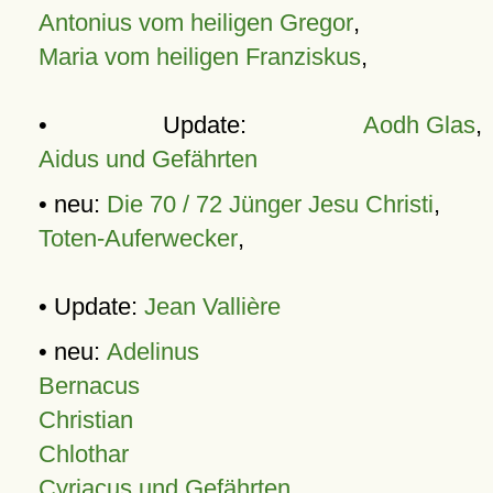
Antonius vom heiligen Gregor
,
Maria vom heiligen Franziskus
,
• Update:
Aodh Glas
,
Aidus und Gefährten
• neu:
Die 70 / 72 Jünger Jesu Christi
,
Toten-Auferwecker
,
• Update:
Jean Vallière
• neu:
Adelinus
Bernacus
Christian
Chlothar
Cyriacus und Gefährten