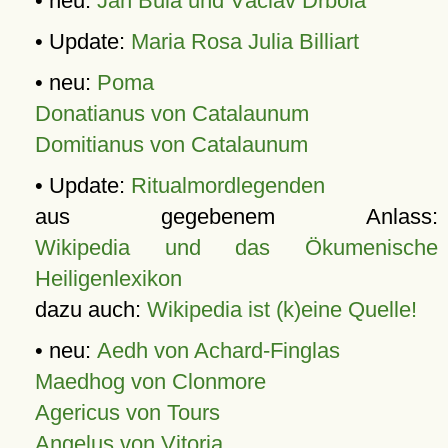
• neu:
Jan Bula und Václav Drbola
• Update:
Maria Rosa Julia Billiart
• neu:
Poma
Donatianus von Catalaunum
Domitianus von Catalaunum
• Update:
Ritualmordlegenden
aus gegebenem Anlass:
Wikipedia und das Ökumenische
Heiligenlexikon
dazu auch:
Wikipedia ist (k)eine Quelle!
• neu:
Aedh von Achard-Finglas
Maedhog von Clonmore
Agericus von Tours
Angelus von Vitoria