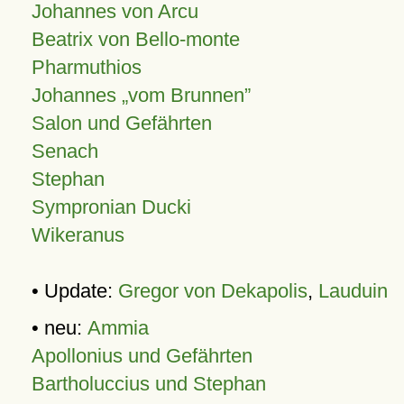
Johannes von Arcu
Beatrix von Bello-monte
Pharmuthios
Johannes
vom Brunnen
Salon und Gefährten
Senach
Stephan
Sympronian Ducki
Wikeranus
• Update:
Gregor von Dekapolis
,
Lauduin
• neu:
Ammia
Apollonius und Gefährten
Bartholuccius und Stephan