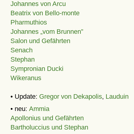
Johannes von Arcu
Beatrix von Bello-monte
Pharmuthios
Johannes
vom Brunnen
Salon und Gefährten
Senach
Stephan
Sympronian Ducki
Wikeranus
• Update:
Gregor von Dekapolis
,
Lauduin
• neu:
Ammia
Apollonius und Gefährten
Bartholuccius und Stephan