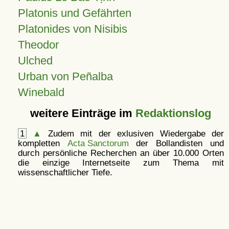
Platonis und Gefährten
Platonides von Nisibis
Theodor
Ulched
Urban von Peñalba
Winebald
weitere Einträge im
Redaktionslog
1
▲
Zudem mit der exlusiven Wiedergabe der
kompletten
Acta Sanctorum
der Bollandisten und
durch persönliche Recherchen an über 10.000 Orten
die einzige Internetseite zum Thema mit
wissenschaftlicher Tiefe.