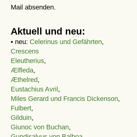
Mail absenden.
Aktuell und neu:
• neu:
Celerinus und Gefährten
,
Crescens
Eleutherius
,
Ælfleda
,
Æthelred
,
Eustachius Avril
,
Miles Gerard und Francis Dickenson
,
Fulbert
,
Gilduin
,
Giunoc von Buchan
,
Gundisalvus von Balboa
,