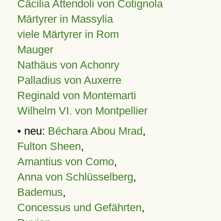
Cäcilia Attendoli von Cotignola
Märtyrer in Massylia
viele Märtyrer in Rom
Mauger
Nathäus von Achonry
Palladius von Auxerre
Reginald von Montemarti
Wilhelm VI. von Montpellier
• neu:
Béchara Abou Mrad
,
Fulton Sheen
,
Amantius von Como
,
Anna von Schlüsselberg
,
Bademus
,
Concessus und Gefährten
,