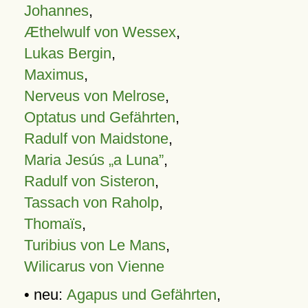
Johannes
,
Æthelwulf von Wessex
,
Lukas Bergin
,
Maximus
,
Nerveus von Melrose
,
Optatus und Gefährten
,
Radulf von Maidstone
,
Maria Jesús „a Luna”
,
Radulf von Sisteron
,
Tassach von Raholp
,
Thomaïs
,
Turibius von Le Mans
,
Wilicarus von Vienne
• neu:
Agapus und Gefährten
,