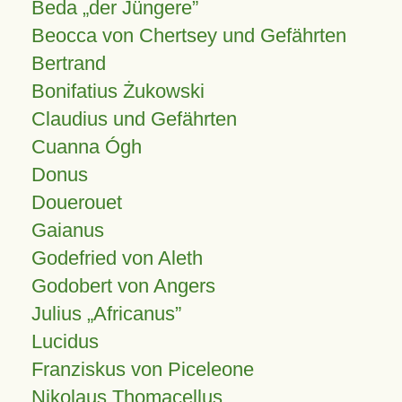
Beda „der Jüngere”
Beocca von Chertsey und Gefährten
Bertrand
Bonifatius Żukowski
Claudius und Gefährten
Cuanna Ógh
Donus
Douerouet
Gaianus
Godefried von Aleth
Godobert von Angers
Julius
Africanus
Lucidus
Franziskus von Piceleone
Nikolaus Thomacellus