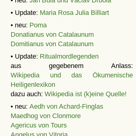
• neu:
Jan Bula und Václav Drbola
• Update:
Maria Rosa Julia Billiart
• neu:
Poma
Donatianus von Catalaunum
Domitianus von Catalaunum
• Update:
Ritualmordlegenden
aus gegebenem Anlass:
Wikipedia und das Ökumenische
Heiligenlexikon
dazu auch:
Wikipedia ist (k)eine Quelle!
• neu:
Aedh von Achard-Finglas
Maedhog von Clonmore
Agericus von Tours
Angelus von Vitoria