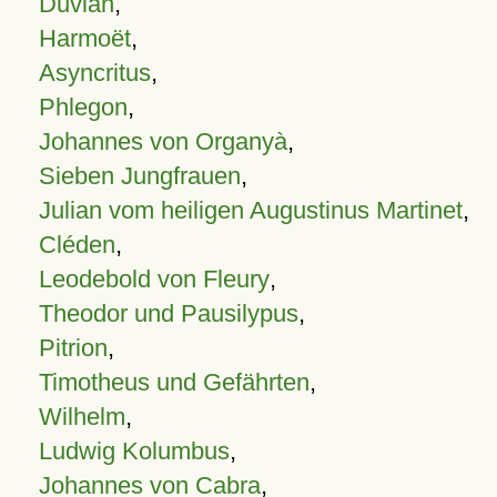
Duvian
,
Harmoët
,
Asyncritus
,
Phlegon
,
Johannes von Organyà
,
Sieben Jungfrauen
,
Julian vom heiligen Augustinus Martinet
,
Cléden
,
Leodebold von Fleury
,
Theodor und Pausilypus
,
Pitrion
,
Timotheus und Gefährten
,
Wilhelm
,
Ludwig Kolumbus
,
Johannes von Cabra
,