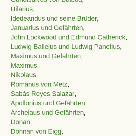
Hilarius
,
Idedeandus und seine Brüder
,
Januarius und Gefährten
,
John Lockwood und Edmund Catherick
,
Ludwig Ballejus und Ludwig Panetius
,
Maximus und Gefährten
,
Maximus
,
Nikolaus
,
Romanus von Metz
,
Sabás Reyes Salazar
,
Apollonius und Gefährten
,
Archelaus und Gefährten
,
Donan
,
Donnán von Eigg
,