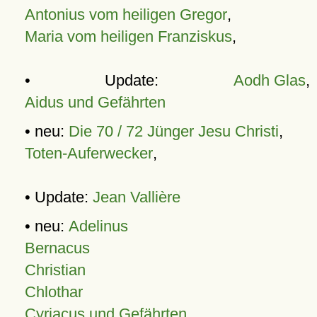
Antonius vom heiligen Gregor
,
Maria vom heiligen Franziskus
,
• Update:
Aodh Glas
,
Aidus und Gefährten
• neu:
Die 70 / 72 Jünger Jesu Christi
,
Toten-Auferwecker
,
• Update:
Jean Vallière
• neu:
Adelinus
Bernacus
Christian
Chlothar
Cyriacus und Gefährten