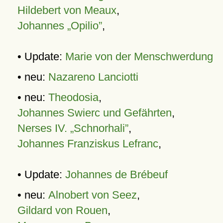
Hildebert von Meaux
,
Johannes „Opilio”
,
• Update:
Marie von der Menschwerdung
• neu:
Nazareno Lanciotti
• neu:
Theodosia
,
Johannes Swierc und Gefährten
,
Nerses IV. „Schnorhali”
,
Johannes Franziskus Lefranc
,
• Update:
Johannes de Brébeuf
• neu:
Alnobert von Seez
,
Gildard von Rouen
,