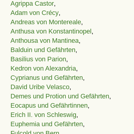
Agrippa Castor
,
Adam von Crécy
,
Andreas von Montereale
,
Anthusa von Konstantinopel
,
Anthousa von Mantinea
,
Balduin und Gefährten
,
Basilius von Parion
,
Kedron von Alexandria
,
Cyprianus und Gefährten
,
David Uribe Velasco
,
Demes und Protion und Gefährten
,
Eocapus und Gefährtinnen
,
Erich II. von Schleswig
,
Euphemia und Gefährten
,
Fulcold von Bern
,