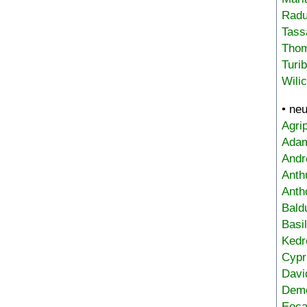
Radu
Tass
Tho
Turi
Wili
• ne
Agri
Adam
Andr
Anth
Anth
Bald
Basi
Kedr
Cypr
Davi
Deme
Eoca