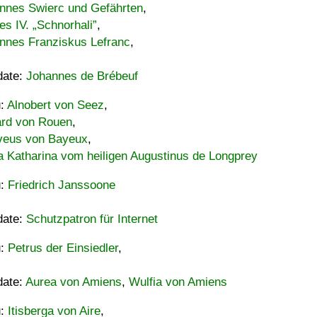
nnes Swierc und Gefährten
,
es IV. „Schnorhali”
,
nnes Franziskus Lefranc
,
date:
Johannes de Brébeuf
u:
Alnobert von Seez
,
ard von Rouen
,
eus von Bayeux
,
a Katharina vom heiligen Augustinus de Longprey
u:
Friedrich Janssoone
date:
Schutzpatron für Internet
u:
Petrus der Einsiedler
,
date:
Aurea von Amiens
,
Wulfia von Amiens
u:
Itisberga von Aire
,