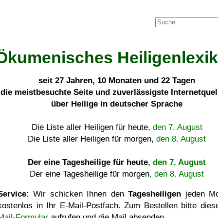
Ökumenisches Heiligenlexi
seit
27 Jahren, 10 Monaten und 22 Tagen
die meistbesuchte Seite und zuverlässigste Internetque
über Heilige in deutscher Sprache
Die Liste aller Heiligen für heute,
den 7. August
Die Liste aller Heiligen für morgen,
den 8. August
Der eine Tagesheilige für heute
, den 7. August
Der eine Tagesheilige für morgen
, den 8. August
Service:
Wir schicken Ihnen den
Tagesheiligen
jeden Mo
kostenlos in Ihr E-Mail-Postfach. Zum Bestellen bitte die
Mail-Formular
aufrufen und die Mail absenden.