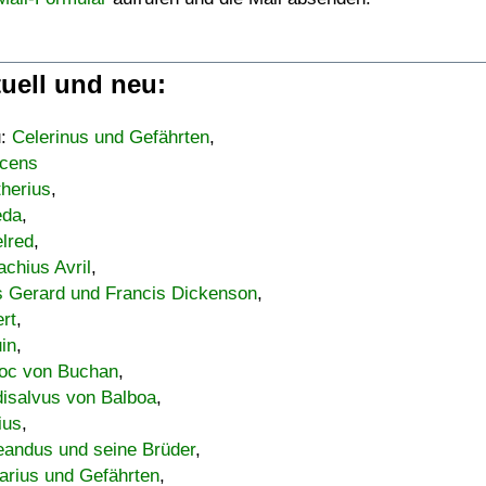
uell und neu:
u:
Celerinus und Gefährten
,
cens
therius
,
eda
,
lred
,
achius Avril
,
s Gerard und Francis Dickenson
,
ert
,
uin
,
oc von Buchan
,
isalvus von Balboa
,
ius
,
eandus und seine Brüder
,
arius und Gefährten
,