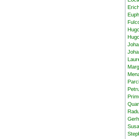
Eric
Euph
Fulc
Hug
Hugo
Joha
Joha
Laur
Marg
Mena
Parc
Petr
Prim
Quar
Radu
Gerh
Sus
Step