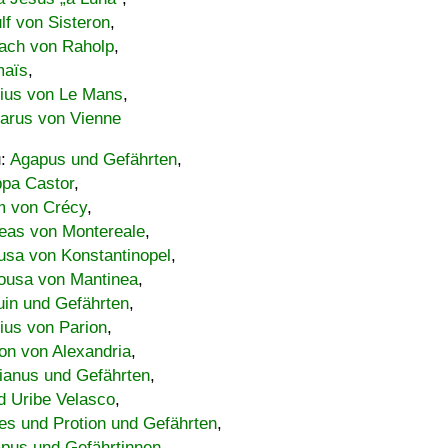
lf von Sisteron
,
ach von Raholp
,
maïs
,
bius von Le Mans
,
carus von Vienne
u:
Agapus und Gefährten
,
ppa Castor
,
 von Crécy
,
eas von Montereale
,
usa von Konstantinopel
,
ousa von Mantinea
,
uin und Gefährten
,
lius von Parion
,
on von Alexandria
,
ianus und Gefährten
,
d Uribe Velasco
,
s und Protion und Gefährten
,
pus und Gefährtinnen
,