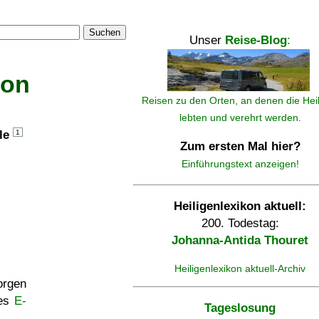
Suchen
Unser
Reise-Blog
:
kon
Reisen zu den Orten, an denen die Hei
lebten und verehrt werden.
lle
1
Zum ersten Mal hier?
Einführungstext anzeigen!
Heiligenlexikon aktuell:
200. Todestag:
Johanna-Antida Thouret
Heiligenlexikon aktuell-Archiv
rgen
ses
E-
Tageslosung