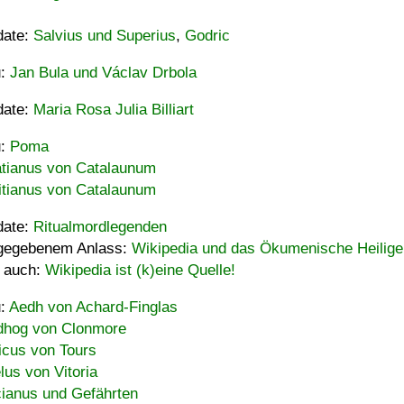
date:
Salvius und Superius
,
Godric
u:
Jan Bula und Václav Drbola
date:
Maria Rosa Julia Billiart
u:
Poma
tianus von Catalaunum
tianus von Catalaunum
date:
Ritualmordlegenden
gegebenem Anlass:
Wikipedia und das Ökumenische Heilige
 auch:
Wikipedia ist (k)eine Quelle!
u:
Aedh von Achard-Finglas
hog von Clonmore
icus von Tours
lus von Vitoria
ianus und Gefährten