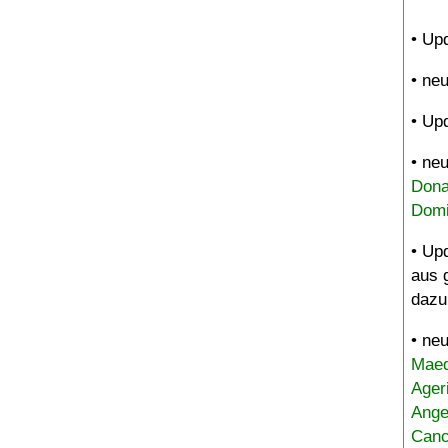
• Up
• ne
• Up
• ne
Dona
Domi
• Up
aus 
dazu
• ne
Maed
Ager
Ange
Canc