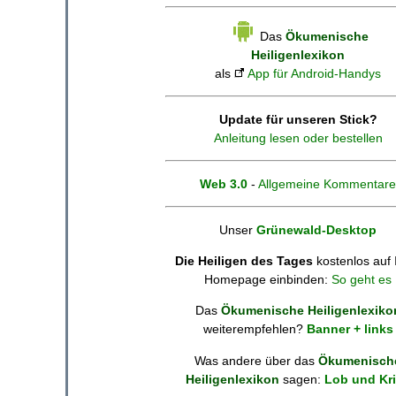
Das
Ökumenische
Heiligenlexikon
als
App für Android-Handys
Update für unseren Stick?
Anleitung lesen oder bestellen
Web 3.0
-
Allgemeine Kommentare
Unser
Grünewald-Desktop
Die Heiligen des Tages
kostenlos auf 
Homepage einbinden:
So geht es
Das
Ökumenische Heiligenlexiko
weiterempfehlen?
Banner + links
Was andere über das
Ökumenisch
Heiligenlexikon
sagen:
Lob und Kri