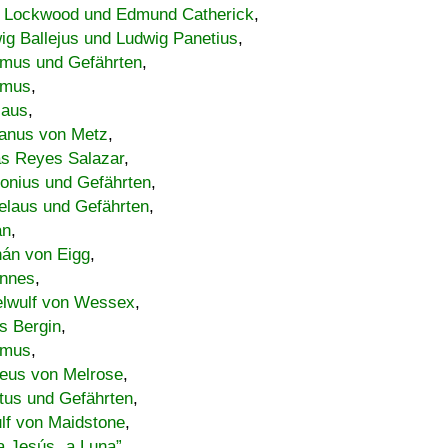
 Lockwood und Edmund Catherick
,
ig Ballejus und Ludwig Panetius
,
mus und Gefährten
,
imus
,
laus
,
nus von Metz
,
s Reyes Salazar
,
lonius und Gefährten
,
elaus und Gefährten
,
an
,
án von Eigg
,
nnes
,
lwulf von Wessex
,
s Bergin
,
imus
,
eus von Melrose
,
tus und Gefährten
,
lf von Maidstone
,
a Jesús „a Luna”
,