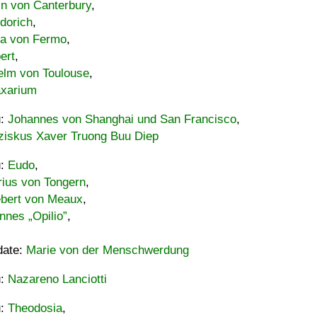
in von Canterbury
,
dorich
,
ia von Fermo
,
ert
,
elm von Toulouse
,
xarium
u:
Johannes von Shanghai und San Francisco
,
ziskus Xaver Truong Buu Diep
u:
Eudo
,
rius von Tongern
,
ebert von Meaux
,
nnes „Opilio”
,
date:
Marie von der Menschwerdung
u:
Nazareno Lanciotti
u:
Theodosia
,