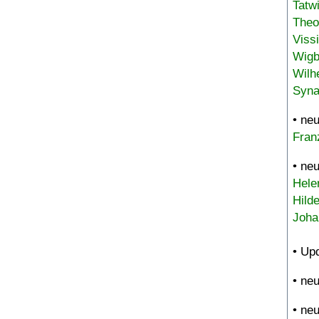
Tatw
Theo
Viss
Wigb
Wilh
Syna
• ne
Fran
• ne
Hele
Hild
Joha
• Up
• ne
• ne