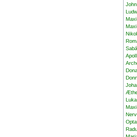
John
Ludw
Maxi
Max
Niko
Roma
Sabá
Apol
Arch
Don
Donn
Joha
Æthe
Luka
Max
Nerv
Opta
Radu
Mari