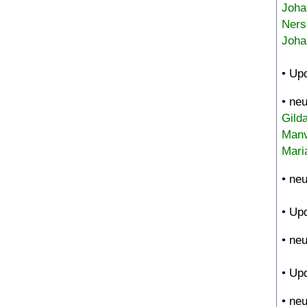
Joha
Ners
Joha
• Up
• ne
Gild
Manv
Mari
• ne
• Up
• ne
• Up
• ne