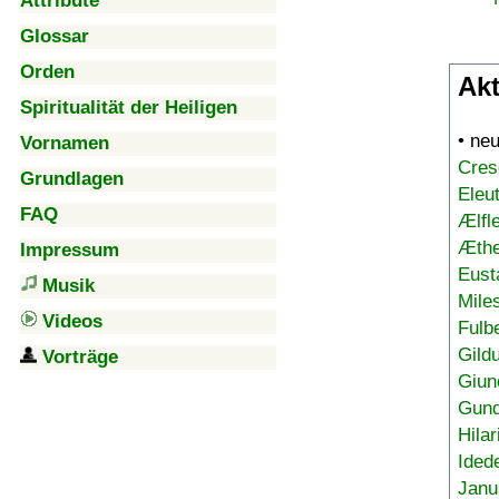
Attribute
Glossar
Orden
Akt
Spiritualität der Heiligen
• ne
Vornamen
Cres
Grundlagen
Eleu
FAQ
Ælfl
Æthe
Impressum
Eust
Musik
Mile
Videos
Fulb
Gild
Vorträge
Giun
Gund
Hilar
Ided
Janu