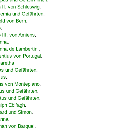
h II. von Schleswig
,
emia und Gefährten
,
old von Bern
,
o
,
 III. von Amiens
,
nna
,
nna de Lambertini
,
entius von Portugal
,
aretha
s und Gefährten
,
ius
,
us von Montepiano
,
us und Gefährten
,
tus und Gefährten
,
lph Ebifagh
,
ard und Simon
,
anna
,
han von Barquel
,