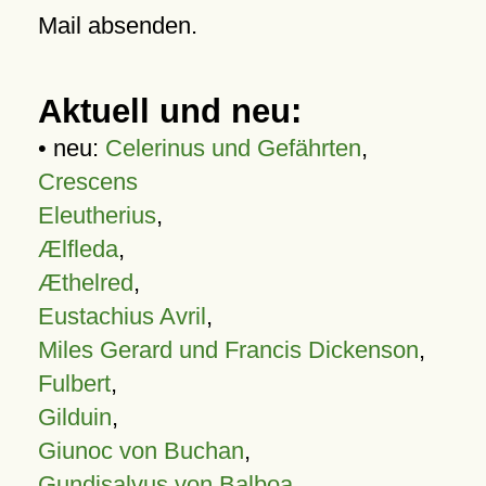
Mail absenden.
Aktuell und neu:
• neu:
Celerinus und Gefährten
,
Crescens
Eleutherius
,
Ælfleda
,
Æthelred
,
Eustachius Avril
,
Miles Gerard und Francis Dickenson
,
Fulbert
,
Gilduin
,
Giunoc von Buchan
,
Gundisalvus von Balboa
,