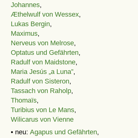
Johannes
,
Æthelwulf von Wessex
,
Lukas Bergin
,
Maximus
,
Nerveus von Melrose
,
Optatus und Gefährten
,
Radulf von Maidstone
,
Maria Jesús „a Luna”
,
Radulf von Sisteron
,
Tassach von Raholp
,
Thomaïs
,
Turibius von Le Mans
,
Wilicarus von Vienne
• neu:
Agapus und Gefährten
,