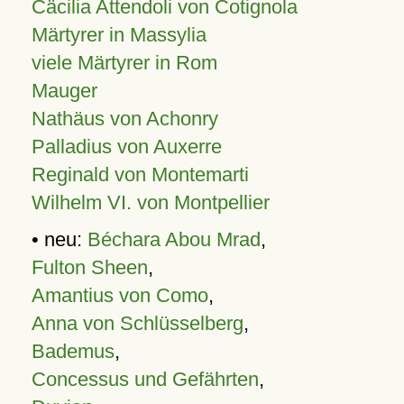
Cäcilia Attendoli von Cotignola
Märtyrer in Massylia
viele Märtyrer in Rom
Mauger
Nathäus von Achonry
Palladius von Auxerre
Reginald von Montemarti
Wilhelm VI. von Montpellier
• neu:
Béchara Abou Mrad
,
Fulton Sheen
,
Amantius von Como
,
Anna von Schlüsselberg
,
Bademus
,
Concessus und Gefährten
,