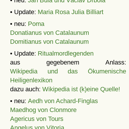
• neu:
Jan Bula und Václav Drbola
• Update:
Maria Rosa Julia Billiart
• neu:
Poma
Donatianus von Catalaunum
Domitianus von Catalaunum
• Update:
Ritualmordlegenden
aus gegebenem Anlass:
Wikipedia und das Ökumenische
Heiligenlexikon
dazu auch:
Wikipedia ist (k)eine Quelle!
• neu:
Aedh von Achard-Finglas
Maedhog von Clonmore
Agericus von Tours
Angelus von Vitoria