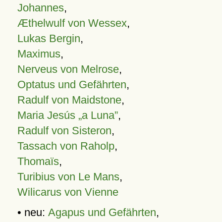
Johannes
,
Æthelwulf von Wessex
,
Lukas Bergin
,
Maximus
,
Nerveus von Melrose
,
Optatus und Gefährten
,
Radulf von Maidstone
,
Maria Jesús „a Luna”
,
Radulf von Sisteron
,
Tassach von Raholp
,
Thomaïs
,
Turibius von Le Mans
,
Wilicarus von Vienne
• neu:
Agapus und Gefährten
,