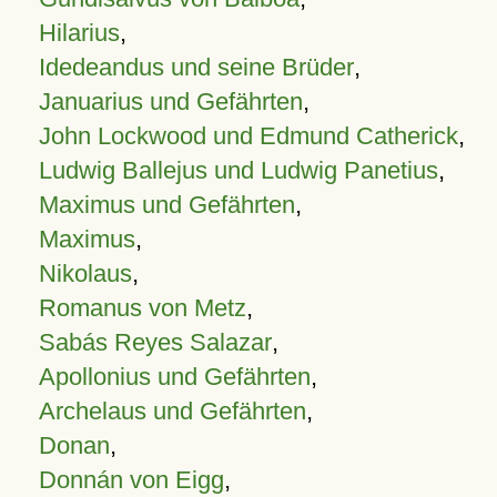
Hilarius
,
Idedeandus und seine Brüder
,
Januarius und Gefährten
,
John Lockwood und Edmund Catherick
,
Ludwig Ballejus und Ludwig Panetius
,
Maximus und Gefährten
,
Maximus
,
Nikolaus
,
Romanus von Metz
,
Sabás Reyes Salazar
,
Apollonius und Gefährten
,
Archelaus und Gefährten
,
Donan
,
Donnán von Eigg
,