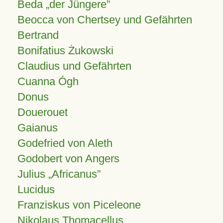
Beda „der Jüngere”
Beocca von Chertsey und Gefährten
Bertrand
Bonifatius Żukowski
Claudius und Gefährten
Cuanna Ógh
Donus
Douerouet
Gaianus
Godefried von Aleth
Godobert von Angers
Julius
Africanus
Lucidus
Franziskus von Piceleone
Nikolaus Thomacellus