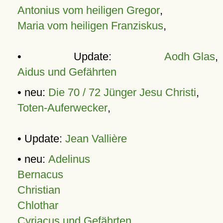
Antonius vom heiligen Gregor
,
Maria vom heiligen Franziskus
,
• Update:
Aodh Glas
,
Aidus und Gefährten
• neu:
Die 70 / 72 Jünger Jesu Christi
,
Toten-Auferwecker
,
• Update:
Jean Vallière
• neu:
Adelinus
Bernacus
Christian
Chlothar
Cyriacus und Gefährten