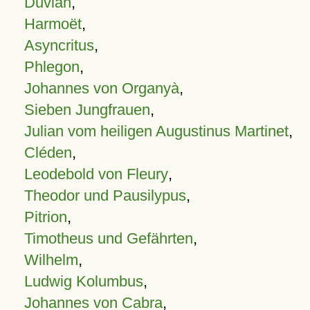
Duvian
,
Harmoët
,
Asyncritus
,
Phlegon
,
Johannes von Organyà
,
Sieben Jungfrauen
,
Julian vom heiligen Augustinus Martinet
,
Cléden
,
Leodebold von Fleury
,
Theodor und Pausilypus
,
Pitrion
,
Timotheus und Gefährten
,
Wilhelm
,
Ludwig Kolumbus
,
Johannes von Cabra
,