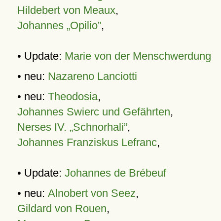
Hildebert von Meaux
,
Johannes „Opilio”
,
• Update:
Marie von der Menschwerdung
• neu:
Nazareno Lanciotti
• neu:
Theodosia
,
Johannes Swierc und Gefährten
,
Nerses IV. „Schnorhali”
,
Johannes Franziskus Lefranc
,
• Update:
Johannes de Brébeuf
• neu:
Alnobert von Seez
,
Gildard von Rouen
,