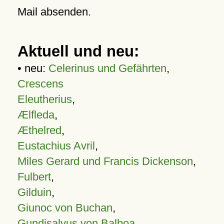
Mail absenden.
Aktuell und neu:
• neu:
Celerinus und Gefährten
,
Crescens
Eleutherius
,
Ælfleda
,
Æthelred
,
Eustachius Avril
,
Miles Gerard und Francis Dickenson
,
Fulbert
,
Gilduin
,
Giunoc von Buchan
,
Gundisalvus von Balboa
,