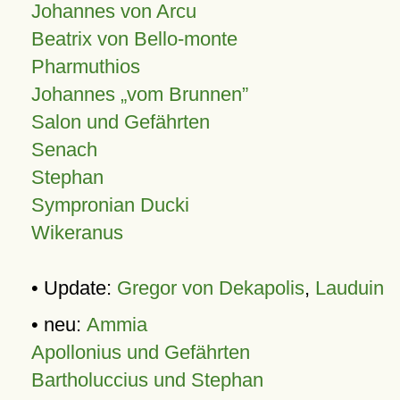
Johannes von Arcu
Beatrix von Bello-monte
Pharmuthios
Johannes
vom Brunnen
Salon und Gefährten
Senach
Stephan
Sympronian Ducki
Wikeranus
• Update:
Gregor von Dekapolis
,
Lauduin
• neu:
Ammia
Apollonius und Gefährten
Bartholuccius und Stephan