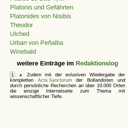
Platonis und Gefährten
Platonides von Nisibis
Theodor
Ulched
Urban von Peñalba
Winebald
weitere Einträge im
Redaktionslog
1
▲
Zudem mit der exlusiven Wiedergabe der
kompletten
Acta Sanctorum
der Bollandisten und
durch persönliche Recherchen an über 10.000 Orten
die einzige Internetseite zum Thema mit
wissenschaftlicher Tiefe.