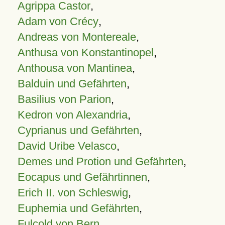
Agrippa Castor
,
Adam von Crécy
,
Andreas von Montereale
,
Anthusa von Konstantinopel
,
Anthousa von Mantinea
,
Balduin und Gefährten
,
Basilius von Parion
,
Kedron von Alexandria
,
Cyprianus und Gefährten
,
David Uribe Velasco
,
Demes und Protion und Gefährten
,
Eocapus und Gefährtinnen
,
Erich II. von Schleswig
,
Euphemia und Gefährten
,
Fulcold von Bern
,