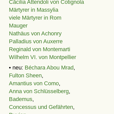
Cäcilia Attendoli von Cotignola
Märtyrer in Massylia
viele Märtyrer in Rom
Mauger
Nathäus von Achonry
Palladius von Auxerre
Reginald von Montemarti
Wilhelm VI. von Montpellier
• neu:
Béchara Abou Mrad
,
Fulton Sheen
,
Amantius von Como
,
Anna von Schlüsselberg
,
Bademus
,
Concessus und Gefährten
,