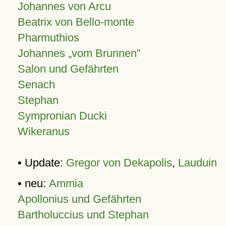
Johannes von Arcu
Beatrix von Bello-monte
Pharmuthios
Johannes
vom Brunnen
Salon und Gefährten
Senach
Stephan
Sympronian Ducki
Wikeranus
• Update:
Gregor von Dekapolis
,
Lauduin
• neu:
Ammia
Apollonius und Gefährten
Bartholuccius und Stephan