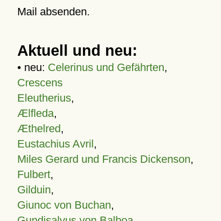
Mail absenden.
Aktuell und neu:
• neu:
Celerinus und Gefährten
,
Crescens
Eleutherius
,
Ælfleda
,
Æthelred
,
Eustachius Avril
,
Miles Gerard und Francis Dickenson
,
Fulbert
,
Gilduin
,
Giunoc von Buchan
,
Gundisalvus von Balboa
,