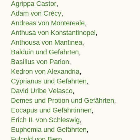
Agrippa Castor
,
Adam von Crécy
,
Andreas von Montereale
,
Anthusa von Konstantinopel
,
Anthousa von Mantinea
,
Balduin und Gefährten
,
Basilius von Parion
,
Kedron von Alexandria
,
Cyprianus und Gefährten
,
David Uribe Velasco
,
Demes und Protion und Gefährten
,
Eocapus und Gefährtinnen
,
Erich II. von Schleswig
,
Euphemia und Gefährten
,
Fulcold von Bern
,