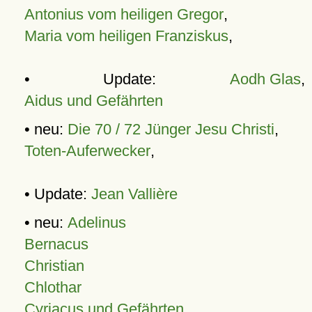
Antonius vom heiligen Gregor
,
Maria vom heiligen Franziskus
,
• Update:
Aodh Glas
,
Aidus und Gefährten
• neu:
Die 70 / 72 Jünger Jesu Christi
,
Toten-Auferwecker
,
• Update:
Jean Vallière
• neu:
Adelinus
Bernacus
Christian
Chlothar
Cyriacus und Gefährten