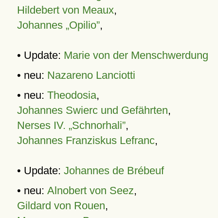
Hildebert von Meaux
,
Johannes „Opilio”
,
• Update:
Marie von der Menschwerdung
• neu:
Nazareno Lanciotti
• neu:
Theodosia
,
Johannes Swierc und Gefährten
,
Nerses IV. „Schnorhali”
,
Johannes Franziskus Lefranc
,
• Update:
Johannes de Brébeuf
• neu:
Alnobert von Seez
,
Gildard von Rouen
,