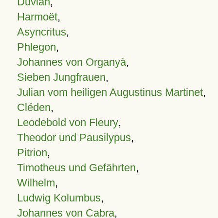
Duvian
,
Harmoët
,
Asyncritus
,
Phlegon
,
Johannes von Organyà
,
Sieben Jungfrauen
,
Julian vom heiligen Augustinus Martinet
,
Cléden
,
Leodebold von Fleury
,
Theodor und Pausilypus
,
Pitrion
,
Timotheus und Gefährten
,
Wilhelm
,
Ludwig Kolumbus
,
Johannes von Cabra
,