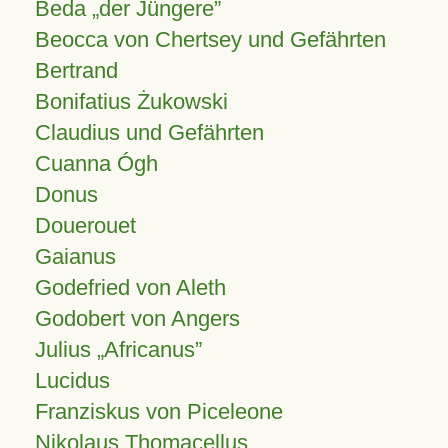
Beda „der Jüngere”
Beocca von Chertsey und Gefährten
Bertrand
Bonifatius Żukowski
Claudius und Gefährten
Cuanna Ógh
Donus
Douerouet
Gaianus
Godefried von Aleth
Godobert von Angers
Julius
Africanus
Lucidus
Franziskus von Piceleone
Nikolaus Thomacellus