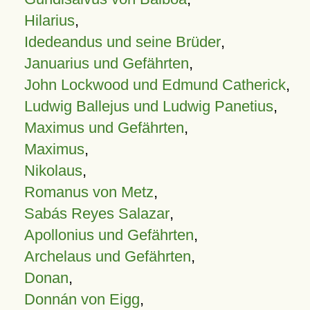
Hilarius
,
Idedeandus und seine Brüder
,
Januarius und Gefährten
,
John Lockwood und Edmund Catherick
,
Ludwig Ballejus und Ludwig Panetius
,
Maximus und Gefährten
,
Maximus
,
Nikolaus
,
Romanus von Metz
,
Sabás Reyes Salazar
,
Apollonius und Gefährten
,
Archelaus und Gefährten
,
Donan
,
Donnán von Eigg
,