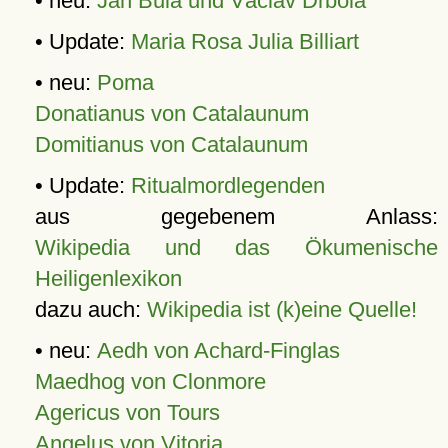
• neu:
Jan Bula und Václav Drbola
• Update:
Maria Rosa Julia Billiart
• neu:
Poma
Donatianus von Catalaunum
Domitianus von Catalaunum
• Update:
Ritualmordlegenden
aus gegebenem Anlass:
Wikipedia und das Ökumenische
Heiligenlexikon
dazu auch:
Wikipedia ist (k)eine Quelle!
• neu:
Aedh von Achard-Finglas
Maedhog von Clonmore
Agericus von Tours
Angelus von Vitoria