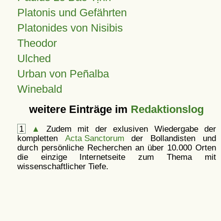
Platonis und Gefährten
Platonides von Nisibis
Theodor
Ulched
Urban von Peñalba
Winebald
weitere Einträge im
Redaktionslog
1
▲
Zudem mit der exlusiven Wiedergabe der
kompletten
Acta Sanctorum
der Bollandisten und
durch persönliche Recherchen an über 10.000 Orten
die einzige Internetseite zum Thema mit
wissenschaftlicher Tiefe.