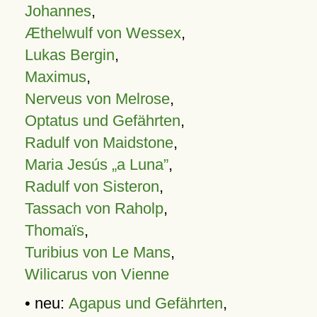
Johannes
,
Æthelwulf von Wessex
,
Lukas Bergin
,
Maximus
,
Nerveus von Melrose
,
Optatus und Gefährten
,
Radulf von Maidstone
,
Maria Jesús „a Luna”
,
Radulf von Sisteron
,
Tassach von Raholp
,
Thomaïs
,
Turibius von Le Mans
,
Wilicarus von Vienne
• neu:
Agapus und Gefährten
,