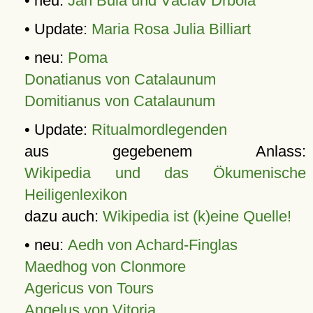
• neu:
Jan Bula und Václav Drbola
• Update:
Maria Rosa Julia Billiart
• neu:
Poma
Donatianus von Catalaunum
Domitianus von Catalaunum
• Update:
Ritualmordlegenden
aus gegebenem Anlass:
Wikipedia und das Ökumenische
Heiligenlexikon
dazu auch:
Wikipedia ist (k)eine Quelle!
• neu:
Aedh von Achard-Finglas
Maedhog von Clonmore
Agericus von Tours
Angelus von Vitoria