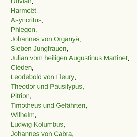
Duvian
,
Harmoët
,
Asyncritus
,
Phlegon
,
Johannes von Organyà
,
Sieben Jungfrauen
,
Julian vom heiligen Augustinus Martinet
,
Cléden
,
Leodebold von Fleury
,
Theodor und Pausilypus
,
Pitrion
,
Timotheus und Gefährten
,
Wilhelm
,
Ludwig Kolumbus
,
Johannes von Cabra
,