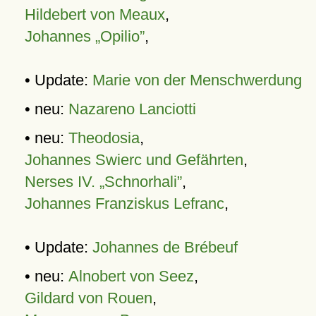
Hildebert von Meaux
,
Johannes „Opilio”
,
• Update:
Marie von der Menschwerdung
• neu:
Nazareno Lanciotti
• neu:
Theodosia
,
Johannes Swierc und Gefährten
,
Nerses IV. „Schnorhali”
,
Johannes Franziskus Lefranc
,
• Update:
Johannes de Brébeuf
• neu:
Alnobert von Seez
,
Gildard von Rouen
,