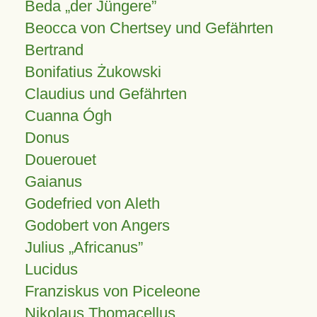
Beda „der Jüngere”
Beocca von Chertsey und Gefährten
Bertrand
Bonifatius Żukowski
Claudius und Gefährten
Cuanna Ógh
Donus
Douerouet
Gaianus
Godefried von Aleth
Godobert von Angers
Julius
Africanus
Lucidus
Franziskus von Piceleone
Nikolaus Thomacellus