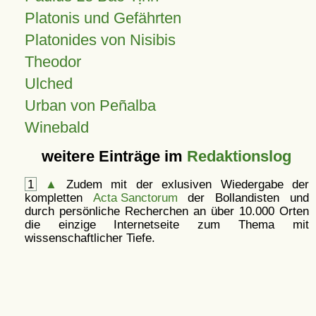
Platonis und Gefährten
Platonides von Nisibis
Theodor
Ulched
Urban von Peñalba
Winebald
weitere Einträge im
Redaktionslog
1
▲
Zudem mit der exlusiven Wiedergabe der
kompletten
Acta Sanctorum
der Bollandisten und
durch persönliche Recherchen an über 10.000 Orten
die einzige Internetseite zum Thema mit
wissenschaftlicher Tiefe.