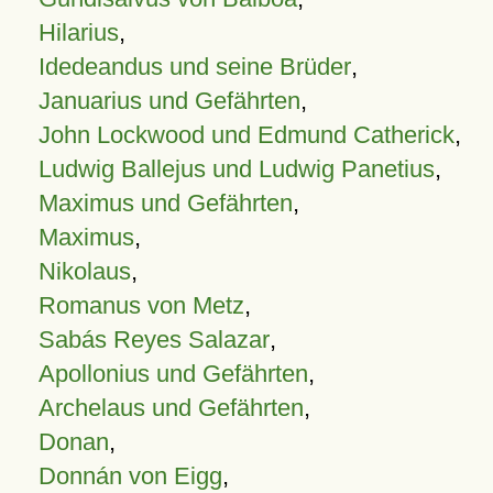
Hilarius
,
Idedeandus und seine Brüder
,
Januarius und Gefährten
,
John Lockwood und Edmund Catherick
,
Ludwig Ballejus und Ludwig Panetius
,
Maximus und Gefährten
,
Maximus
,
Nikolaus
,
Romanus von Metz
,
Sabás Reyes Salazar
,
Apollonius und Gefährten
,
Archelaus und Gefährten
,
Donan
,
Donnán von Eigg
,