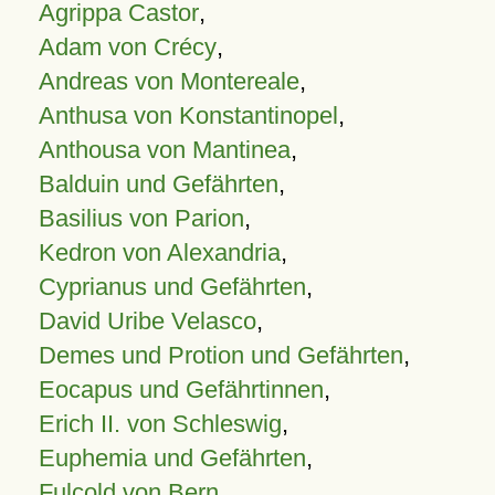
Agrippa Castor
,
Adam von Crécy
,
Andreas von Montereale
,
Anthusa von Konstantinopel
,
Anthousa von Mantinea
,
Balduin und Gefährten
,
Basilius von Parion
,
Kedron von Alexandria
,
Cyprianus und Gefährten
,
David Uribe Velasco
,
Demes und Protion und Gefährten
,
Eocapus und Gefährtinnen
,
Erich II. von Schleswig
,
Euphemia und Gefährten
,
Fulcold von Bern
,