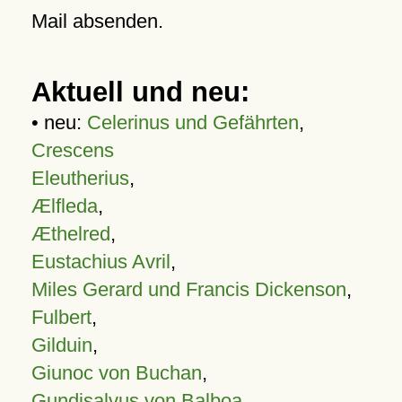
Mail absenden.
Aktuell und neu:
• neu:
Celerinus und Gefährten
,
Crescens
Eleutherius
,
Ælfleda
,
Æthelred
,
Eustachius Avril
,
Miles Gerard und Francis Dickenson
,
Fulbert
,
Gilduin
,
Giunoc von Buchan
,
Gundisalvus von Balboa
,