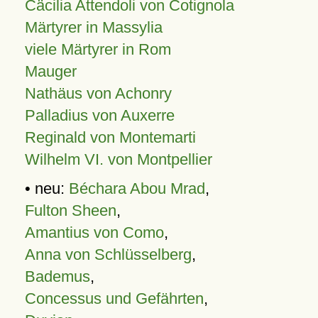
Cäcilia Attendoli von Cotignola
Märtyrer in Massylia
viele Märtyrer in Rom
Mauger
Nathäus von Achonry
Palladius von Auxerre
Reginald von Montemarti
Wilhelm VI. von Montpellier
• neu:
Béchara Abou Mrad
,
Fulton Sheen
,
Amantius von Como
,
Anna von Schlüsselberg
,
Bademus
,
Concessus und Gefährten
,