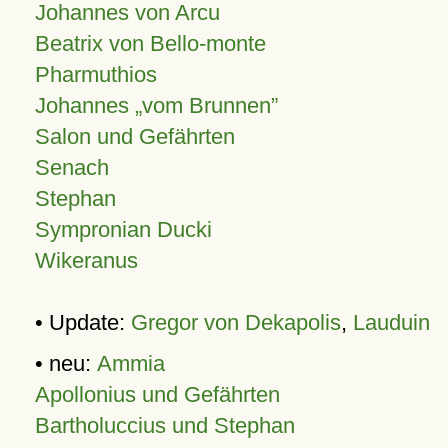
Johannes von Arcu
Beatrix von Bello-monte
Pharmuthios
Johannes
vom Brunnen
Salon und Gefährten
Senach
Stephan
Sympronian Ducki
Wikeranus
• Update:
Gregor von Dekapolis
,
Lauduin
• neu:
Ammia
Apollonius und Gefährten
Bartholuccius und Stephan