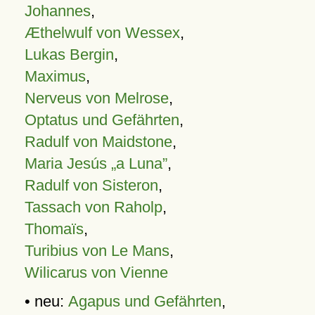
Johannes
,
Æthelwulf von Wessex
,
Lukas Bergin
,
Maximus
,
Nerveus von Melrose
,
Optatus und Gefährten
,
Radulf von Maidstone
,
Maria Jesús „a Luna”
,
Radulf von Sisteron
,
Tassach von Raholp
,
Thomaïs
,
Turibius von Le Mans
,
Wilicarus von Vienne
• neu:
Agapus und Gefährten
,