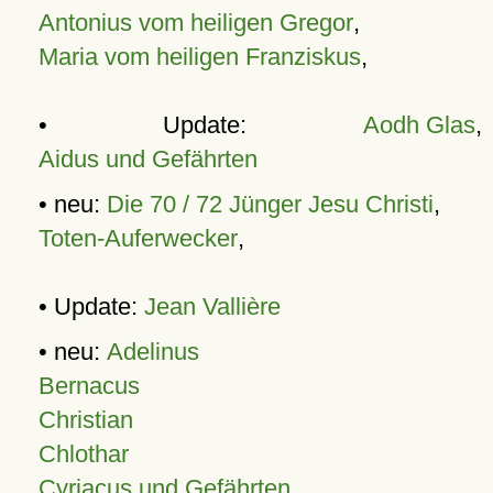
Antonius vom heiligen Gregor
,
Maria vom heiligen Franziskus
,
• Update:
Aodh Glas
,
Aidus und Gefährten
• neu:
Die 70 / 72 Jünger Jesu Christi
,
Toten-Auferwecker
,
• Update:
Jean Vallière
• neu:
Adelinus
Bernacus
Christian
Chlothar
Cyriacus und Gefährten