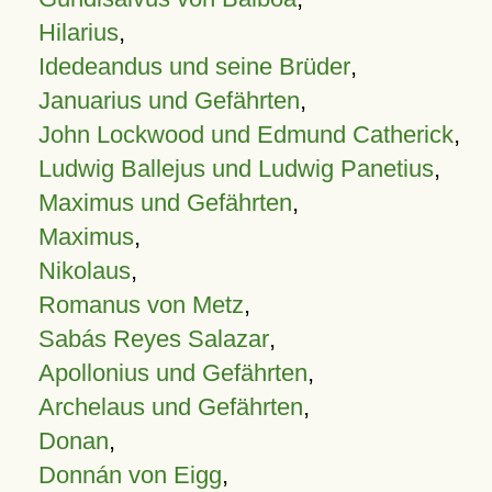
Hilarius
,
Idedeandus und seine Brüder
,
Januarius und Gefährten
,
John Lockwood und Edmund Catherick
,
Ludwig Ballejus und Ludwig Panetius
,
Maximus und Gefährten
,
Maximus
,
Nikolaus
,
Romanus von Metz
,
Sabás Reyes Salazar
,
Apollonius und Gefährten
,
Archelaus und Gefährten
,
Donan
,
Donnán von Eigg
,