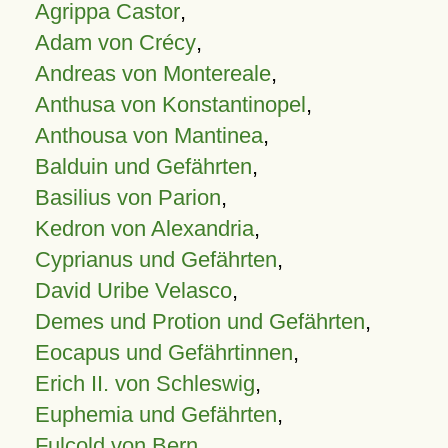
Agrippa Castor
,
Adam von Crécy
,
Andreas von Montereale
,
Anthusa von Konstantinopel
,
Anthousa von Mantinea
,
Balduin und Gefährten
,
Basilius von Parion
,
Kedron von Alexandria
,
Cyprianus und Gefährten
,
David Uribe Velasco
,
Demes und Protion und Gefährten
,
Eocapus und Gefährtinnen
,
Erich II. von Schleswig
,
Euphemia und Gefährten
,
Fulcold von Bern
,