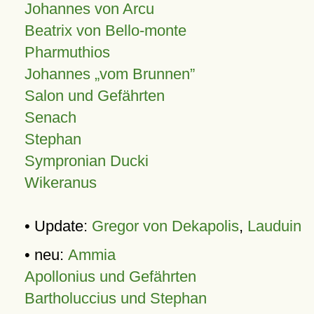
Johannes von Arcu
Beatrix von Bello-monte
Pharmuthios
Johannes
vom Brunnen
Salon und Gefährten
Senach
Stephan
Sympronian Ducki
Wikeranus
• Update:
Gregor von Dekapolis
,
Lauduin
• neu:
Ammia
Apollonius und Gefährten
Bartholuccius und Stephan