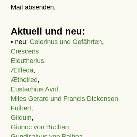
Mail absenden.
Aktuell und neu:
• neu:
Celerinus und Gefährten
,
Crescens
Eleutherius
,
Ælfleda
,
Æthelred
,
Eustachius Avril
,
Miles Gerard und Francis Dickenson
,
Fulbert
,
Gilduin
,
Giunoc von Buchan
,
Gundisalvus von Balboa
,