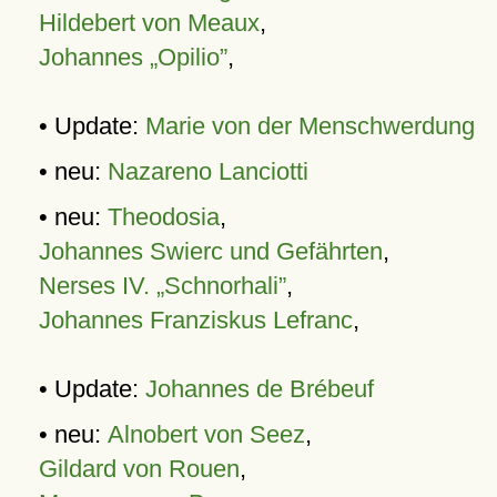
Hildebert von Meaux
,
Johannes „Opilio”
,
• Update:
Marie von der Menschwerdung
• neu:
Nazareno Lanciotti
• neu:
Theodosia
,
Johannes Swierc und Gefährten
,
Nerses IV. „Schnorhali”
,
Johannes Franziskus Lefranc
,
• Update:
Johannes de Brébeuf
• neu:
Alnobert von Seez
,
Gildard von Rouen
,