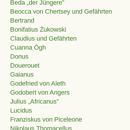
Beda „der Jüngere”
Beocca von Chertsey und Gefährten
Bertrand
Bonifatius Żukowski
Claudius und Gefährten
Cuanna Ógh
Donus
Douerouet
Gaianus
Godefried von Aleth
Godobert von Angers
Julius
Africanus
Lucidus
Franziskus von Piceleone
Nikolaus Thomacellus