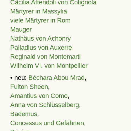
Cäcilia Attendoli von Cotignola
Märtyrer in Massylia
viele Märtyrer in Rom
Mauger
Nathäus von Achonry
Palladius von Auxerre
Reginald von Montemarti
Wilhelm VI. von Montpellier
• neu:
Béchara Abou Mrad
,
Fulton Sheen
,
Amantius von Como
,
Anna von Schlüsselberg
,
Bademus
,
Concessus und Gefährten
,