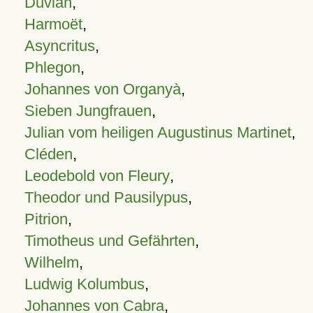
Duvian
,
Harmoët
,
Asyncritus
,
Phlegon
,
Johannes von Organyà
,
Sieben Jungfrauen
,
Julian vom heiligen Augustinus Martinet
,
Cléden
,
Leodebold von Fleury
,
Theodor und Pausilypus
,
Pitrion
,
Timotheus und Gefährten
,
Wilhelm
,
Ludwig Kolumbus
,
Johannes von Cabra
,