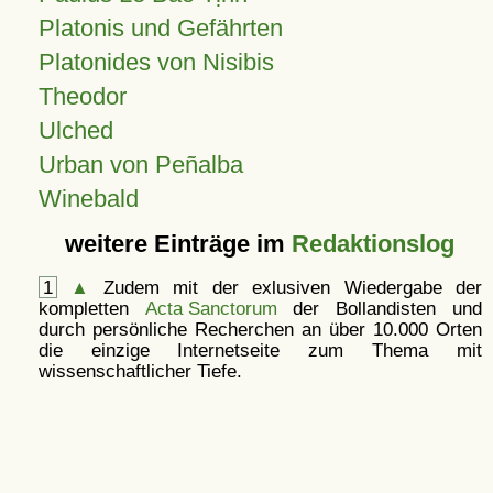
Platonis und Gefährten
Platonides von Nisibis
Theodor
Ulched
Urban von Peñalba
Winebald
weitere Einträge im
Redaktionslog
1
▲
Zudem mit der exlusiven Wiedergabe der
kompletten
Acta Sanctorum
der Bollandisten und
durch persönliche Recherchen an über 10.000 Orten
die einzige Internetseite zum Thema mit
wissenschaftlicher Tiefe.