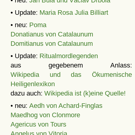
• neu:
Jan Bula und Václav Drbola
• Update:
Maria Rosa Julia Billiart
• neu:
Poma
Donatianus von Catalaunum
Domitianus von Catalaunum
• Update:
Ritualmordlegenden
aus gegebenem Anlass:
Wikipedia und das Ökumenische
Heiligenlexikon
dazu auch:
Wikipedia ist (k)eine Quelle!
• neu:
Aedh von Achard-Finglas
Maedhog von Clonmore
Agericus von Tours
Angelus von Vitoria