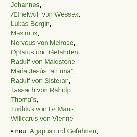
Johannes
,
Æthelwulf von Wessex
,
Lukas Bergin
,
Maximus
,
Nerveus von Melrose
,
Optatus und Gefährten
,
Radulf von Maidstone
,
Maria Jesús „a Luna”
,
Radulf von Sisteron
,
Tassach von Raholp
,
Thomaïs
,
Turibius von Le Mans
,
Wilicarus von Vienne
• neu:
Agapus und Gefährten
,