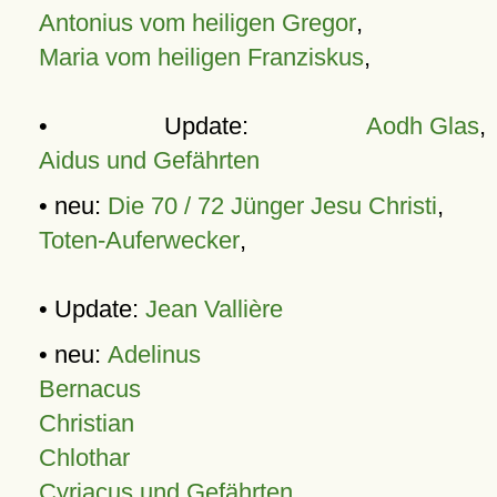
Antonius vom heiligen Gregor
,
Maria vom heiligen Franziskus
,
• Update:
Aodh Glas
,
Aidus und Gefährten
• neu:
Die 70 / 72 Jünger Jesu Christi
,
Toten-Auferwecker
,
• Update:
Jean Vallière
• neu:
Adelinus
Bernacus
Christian
Chlothar
Cyriacus und Gefährten