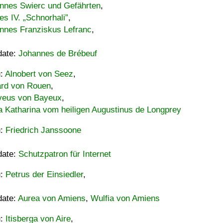
nnes Swierc und Gefährten
,
es IV. „Schnorhali”
,
nnes Franziskus Lefranc
,
date:
Johannes de Brébeuf
u:
Alnobert von Seez
,
ard von Rouen
,
eus von Bayeux
,
a Katharina vom heiligen Augustinus de Longprey
u:
Friedrich Janssoone
date:
Schutzpatron für Internet
u:
Petrus der Einsiedler
,
date:
Aurea von Amiens
,
Wulfia von Amiens
u:
Itisberga von Aire
,