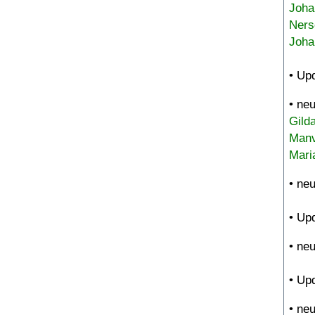
Joha
Ners
Joha
• Up
• ne
Gild
Manv
Mari
• ne
• Up
• ne
• Up
• ne