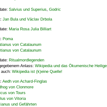
date:
Salvius und Superius
,
Godric
u:
Jan Bula und Václav Drbola
date:
Maria Rosa Julia Billiart
u:
Poma
tianus von Catalaunum
tianus von Catalaunum
date:
Ritualmordlegenden
gegebenem Anlass:
Wikipedia und das Ökumenische Heilige
 auch:
Wikipedia ist (k)eine Quelle!
u:
Aedh von Achard-Finglas
hog von Clonmore
icus von Tours
lus von Vitoria
ianus und Gefährten