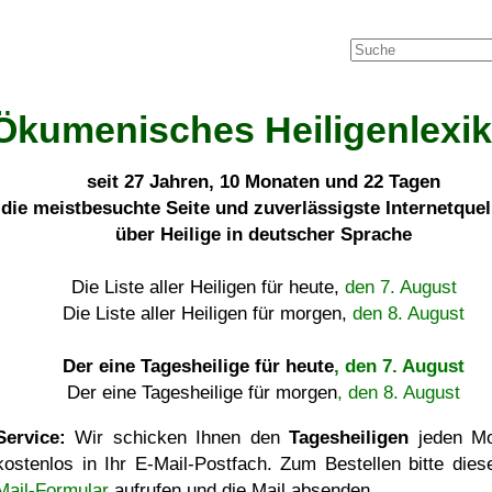
Ökumenisches Heiligenlexi
seit
27 Jahren, 10 Monaten und 22 Tagen
die meistbesuchte Seite und zuverlässigste Internetque
über Heilige in deutscher Sprache
Die Liste aller Heiligen für heute,
den 7. August
Die Liste aller Heiligen für morgen,
den 8. August
Der eine Tagesheilige für heute
, den 7. August
Der eine Tagesheilige für morgen
, den 8. August
Service:
Wir schicken Ihnen den
Tagesheiligen
jeden Mo
kostenlos in Ihr E-Mail-Postfach. Zum Bestellen bitte die
Mail-Formular
aufrufen und die Mail absenden.