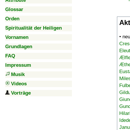
Attribute
Glossar
Orden
Akt
Spiritualität der Heiligen
• ne
Vornamen
Cres
Grundlagen
Eleu
FAQ
Ælfl
Æthe
Impressum
Eust
Musik
Mile
Videos
Fulb
Gild
Vorträge
Giun
Gund
Hilar
Ided
Janu