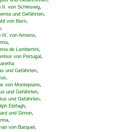
h II. von Schleswig
,
emia und Gefährten
,
old von Bern
,
o
,
 III. von Amiens
,
nna
,
nna de Lambertini
,
entius von Portugal
,
aretha
s und Gefährten
,
ius
,
us von Montepiano
,
us und Gefährten
,
tus und Gefährten
,
lph Ebifagh
,
ard und Simon
,
anna
,
han von Barquel
,