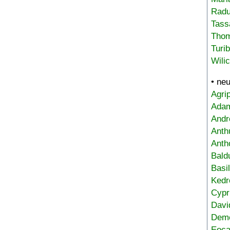
Radu
Tass
Tho
Turi
Wili
• ne
Agri
Adam
Andr
Anth
Anth
Bald
Basi
Kedr
Cypr
Davi
Deme
Eoca