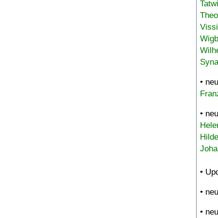
Tatw
Theo
Viss
Wigb
Wilh
Syna
• ne
Fran
• ne
Hele
Hild
Joha
• Up
• ne
• ne