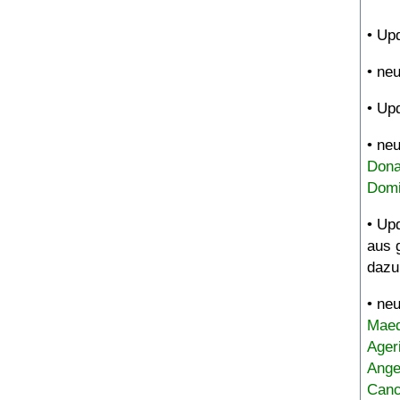
• Up
• ne
• Up
• ne
Dona
Domi
• Up
aus 
dazu
• ne
Maed
Ager
Ange
Canc