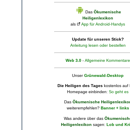
Das
Ökumenische
Heiligenlexikon
als
App für Android-Handys
Update für unseren Stick?
Anleitung lesen oder bestellen
Web 3.0
-
Allgemeine Kommentare
Unser
Grünewald-Desktop
Die Heiligen des Tages
kostenlos auf 
Homepage einbinden:
So geht es
Das
Ökumenische Heiligenlexiko
weiterempfehlen?
Banner + links
Was andere über das
Ökumenisch
Heiligenlexikon
sagen:
Lob und Kri