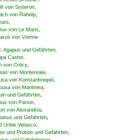
lf von Sisteron
,
ach von Raholp
,
maïs
,
bius von Le Mans
,
carus von Vienne
u:
Agapus und Gefährten
,
ppa Castor
,
 von Crécy
,
eas von Montereale
,
usa von Konstantinopel
,
ousa von Mantinea
,
uin und Gefährten
,
lius von Parion
,
on von Alexandria
,
ianus und Gefährten
,
d Uribe Velasco
,
s und Protion und Gefährten
,
pus und Gefährtinnen
,