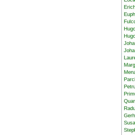
Eric
Euph
Fulc
Hug
Hugo
Joha
Joha
Laur
Marg
Mena
Parc
Petr
Prim
Quar
Radu
Gerh
Sus
Step