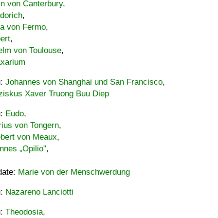
in von Canterbury
,
dorich
,
ia von Fermo
,
ert
,
elm von Toulouse
,
xarium
u:
Johannes von Shanghai und San Francisco
,
ziskus Xaver Truong Buu Diep
u:
Eudo
,
rius von Tongern
,
ebert von Meaux
,
nnes „Opilio”
,
date:
Marie von der Menschwerdung
u:
Nazareno Lanciotti
u:
Theodosia
,