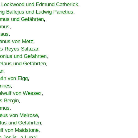
 Lockwood und Edmund Catherick
,
ig Ballejus und Ludwig Panetius
,
mus und Gefährten
,
imus
,
laus
,
nus von Metz
,
s Reyes Salazar
,
lonius und Gefährten
,
elaus und Gefährten
,
an
,
án von Eigg
,
nnes
,
lwulf von Wessex
,
s Bergin
,
imus
,
eus von Melrose
,
tus und Gefährten
,
lf von Maidstone
,
a Jesús „a Luna”
,