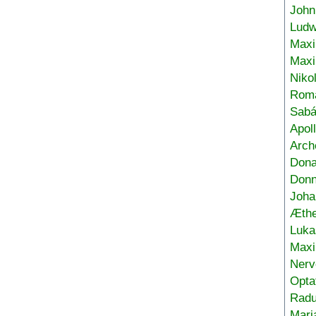
John
Ludw
Maxi
Max
Niko
Roma
Sabá
Apol
Arch
Don
Donn
Joha
Æthe
Luka
Max
Nerv
Opta
Radu
Mari