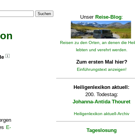
Suchen
Unser
Reise-Blog
:
kon
Reisen zu den Orten, an denen die Hei
lebten und verehrt werden.
lle
1
Zum ersten Mal hier?
Einführungstext anzeigen!
Heiligenlexikon aktuell:
200. Todestag:
Johanna-Antida Thouret
Heiligenlexikon aktuell-Archiv
rgen
ses
E-
Tageslosung