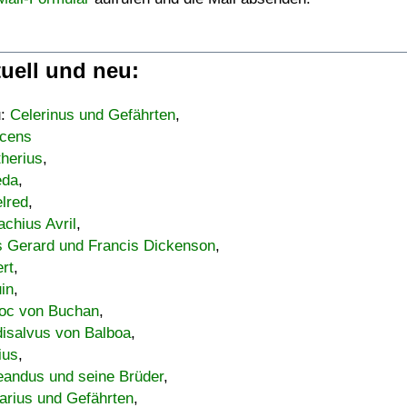
uell und neu:
u:
Celerinus und Gefährten
,
cens
therius
,
eda
,
lred
,
achius Avril
,
s Gerard und Francis Dickenson
,
ert
,
uin
,
oc von Buchan
,
isalvus von Balboa
,
ius
,
eandus und seine Brüder
,
arius und Gefährten
,