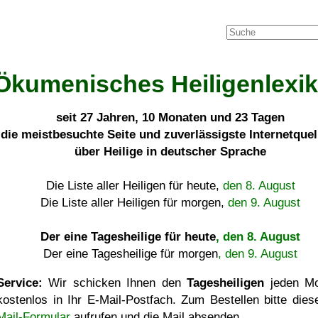
Ökumenisches Heiligenlexi
seit
27 Jahren, 10 Monaten und 23 Tagen
die meistbesuchte Seite und zuverlässigste Internetque
über Heilige in deutscher Sprache
Die Liste aller Heiligen für heute,
den 8. August
Die Liste aller Heiligen für morgen,
den 9. August
Der eine Tagesheilige für heute
, den 8. August
Der eine Tagesheilige für morgen
, den 9. August
Service:
Wir schicken Ihnen den
Tagesheiligen
jeden Mo
kostenlos in Ihr E-Mail-Postfach. Zum Bestellen bitte die
Mail-Formular
aufrufen und die Mail absenden.