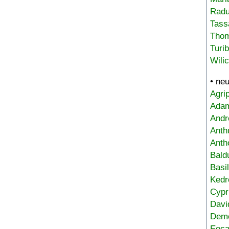
Radu
Tass
Tho
Turi
Wili
• ne
Agri
Adam
Andr
Anth
Anth
Bald
Basi
Kedr
Cypr
Davi
Deme
Eoca