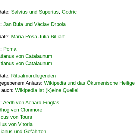
date:
Salvius und Superius
,
Godric
u:
Jan Bula und Václav Drbola
date:
Maria Rosa Julia Billiart
u:
Poma
tianus von Catalaunum
tianus von Catalaunum
date:
Ritualmordlegenden
gegebenem Anlass:
Wikipedia und das Ökumenische Heilige
 auch:
Wikipedia ist (k)eine Quelle!
u:
Aedh von Achard-Finglas
hog von Clonmore
icus von Tours
lus von Vitoria
ianus und Gefährten