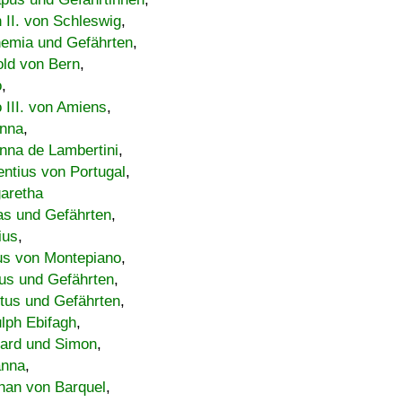
h II. von Schleswig
,
emia und Gefährten
,
old von Bern
,
o
,
 III. von Amiens
,
nna
,
nna de Lambertini
,
entius von Portugal
,
aretha
s und Gefährten
,
ius
,
us von Montepiano
,
us und Gefährten
,
tus und Gefährten
,
lph Ebifagh
,
ard und Simon
,
anna
,
han von Barquel
,