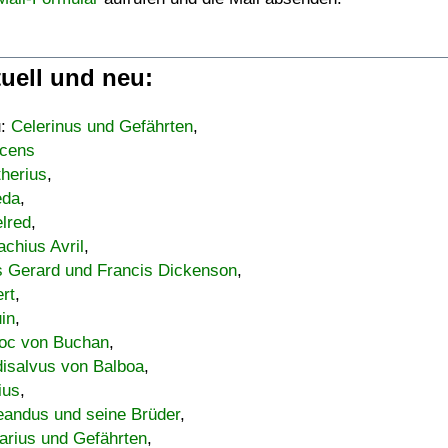
uell und neu:
u:
Celerinus und Gefährten
,
cens
therius
,
eda
,
lred
,
achius Avril
,
s Gerard und Francis Dickenson
,
ert
,
uin
,
oc von Buchan
,
isalvus von Balboa
,
ius
,
eandus und seine Brüder
,
arius und Gefährten
,