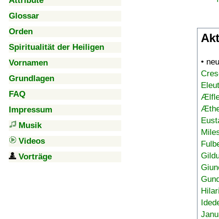
Attribute
Glossar
Orden
Akt
Spiritualität der Heiligen
• ne
Vornamen
Cres
Grundlagen
Eleu
FAQ
Ælfl
Æthe
Impressum
Eust
Musik
Mile
Videos
Fulb
Gild
Vorträge
Giun
Gund
Hilar
Ided
Janu