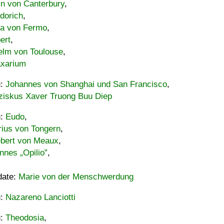
in von Canterbury
,
dorich
,
ia von Fermo
,
ert
,
elm von Toulouse
,
xarium
u:
Johannes von Shanghai und San Francisco
,
ziskus Xaver Truong Buu Diep
u:
Eudo
,
rius von Tongern
,
ebert von Meaux
,
nnes „Opilio”
,
date:
Marie von der Menschwerdung
u:
Nazareno Lanciotti
u:
Theodosia
,