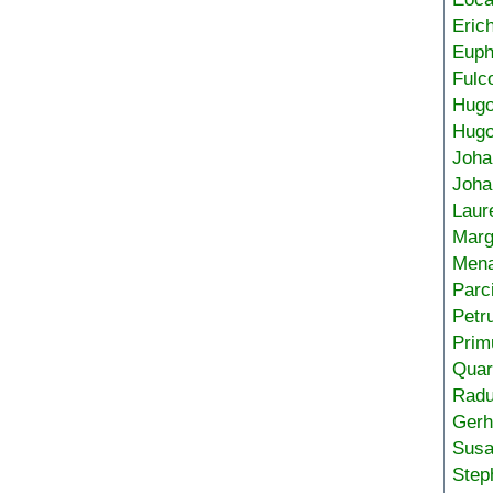
Eric
Euph
Fulc
Hug
Hugo
Joha
Joha
Laur
Marg
Mena
Parc
Petr
Prim
Quar
Radu
Gerh
Sus
Step