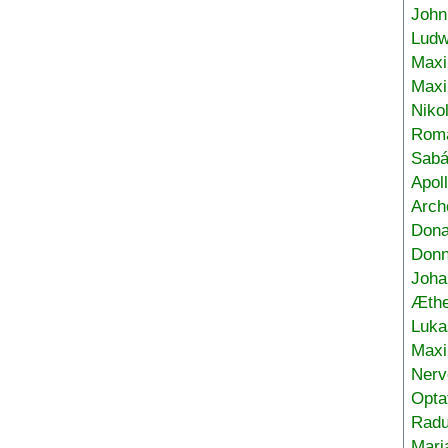
John
Ludw
Maxi
Max
Niko
Roma
Sabá
Apol
Arch
Don
Donn
Joha
Æthe
Luka
Max
Nerv
Opta
Radu
Mari