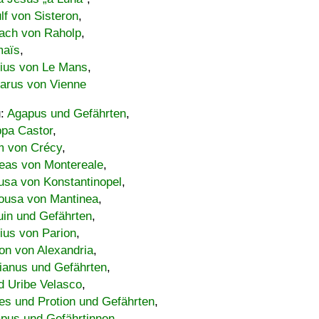
lf von Sisteron
,
ach von Raholp
,
maïs
,
bius von Le Mans
,
carus von Vienne
u:
Agapus und Gefährten
,
ppa Castor
,
 von Crécy
,
eas von Montereale
,
usa von Konstantinopel
,
ousa von Mantinea
,
uin und Gefährten
,
lius von Parion
,
on von Alexandria
,
ianus und Gefährten
,
d Uribe Velasco
,
s und Protion und Gefährten
,
pus und Gefährtinnen
,