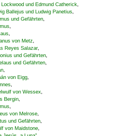
 Lockwood und Edmund Catherick
,
ig Ballejus und Ludwig Panetius
,
mus und Gefährten
,
imus
,
laus
,
nus von Metz
,
s Reyes Salazar
,
lonius und Gefährten
,
elaus und Gefährten
,
an
,
án von Eigg
,
nnes
,
lwulf von Wessex
,
s Bergin
,
imus
,
eus von Melrose
,
tus und Gefährten
,
lf von Maidstone
,
a Jesús „a Luna”
,