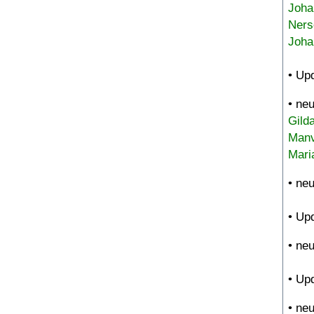
Joha
Ners
Joha
• Up
• ne
Gild
Manv
Mari
• ne
• Up
• ne
• Up
• ne