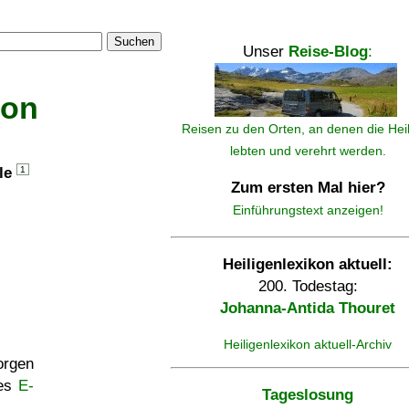
Suchen
Unser
Reise-Blog
:
kon
Reisen zu den Orten, an denen die Hei
lebten und verehrt werden.
lle
1
Zum ersten Mal hier?
Einführungstext anzeigen!
Heiligenlexikon aktuell:
200. Todestag:
Johanna-Antida Thouret
Heiligenlexikon aktuell-Archiv
rgen
ses
E-
Tageslosung