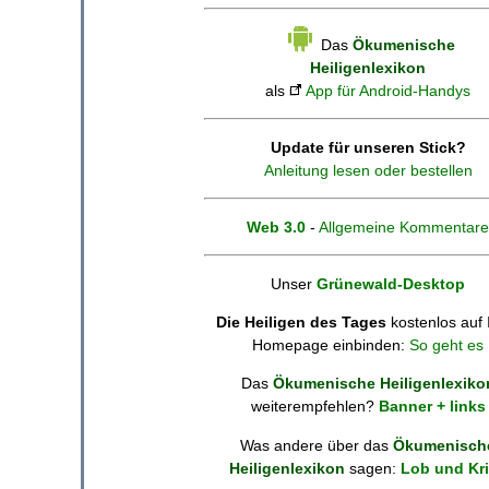
Das
Ökumenische
Heiligenlexikon
als
App für Android-Handys
Update für unseren Stick?
Anleitung lesen oder bestellen
Web 3.0
-
Allgemeine Kommentare
Unser
Grünewald-Desktop
Die Heiligen des Tages
kostenlos auf 
Homepage einbinden:
So geht es
Das
Ökumenische Heiligenlexiko
weiterempfehlen?
Banner + links
Was andere über das
Ökumenisch
Heiligenlexikon
sagen:
Lob und Kri