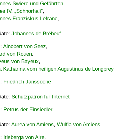
nnes Swierc und Gefährten
,
es IV. „Schnorhali”
,
nnes Franziskus Lefranc
,
date:
Johannes de Brébeuf
u:
Alnobert von Seez
,
ard von Rouen
,
eus von Bayeux
,
a Katharina vom heiligen Augustinus de Longprey
u:
Friedrich Janssoone
date:
Schutzpatron für Internet
u:
Petrus der Einsiedler
,
date:
Aurea von Amiens
,
Wulfia von Amiens
u:
Itisberga von Aire
,