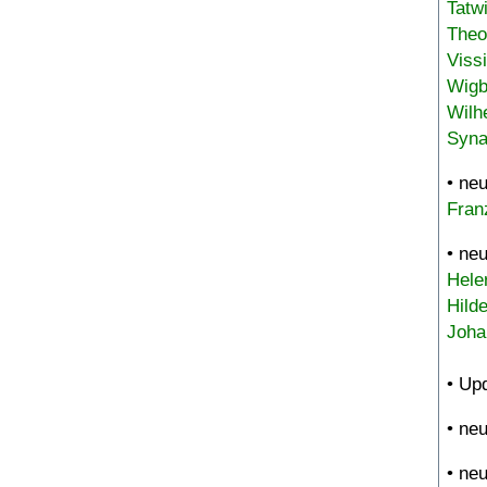
Tatw
Theo
Viss
Wigb
Wilh
Syna
• ne
Fran
• ne
Hele
Hild
Joha
• Up
• ne
• ne