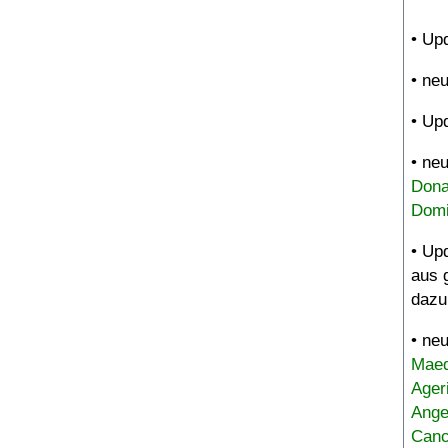
• Up
• ne
• Up
• ne
Dona
Domi
• Up
aus 
dazu
• ne
Maed
Ager
Ange
Canc