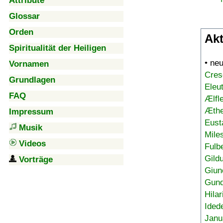
Attribute
Glossar
Orden
Akt
Spiritualität der Heiligen
• ne
Vornamen
Cres
Grundlagen
Eleu
FAQ
Ælfl
Æthe
Impressum
Eust
Musik
Mile
Videos
Fulb
Gild
Vorträge
Giun
Gund
Hilar
Ided
Janu