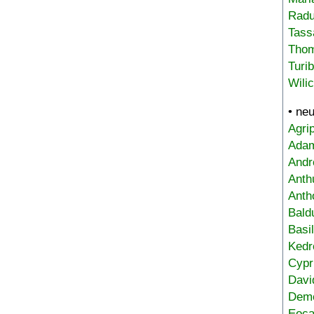
Radu
Tass
Tho
Turi
Wili
• ne
Agri
Adam
Andr
Anth
Anth
Bald
Basi
Kedr
Cypr
Davi
Deme
Eoca