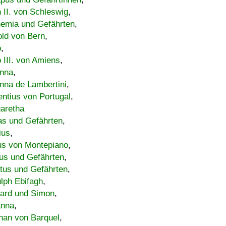
h II. von Schleswig
,
emia und Gefährten
,
old von Bern
,
o
,
 III. von Amiens
,
nna
,
nna de Lambertini
,
entius von Portugal
,
aretha
s und Gefährten
,
ius
,
us von Montepiano
,
us und Gefährten
,
tus und Gefährten
,
lph Ebifagh
,
ard und Simon
,
anna
,
han von Barquel
,