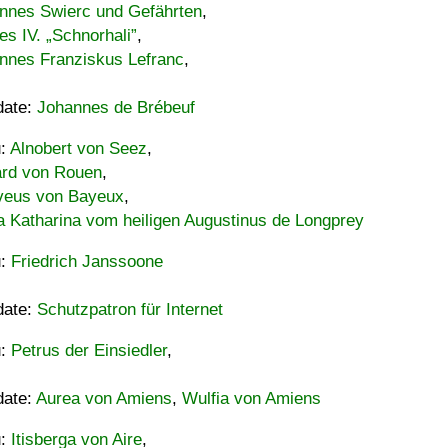
nnes Swierc und Gefährten
,
es IV. „Schnorhali”
,
nnes Franziskus Lefranc
,
date:
Johannes de Brébeuf
u:
Alnobert von Seez
,
ard von Rouen
,
eus von Bayeux
,
a Katharina vom heiligen Augustinus de Longprey
u:
Friedrich Janssoone
date:
Schutzpatron für Internet
u:
Petrus der Einsiedler
,
date:
Aurea von Amiens
,
Wulfia von Amiens
u:
Itisberga von Aire
,