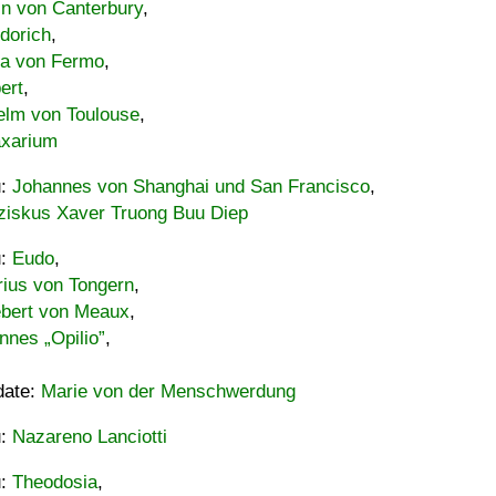
in von Canterbury
,
dorich
,
ia von Fermo
,
ert
,
elm von Toulouse
,
xarium
u:
Johannes von Shanghai und San Francisco
,
ziskus Xaver Truong Buu Diep
u:
Eudo
,
rius von Tongern
,
ebert von Meaux
,
nnes „Opilio”
,
date:
Marie von der Menschwerdung
u:
Nazareno Lanciotti
u:
Theodosia
,