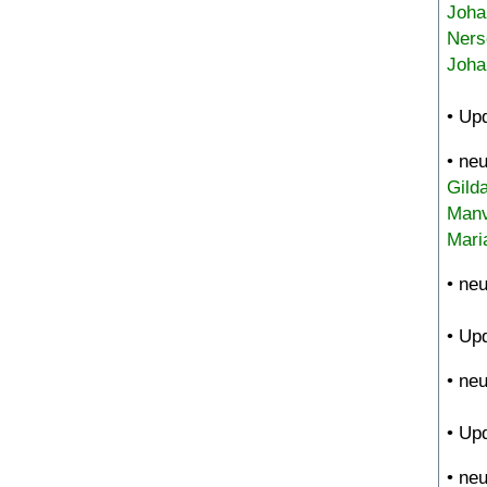
Joha
Ners
Joha
• Up
• ne
Gild
Manv
Mari
• ne
• Up
• ne
• Up
• ne