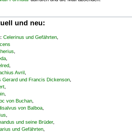
uell und neu:
u:
Celerinus und Gefährten
,
cens
therius
,
eda
,
lred
,
achius Avril
,
s Gerard und Francis Dickenson
,
ert
,
uin
,
oc von Buchan
,
isalvus von Balboa
,
ius
,
eandus und seine Brüder
,
arius und Gefährten
,