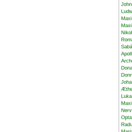
John
Ludw
Maxi
Max
Niko
Roma
Sabá
Apol
Arch
Don
Donn
Joha
Æthe
Luka
Max
Nerv
Opta
Radu
Mari