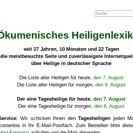
Ökumenisches Heiligenlexi
seit
27 Jahren, 10 Monaten und 22 Tagen
die meistbesuchte Seite und zuverlässigste Internetque
über Heilige in deutscher Sprache
Die Liste aller Heiligen für heute,
den 7. August
Die Liste aller Heiligen für morgen,
den 8. August
Der eine Tagesheilige für heute
, den 7. August
Der eine Tagesheilige für morgen
, den 8. August
Service:
Wir schicken Ihnen den
Tagesheiligen
jeden Mo
kostenlos in Ihr E-Mail-Postfach. Zum Bestellen bitte die
Mail-Formular
aufrufen und die Mail absenden.