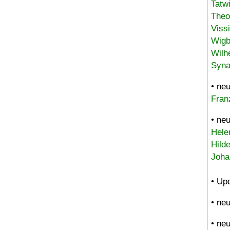
Tatw
Theo
Viss
Wigb
Wilh
Syna
• ne
Fran
• ne
Hele
Hild
Joha
• Up
• ne
• ne