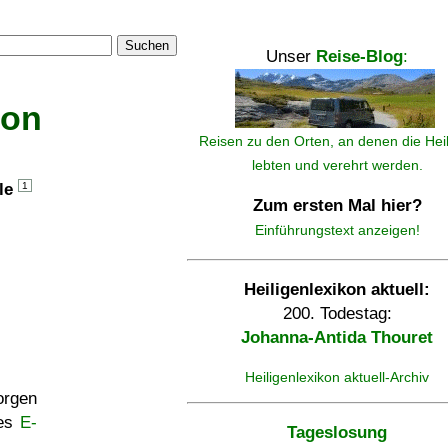
Suchen
Unser
Reise-Blog
:
kon
Reisen zu den Orten, an denen die Hei
lebten und verehrt werden.
lle
1
Zum ersten Mal hier?
Einführungstext anzeigen!
Heiligenlexikon aktuell:
200. Todestag:
Johanna-Antida Thouret
Heiligenlexikon aktuell-Archiv
rgen
ses
E-
Tageslosung