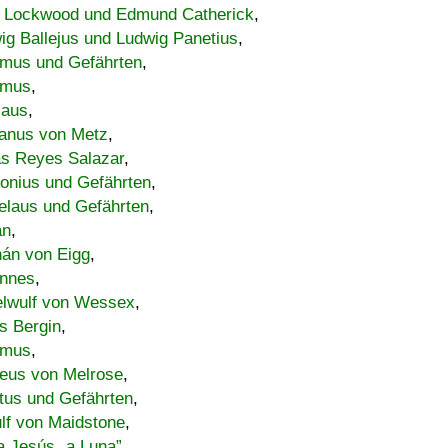
 Lockwood und Edmund Catherick
,
ig Ballejus und Ludwig Panetius
,
mus und Gefährten
,
imus
,
laus
,
nus von Metz
,
s Reyes Salazar
,
lonius und Gefährten
,
elaus und Gefährten
,
an
,
án von Eigg
,
nnes
,
lwulf von Wessex
,
s Bergin
,
imus
,
eus von Melrose
,
tus und Gefährten
,
lf von Maidstone
,
a Jesús „a Luna”
,