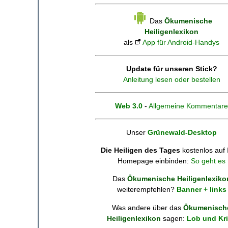
Das
Ökumenische
Heiligenlexikon
als
App für Android-Handys
Update für unseren Stick?
Anleitung lesen oder bestellen
Web 3.0
-
Allgemeine Kommentare
Unser
Grünewald-Desktop
Die Heiligen des Tages
kostenlos auf 
Homepage einbinden:
So geht es
Das
Ökumenische Heiligenlexiko
weiterempfehlen?
Banner + links
Was andere über das
Ökumenisch
Heiligenlexikon
sagen:
Lob und Kri