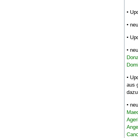
• Up
• ne
• Up
• ne
Dona
Domi
• Up
aus 
dazu
• ne
Maed
Ager
Ange
Canc