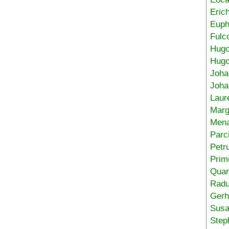
Eric
Euph
Fulc
Hug
Hugo
Joha
Joha
Laur
Marg
Mena
Parc
Petr
Prim
Quar
Radu
Gerh
Sus
Step