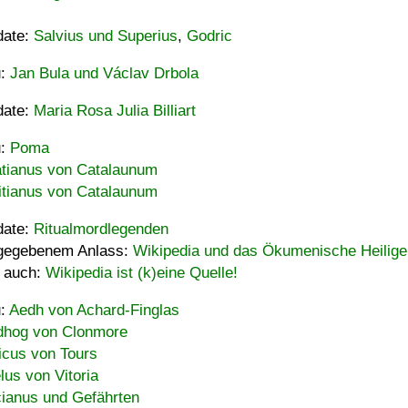
date:
Salvius und Superius
,
Godric
u:
Jan Bula und Václav Drbola
date:
Maria Rosa Julia Billiart
u:
Poma
tianus von Catalaunum
tianus von Catalaunum
date:
Ritualmordlegenden
gegebenem Anlass:
Wikipedia und das Ökumenische Heilige
 auch:
Wikipedia ist (k)eine Quelle!
u:
Aedh von Achard-Finglas
hog von Clonmore
icus von Tours
lus von Vitoria
ianus und Gefährten