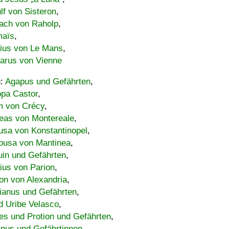
lf von Sisteron
,
ach von Raholp
,
maïs
,
bius von Le Mans
,
carus von Vienne
u:
Agapus und Gefährten
,
ppa Castor
,
 von Crécy
,
eas von Montereale
,
usa von Konstantinopel
,
ousa von Mantinea
,
uin und Gefährten
,
lius von Parion
,
on von Alexandria
,
ianus und Gefährten
,
d Uribe Velasco
,
s und Protion und Gefährten
,
pus und Gefährtinnen
,