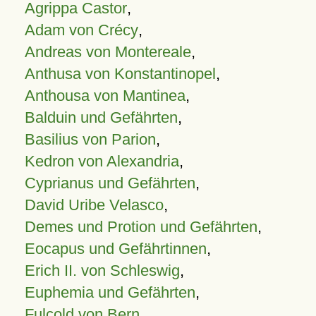
Agrippa Castor
,
Adam von Crécy
,
Andreas von Montereale
,
Anthusa von Konstantinopel
,
Anthousa von Mantinea
,
Balduin und Gefährten
,
Basilius von Parion
,
Kedron von Alexandria
,
Cyprianus und Gefährten
,
David Uribe Velasco
,
Demes und Protion und Gefährten
,
Eocapus und Gefährtinnen
,
Erich II. von Schleswig
,
Euphemia und Gefährten
,
Fulcold von Bern
,