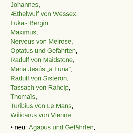
Johannes
,
Æthelwulf von Wessex
,
Lukas Bergin
,
Maximus
,
Nerveus von Melrose
,
Optatus und Gefährten
,
Radulf von Maidstone
,
Maria Jesús „a Luna”
,
Radulf von Sisteron
,
Tassach von Raholp
,
Thomaïs
,
Turibius von Le Mans
,
Wilicarus von Vienne
• neu:
Agapus und Gefährten
,