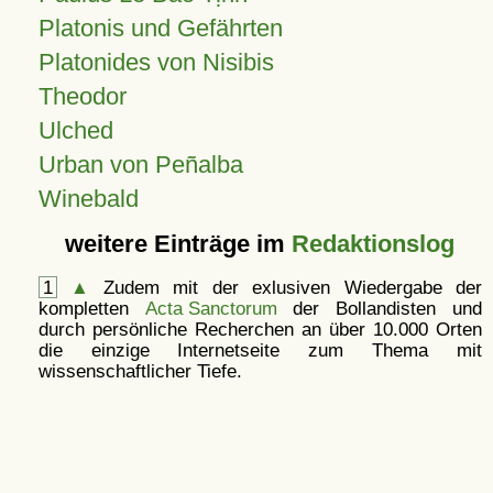
Platonis und Gefährten
Platonides von Nisibis
Theodor
Ulched
Urban von Peñalba
Winebald
weitere Einträge im
Redaktionslog
1
▲
Zudem mit der exlusiven Wiedergabe der
kompletten
Acta Sanctorum
der Bollandisten und
durch persönliche Recherchen an über 10.000 Orten
die einzige Internetseite zum Thema mit
wissenschaftlicher Tiefe.