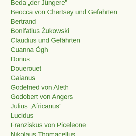
Beda „der Jüngere”
Beocca von Chertsey und Gefährten
Bertrand
Bonifatius Żukowski
Claudius und Gefährten
Cuanna Ógh
Donus
Douerouet
Gaianus
Godefried von Aleth
Godobert von Angers
Julius
Africanus
Lucidus
Franziskus von Piceleone
Nikolaus Thomacellus