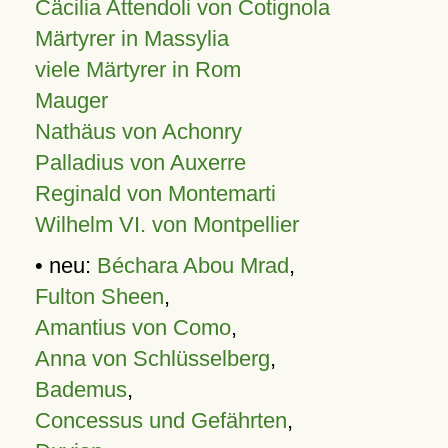
Cäcilia Attendoli von Cotignola
Märtyrer in Massylia
viele Märtyrer in Rom
Mauger
Nathäus von Achonry
Palladius von Auxerre
Reginald von Montemarti
Wilhelm VI. von Montpellier
• neu:
Béchara Abou Mrad
,
Fulton Sheen
,
Amantius von Como
,
Anna von Schlüsselberg
,
Bademus
,
Concessus und Gefährten
,