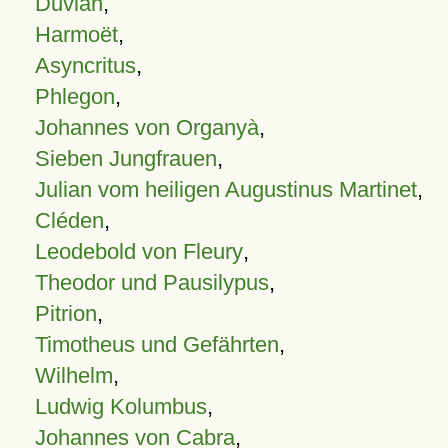
Duvian
,
Harmoët
,
Asyncritus
,
Phlegon
,
Johannes von Organyà
,
Sieben Jungfrauen
,
Julian vom heiligen Augustinus Martinet
,
Cléden
,
Leodebold von Fleury
,
Theodor und Pausilypus
,
Pitrion
,
Timotheus und Gefährten
,
Wilhelm
,
Ludwig Kolumbus
,
Johannes von Cabra
,