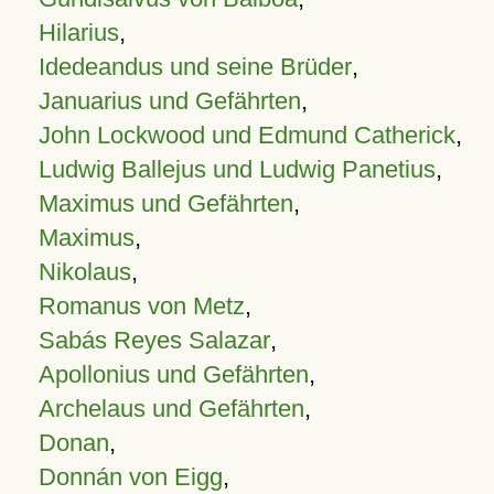
Hilarius
,
Idedeandus und seine Brüder
,
Januarius und Gefährten
,
John Lockwood und Edmund Catherick
,
Ludwig Ballejus und Ludwig Panetius
,
Maximus und Gefährten
,
Maximus
,
Nikolaus
,
Romanus von Metz
,
Sabás Reyes Salazar
,
Apollonius und Gefährten
,
Archelaus und Gefährten
,
Donan
,
Donnán von Eigg
,