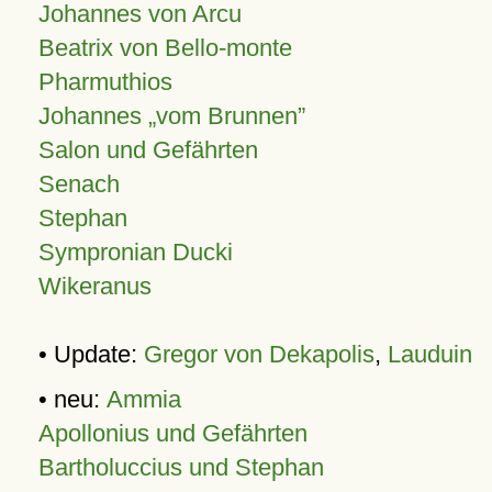
Johannes von Arcu
Beatrix von Bello-monte
Pharmuthios
Johannes
vom Brunnen
Salon und Gefährten
Senach
Stephan
Sympronian Ducki
Wikeranus
• Update:
Gregor von Dekapolis
,
Lauduin
• neu:
Ammia
Apollonius und Gefährten
Bartholuccius und Stephan