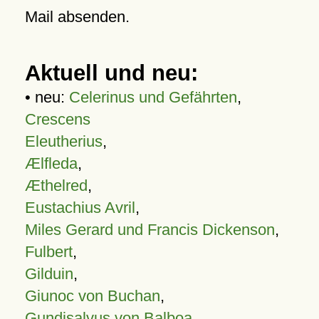
Mail absenden.
Aktuell und neu:
• neu:
Celerinus und Gefährten
,
Crescens
Eleutherius
,
Ælfleda
,
Æthelred
,
Eustachius Avril
,
Miles Gerard und Francis Dickenson
,
Fulbert
,
Gilduin
,
Giunoc von Buchan
,
Gundisalvus von Balboa
,