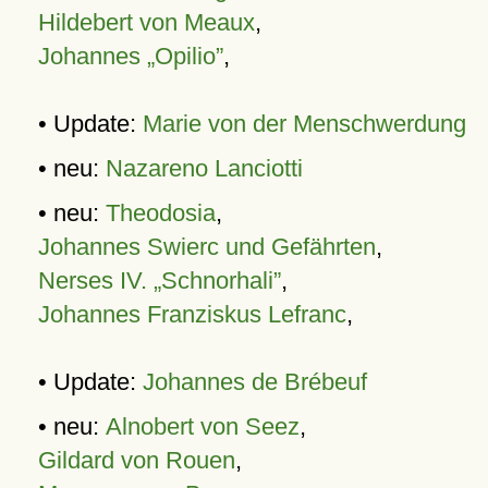
Hildebert von Meaux
,
Johannes „Opilio”
,
• Update:
Marie von der Menschwerdung
• neu:
Nazareno Lanciotti
• neu:
Theodosia
,
Johannes Swierc und Gefährten
,
Nerses IV. „Schnorhali”
,
Johannes Franziskus Lefranc
,
• Update:
Johannes de Brébeuf
• neu:
Alnobert von Seez
,
Gildard von Rouen
,