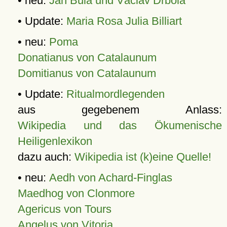
• neu:
Jan Bula und Václav Drbola
• Update:
Maria Rosa Julia Billiart
• neu:
Poma
Donatianus von Catalaunum
Domitianus von Catalaunum
• Update:
Ritualmordlegenden
aus gegebenem Anlass:
Wikipedia und das Ökumenische
Heiligenlexikon
dazu auch:
Wikipedia ist (k)eine Quelle!
• neu:
Aedh von Achard-Finglas
Maedhog von Clonmore
Agericus von Tours
Angelus von Vitoria