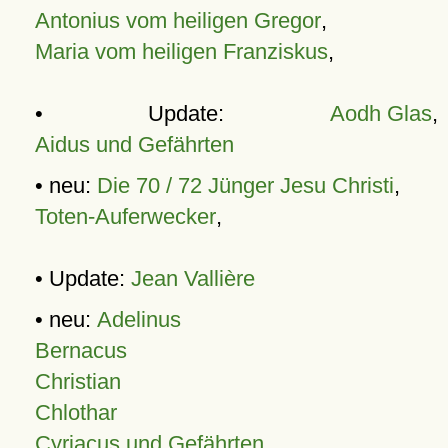
Antonius vom heiligen Gregor
,
Maria vom heiligen Franziskus
,
• Update:
Aodh Glas
,
Aidus und Gefährten
• neu:
Die 70 / 72 Jünger Jesu Christi
,
Toten-Auferwecker
,
• Update:
Jean Vallière
• neu:
Adelinus
Bernacus
Christian
Chlothar
Cyriacus und Gefährten