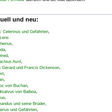
uell und neu:
u:
Celerinus und Gefährten
,
cens
therius
,
eda
,
lred
,
achius Avril
,
s Gerard und Francis Dickenson
,
ert
,
uin
,
oc von Buchan
,
isalvus von Balboa
,
ius
,
eandus und seine Brüder
,
arius und Gefährten
,