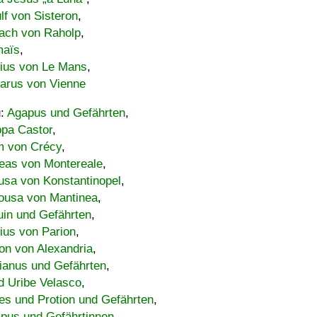
lf von Sisteron
,
ach von Raholp
,
maïs
,
bius von Le Mans
,
carus von Vienne
u:
Agapus und Gefährten
,
ppa Castor
,
 von Crécy
,
eas von Montereale
,
usa von Konstantinopel
,
ousa von Mantinea
,
uin und Gefährten
,
lius von Parion
,
on von Alexandria
,
ianus und Gefährten
,
d Uribe Velasco
,
s und Protion und Gefährten
,
pus und Gefährtinnen
,