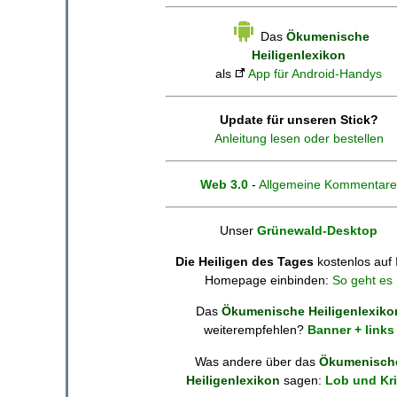
Das
Ökumenische
Heiligenlexikon
als
App für Android-Handys
Update für unseren Stick?
Anleitung lesen oder bestellen
Web 3.0
-
Allgemeine Kommentare
Unser
Grünewald-Desktop
Die Heiligen des Tages
kostenlos auf 
Homepage einbinden:
So geht es
Das
Ökumenische Heiligenlexiko
weiterempfehlen?
Banner + links
Was andere über das
Ökumenisch
Heiligenlexikon
sagen:
Lob und Kri