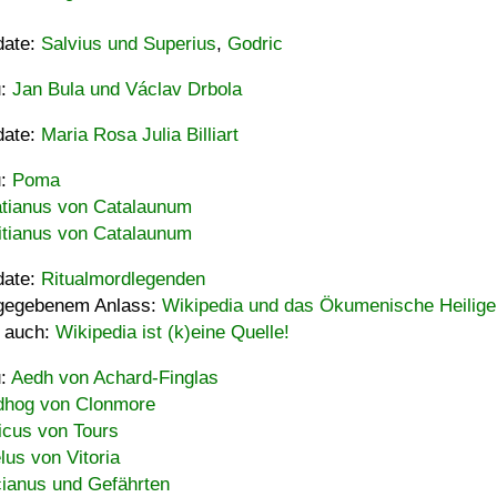
date:
Salvius und Superius
,
Godric
u:
Jan Bula und Václav Drbola
date:
Maria Rosa Julia Billiart
u:
Poma
tianus von Catalaunum
tianus von Catalaunum
date:
Ritualmordlegenden
gegebenem Anlass:
Wikipedia und das Ökumenische Heilige
 auch:
Wikipedia ist (k)eine Quelle!
u:
Aedh von Achard-Finglas
hog von Clonmore
icus von Tours
lus von Vitoria
ianus und Gefährten