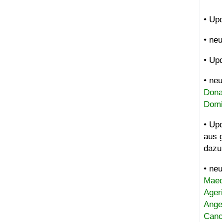
• Up
• ne
• Up
• ne
Dona
Domi
• Up
aus 
dazu
• ne
Maed
Ager
Ange
Canc