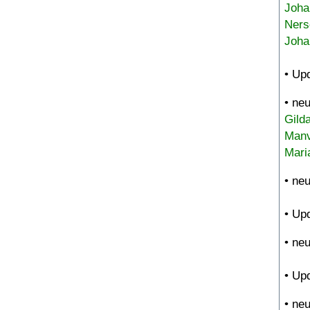
Joha
Ners
Joha
• Up
• ne
Gild
Manv
Mari
• ne
• Up
• ne
• Up
• ne