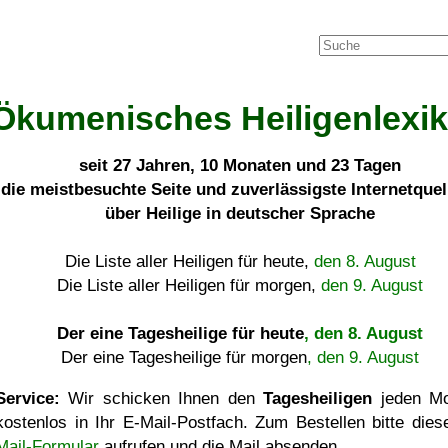
Ökumenisches Heiligenlexi
seit
27 Jahren, 10 Monaten und 23 Tagen
die meistbesuchte Seite und zuverlässigste Internetque
über Heilige in deutscher Sprache
Die Liste aller Heiligen für heute,
den 8. August
Die Liste aller Heiligen für morgen,
den 9. August
Der eine Tagesheilige für heute
, den 8. August
Der eine Tagesheilige für morgen
, den 9. August
Service:
Wir schicken Ihnen den
Tagesheiligen
jeden Mo
kostenlos in Ihr E-Mail-Postfach. Zum Bestellen bitte die
Mail-Formular
aufrufen und die Mail absenden.