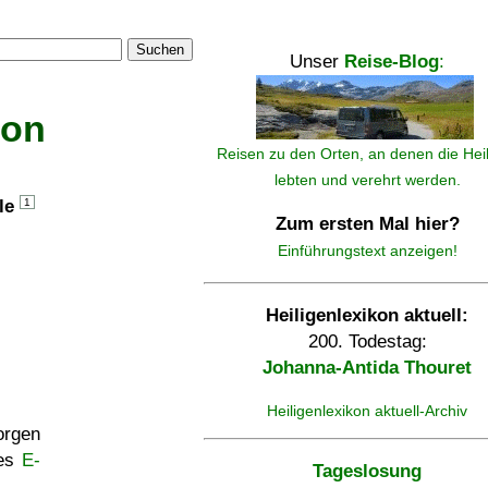
Suchen
Unser
Reise-Blog
:
kon
Reisen zu den Orten, an denen die Hei
lebten und verehrt werden.
lle
1
Zum ersten Mal hier?
Einführungstext anzeigen!
Heiligenlexikon aktuell:
200. Todestag:
Johanna-Antida Thouret
Heiligenlexikon aktuell-Archiv
rgen
ses
E-
Tageslosung