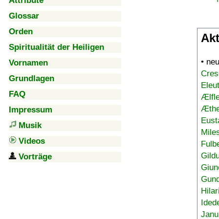
Attribute
Glossar
Orden
Akt
Spiritualität der Heiligen
• ne
Vornamen
Cres
Grundlagen
Eleu
FAQ
Ælfl
Æthe
Impressum
Eust
Musik
Mile
Videos
Fulb
Gild
Vorträge
Giun
Gund
Hilar
Ided
Janu