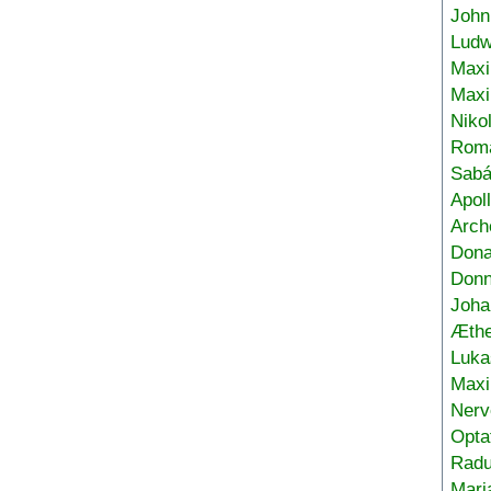
John
Ludw
Maxi
Max
Niko
Roma
Sabá
Apol
Arch
Don
Donn
Joha
Æthe
Luka
Max
Nerv
Opta
Radu
Mari