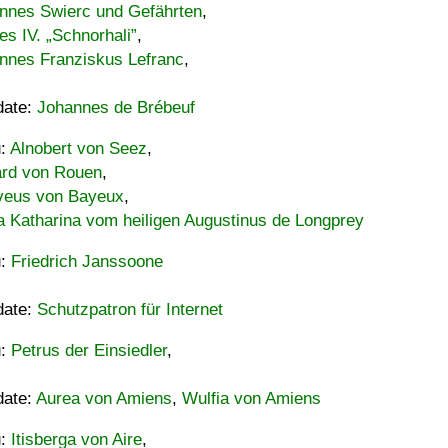
nnes Swierc und Gefährten
,
es IV. „Schnorhali”
,
nnes Franziskus Lefranc
,
date:
Johannes de Brébeuf
u:
Alnobert von Seez
,
ard von Rouen
,
eus von Bayeux
,
a Katharina vom heiligen Augustinus de Longprey
u:
Friedrich Janssoone
date:
Schutzpatron für Internet
u:
Petrus der Einsiedler
,
date:
Aurea von Amiens
,
Wulfia von Amiens
u:
Itisberga von Aire
,