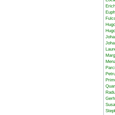
Eric
Euph
Fulc
Hug
Hugo
Joha
Joha
Laur
Marg
Mena
Parc
Petr
Prim
Quar
Radu
Gerh
Sus
Step