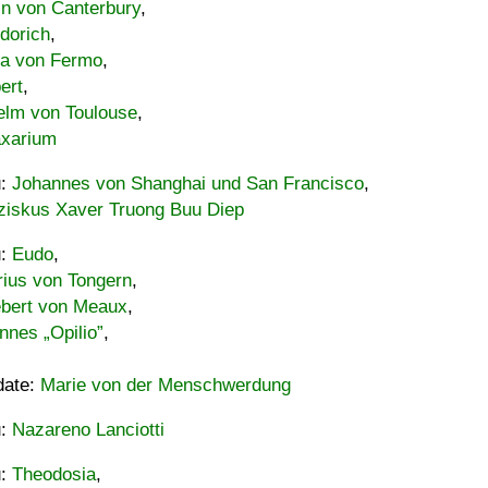
in von Canterbury
,
dorich
,
ia von Fermo
,
ert
,
elm von Toulouse
,
xarium
u:
Johannes von Shanghai und San Francisco
,
ziskus Xaver Truong Buu Diep
u:
Eudo
,
rius von Tongern
,
ebert von Meaux
,
nnes „Opilio”
,
date:
Marie von der Menschwerdung
u:
Nazareno Lanciotti
u:
Theodosia
,