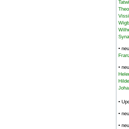
Tatw
Theo
Viss
Wigb
Wilh
Syna
• ne
Fran
• ne
Hele
Hild
Joha
• Up
• ne
• ne