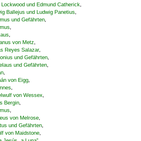
 Lockwood und Edmund Catherick
,
ig Ballejus und Ludwig Panetius
,
mus und Gefährten
,
imus
,
laus
,
nus von Metz
,
s Reyes Salazar
,
lonius und Gefährten
,
elaus und Gefährten
,
an
,
án von Eigg
,
nnes
,
lwulf von Wessex
,
s Bergin
,
imus
,
eus von Melrose
,
tus und Gefährten
,
lf von Maidstone
,
a Jesús „a Luna”
,