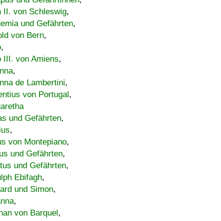
h II. von Schleswig
,
emia und Gefährten
,
old von Bern
,
o
,
 III. von Amiens
,
nna
,
nna de Lambertini
,
entius von Portugal
,
aretha
s und Gefährten
,
ius
,
us von Montepiano
,
us und Gefährten
,
tus und Gefährten
,
lph Ebifagh
,
ard und Simon
,
anna
,
han von Barquel
,