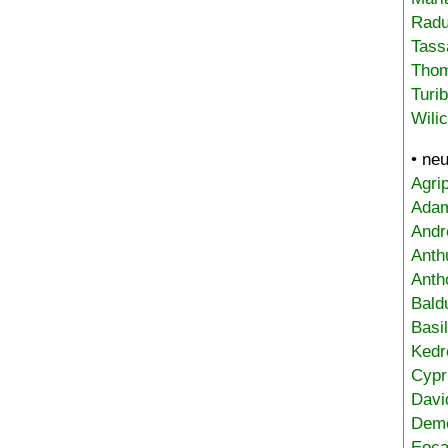
Radu
Tass
Tho
Turi
Wili
• ne
Agri
Adam
Andr
Anth
Anth
Bald
Basi
Kedr
Cypr
Davi
Deme
Eoca