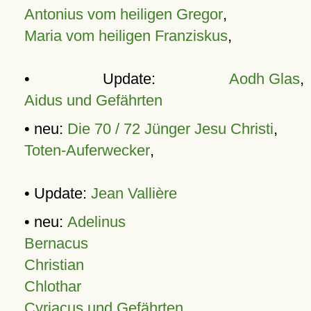
Antonius vom heiligen Gregor
,
Maria vom heiligen Franziskus
,
• Update:
Aodh Glas
,
Aidus und Gefährten
• neu:
Die 70 / 72 Jünger Jesu Christi
,
Toten-Auferwecker
,
• Update:
Jean Vallière
• neu:
Adelinus
Bernacus
Christian
Chlothar
Cyriacus und Gefährten