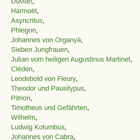
Duvian
,
Harmoët
,
Asyncritus
,
Phlegon
,
Johannes von Organyà
,
Sieben Jungfrauen
,
Julian vom heiligen Augustinus Martinet
,
Cléden
,
Leodebold von Fleury
,
Theodor und Pausilypus
,
Pitrion
,
Timotheus und Gefährten
,
Wilhelm
,
Ludwig Kolumbus
,
Johannes von Cabra
,