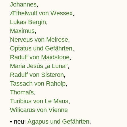
Johannes
,
Æthelwulf von Wessex
,
Lukas Bergin
,
Maximus
,
Nerveus von Melrose
,
Optatus und Gefährten
,
Radulf von Maidstone
,
Maria Jesús „a Luna”
,
Radulf von Sisteron
,
Tassach von Raholp
,
Thomaïs
,
Turibius von Le Mans
,
Wilicarus von Vienne
• neu:
Agapus und Gefährten
,