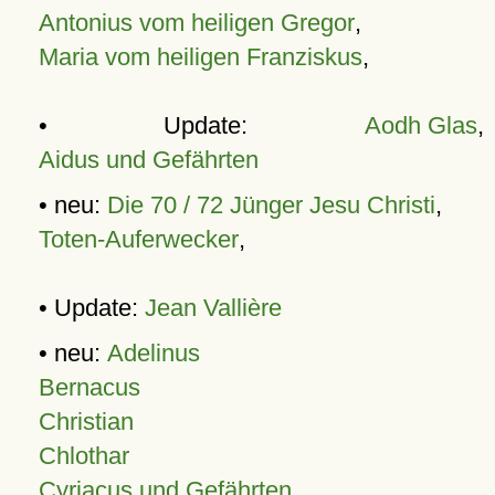
Antonius vom heiligen Gregor
,
Maria vom heiligen Franziskus
,
• Update:
Aodh Glas
,
Aidus und Gefährten
• neu:
Die 70 / 72 Jünger Jesu Christi
,
Toten-Auferwecker
,
• Update:
Jean Vallière
• neu:
Adelinus
Bernacus
Christian
Chlothar
Cyriacus und Gefährten