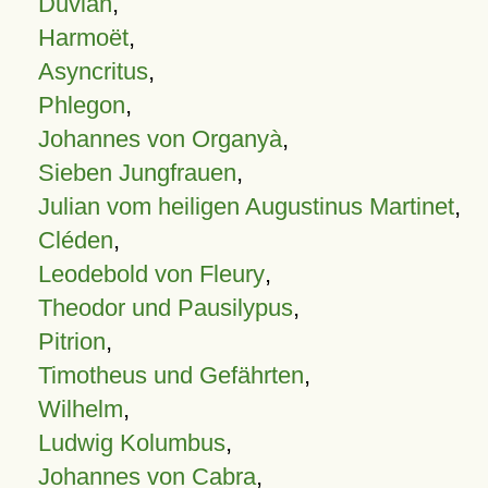
Duvian
,
Harmoët
,
Asyncritus
,
Phlegon
,
Johannes von Organyà
,
Sieben Jungfrauen
,
Julian vom heiligen Augustinus Martinet
,
Cléden
,
Leodebold von Fleury
,
Theodor und Pausilypus
,
Pitrion
,
Timotheus und Gefährten
,
Wilhelm
,
Ludwig Kolumbus
,
Johannes von Cabra
,