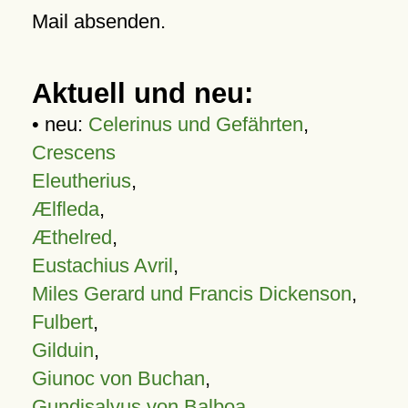
Mail absenden.
Aktuell und neu:
• neu:
Celerinus und Gefährten
,
Crescens
Eleutherius
,
Ælfleda
,
Æthelred
,
Eustachius Avril
,
Miles Gerard und Francis Dickenson
,
Fulbert
,
Gilduin
,
Giunoc von Buchan
,
Gundisalvus von Balboa
,