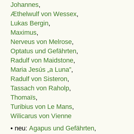
Johannes
,
Æthelwulf von Wessex
,
Lukas Bergin
,
Maximus
,
Nerveus von Melrose
,
Optatus und Gefährten
,
Radulf von Maidstone
,
Maria Jesús „a Luna”
,
Radulf von Sisteron
,
Tassach von Raholp
,
Thomaïs
,
Turibius von Le Mans
,
Wilicarus von Vienne
• neu:
Agapus und Gefährten
,