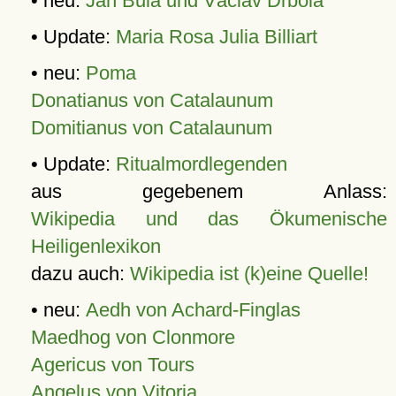
• neu:
Jan Bula und Václav Drbola
• Update:
Maria Rosa Julia Billiart
• neu:
Poma
Donatianus von Catalaunum
Domitianus von Catalaunum
• Update:
Ritualmordlegenden
aus gegebenem Anlass:
Wikipedia und das Ökumenische
Heiligenlexikon
dazu auch:
Wikipedia ist (k)eine Quelle!
• neu:
Aedh von Achard-Finglas
Maedhog von Clonmore
Agericus von Tours
Angelus von Vitoria