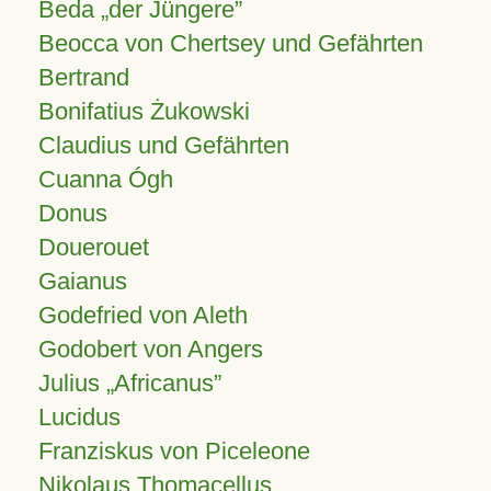
Beda „der Jüngere”
Beocca von Chertsey und Gefährten
Bertrand
Bonifatius Żukowski
Claudius und Gefährten
Cuanna Ógh
Donus
Douerouet
Gaianus
Godefried von Aleth
Godobert von Angers
Julius
Africanus
Lucidus
Franziskus von Piceleone
Nikolaus Thomacellus