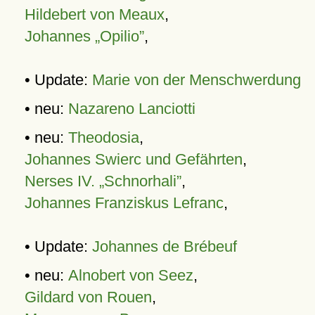
Hildebert von Meaux
,
Johannes „Opilio”
,
• Update:
Marie von der Menschwerdung
• neu:
Nazareno Lanciotti
• neu:
Theodosia
,
Johannes Swierc und Gefährten
,
Nerses IV. „Schnorhali”
,
Johannes Franziskus Lefranc
,
• Update:
Johannes de Brébeuf
• neu:
Alnobert von Seez
,
Gildard von Rouen
,