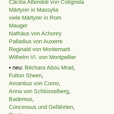
Cäcilia Attendoli von Cotignola
Märtyrer in Massylia
viele Märtyrer in Rom
Mauger
Nathäus von Achonry
Palladius von Auxerre
Reginald von Montemarti
Wilhelm VI. von Montpellier
• neu:
Béchara Abou Mrad
,
Fulton Sheen
,
Amantius von Como
,
Anna von Schlüsselberg
,
Bademus
,
Concessus und Gefährten
,