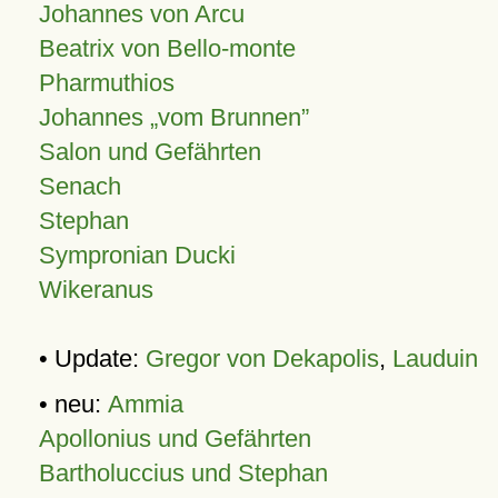
Johannes von Arcu
Beatrix von Bello-monte
Pharmuthios
Johannes
vom Brunnen
Salon und Gefährten
Senach
Stephan
Sympronian Ducki
Wikeranus
• Update:
Gregor von Dekapolis
,
Lauduin
• neu:
Ammia
Apollonius und Gefährten
Bartholuccius und Stephan