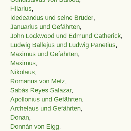
Hilarius
,
Idedeandus und seine Brüder
,
Januarius und Gefährten
,
John Lockwood und Edmund Catherick
,
Ludwig Ballejus und Ludwig Panetius
,
Maximus und Gefährten
,
Maximus
,
Nikolaus
,
Romanus von Metz
,
Sabás Reyes Salazar
,
Apollonius und Gefährten
,
Archelaus und Gefährten
,
Donan
,
Donnán von Eigg
,