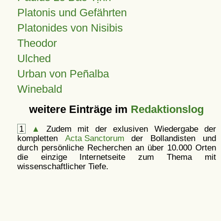
Platonis und Gefährten
Platonides von Nisibis
Theodor
Ulched
Urban von Peñalba
Winebald
weitere Einträge im
Redaktionslog
1
▲
Zudem mit der exlusiven Wiedergabe der
kompletten
Acta Sanctorum
der Bollandisten und
durch persönliche Recherchen an über 10.000 Orten
die einzige Internetseite zum Thema mit
wissenschaftlicher Tiefe.