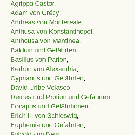
Agrippa Castor
,
Adam von Crécy
,
Andreas von Montereale
,
Anthusa von Konstantinopel
,
Anthousa von Mantinea
,
Balduin und Gefährten
,
Basilius von Parion
,
Kedron von Alexandria
,
Cyprianus und Gefährten
,
David Uribe Velasco
,
Demes und Protion und Gefährten
,
Eocapus und Gefährtinnen
,
Erich II. von Schleswig
,
Euphemia und Gefährten
,
Fulcold von Bern
,