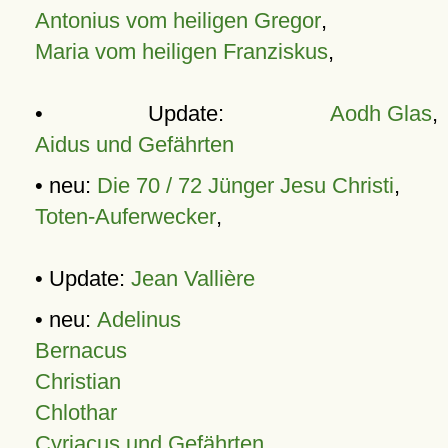
Antonius vom heiligen Gregor
,
Maria vom heiligen Franziskus
,
• Update:
Aodh Glas
,
Aidus und Gefährten
• neu:
Die 70 / 72 Jünger Jesu Christi
,
Toten-Auferwecker
,
• Update:
Jean Vallière
• neu:
Adelinus
Bernacus
Christian
Chlothar
Cyriacus und Gefährten