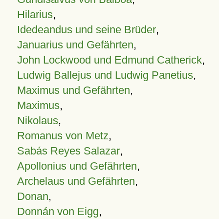
Hilarius
,
Idedeandus und seine Brüder
,
Januarius und Gefährten
,
John Lockwood und Edmund Catherick
,
Ludwig Ballejus und Ludwig Panetius
,
Maximus und Gefährten
,
Maximus
,
Nikolaus
,
Romanus von Metz
,
Sabás Reyes Salazar
,
Apollonius und Gefährten
,
Archelaus und Gefährten
,
Donan
,
Donnán von Eigg
,