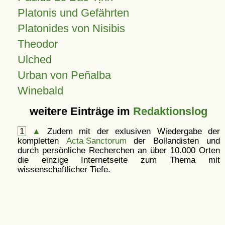
Platonis und Gefährten
Platonides von Nisibis
Theodor
Ulched
Urban von Peñalba
Winebald
weitere Einträge im
Redaktionslog
1
▲
Zudem mit der exlusiven Wiedergabe der
kompletten
Acta Sanctorum
der Bollandisten und
durch persönliche Recherchen an über 10.000 Orten
die einzige Internetseite zum Thema mit
wissenschaftlicher Tiefe.