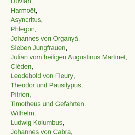
Duvian
,
Harmoët
,
Asyncritus
,
Phlegon
,
Johannes von Organyà
,
Sieben Jungfrauen
,
Julian vom heiligen Augustinus Martinet
,
Cléden
,
Leodebold von Fleury
,
Theodor und Pausilypus
,
Pitrion
,
Timotheus und Gefährten
,
Wilhelm
,
Ludwig Kolumbus
,
Johannes von Cabra
,