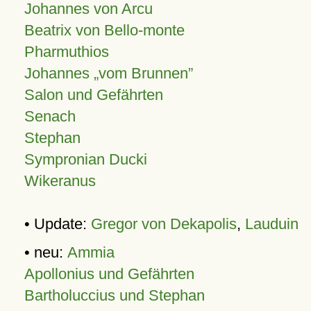
Johannes von Arcu
Beatrix von Bello-monte
Pharmuthios
Johannes
vom Brunnen
Salon und Gefährten
Senach
Stephan
Sympronian Ducki
Wikeranus
• Update:
Gregor von Dekapolis
,
Lauduin
• neu:
Ammia
Apollonius und Gefährten
Bartholuccius und Stephan