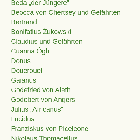
Beda „der Jüngere”
Beocca von Chertsey und Gefährten
Bertrand
Bonifatius Żukowski
Claudius und Gefährten
Cuanna Ógh
Donus
Douerouet
Gaianus
Godefried von Aleth
Godobert von Angers
Julius
Africanus
Lucidus
Franziskus von Piceleone
Nikolaus Thomacellus