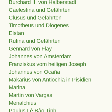
Burchard II. von Halberstadt
Caelestina und Gefährten
Clusus und Gefährten
Timotheus und Diogenes
Elstan
Rufina und Gefährten
Gennard von Flay
Johannes von Amsterdam
Franziskus vom heiligen Joseph
Johannes von Ocaña
Makarius von Antiochia in Pisidien
Marina
Martin von Vargas
Menalchius
Paulus Lê Bảo Tịnh