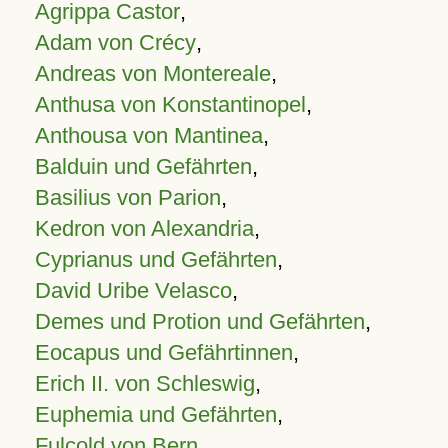
Agrippa Castor
,
Adam von Crécy
,
Andreas von Montereale
,
Anthusa von Konstantinopel
,
Anthousa von Mantinea
,
Balduin und Gefährten
,
Basilius von Parion
,
Kedron von Alexandria
,
Cyprianus und Gefährten
,
David Uribe Velasco
,
Demes und Protion und Gefährten
,
Eocapus und Gefährtinnen
,
Erich II. von Schleswig
,
Euphemia und Gefährten
,
Fulcold von Bern
,