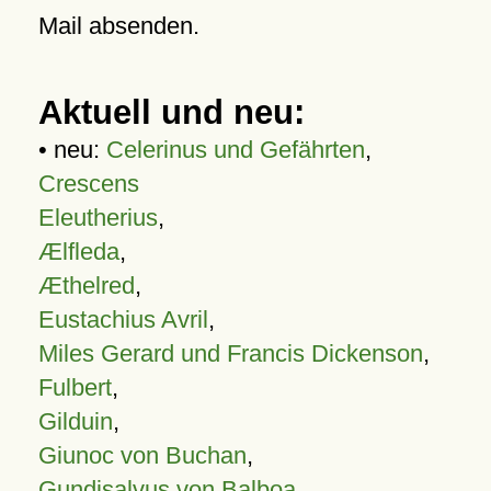
Mail absenden.
Aktuell und neu:
• neu:
Celerinus und Gefährten
,
Crescens
Eleutherius
,
Ælfleda
,
Æthelred
,
Eustachius Avril
,
Miles Gerard und Francis Dickenson
,
Fulbert
,
Gilduin
,
Giunoc von Buchan
,
Gundisalvus von Balboa
,