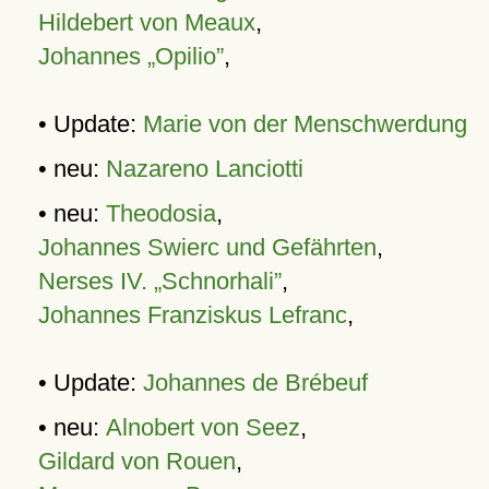
Hildebert von Meaux
,
Johannes „Opilio”
,
• Update:
Marie von der Menschwerdung
• neu:
Nazareno Lanciotti
• neu:
Theodosia
,
Johannes Swierc und Gefährten
,
Nerses IV. „Schnorhali”
,
Johannes Franziskus Lefranc
,
• Update:
Johannes de Brébeuf
• neu:
Alnobert von Seez
,
Gildard von Rouen
,