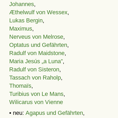
Johannes
,
Æthelwulf von Wessex
,
Lukas Bergin
,
Maximus
,
Nerveus von Melrose
,
Optatus und Gefährten
,
Radulf von Maidstone
,
Maria Jesús „a Luna”
,
Radulf von Sisteron
,
Tassach von Raholp
,
Thomaïs
,
Turibius von Le Mans
,
Wilicarus von Vienne
• neu:
Agapus und Gefährten
,