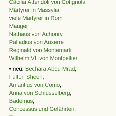
Cäcilia Attendoli von Cotignola
Märtyrer in Massylia
viele Märtyrer in Rom
Mauger
Nathäus von Achonry
Palladius von Auxerre
Reginald von Montemarti
Wilhelm VI. von Montpellier
• neu:
Béchara Abou Mrad
,
Fulton Sheen
,
Amantius von Como
,
Anna von Schlüsselberg
,
Bademus
,
Concessus und Gefährten
,