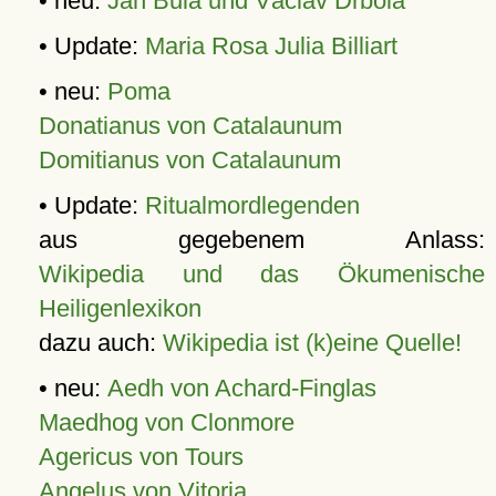
• neu:
Jan Bula und Václav Drbola
• Update:
Maria Rosa Julia Billiart
• neu:
Poma
Donatianus von Catalaunum
Domitianus von Catalaunum
• Update:
Ritualmordlegenden
aus gegebenem Anlass:
Wikipedia und das Ökumenische
Heiligenlexikon
dazu auch:
Wikipedia ist (k)eine Quelle!
• neu:
Aedh von Achard-Finglas
Maedhog von Clonmore
Agericus von Tours
Angelus von Vitoria