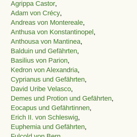
Agrippa Castor
,
Adam von Crécy
,
Andreas von Montereale
,
Anthusa von Konstantinopel
,
Anthousa von Mantinea
,
Balduin und Gefährten
,
Basilius von Parion
,
Kedron von Alexandria
,
Cyprianus und Gefährten
,
David Uribe Velasco
,
Demes und Protion und Gefährten
,
Eocapus und Gefährtinnen
,
Erich II. von Schleswig
,
Euphemia und Gefährten
,
Fulcold von Bern
,