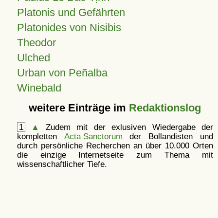
Platonis und Gefährten
Platonides von Nisibis
Theodor
Ulched
Urban von Peñalba
Winebald
weitere Einträge im
Redaktionslog
1
▲
Zudem mit der exlusiven Wiedergabe der
kompletten
Acta Sanctorum
der Bollandisten und
durch persönliche Recherchen an über 10.000 Orten
die einzige Internetseite zum Thema mit
wissenschaftlicher Tiefe.