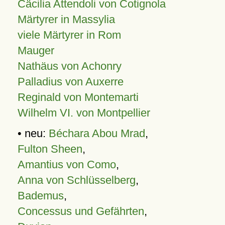
Cäcilia Attendoli von Cotignola
Märtyrer in Massylia
viele Märtyrer in Rom
Mauger
Nathäus von Achonry
Palladius von Auxerre
Reginald von Montemarti
Wilhelm VI. von Montpellier
• neu:
Béchara Abou Mrad
,
Fulton Sheen
,
Amantius von Como
,
Anna von Schlüsselberg
,
Bademus
,
Concessus und Gefährten
,