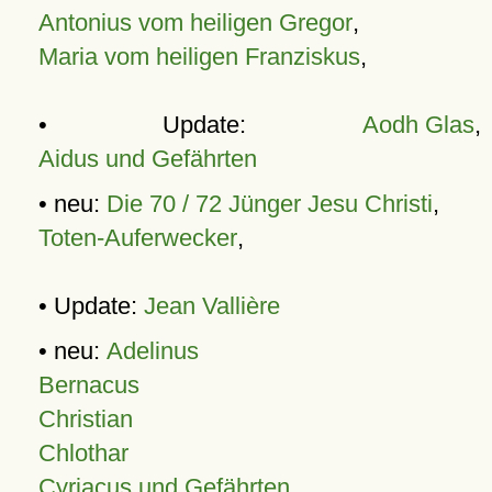
Antonius vom heiligen Gregor
,
Maria vom heiligen Franziskus
,
• Update:
Aodh Glas
,
Aidus und Gefährten
• neu:
Die 70 / 72 Jünger Jesu Christi
,
Toten-Auferwecker
,
• Update:
Jean Vallière
• neu:
Adelinus
Bernacus
Christian
Chlothar
Cyriacus und Gefährten