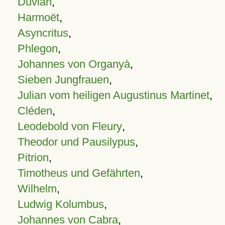
Duvian
,
Harmoët
,
Asyncritus
,
Phlegon
,
Johannes von Organyà
,
Sieben Jungfrauen
,
Julian vom heiligen Augustinus Martinet
,
Cléden
,
Leodebold von Fleury
,
Theodor und Pausilypus
,
Pitrion
,
Timotheus und Gefährten
,
Wilhelm
,
Ludwig Kolumbus
,
Johannes von Cabra
,