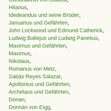
Hilarius
,
Idedeandus und seine Brüder
,
Januarius und Gefährten
,
John Lockwood und Edmund Catherick
,
Ludwig Ballejus und Ludwig Panetius
,
Maximus und Gefährten
,
Maximus
,
Nikolaus
,
Romanus von Metz
,
Sabás Reyes Salazar
,
Apollonius und Gefährten
,
Archelaus und Gefährten
,
Donan
,
Donnán von Eigg
,