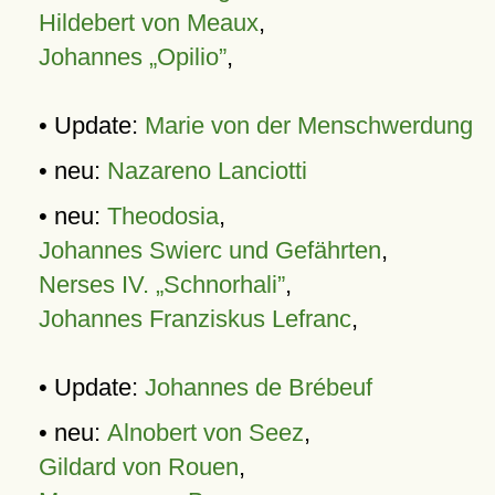
Hildebert von Meaux
,
Johannes „Opilio”
,
• Update:
Marie von der Menschwerdung
• neu:
Nazareno Lanciotti
• neu:
Theodosia
,
Johannes Swierc und Gefährten
,
Nerses IV. „Schnorhali”
,
Johannes Franziskus Lefranc
,
• Update:
Johannes de Brébeuf
• neu:
Alnobert von Seez
,
Gildard von Rouen
,