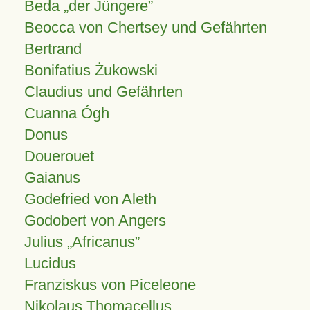
Beda „der Jüngere”
Beocca von Chertsey und Gefährten
Bertrand
Bonifatius Żukowski
Claudius und Gefährten
Cuanna Ógh
Donus
Douerouet
Gaianus
Godefried von Aleth
Godobert von Angers
Julius
Africanus
Lucidus
Franziskus von Piceleone
Nikolaus Thomacellus