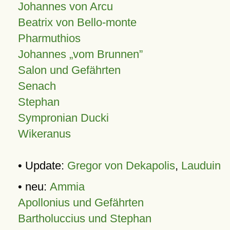
Johannes von Arcu
Beatrix von Bello-monte
Pharmuthios
Johannes
vom Brunnen
Salon und Gefährten
Senach
Stephan
Sympronian Ducki
Wikeranus
• Update:
Gregor von Dekapolis
,
Lauduin
• neu:
Ammia
Apollonius und Gefährten
Bartholuccius und Stephan