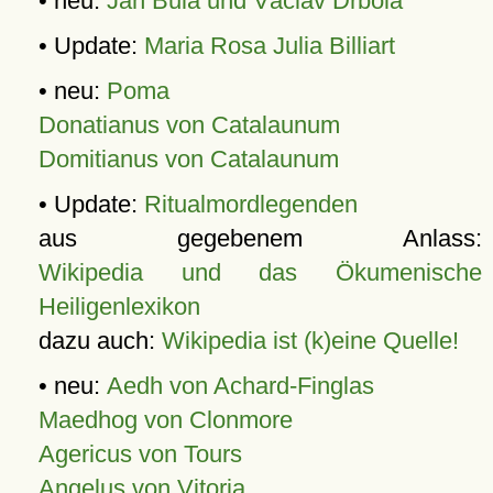
• neu:
Jan Bula und Václav Drbola
• Update:
Maria Rosa Julia Billiart
• neu:
Poma
Donatianus von Catalaunum
Domitianus von Catalaunum
• Update:
Ritualmordlegenden
aus gegebenem Anlass:
Wikipedia und das Ökumenische
Heiligenlexikon
dazu auch:
Wikipedia ist (k)eine Quelle!
• neu:
Aedh von Achard-Finglas
Maedhog von Clonmore
Agericus von Tours
Angelus von Vitoria