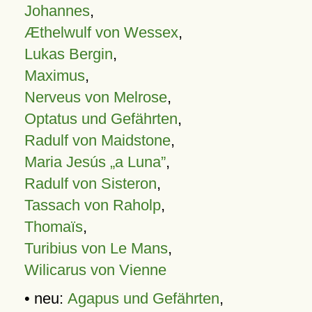
Johannes
,
Æthelwulf von Wessex
,
Lukas Bergin
,
Maximus
,
Nerveus von Melrose
,
Optatus und Gefährten
,
Radulf von Maidstone
,
Maria Jesús „a Luna”
,
Radulf von Sisteron
,
Tassach von Raholp
,
Thomaïs
,
Turibius von Le Mans
,
Wilicarus von Vienne
• neu:
Agapus und Gefährten
,