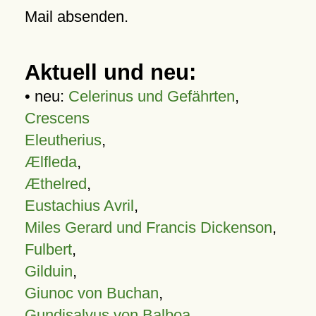
Mail absenden.
Aktuell und neu:
• neu:
Celerinus und Gefährten
,
Crescens
Eleutherius
,
Ælfleda
,
Æthelred
,
Eustachius Avril
,
Miles Gerard und Francis Dickenson
,
Fulbert
,
Gilduin
,
Giunoc von Buchan
,
Gundisalvus von Balboa
,