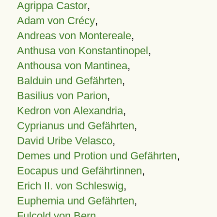
Agrippa Castor
,
Adam von Crécy
,
Andreas von Montereale
,
Anthusa von Konstantinopel
,
Anthousa von Mantinea
,
Balduin und Gefährten
,
Basilius von Parion
,
Kedron von Alexandria
,
Cyprianus und Gefährten
,
David Uribe Velasco
,
Demes und Protion und Gefährten
,
Eocapus und Gefährtinnen
,
Erich II. von Schleswig
,
Euphemia und Gefährten
,
Fulcold von Bern
,