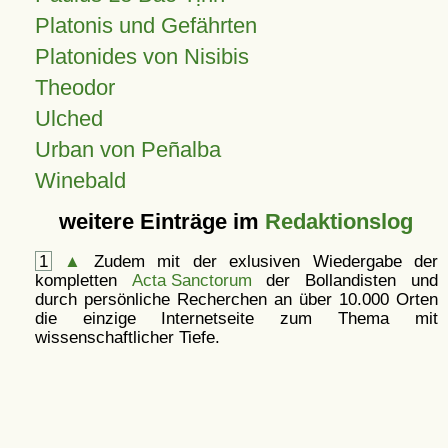
Platonis und Gefährten
Platonides von Nisibis
Theodor
Ulched
Urban von Peñalba
Winebald
weitere Einträge im
Redaktionslog
1
▲
Zudem mit der exlusiven Wiedergabe der
kompletten
Acta Sanctorum
der Bollandisten und
durch persönliche Recherchen an über 10.000 Orten
die einzige Internetseite zum Thema mit
wissenschaftlicher Tiefe.