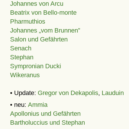
Johannes von Arcu
Beatrix von Bello-monte
Pharmuthios
Johannes
vom Brunnen
Salon und Gefährten
Senach
Stephan
Sympronian Ducki
Wikeranus
• Update:
Gregor von Dekapolis
,
Lauduin
• neu:
Ammia
Apollonius und Gefährten
Bartholuccius und Stephan