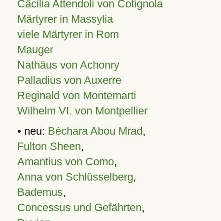
Cäcilia Attendoli von Cotignola
Märtyrer in Massylia
viele Märtyrer in Rom
Mauger
Nathäus von Achonry
Palladius von Auxerre
Reginald von Montemarti
Wilhelm VI. von Montpellier
• neu:
Béchara Abou Mrad
,
Fulton Sheen
,
Amantius von Como
,
Anna von Schlüsselberg
,
Bademus
,
Concessus und Gefährten
,