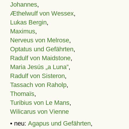
Johannes
,
Æthelwulf von Wessex
,
Lukas Bergin
,
Maximus
,
Nerveus von Melrose
,
Optatus und Gefährten
,
Radulf von Maidstone
,
Maria Jesús „a Luna”
,
Radulf von Sisteron
,
Tassach von Raholp
,
Thomaïs
,
Turibius von Le Mans
,
Wilicarus von Vienne
• neu:
Agapus und Gefährten
,