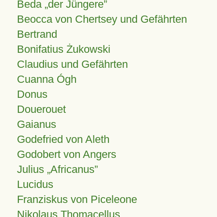
Beda „der Jüngere”
Beocca von Chertsey und Gefährten
Bertrand
Bonifatius Żukowski
Claudius und Gefährten
Cuanna Ógh
Donus
Douerouet
Gaianus
Godefried von Aleth
Godobert von Angers
Julius
Africanus
Lucidus
Franziskus von Piceleone
Nikolaus Thomacellus