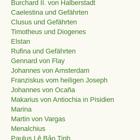
Burchard II. von Halberstadt
Caelestina und Gefährten
Clusus und Gefährten
Timotheus und Diogenes
Elstan
Rufina und Gefährten
Gennard von Flay
Johannes von Amsterdam
Franziskus vom heiligen Joseph
Johannes von Ocaña
Makarius von Antiochia in Pisidien
Marina
Martin von Vargas
Menalchius
Paulus Lê Bảo Tịnh