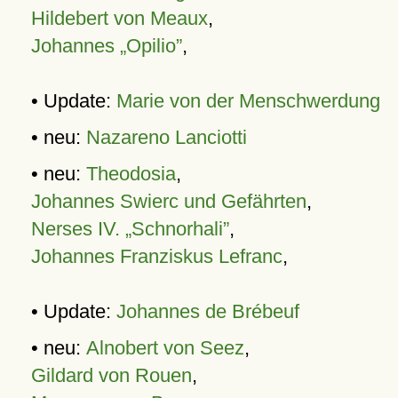
Hildebert von Meaux
,
Johannes „Opilio”
,
• Update:
Marie von der Menschwerdung
• neu:
Nazareno Lanciotti
• neu:
Theodosia
,
Johannes Swierc und Gefährten
,
Nerses IV. „Schnorhali”
,
Johannes Franziskus Lefranc
,
• Update:
Johannes de Brébeuf
• neu:
Alnobert von Seez
,
Gildard von Rouen
,