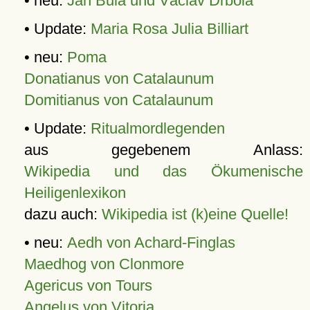
• neu:
Jan Bula und Václav Drbola
• Update:
Maria Rosa Julia Billiart
• neu:
Poma
Donatianus von Catalaunum
Domitianus von Catalaunum
• Update:
Ritualmordlegenden
aus gegebenem Anlass:
Wikipedia und das Ökumenische
Heiligenlexikon
dazu auch:
Wikipedia ist (k)eine Quelle!
• neu:
Aedh von Achard-Finglas
Maedhog von Clonmore
Agericus von Tours
Angelus von Vitoria