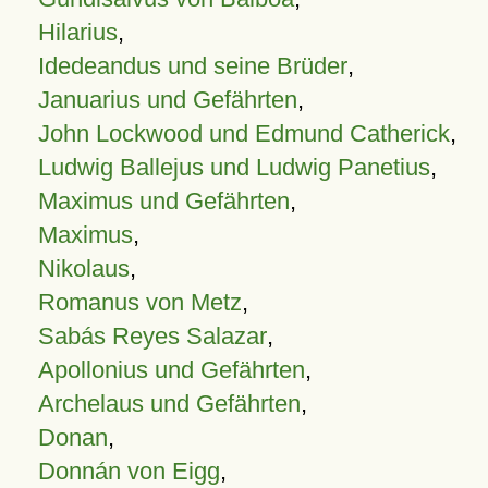
Hilarius
,
Idedeandus und seine Brüder
,
Januarius und Gefährten
,
John Lockwood und Edmund Catherick
,
Ludwig Ballejus und Ludwig Panetius
,
Maximus und Gefährten
,
Maximus
,
Nikolaus
,
Romanus von Metz
,
Sabás Reyes Salazar
,
Apollonius und Gefährten
,
Archelaus und Gefährten
,
Donan
,
Donnán von Eigg
,