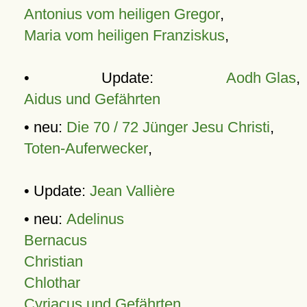
Antonius vom heiligen Gregor
,
Maria vom heiligen Franziskus
,
• Update:
Aodh Glas
,
Aidus und Gefährten
• neu:
Die 70 / 72 Jünger Jesu Christi
,
Toten-Auferwecker
,
• Update:
Jean Vallière
• neu:
Adelinus
Bernacus
Christian
Chlothar
Cyriacus und Gefährten