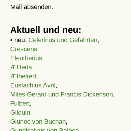
Mail absenden.
Aktuell und neu:
• neu:
Celerinus und Gefährten
,
Crescens
Eleutherius
,
Ælfleda
,
Æthelred
,
Eustachius Avril
,
Miles Gerard und Francis Dickenson
,
Fulbert
,
Gilduin
,
Giunoc von Buchan
,
Gundisalvus von Balboa
,