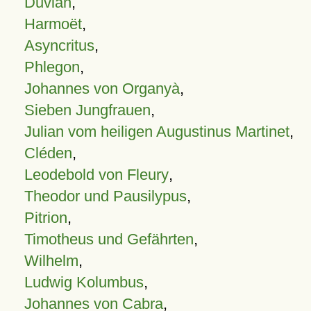
Duvian
,
Harmoët
,
Asyncritus
,
Phlegon
,
Johannes von Organyà
,
Sieben Jungfrauen
,
Julian vom heiligen Augustinus Martinet
,
Cléden
,
Leodebold von Fleury
,
Theodor und Pausilypus
,
Pitrion
,
Timotheus und Gefährten
,
Wilhelm
,
Ludwig Kolumbus
,
Johannes von Cabra
,