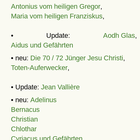
Antonius vom heiligen Gregor
,
Maria vom heiligen Franziskus
,
• Update:
Aodh Glas
,
Aidus und Gefährten
• neu:
Die 70 / 72 Jünger Jesu Christi
,
Toten-Auferwecker
,
• Update:
Jean Vallière
• neu:
Adelinus
Bernacus
Christian
Chlothar
Cyriacus und Gefährten