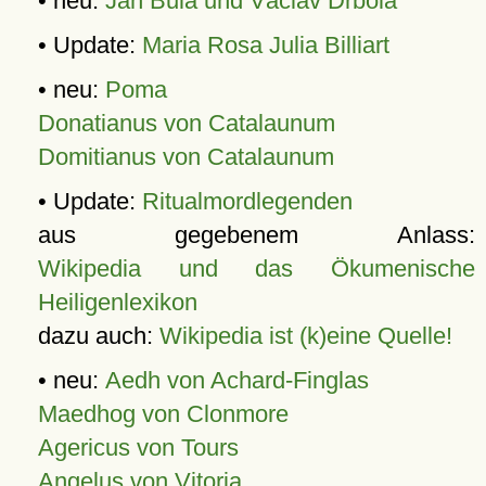
• neu:
Jan Bula und Václav Drbola
• Update:
Maria Rosa Julia Billiart
• neu:
Poma
Donatianus von Catalaunum
Domitianus von Catalaunum
• Update:
Ritualmordlegenden
aus gegebenem Anlass:
Wikipedia und das Ökumenische
Heiligenlexikon
dazu auch:
Wikipedia ist (k)eine Quelle!
• neu:
Aedh von Achard-Finglas
Maedhog von Clonmore
Agericus von Tours
Angelus von Vitoria