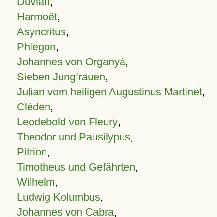
Duvian
,
Harmoët
,
Asyncritus
,
Phlegon
,
Johannes von Organyà
,
Sieben Jungfrauen
,
Julian vom heiligen Augustinus Martinet
,
Cléden
,
Leodebold von Fleury
,
Theodor und Pausilypus
,
Pitrion
,
Timotheus und Gefährten
,
Wilhelm
,
Ludwig Kolumbus
,
Johannes von Cabra
,