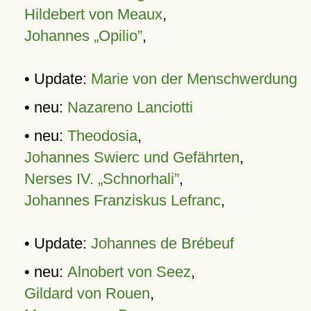
Hildebert von Meaux
,
Johannes „Opilio”
,
• Update:
Marie von der Menschwerdung
• neu:
Nazareno Lanciotti
• neu:
Theodosia
,
Johannes Swierc und Gefährten
,
Nerses IV. „Schnorhali”
,
Johannes Franziskus Lefranc
,
• Update:
Johannes de Brébeuf
• neu:
Alnobert von Seez
,
Gildard von Rouen
,