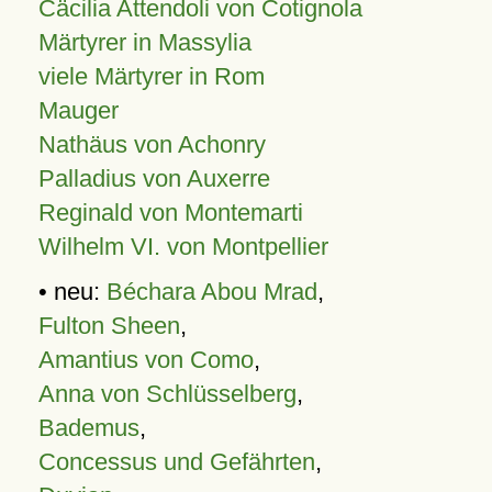
Cäcilia Attendoli von Cotignola
Märtyrer in Massylia
viele Märtyrer in Rom
Mauger
Nathäus von Achonry
Palladius von Auxerre
Reginald von Montemarti
Wilhelm VI. von Montpellier
• neu:
Béchara Abou Mrad
,
Fulton Sheen
,
Amantius von Como
,
Anna von Schlüsselberg
,
Bademus
,
Concessus und Gefährten
,