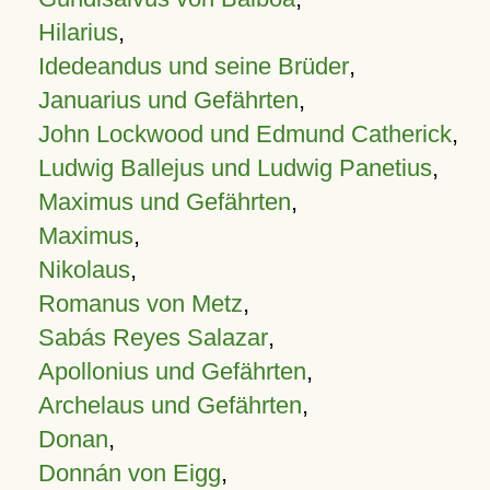
Hilarius
,
Idedeandus und seine Brüder
,
Januarius und Gefährten
,
John Lockwood und Edmund Catherick
,
Ludwig Ballejus und Ludwig Panetius
,
Maximus und Gefährten
,
Maximus
,
Nikolaus
,
Romanus von Metz
,
Sabás Reyes Salazar
,
Apollonius und Gefährten
,
Archelaus und Gefährten
,
Donan
,
Donnán von Eigg
,