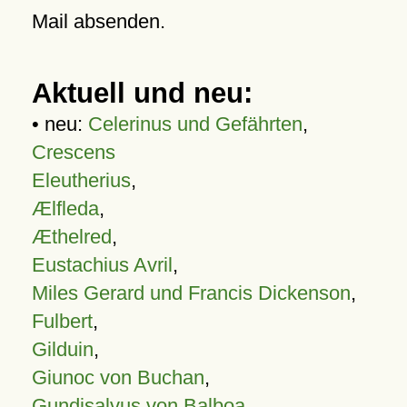
Mail absenden.
Aktuell und neu:
• neu:
Celerinus und Gefährten
,
Crescens
Eleutherius
,
Ælfleda
,
Æthelred
,
Eustachius Avril
,
Miles Gerard und Francis Dickenson
,
Fulbert
,
Gilduin
,
Giunoc von Buchan
,
Gundisalvus von Balboa
,