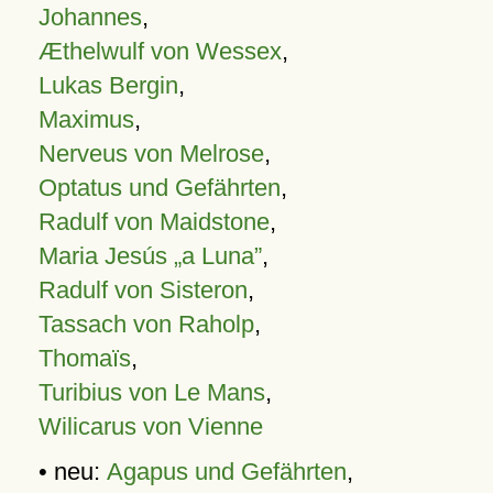
Johannes
,
Æthelwulf von Wessex
,
Lukas Bergin
,
Maximus
,
Nerveus von Melrose
,
Optatus und Gefährten
,
Radulf von Maidstone
,
Maria Jesús „a Luna”
,
Radulf von Sisteron
,
Tassach von Raholp
,
Thomaïs
,
Turibius von Le Mans
,
Wilicarus von Vienne
• neu:
Agapus und Gefährten
,