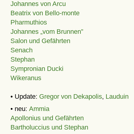
Johannes von Arcu
Beatrix von Bello-monte
Pharmuthios
Johannes
vom Brunnen
Salon und Gefährten
Senach
Stephan
Sympronian Ducki
Wikeranus
• Update:
Gregor von Dekapolis
,
Lauduin
• neu:
Ammia
Apollonius und Gefährten
Bartholuccius und Stephan