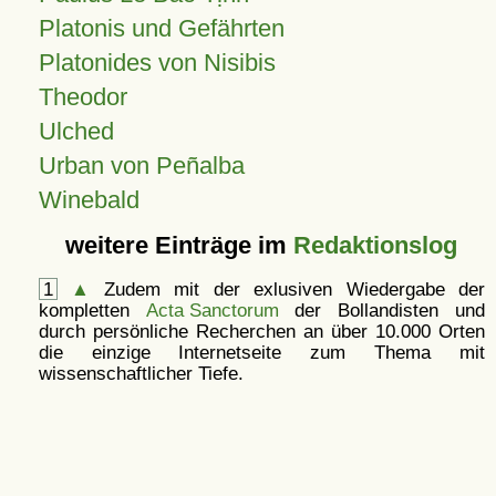
Platonis und Gefährten
Platonides von Nisibis
Theodor
Ulched
Urban von Peñalba
Winebald
weitere Einträge im
Redaktionslog
1
▲
Zudem mit der exlusiven Wiedergabe der
kompletten
Acta Sanctorum
der Bollandisten und
durch persönliche Recherchen an über 10.000 Orten
die einzige Internetseite zum Thema mit
wissenschaftlicher Tiefe.