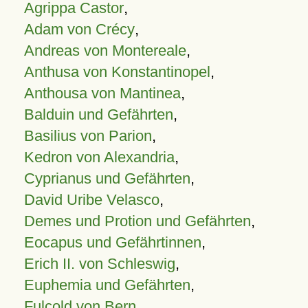
Agrippa Castor
,
Adam von Crécy
,
Andreas von Montereale
,
Anthusa von Konstantinopel
,
Anthousa von Mantinea
,
Balduin und Gefährten
,
Basilius von Parion
,
Kedron von Alexandria
,
Cyprianus und Gefährten
,
David Uribe Velasco
,
Demes und Protion und Gefährten
,
Eocapus und Gefährtinnen
,
Erich II. von Schleswig
,
Euphemia und Gefährten
,
Fulcold von Bern
,