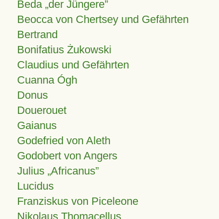
Beda „der Jüngere”
Beocca von Chertsey und Gefährten
Bertrand
Bonifatius Żukowski
Claudius und Gefährten
Cuanna Ógh
Donus
Douerouet
Gaianus
Godefried von Aleth
Godobert von Angers
Julius
Africanus
Lucidus
Franziskus von Piceleone
Nikolaus Thomacellus