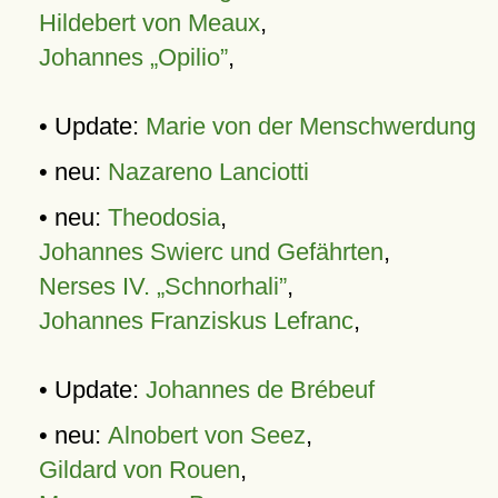
Hildebert von Meaux
,
Johannes „Opilio”
,
• Update:
Marie von der Menschwerdung
• neu:
Nazareno Lanciotti
• neu:
Theodosia
,
Johannes Swierc und Gefährten
,
Nerses IV. „Schnorhali”
,
Johannes Franziskus Lefranc
,
• Update:
Johannes de Brébeuf
• neu:
Alnobert von Seez
,
Gildard von Rouen
,