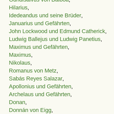
Hilarius
,
Idedeandus und seine Brüder
,
Januarius und Gefährten
,
John Lockwood und Edmund Catherick
,
Ludwig Ballejus und Ludwig Panetius
,
Maximus und Gefährten
,
Maximus
,
Nikolaus
,
Romanus von Metz
,
Sabás Reyes Salazar
,
Apollonius und Gefährten
,
Archelaus und Gefährten
,
Donan
,
Donnán von Eigg
,