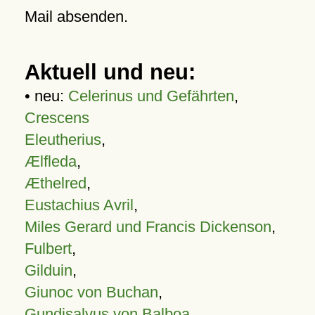
Mail absenden.
Aktuell und neu:
• neu:
Celerinus und Gefährten
,
Crescens
Eleutherius
,
Ælfleda
,
Æthelred
,
Eustachius Avril
,
Miles Gerard und Francis Dickenson
,
Fulbert
,
Gilduin
,
Giunoc von Buchan
,
Gundisalvus von Balboa
,