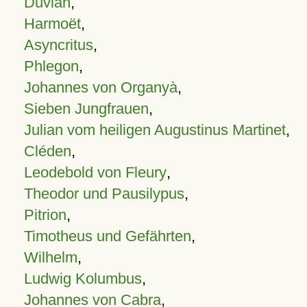
Duvian
,
Harmoët
,
Asyncritus
,
Phlegon
,
Johannes von Organyà
,
Sieben Jungfrauen
,
Julian vom heiligen Augustinus Martinet
,
Cléden
,
Leodebold von Fleury
,
Theodor und Pausilypus
,
Pitrion
,
Timotheus und Gefährten
,
Wilhelm
,
Ludwig Kolumbus
,
Johannes von Cabra
,