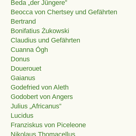
Beda „der Jüngere”
Beocca von Chertsey und Gefährten
Bertrand
Bonifatius Żukowski
Claudius und Gefährten
Cuanna Ógh
Donus
Douerouet
Gaianus
Godefried von Aleth
Godobert von Angers
Julius
Africanus
Lucidus
Franziskus von Piceleone
Nikolaus Thomacellus