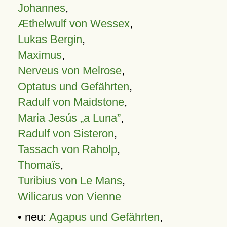
Johannes
,
Æthelwulf von Wessex
,
Lukas Bergin
,
Maximus
,
Nerveus von Melrose
,
Optatus und Gefährten
,
Radulf von Maidstone
,
Maria Jesús „a Luna”
,
Radulf von Sisteron
,
Tassach von Raholp
,
Thomaïs
,
Turibius von Le Mans
,
Wilicarus von Vienne
• neu:
Agapus und Gefährten
,