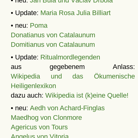
• neu:
Jan Bula und Václav Drbola
• Update:
Maria Rosa Julia Billiart
• neu:
Poma
Donatianus von Catalaunum
Domitianus von Catalaunum
• Update:
Ritualmordlegenden
aus gegebenem Anlass:
Wikipedia und das Ökumenische
Heiligenlexikon
dazu auch:
Wikipedia ist (k)eine Quelle!
• neu:
Aedh von Achard-Finglas
Maedhog von Clonmore
Agericus von Tours
Angelus von Vitoria