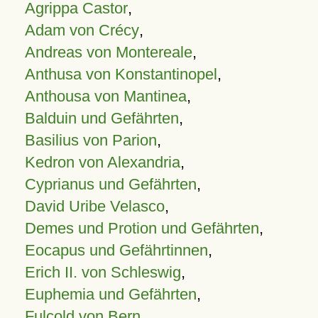
Agrippa Castor
,
Adam von Crécy
,
Andreas von Montereale
,
Anthusa von Konstantinopel
,
Anthousa von Mantinea
,
Balduin und Gefährten
,
Basilius von Parion
,
Kedron von Alexandria
,
Cyprianus und Gefährten
,
David Uribe Velasco
,
Demes und Protion und Gefährten
,
Eocapus und Gefährtinnen
,
Erich II. von Schleswig
,
Euphemia und Gefährten
,
Fulcold von Bern
,