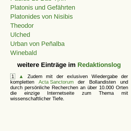
Platonis und Gefährten
Platonides von Nisibis
Theodor
Ulched
Urban von Peñalba
Winebald
weitere Einträge im
Redaktionslog
1
▲
Zudem mit der exlusiven Wiedergabe der
kompletten
Acta Sanctorum
der Bollandisten und
durch persönliche Recherchen an über 10.000 Orten
die einzige Internetseite zum Thema mit
wissenschaftlicher Tiefe.