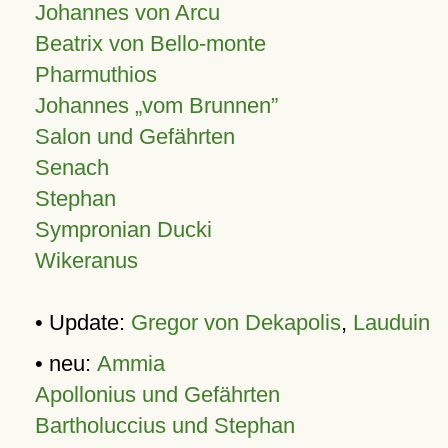
Johannes von Arcu
Beatrix von Bello-monte
Pharmuthios
Johannes
vom Brunnen
Salon und Gefährten
Senach
Stephan
Sympronian Ducki
Wikeranus
• Update:
Gregor von Dekapolis
,
Lauduin
• neu:
Ammia
Apollonius und Gefährten
Bartholuccius und Stephan