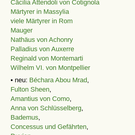
Cäcilia Attendoli von Cotignola
Märtyrer in Massylia
viele Märtyrer in Rom
Mauger
Nathäus von Achonry
Palladius von Auxerre
Reginald von Montemarti
Wilhelm VI. von Montpellier
• neu:
Béchara Abou Mrad
,
Fulton Sheen
,
Amantius von Como
,
Anna von Schlüsselberg
,
Bademus
,
Concessus und Gefährten
,