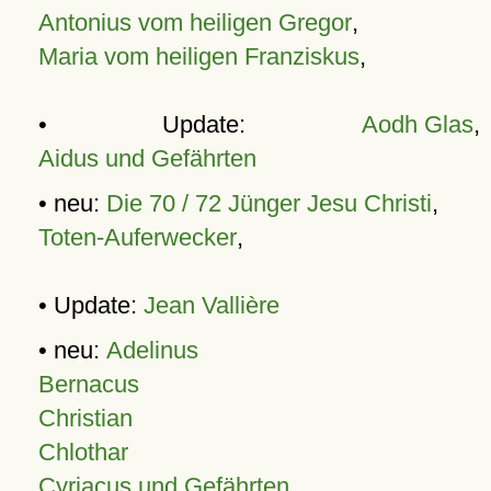
Antonius vom heiligen Gregor
,
Maria vom heiligen Franziskus
,
• Update:
Aodh Glas
,
Aidus und Gefährten
• neu:
Die 70 / 72 Jünger Jesu Christi
,
Toten-Auferwecker
,
• Update:
Jean Vallière
• neu:
Adelinus
Bernacus
Christian
Chlothar
Cyriacus und Gefährten