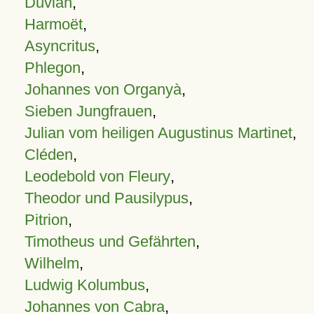
Duvian
,
Harmoët
,
Asyncritus
,
Phlegon
,
Johannes von Organyà
,
Sieben Jungfrauen
,
Julian vom heiligen Augustinus Martinet
,
Cléden
,
Leodebold von Fleury
,
Theodor und Pausilypus
,
Pitrion
,
Timotheus und Gefährten
,
Wilhelm
,
Ludwig Kolumbus
,
Johannes von Cabra
,