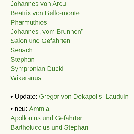
Johannes von Arcu
Beatrix von Bello-monte
Pharmuthios
Johannes
vom Brunnen
Salon und Gefährten
Senach
Stephan
Sympronian Ducki
Wikeranus
• Update:
Gregor von Dekapolis
,
Lauduin
• neu:
Ammia
Apollonius und Gefährten
Bartholuccius und Stephan