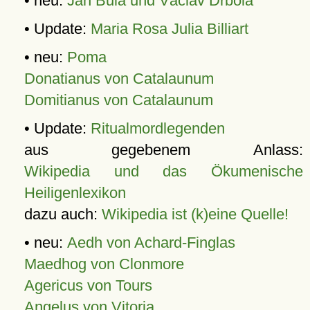
• neu:
Jan Bula und Václav Drbola
• Update:
Maria Rosa Julia Billiart
• neu:
Poma
Donatianus von Catalaunum
Domitianus von Catalaunum
• Update:
Ritualmordlegenden
aus gegebenem Anlass:
Wikipedia und das Ökumenische
Heiligenlexikon
dazu auch:
Wikipedia ist (k)eine Quelle!
• neu:
Aedh von Achard-Finglas
Maedhog von Clonmore
Agericus von Tours
Angelus von Vitoria