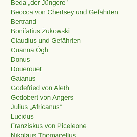
Beda „der Jüngere”
Beocca von Chertsey und Gefährten
Bertrand
Bonifatius Żukowski
Claudius und Gefährten
Cuanna Ógh
Donus
Douerouet
Gaianus
Godefried von Aleth
Godobert von Angers
Julius
Africanus
Lucidus
Franziskus von Piceleone
Nikolaus Thomacellus