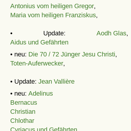
Antonius vom heiligen Gregor
,
Maria vom heiligen Franziskus
,
• Update:
Aodh Glas
,
Aidus und Gefährten
• neu:
Die 70 / 72 Jünger Jesu Christi
,
Toten-Auferwecker
,
• Update:
Jean Vallière
• neu:
Adelinus
Bernacus
Christian
Chlothar
Cyriacus und Gefährten