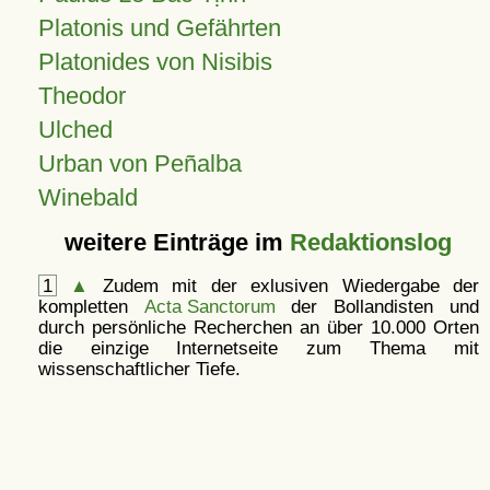
Platonis und Gefährten
Platonides von Nisibis
Theodor
Ulched
Urban von Peñalba
Winebald
weitere Einträge im
Redaktionslog
1
▲
Zudem mit der exlusiven Wiedergabe der
kompletten
Acta Sanctorum
der Bollandisten und
durch persönliche Recherchen an über 10.000 Orten
die einzige Internetseite zum Thema mit
wissenschaftlicher Tiefe.