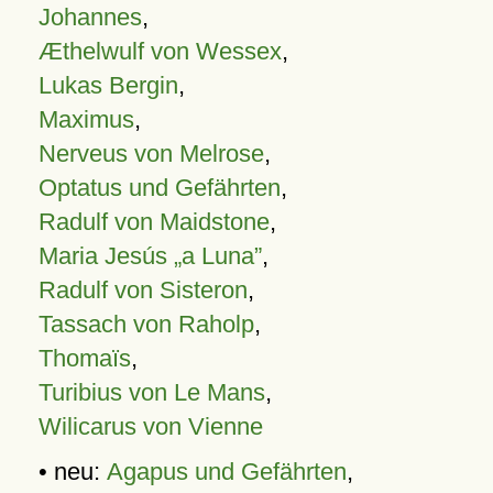
Johannes
,
Æthelwulf von Wessex
,
Lukas Bergin
,
Maximus
,
Nerveus von Melrose
,
Optatus und Gefährten
,
Radulf von Maidstone
,
Maria Jesús „a Luna”
,
Radulf von Sisteron
,
Tassach von Raholp
,
Thomaïs
,
Turibius von Le Mans
,
Wilicarus von Vienne
• neu:
Agapus und Gefährten
,