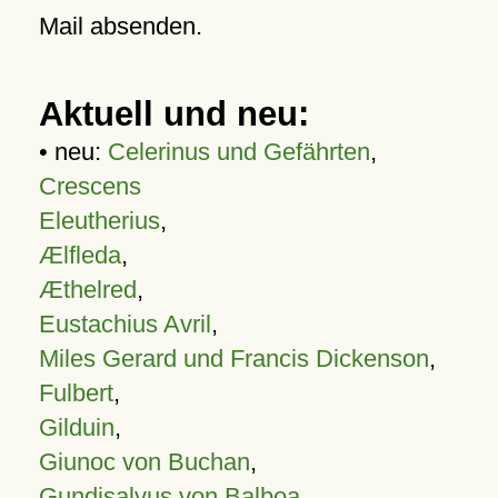
Mail absenden.
Aktuell und neu:
• neu:
Celerinus und Gefährten
,
Crescens
Eleutherius
,
Ælfleda
,
Æthelred
,
Eustachius Avril
,
Miles Gerard und Francis Dickenson
,
Fulbert
,
Gilduin
,
Giunoc von Buchan
,
Gundisalvus von Balboa
,