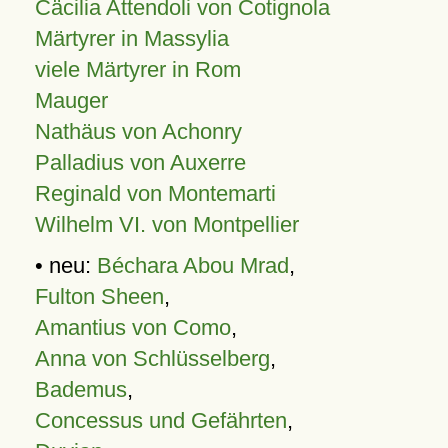
Cäcilia Attendoli von Cotignola
Märtyrer in Massylia
viele Märtyrer in Rom
Mauger
Nathäus von Achonry
Palladius von Auxerre
Reginald von Montemarti
Wilhelm VI. von Montpellier
• neu:
Béchara Abou Mrad
,
Fulton Sheen
,
Amantius von Como
,
Anna von Schlüsselberg
,
Bademus
,
Concessus und Gefährten
,