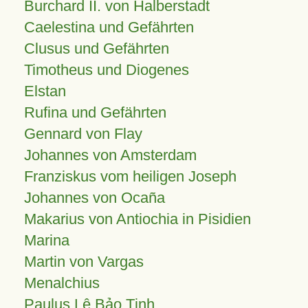
Burchard II. von Halberstadt
Caelestina und Gefährten
Clusus und Gefährten
Timotheus und Diogenes
Elstan
Rufina und Gefährten
Gennard von Flay
Johannes von Amsterdam
Franziskus vom heiligen Joseph
Johannes von Ocaña
Makarius von Antiochia in Pisidien
Marina
Martin von Vargas
Menalchius
Paulus Lê Bảo Tịnh