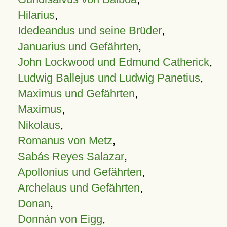
Hilarius
,
Idedeandus und seine Brüder
,
Januarius und Gefährten
,
John Lockwood und Edmund Catherick
,
Ludwig Ballejus und Ludwig Panetius
,
Maximus und Gefährten
,
Maximus
,
Nikolaus
,
Romanus von Metz
,
Sabás Reyes Salazar
,
Apollonius und Gefährten
,
Archelaus und Gefährten
,
Donan
,
Donnán von Eigg
,