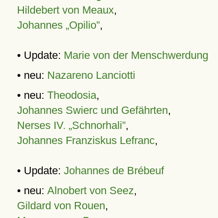
Hildebert von Meaux
,
Johannes „Opilio”
,
• Update:
Marie von der Menschwerdung
• neu:
Nazareno Lanciotti
• neu:
Theodosia
,
Johannes Swierc und Gefährten
,
Nerses IV. „Schnorhali”
,
Johannes Franziskus Lefranc
,
• Update:
Johannes de Brébeuf
• neu:
Alnobert von Seez
,
Gildard von Rouen
,