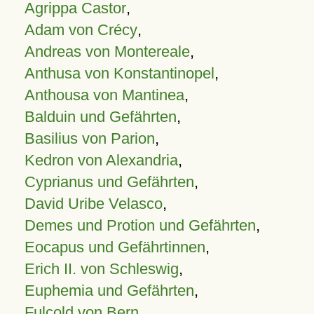
Agrippa Castor
,
Adam von Crécy
,
Andreas von Montereale
,
Anthusa von Konstantinopel
,
Anthousa von Mantinea
,
Balduin und Gefährten
,
Basilius von Parion
,
Kedron von Alexandria
,
Cyprianus und Gefährten
,
David Uribe Velasco
,
Demes und Protion und Gefährten
,
Eocapus und Gefährtinnen
,
Erich II. von Schleswig
,
Euphemia und Gefährten
,
Fulcold von Bern
,