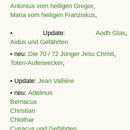
Antonius vom heiligen Gregor
,
Maria vom heiligen Franziskus
,
• Update:
Aodh Glas
,
Aidus und Gefährten
• neu:
Die 70 / 72 Jünger Jesu Christi
,
Toten-Auferwecker
,
• Update:
Jean Vallière
• neu:
Adelinus
Bernacus
Christian
Chlothar
Cyriacus und Gefährten