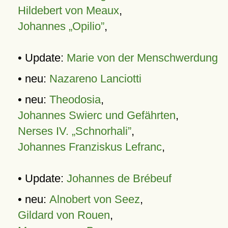
Hildebert von Meaux
,
Johannes „Opilio”
,
• Update:
Marie von der Menschwerdung
• neu:
Nazareno Lanciotti
• neu:
Theodosia
,
Johannes Swierc und Gefährten
,
Nerses IV. „Schnorhali”
,
Johannes Franziskus Lefranc
,
• Update:
Johannes de Brébeuf
• neu:
Alnobert von Seez
,
Gildard von Rouen
,