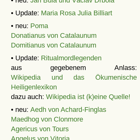
• neu:
Jan Bula und Václav Drbola
• Update:
Maria Rosa Julia Billiart
• neu:
Poma
Donatianus von Catalaunum
Domitianus von Catalaunum
• Update:
Ritualmordlegenden
aus gegebenem Anlass:
Wikipedia und das Ökumenische
Heiligenlexikon
dazu auch:
Wikipedia ist (k)eine Quelle!
• neu:
Aedh von Achard-Finglas
Maedhog von Clonmore
Agericus von Tours
Angelus von Vitoria