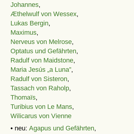
Johannes
,
Æthelwulf von Wessex
,
Lukas Bergin
,
Maximus
,
Nerveus von Melrose
,
Optatus und Gefährten
,
Radulf von Maidstone
,
Maria Jesús „a Luna”
,
Radulf von Sisteron
,
Tassach von Raholp
,
Thomaïs
,
Turibius von Le Mans
,
Wilicarus von Vienne
• neu:
Agapus und Gefährten
,