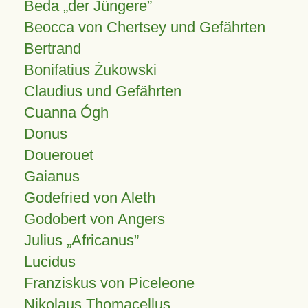
Beda „der Jüngere”
Beocca von Chertsey und Gefährten
Bertrand
Bonifatius Żukowski
Claudius und Gefährten
Cuanna Ógh
Donus
Douerouet
Gaianus
Godefried von Aleth
Godobert von Angers
Julius
Africanus
Lucidus
Franziskus von Piceleone
Nikolaus Thomacellus