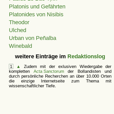
Platonis und Gefährten
Platonides von Nisibis
Theodor
Ulched
Urban von Peñalba
Winebald
weitere Einträge im
Redaktionslog
1
▲
Zudem mit der exlusiven Wiedergabe der
kompletten
Acta Sanctorum
der Bollandisten und
durch persönliche Recherchen an über 10.000 Orten
die einzige Internetseite zum Thema mit
wissenschaftlicher Tiefe.