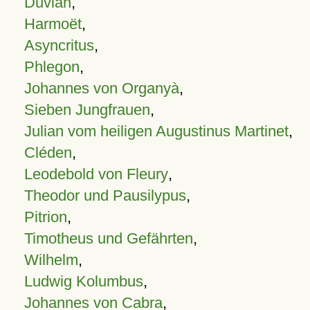
Duvian
,
Harmoët
,
Asyncritus
,
Phlegon
,
Johannes von Organyà
,
Sieben Jungfrauen
,
Julian vom heiligen Augustinus Martinet
,
Cléden
,
Leodebold von Fleury
,
Theodor und Pausilypus
,
Pitrion
,
Timotheus und Gefährten
,
Wilhelm
,
Ludwig Kolumbus
,
Johannes von Cabra
,