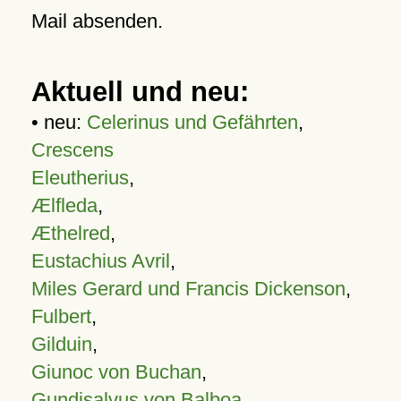
Mail absenden.
Aktuell und neu:
• neu:
Celerinus und Gefährten
,
Crescens
Eleutherius
,
Ælfleda
,
Æthelred
,
Eustachius Avril
,
Miles Gerard und Francis Dickenson
,
Fulbert
,
Gilduin
,
Giunoc von Buchan
,
Gundisalvus von Balboa
,