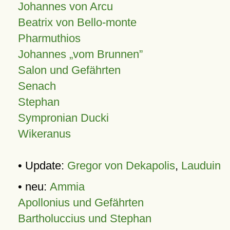
Johannes von Arcu
Beatrix von Bello-monte
Pharmuthios
Johannes
vom Brunnen
Salon und Gefährten
Senach
Stephan
Sympronian Ducki
Wikeranus
• Update:
Gregor von Dekapolis
,
Lauduin
• neu:
Ammia
Apollonius und Gefährten
Bartholuccius und Stephan