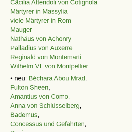
Cäcilia Attendoli von Cotignola
Märtyrer in Massylia
viele Märtyrer in Rom
Mauger
Nathäus von Achonry
Palladius von Auxerre
Reginald von Montemarti
Wilhelm VI. von Montpellier
• neu:
Béchara Abou Mrad
,
Fulton Sheen
,
Amantius von Como
,
Anna von Schlüsselberg
,
Bademus
,
Concessus und Gefährten
,