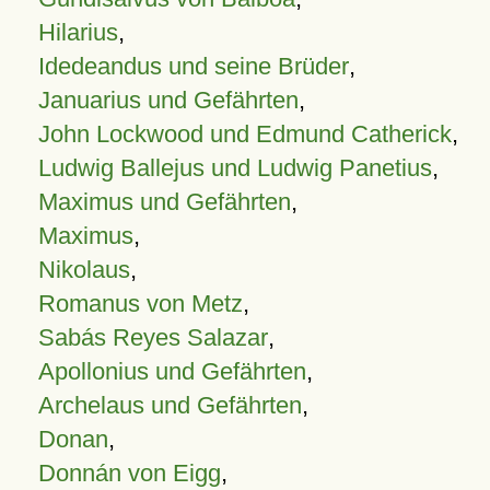
Hilarius
,
Idedeandus und seine Brüder
,
Januarius und Gefährten
,
John Lockwood und Edmund Catherick
,
Ludwig Ballejus und Ludwig Panetius
,
Maximus und Gefährten
,
Maximus
,
Nikolaus
,
Romanus von Metz
,
Sabás Reyes Salazar
,
Apollonius und Gefährten
,
Archelaus und Gefährten
,
Donan
,
Donnán von Eigg
,