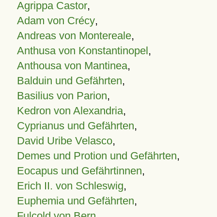
Agrippa Castor
,
Adam von Crécy
,
Andreas von Montereale
,
Anthusa von Konstantinopel
,
Anthousa von Mantinea
,
Balduin und Gefährten
,
Basilius von Parion
,
Kedron von Alexandria
,
Cyprianus und Gefährten
,
David Uribe Velasco
,
Demes und Protion und Gefährten
,
Eocapus und Gefährtinnen
,
Erich II. von Schleswig
,
Euphemia und Gefährten
,
Fulcold von Bern
,