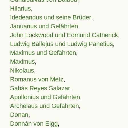
Hilarius
,
Idedeandus und seine Brüder
,
Januarius und Gefährten
,
John Lockwood und Edmund Catherick
,
Ludwig Ballejus und Ludwig Panetius
,
Maximus und Gefährten
,
Maximus
,
Nikolaus
,
Romanus von Metz
,
Sabás Reyes Salazar
,
Apollonius und Gefährten
,
Archelaus und Gefährten
,
Donan
,
Donnán von Eigg
,