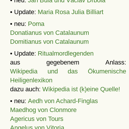
• neu:
Jan Bula und Václav Drbola
• Update:
Maria Rosa Julia Billiart
• neu:
Poma
Donatianus von Catalaunum
Domitianus von Catalaunum
• Update:
Ritualmordlegenden
aus gegebenem Anlass:
Wikipedia und das Ökumenische
Heiligenlexikon
dazu auch:
Wikipedia ist (k)eine Quelle!
• neu:
Aedh von Achard-Finglas
Maedhog von Clonmore
Agericus von Tours
Angelus von Vitoria