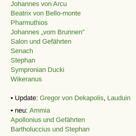
Johannes von Arcu
Beatrix von Bello-monte
Pharmuthios
Johannes
vom Brunnen
Salon und Gefährten
Senach
Stephan
Sympronian Ducki
Wikeranus
• Update:
Gregor von Dekapolis
,
Lauduin
• neu:
Ammia
Apollonius und Gefährten
Bartholuccius und Stephan