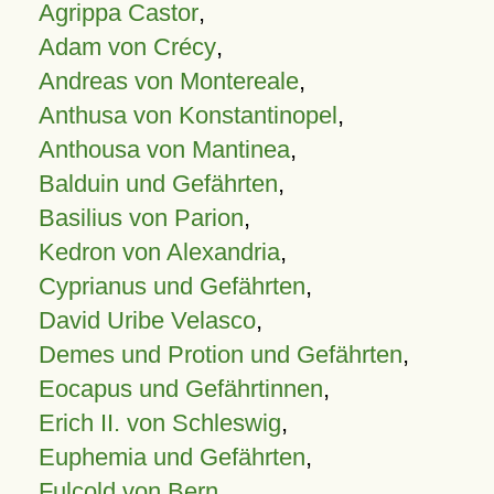
Agrippa Castor
,
Adam von Crécy
,
Andreas von Montereale
,
Anthusa von Konstantinopel
,
Anthousa von Mantinea
,
Balduin und Gefährten
,
Basilius von Parion
,
Kedron von Alexandria
,
Cyprianus und Gefährten
,
David Uribe Velasco
,
Demes und Protion und Gefährten
,
Eocapus und Gefährtinnen
,
Erich II. von Schleswig
,
Euphemia und Gefährten
,
Fulcold von Bern
,