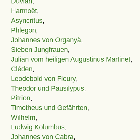
Duvian
,
Harmoët
,
Asyncritus
,
Phlegon
,
Johannes von Organyà
,
Sieben Jungfrauen
,
Julian vom heiligen Augustinus Martinet
,
Cléden
,
Leodebold von Fleury
,
Theodor und Pausilypus
,
Pitrion
,
Timotheus und Gefährten
,
Wilhelm
,
Ludwig Kolumbus
,
Johannes von Cabra
,