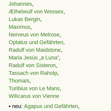
Johannes
,
Æthelwulf von Wessex
,
Lukas Bergin
,
Maximus
,
Nerveus von Melrose
,
Optatus und Gefährten
,
Radulf von Maidstone
,
Maria Jesús „a Luna”
,
Radulf von Sisteron
,
Tassach von Raholp
,
Thomaïs
,
Turibius von Le Mans
,
Wilicarus von Vienne
• neu:
Agapus und Gefährten
,