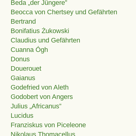
Beda „der Jüngere”
Beocca von Chertsey und Gefährten
Bertrand
Bonifatius Żukowski
Claudius und Gefährten
Cuanna Ógh
Donus
Douerouet
Gaianus
Godefried von Aleth
Godobert von Angers
Julius
Africanus
Lucidus
Franziskus von Piceleone
Nikolaus Thomacellus