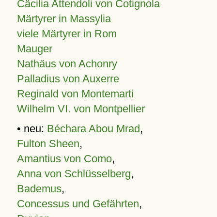
Cäcilia Attendoli von Cotignola
Märtyrer in Massylia
viele Märtyrer in Rom
Mauger
Nathäus von Achonry
Palladius von Auxerre
Reginald von Montemarti
Wilhelm VI. von Montpellier
• neu:
Béchara Abou Mrad
,
Fulton Sheen
,
Amantius von Como
,
Anna von Schlüsselberg
,
Bademus
,
Concessus und Gefährten
,