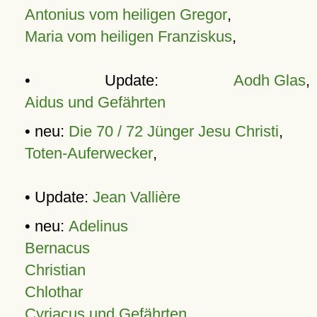
Antonius vom heiligen Gregor
,
Maria vom heiligen Franziskus
,
• Update:
Aodh Glas
,
Aidus und Gefährten
• neu:
Die 70 / 72 Jünger Jesu Christi
,
Toten-Auferwecker
,
• Update:
Jean Vallière
• neu:
Adelinus
Bernacus
Christian
Chlothar
Cyriacus und Gefährten