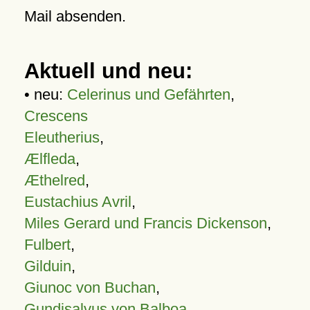
Mail absenden.
Aktuell und neu:
• neu:
Celerinus und Gefährten
,
Crescens
Eleutherius
,
Ælfleda
,
Æthelred
,
Eustachius Avril
,
Miles Gerard und Francis Dickenson
,
Fulbert
,
Gilduin
,
Giunoc von Buchan
,
Gundisalvus von Balboa
,