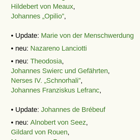
Hildebert von Meaux
,
Johannes „Opilio”
,
• Update:
Marie von der Menschwerdung
• neu:
Nazareno Lanciotti
• neu:
Theodosia
,
Johannes Swierc und Gefährten
,
Nerses IV. „Schnorhali”
,
Johannes Franziskus Lefranc
,
• Update:
Johannes de Brébeuf
• neu:
Alnobert von Seez
,
Gildard von Rouen
,