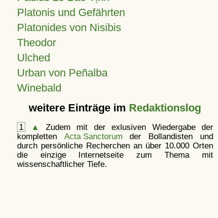
Platonis und Gefährten
Platonides von Nisibis
Theodor
Ulched
Urban von Peñalba
Winebald
weitere Einträge im
Redaktionslog
1
▲
Zudem mit der exlusiven Wiedergabe der
kompletten
Acta Sanctorum
der Bollandisten und
durch persönliche Recherchen an über 10.000 Orten
die einzige Internetseite zum Thema mit
wissenschaftlicher Tiefe.