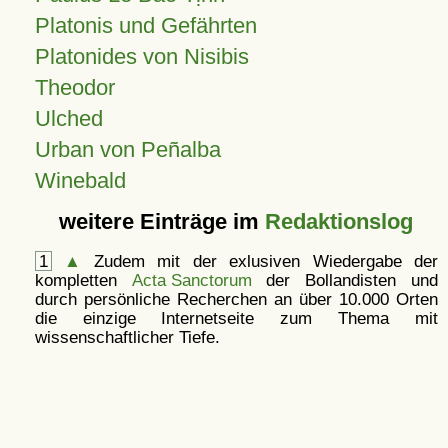
Platonis und Gefährten
Platonides von Nisibis
Theodor
Ulched
Urban von Peñalba
Winebald
weitere Einträge im
Redaktionslog
1
▲
Zudem mit der exlusiven Wiedergabe der
kompletten
Acta Sanctorum
der Bollandisten und
durch persönliche Recherchen an über 10.000 Orten
die einzige Internetseite zum Thema mit
wissenschaftlicher Tiefe.