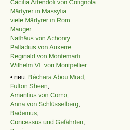
Cäcilia Attendoli von Cotignola
Märtyrer in Massylia
viele Märtyrer in Rom
Mauger
Nathäus von Achonry
Palladius von Auxerre
Reginald von Montemarti
Wilhelm VI. von Montpellier
• neu:
Béchara Abou Mrad
,
Fulton Sheen
,
Amantius von Como
,
Anna von Schlüsselberg
,
Bademus
,
Concessus und Gefährten
,