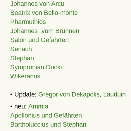
Johannes von Arcu
Beatrix von Bello-monte
Pharmuthios
Johannes
vom Brunnen
Salon und Gefährten
Senach
Stephan
Sympronian Ducki
Wikeranus
• Update:
Gregor von Dekapolis
,
Lauduin
• neu:
Ammia
Apollonius und Gefährten
Bartholuccius und Stephan