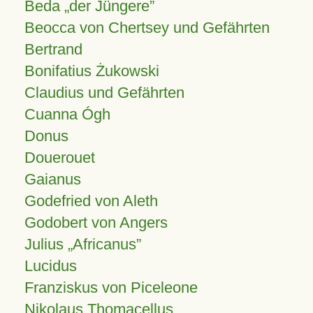
Beda „der Jüngere”
Beocca von Chertsey und Gefährten
Bertrand
Bonifatius Żukowski
Claudius und Gefährten
Cuanna Ógh
Donus
Douerouet
Gaianus
Godefried von Aleth
Godobert von Angers
Julius
Africanus
Lucidus
Franziskus von Piceleone
Nikolaus Thomacellus