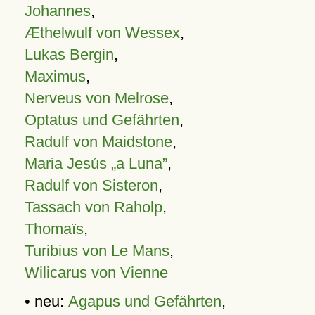
Johannes
,
Æthelwulf von Wessex
,
Lukas Bergin
,
Maximus
,
Nerveus von Melrose
,
Optatus und Gefährten
,
Radulf von Maidstone
,
Maria Jesús „a Luna”
,
Radulf von Sisteron
,
Tassach von Raholp
,
Thomaïs
,
Turibius von Le Mans
,
Wilicarus von Vienne
• neu:
Agapus und Gefährten
,