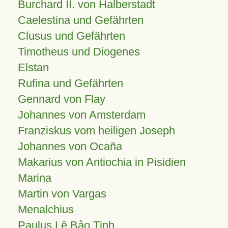
Burchard II. von Halberstadt
Caelestina und Gefährten
Clusus und Gefährten
Timotheus und Diogenes
Elstan
Rufina und Gefährten
Gennard von Flay
Johannes von Amsterdam
Franziskus vom heiligen Joseph
Johannes von Ocaña
Makarius von Antiochia in Pisidien
Marina
Martin von Vargas
Menalchius
Paulus Lê Bảo Tịnh