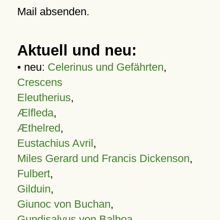
Mail absenden.
Aktuell und neu:
• neu:
Celerinus und Gefährten
,
Crescens
Eleutherius
,
Ælfleda
,
Æthelred
,
Eustachius Avril
,
Miles Gerard und Francis Dickenson
,
Fulbert
,
Gilduin
,
Giunoc von Buchan
,
Gundisalvus von Balboa
,