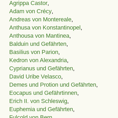
Agrippa Castor
,
Adam von Crécy
,
Andreas von Montereale
,
Anthusa von Konstantinopel
,
Anthousa von Mantinea
,
Balduin und Gefährten
,
Basilius von Parion
,
Kedron von Alexandria
,
Cyprianus und Gefährten
,
David Uribe Velasco
,
Demes und Protion und Gefährten
,
Eocapus und Gefährtinnen
,
Erich II. von Schleswig
,
Euphemia und Gefährten
,
Fulcold von Bern
,