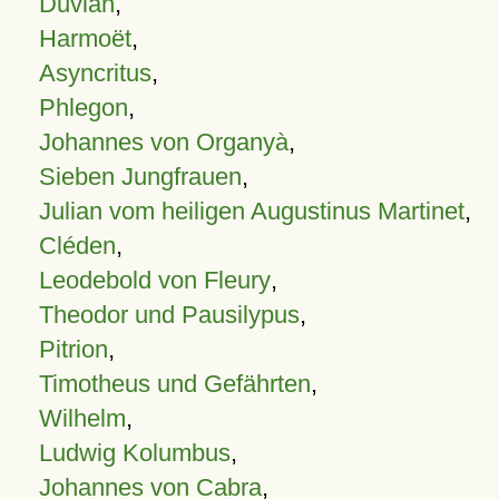
Duvian
,
Harmoët
,
Asyncritus
,
Phlegon
,
Johannes von Organyà
,
Sieben Jungfrauen
,
Julian vom heiligen Augustinus Martinet
,
Cléden
,
Leodebold von Fleury
,
Theodor und Pausilypus
,
Pitrion
,
Timotheus und Gefährten
,
Wilhelm
,
Ludwig Kolumbus
,
Johannes von Cabra
,