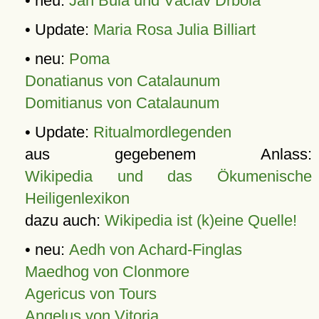
• neu:
Jan Bula und Václav Drbola
• Update:
Maria Rosa Julia Billiart
• neu:
Poma
Donatianus von Catalaunum
Domitianus von Catalaunum
• Update:
Ritualmordlegenden
aus gegebenem Anlass:
Wikipedia und das Ökumenische
Heiligenlexikon
dazu auch:
Wikipedia ist (k)eine Quelle!
• neu:
Aedh von Achard-Finglas
Maedhog von Clonmore
Agericus von Tours
Angelus von Vitoria