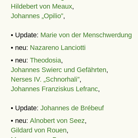
Hildebert von Meaux
,
Johannes „Opilio”
,
• Update:
Marie von der Menschwerdung
• neu:
Nazareno Lanciotti
• neu:
Theodosia
,
Johannes Swierc und Gefährten
,
Nerses IV. „Schnorhali”
,
Johannes Franziskus Lefranc
,
• Update:
Johannes de Brébeuf
• neu:
Alnobert von Seez
,
Gildard von Rouen
,