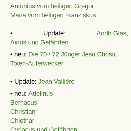
Antonius vom heiligen Gregor
,
Maria vom heiligen Franziskus
,
• Update:
Aodh Glas
,
Aidus und Gefährten
• neu:
Die 70 / 72 Jünger Jesu Christi
,
Toten-Auferwecker
,
• Update:
Jean Vallière
• neu:
Adelinus
Bernacus
Christian
Chlothar
Cyriacus und Gefährten