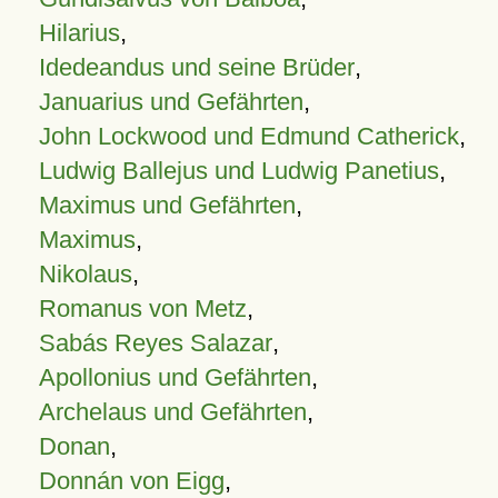
Hilarius
,
Idedeandus und seine Brüder
,
Januarius und Gefährten
,
John Lockwood und Edmund Catherick
,
Ludwig Ballejus und Ludwig Panetius
,
Maximus und Gefährten
,
Maximus
,
Nikolaus
,
Romanus von Metz
,
Sabás Reyes Salazar
,
Apollonius und Gefährten
,
Archelaus und Gefährten
,
Donan
,
Donnán von Eigg
,