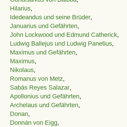
Hilarius
,
Idedeandus und seine Brüder
,
Januarius und Gefährten
,
John Lockwood und Edmund Catherick
,
Ludwig Ballejus und Ludwig Panetius
,
Maximus und Gefährten
,
Maximus
,
Nikolaus
,
Romanus von Metz
,
Sabás Reyes Salazar
,
Apollonius und Gefährten
,
Archelaus und Gefährten
,
Donan
,
Donnán von Eigg
,