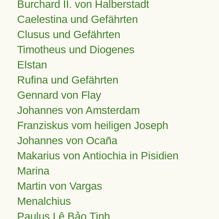
Burchard II. von Halberstadt
Caelestina und Gefährten
Clusus und Gefährten
Timotheus und Diogenes
Elstan
Rufina und Gefährten
Gennard von Flay
Johannes von Amsterdam
Franziskus vom heiligen Joseph
Johannes von Ocaña
Makarius von Antiochia in Pisidien
Marina
Martin von Vargas
Menalchius
Paulus Lê Bảo Tịnh