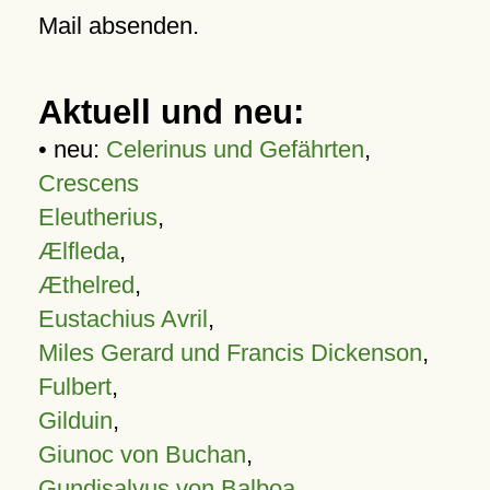
Mail absenden.
Aktuell und neu:
• neu:
Celerinus und Gefährten
,
Crescens
Eleutherius
,
Ælfleda
,
Æthelred
,
Eustachius Avril
,
Miles Gerard und Francis Dickenson
,
Fulbert
,
Gilduin
,
Giunoc von Buchan
,
Gundisalvus von Balboa
,