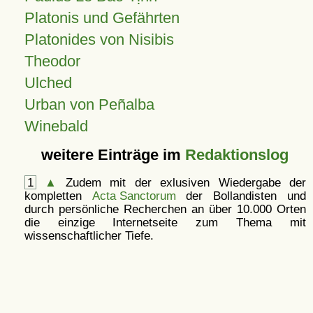
Platonis und Gefährten
Platonides von Nisibis
Theodor
Ulched
Urban von Peñalba
Winebald
weitere Einträge im
Redaktionslog
1
▲
Zudem mit der exlusiven Wiedergabe der
kompletten
Acta Sanctorum
der Bollandisten und
durch persönliche Recherchen an über 10.000 Orten
die einzige Internetseite zum Thema mit
wissenschaftlicher Tiefe.