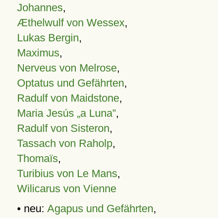
Johannes
,
Æthelwulf von Wessex
,
Lukas Bergin
,
Maximus
,
Nerveus von Melrose
,
Optatus und Gefährten
,
Radulf von Maidstone
,
Maria Jesús „a Luna”
,
Radulf von Sisteron
,
Tassach von Raholp
,
Thomaïs
,
Turibius von Le Mans
,
Wilicarus von Vienne
• neu:
Agapus und Gefährten
,