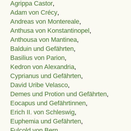
Agrippa Castor
,
Adam von Crécy
,
Andreas von Montereale
,
Anthusa von Konstantinopel
,
Anthousa von Mantinea
,
Balduin und Gefährten
,
Basilius von Parion
,
Kedron von Alexandria
,
Cyprianus und Gefährten
,
David Uribe Velasco
,
Demes und Protion und Gefährten
,
Eocapus und Gefährtinnen
,
Erich II. von Schleswig
,
Euphemia und Gefährten
,
Fulcold von Bern
,