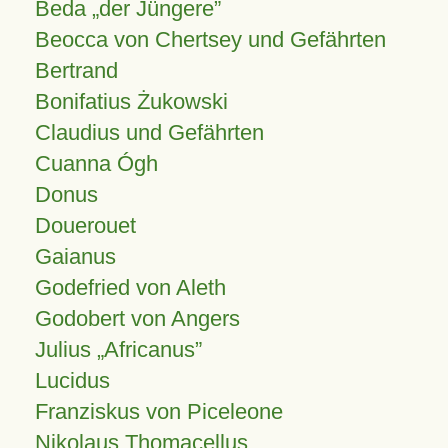
Beda „der Jüngere”
Beocca von Chertsey und Gefährten
Bertrand
Bonifatius Żukowski
Claudius und Gefährten
Cuanna Ógh
Donus
Douerouet
Gaianus
Godefried von Aleth
Godobert von Angers
Julius
Africanus
Lucidus
Franziskus von Piceleone
Nikolaus Thomacellus