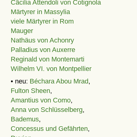
Cäcilia Attendoli von Cotignola
Märtyrer in Massylia
viele Märtyrer in Rom
Mauger
Nathäus von Achonry
Palladius von Auxerre
Reginald von Montemarti
Wilhelm VI. von Montpellier
• neu:
Béchara Abou Mrad
,
Fulton Sheen
,
Amantius von Como
,
Anna von Schlüsselberg
,
Bademus
,
Concessus und Gefährten
,