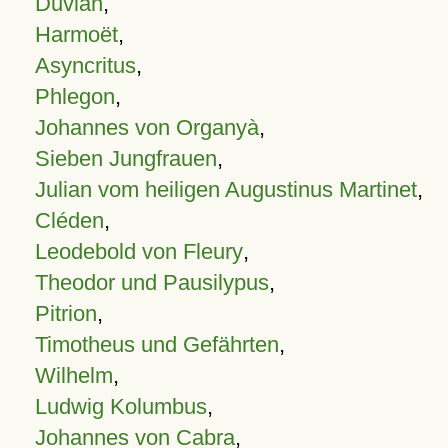
Duvian
,
Harmoët
,
Asyncritus
,
Phlegon
,
Johannes von Organyà
,
Sieben Jungfrauen
,
Julian vom heiligen Augustinus Martinet
,
Cléden
,
Leodebold von Fleury
,
Theodor und Pausilypus
,
Pitrion
,
Timotheus und Gefährten
,
Wilhelm
,
Ludwig Kolumbus
,
Johannes von Cabra
,