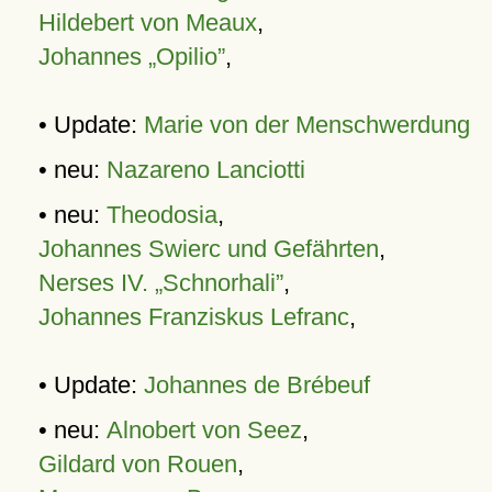
Hildebert von Meaux
,
Johannes „Opilio”
,
• Update:
Marie von der Menschwerdung
• neu:
Nazareno Lanciotti
• neu:
Theodosia
,
Johannes Swierc und Gefährten
,
Nerses IV. „Schnorhali”
,
Johannes Franziskus Lefranc
,
• Update:
Johannes de Brébeuf
• neu:
Alnobert von Seez
,
Gildard von Rouen
,