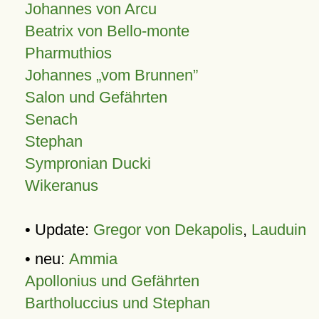
Johannes von Arcu
Beatrix von Bello-monte
Pharmuthios
Johannes
vom Brunnen
Salon und Gefährten
Senach
Stephan
Sympronian Ducki
Wikeranus
• Update:
Gregor von Dekapolis
,
Lauduin
• neu:
Ammia
Apollonius und Gefährten
Bartholuccius und Stephan