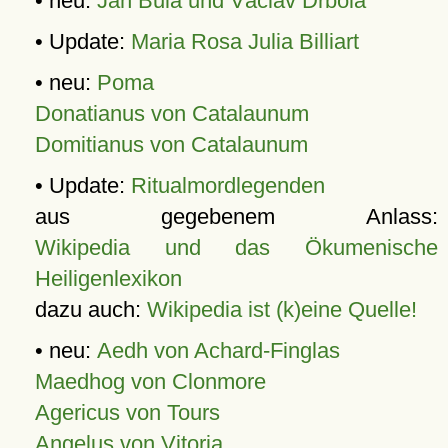
• neu:
Jan Bula und Václav Drbola
• Update:
Maria Rosa Julia Billiart
• neu:
Poma
Donatianus von Catalaunum
Domitianus von Catalaunum
• Update:
Ritualmordlegenden
aus gegebenem Anlass:
Wikipedia und das Ökumenische
Heiligenlexikon
dazu auch:
Wikipedia ist (k)eine Quelle!
• neu:
Aedh von Achard-Finglas
Maedhog von Clonmore
Agericus von Tours
Angelus von Vitoria