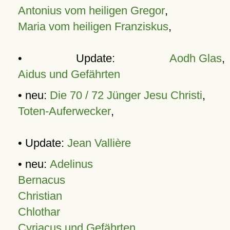
Antonius vom heiligen Gregor
,
Maria vom heiligen Franziskus
,
• Update:
Aodh Glas
,
Aidus und Gefährten
• neu:
Die 70 / 72 Jünger Jesu Christi
,
Toten-Auferwecker
,
• Update:
Jean Vallière
• neu:
Adelinus
Bernacus
Christian
Chlothar
Cyriacus und Gefährten