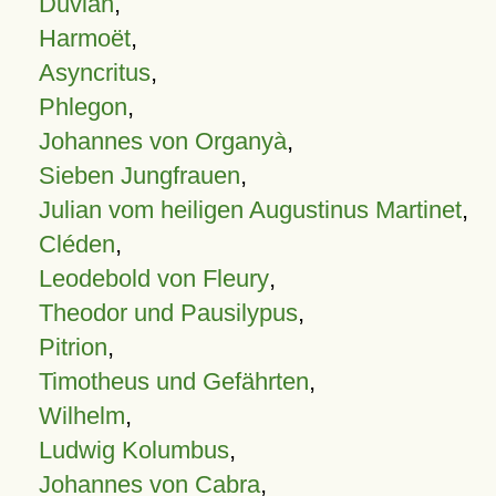
Duvian
,
Harmoët
,
Asyncritus
,
Phlegon
,
Johannes von Organyà
,
Sieben Jungfrauen
,
Julian vom heiligen Augustinus Martinet
,
Cléden
,
Leodebold von Fleury
,
Theodor und Pausilypus
,
Pitrion
,
Timotheus und Gefährten
,
Wilhelm
,
Ludwig Kolumbus
,
Johannes von Cabra
,