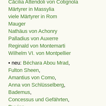
Cäcilia Attendoli von Cotignola
Märtyrer in Massylia
viele Märtyrer in Rom
Mauger
Nathäus von Achonry
Palladius von Auxerre
Reginald von Montemarti
Wilhelm VI. von Montpellier
• neu:
Béchara Abou Mrad
,
Fulton Sheen
,
Amantius von Como
,
Anna von Schlüsselberg
,
Bademus
,
Concessus und Gefährten
,