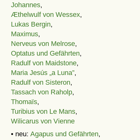
Johannes
,
Æthelwulf von Wessex
,
Lukas Bergin
,
Maximus
,
Nerveus von Melrose
,
Optatus und Gefährten
,
Radulf von Maidstone
,
Maria Jesús „a Luna”
,
Radulf von Sisteron
,
Tassach von Raholp
,
Thomaïs
,
Turibius von Le Mans
,
Wilicarus von Vienne
• neu:
Agapus und Gefährten
,