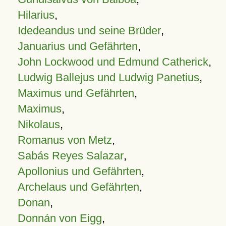
Hilarius
,
Idedeandus und seine Brüder
,
Januarius und Gefährten
,
John Lockwood und Edmund Catherick
,
Ludwig Ballejus und Ludwig Panetius
,
Maximus und Gefährten
,
Maximus
,
Nikolaus
,
Romanus von Metz
,
Sabás Reyes Salazar
,
Apollonius und Gefährten
,
Archelaus und Gefährten
,
Donan
,
Donnán von Eigg
,