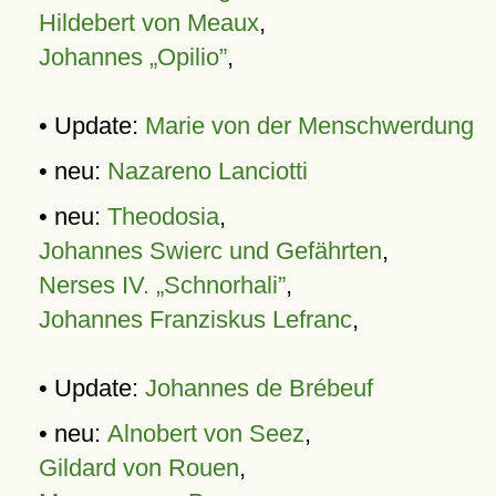
Hildebert von Meaux
,
Johannes „Opilio”
,
• Update:
Marie von der Menschwerdung
• neu:
Nazareno Lanciotti
• neu:
Theodosia
,
Johannes Swierc und Gefährten
,
Nerses IV. „Schnorhali”
,
Johannes Franziskus Lefranc
,
• Update:
Johannes de Brébeuf
• neu:
Alnobert von Seez
,
Gildard von Rouen
,