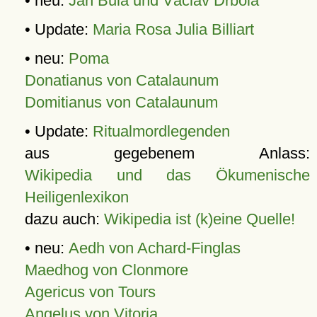
• neu:
Jan Bula und Václav Drbola
• Update:
Maria Rosa Julia Billiart
• neu:
Poma
Donatianus von Catalaunum
Domitianus von Catalaunum
• Update:
Ritualmordlegenden
aus gegebenem Anlass:
Wikipedia und das Ökumenische
Heiligenlexikon
dazu auch:
Wikipedia ist (k)eine Quelle!
• neu:
Aedh von Achard-Finglas
Maedhog von Clonmore
Agericus von Tours
Angelus von Vitoria