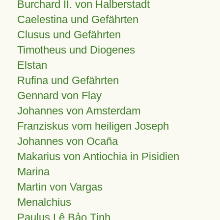
Burchard II. von Halberstadt
Caelestina und Gefährten
Clusus und Gefährten
Timotheus und Diogenes
Elstan
Rufina und Gefährten
Gennard von Flay
Johannes von Amsterdam
Franziskus vom heiligen Joseph
Johannes von Ocaña
Makarius von Antiochia in Pisidien
Marina
Martin von Vargas
Menalchius
Paulus Lê Bảo Tịnh