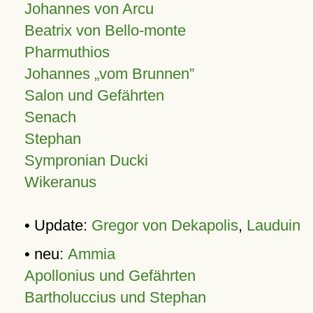
Johannes von Arcu
Beatrix von Bello-monte
Pharmuthios
Johannes
vom Brunnen
Salon und Gefährten
Senach
Stephan
Sympronian Ducki
Wikeranus
• Update:
Gregor von Dekapolis
,
Lauduin
• neu:
Ammia
Apollonius und Gefährten
Bartholuccius und Stephan