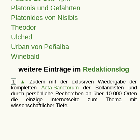
Platonis und Gefährten
Platonides von Nisibis
Theodor
Ulched
Urban von Peñalba
Winebald
weitere Einträge im
Redaktionslog
1
▲
Zudem mit der exlusiven Wiedergabe der
kompletten
Acta Sanctorum
der Bollandisten und
durch persönliche Recherchen an über 10.000 Orten
die einzige Internetseite zum Thema mit
wissenschaftlicher Tiefe.