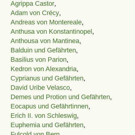
Agrippa Castor
,
Adam von Crécy
,
Andreas von Montereale
,
Anthusa von Konstantinopel
,
Anthousa von Mantinea
,
Balduin und Gefährten
,
Basilius von Parion
,
Kedron von Alexandria
,
Cyprianus und Gefährten
,
David Uribe Velasco
,
Demes und Protion und Gefährten
,
Eocapus und Gefährtinnen
,
Erich II. von Schleswig
,
Euphemia und Gefährten
,
Fulcold von Bern
,