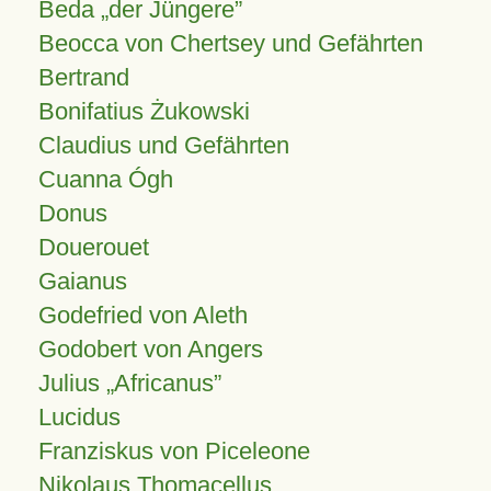
Beda „der Jüngere”
Beocca von Chertsey und Gefährten
Bertrand
Bonifatius Żukowski
Claudius und Gefährten
Cuanna Ógh
Donus
Douerouet
Gaianus
Godefried von Aleth
Godobert von Angers
Julius
Africanus
Lucidus
Franziskus von Piceleone
Nikolaus Thomacellus