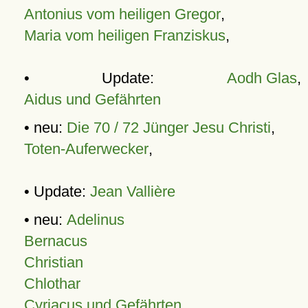
Antonius vom heiligen Gregor
,
Maria vom heiligen Franziskus
,
• Update:
Aodh Glas
,
Aidus und Gefährten
• neu:
Die 70 / 72 Jünger Jesu Christi
,
Toten-Auferwecker
,
• Update:
Jean Vallière
• neu:
Adelinus
Bernacus
Christian
Chlothar
Cyriacus und Gefährten