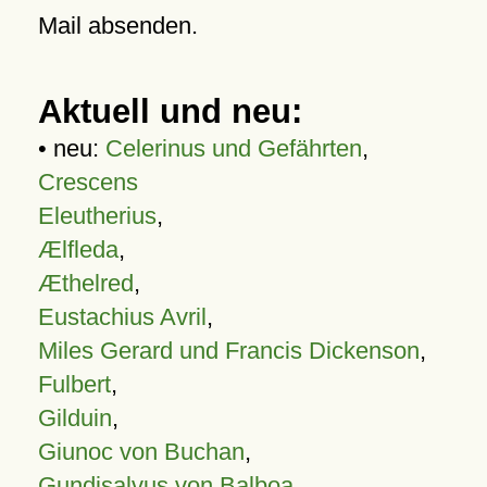
Mail absenden.
Aktuell und neu:
• neu:
Celerinus und Gefährten
,
Crescens
Eleutherius
,
Ælfleda
,
Æthelred
,
Eustachius Avril
,
Miles Gerard und Francis Dickenson
,
Fulbert
,
Gilduin
,
Giunoc von Buchan
,
Gundisalvus von Balboa
,