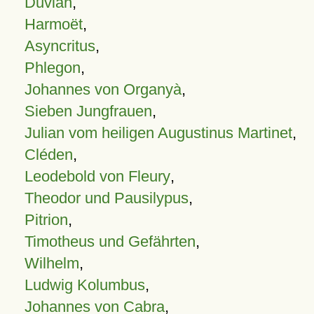
Duvian
,
Harmoët
,
Asyncritus
,
Phlegon
,
Johannes von Organyà
,
Sieben Jungfrauen
,
Julian vom heiligen Augustinus Martinet
,
Cléden
,
Leodebold von Fleury
,
Theodor und Pausilypus
,
Pitrion
,
Timotheus und Gefährten
,
Wilhelm
,
Ludwig Kolumbus
,
Johannes von Cabra
,