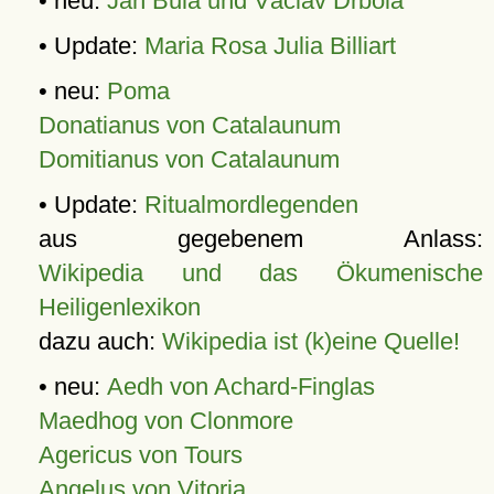
• neu:
Jan Bula und Václav Drbola
• Update:
Maria Rosa Julia Billiart
• neu:
Poma
Donatianus von Catalaunum
Domitianus von Catalaunum
• Update:
Ritualmordlegenden
aus gegebenem Anlass:
Wikipedia und das Ökumenische
Heiligenlexikon
dazu auch:
Wikipedia ist (k)eine Quelle!
• neu:
Aedh von Achard-Finglas
Maedhog von Clonmore
Agericus von Tours
Angelus von Vitoria