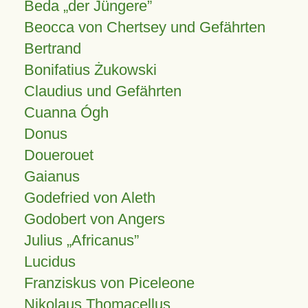
Beda „der Jüngere”
Beocca von Chertsey und Gefährten
Bertrand
Bonifatius Żukowski
Claudius und Gefährten
Cuanna Ógh
Donus
Douerouet
Gaianus
Godefried von Aleth
Godobert von Angers
Julius
Africanus
Lucidus
Franziskus von Piceleone
Nikolaus Thomacellus