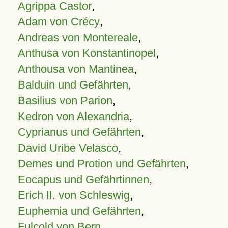
Agrippa Castor
,
Adam von Crécy
,
Andreas von Montereale
,
Anthusa von Konstantinopel
,
Anthousa von Mantinea
,
Balduin und Gefährten
,
Basilius von Parion
,
Kedron von Alexandria
,
Cyprianus und Gefährten
,
David Uribe Velasco
,
Demes und Protion und Gefährten
,
Eocapus und Gefährtinnen
,
Erich II. von Schleswig
,
Euphemia und Gefährten
,
Fulcold von Bern
,