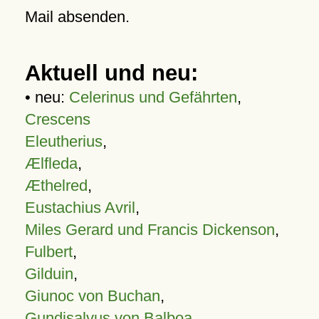
Mail absenden.
Aktuell und neu:
• neu:
Celerinus und Gefährten
,
Crescens
Eleutherius
,
Ælfleda
,
Æthelred
,
Eustachius Avril
,
Miles Gerard und Francis Dickenson
,
Fulbert
,
Gilduin
,
Giunoc von Buchan
,
Gundisalvus von Balboa
,