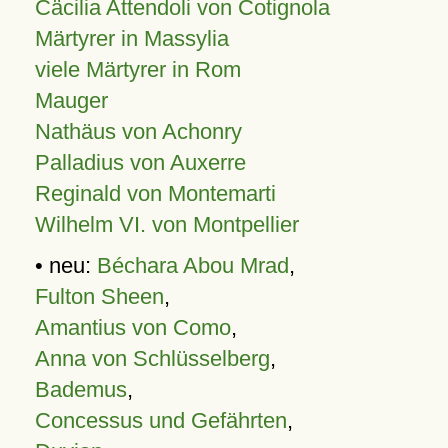
Cäcilia Attendoli von Cotignola
Märtyrer in Massylia
viele Märtyrer in Rom
Mauger
Nathäus von Achonry
Palladius von Auxerre
Reginald von Montemarti
Wilhelm VI. von Montpellier
• neu:
Béchara Abou Mrad
,
Fulton Sheen
,
Amantius von Como
,
Anna von Schlüsselberg
,
Bademus
,
Concessus und Gefährten
,