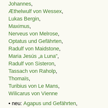
Johannes
,
Æthelwulf von Wessex
,
Lukas Bergin
,
Maximus
,
Nerveus von Melrose
,
Optatus und Gefährten
,
Radulf von Maidstone
,
Maria Jesús „a Luna”
,
Radulf von Sisteron
,
Tassach von Raholp
,
Thomaïs
,
Turibius von Le Mans
,
Wilicarus von Vienne
• neu:
Agapus und Gefährten
,