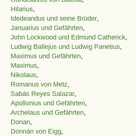
Hilarius
,
Idedeandus und seine Brüder
,
Januarius und Gefährten
,
John Lockwood und Edmund Catherick
,
Ludwig Ballejus und Ludwig Panetius
,
Maximus und Gefährten
,
Maximus
,
Nikolaus
,
Romanus von Metz
,
Sabás Reyes Salazar
,
Apollonius und Gefährten
,
Archelaus und Gefährten
,
Donan
,
Donnán von Eigg
,