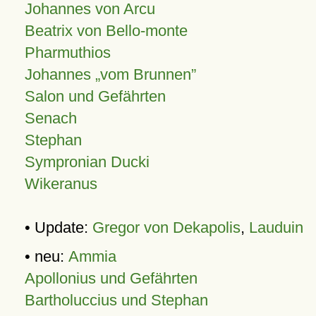
Johannes von Arcu
Beatrix von Bello-monte
Pharmuthios
Johannes
vom Brunnen
Salon und Gefährten
Senach
Stephan
Sympronian Ducki
Wikeranus
• Update:
Gregor von Dekapolis
,
Lauduin
• neu:
Ammia
Apollonius und Gefährten
Bartholuccius und Stephan