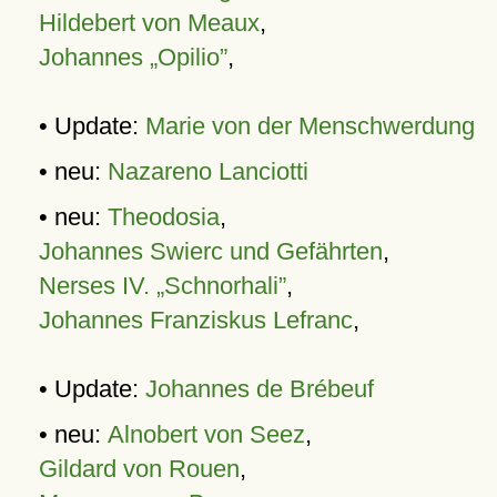
Hildebert von Meaux
,
Johannes „Opilio”
,
• Update:
Marie von der Menschwerdung
• neu:
Nazareno Lanciotti
• neu:
Theodosia
,
Johannes Swierc und Gefährten
,
Nerses IV. „Schnorhali”
,
Johannes Franziskus Lefranc
,
• Update:
Johannes de Brébeuf
• neu:
Alnobert von Seez
,
Gildard von Rouen
,