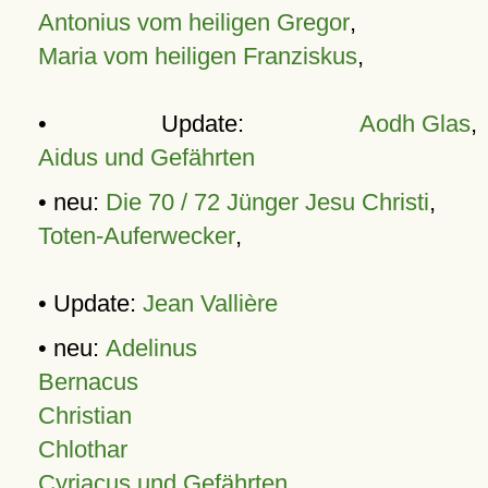
Antonius vom heiligen Gregor
,
Maria vom heiligen Franziskus
,
• Update:
Aodh Glas
,
Aidus und Gefährten
• neu:
Die 70 / 72 Jünger Jesu Christi
,
Toten-Auferwecker
,
• Update:
Jean Vallière
• neu:
Adelinus
Bernacus
Christian
Chlothar
Cyriacus und Gefährten