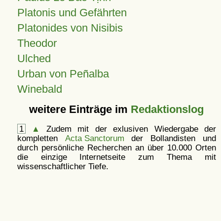
Platonis und Gefährten
Platonides von Nisibis
Theodor
Ulched
Urban von Peñalba
Winebald
weitere Einträge im
Redaktionslog
1
▲
Zudem mit der exlusiven Wiedergabe der
kompletten
Acta Sanctorum
der Bollandisten und
durch persönliche Recherchen an über 10.000 Orten
die einzige Internetseite zum Thema mit
wissenschaftlicher Tiefe.