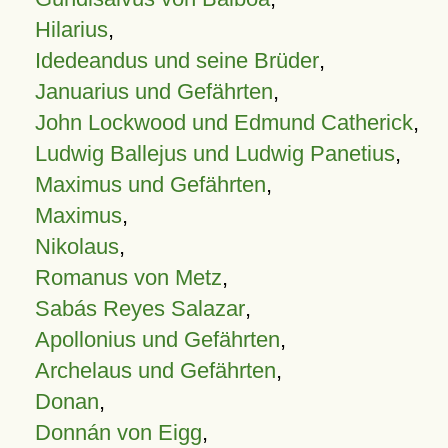
Hilarius
,
Idedeandus und seine Brüder
,
Januarius und Gefährten
,
John Lockwood und Edmund Catherick
,
Ludwig Ballejus und Ludwig Panetius
,
Maximus und Gefährten
,
Maximus
,
Nikolaus
,
Romanus von Metz
,
Sabás Reyes Salazar
,
Apollonius und Gefährten
,
Archelaus und Gefährten
,
Donan
,
Donnán von Eigg
,