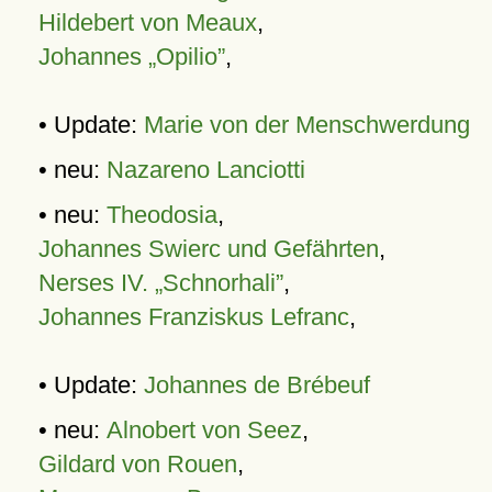
Hildebert von Meaux
,
Johannes „Opilio”
,
• Update:
Marie von der Menschwerdung
• neu:
Nazareno Lanciotti
• neu:
Theodosia
,
Johannes Swierc und Gefährten
,
Nerses IV. „Schnorhali”
,
Johannes Franziskus Lefranc
,
• Update:
Johannes de Brébeuf
• neu:
Alnobert von Seez
,
Gildard von Rouen
,