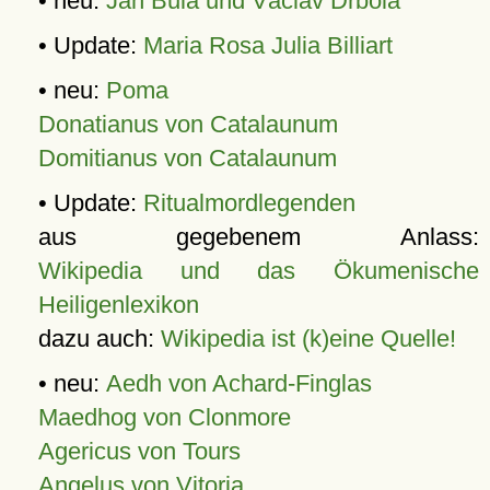
• neu:
Jan Bula und Václav Drbola
• Update:
Maria Rosa Julia Billiart
• neu:
Poma
Donatianus von Catalaunum
Domitianus von Catalaunum
• Update:
Ritualmordlegenden
aus gegebenem Anlass:
Wikipedia und das Ökumenische
Heiligenlexikon
dazu auch:
Wikipedia ist (k)eine Quelle!
• neu:
Aedh von Achard-Finglas
Maedhog von Clonmore
Agericus von Tours
Angelus von Vitoria