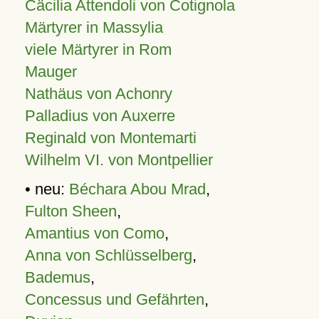
Cäcilia Attendoli von Cotignola
Märtyrer in Massylia
viele Märtyrer in Rom
Mauger
Nathäus von Achonry
Palladius von Auxerre
Reginald von Montemarti
Wilhelm VI. von Montpellier
• neu:
Béchara Abou Mrad
,
Fulton Sheen
,
Amantius von Como
,
Anna von Schlüsselberg
,
Bademus
,
Concessus und Gefährten
,