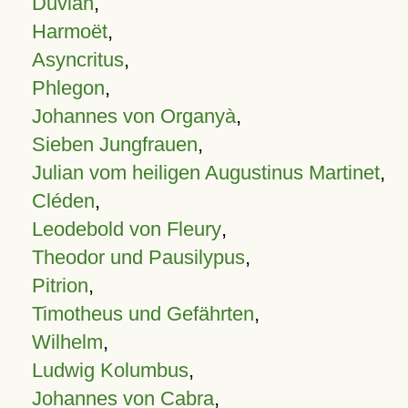
Duvian
,
Harmoët
,
Asyncritus
,
Phlegon
,
Johannes von Organyà
,
Sieben Jungfrauen
,
Julian vom heiligen Augustinus Martinet
,
Cléden
,
Leodebold von Fleury
,
Theodor und Pausilypus
,
Pitrion
,
Timotheus und Gefährten
,
Wilhelm
,
Ludwig Kolumbus
,
Johannes von Cabra
,