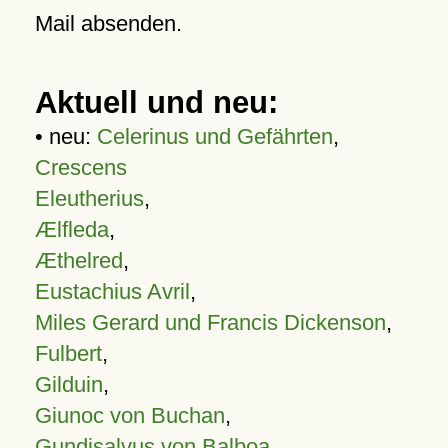
Mail absenden.
Aktuell und neu:
• neu:
Celerinus und Gefährten
,
Crescens
Eleutherius
,
Ælfleda
,
Æthelred
,
Eustachius Avril
,
Miles Gerard und Francis Dickenson
,
Fulbert
,
Gilduin
,
Giunoc von Buchan
,
Gundisalvus von Balboa
,