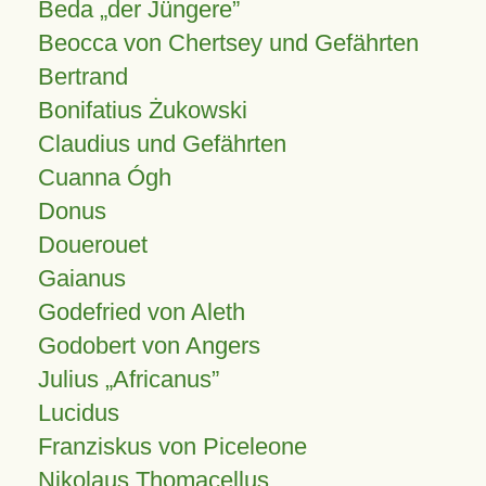
Beda „der Jüngere”
Beocca von Chertsey und Gefährten
Bertrand
Bonifatius Żukowski
Claudius und Gefährten
Cuanna Ógh
Donus
Douerouet
Gaianus
Godefried von Aleth
Godobert von Angers
Julius
Africanus
Lucidus
Franziskus von Piceleone
Nikolaus Thomacellus