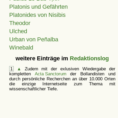
Platonis und Gefährten
Platonides von Nisibis
Theodor
Ulched
Urban von Peñalba
Winebald
weitere Einträge im
Redaktionslog
1
▲
Zudem mit der exlusiven Wiedergabe der
kompletten
Acta Sanctorum
der Bollandisten und
durch persönliche Recherchen an über 10.000 Orten
die einzige Internetseite zum Thema mit
wissenschaftlicher Tiefe.