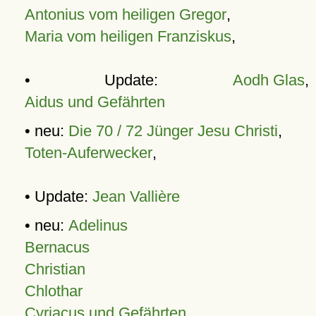
Antonius vom heiligen Gregor
,
Maria vom heiligen Franziskus
,
• Update:
Aodh Glas
,
Aidus und Gefährten
• neu:
Die 70 / 72 Jünger Jesu Christi
,
Toten-Auferwecker
,
• Update:
Jean Vallière
• neu:
Adelinus
Bernacus
Christian
Chlothar
Cyriacus und Gefährten