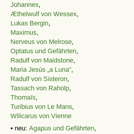
Johannes
,
Æthelwulf von Wessex
,
Lukas Bergin
,
Maximus
,
Nerveus von Melrose
,
Optatus und Gefährten
,
Radulf von Maidstone
,
Maria Jesús „a Luna”
,
Radulf von Sisteron
,
Tassach von Raholp
,
Thomaïs
,
Turibius von Le Mans
,
Wilicarus von Vienne
• neu:
Agapus und Gefährten
,