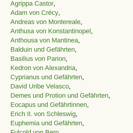
Agrippa Castor
,
Adam von Crécy
,
Andreas von Montereale
,
Anthusa von Konstantinopel
,
Anthousa von Mantinea
,
Balduin und Gefährten
,
Basilius von Parion
,
Kedron von Alexandria
,
Cyprianus und Gefährten
,
David Uribe Velasco
,
Demes und Protion und Gefährten
,
Eocapus und Gefährtinnen
,
Erich II. von Schleswig
,
Euphemia und Gefährten
,
Fulcold von Bern
,