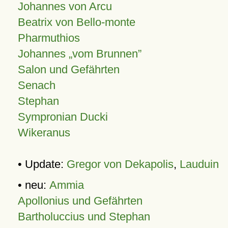
Johannes von Arcu
Beatrix von Bello-monte
Pharmuthios
Johannes
vom Brunnen
Salon und Gefährten
Senach
Stephan
Sympronian Ducki
Wikeranus
• Update:
Gregor von Dekapolis
,
Lauduin
• neu:
Ammia
Apollonius und Gefährten
Bartholuccius und Stephan