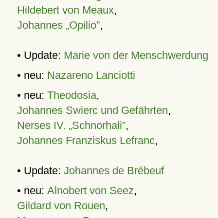
Hildebert von Meaux
,
Johannes „Opilio”
,
• Update:
Marie von der Menschwerdung
• neu:
Nazareno Lanciotti
• neu:
Theodosia
,
Johannes Swierc und Gefährten
,
Nerses IV. „Schnorhali”
,
Johannes Franziskus Lefranc
,
• Update:
Johannes de Brébeuf
• neu:
Alnobert von Seez
,
Gildard von Rouen
,