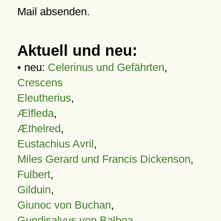
Mail absenden.
Aktuell und neu:
• neu:
Celerinus und Gefährten
,
Crescens
Eleutherius
,
Ælfleda
,
Æthelred
,
Eustachius Avril
,
Miles Gerard und Francis Dickenson
,
Fulbert
,
Gilduin
,
Giunoc von Buchan
,
Gundisalvus von Balboa
,