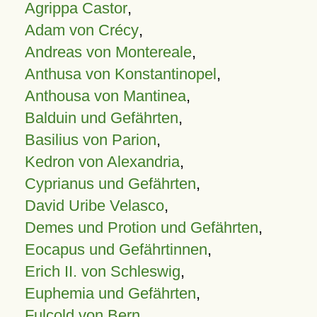
Agrippa Castor
,
Adam von Crécy
,
Andreas von Montereale
,
Anthusa von Konstantinopel
,
Anthousa von Mantinea
,
Balduin und Gefährten
,
Basilius von Parion
,
Kedron von Alexandria
,
Cyprianus und Gefährten
,
David Uribe Velasco
,
Demes und Protion und Gefährten
,
Eocapus und Gefährtinnen
,
Erich II. von Schleswig
,
Euphemia und Gefährten
,
Fulcold von Bern
,