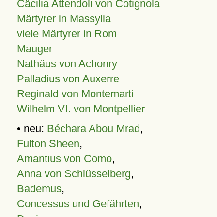
Cäcilia Attendoli von Cotignola
Märtyrer in Massylia
viele Märtyrer in Rom
Mauger
Nathäus von Achonry
Palladius von Auxerre
Reginald von Montemarti
Wilhelm VI. von Montpellier
• neu:
Béchara Abou Mrad
,
Fulton Sheen
,
Amantius von Como
,
Anna von Schlüsselberg
,
Bademus
,
Concessus und Gefährten
,