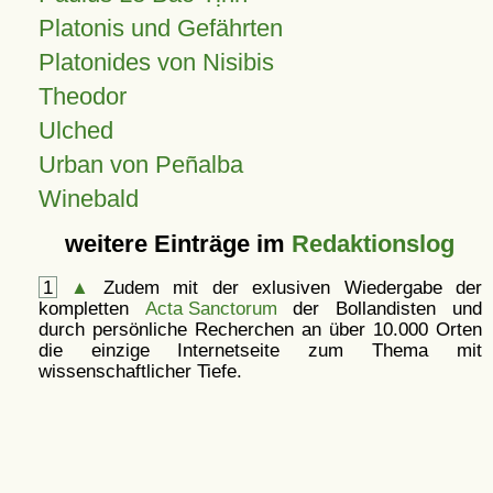
Platonis und Gefährten
Platonides von Nisibis
Theodor
Ulched
Urban von Peñalba
Winebald
weitere Einträge im
Redaktionslog
1
▲
Zudem mit der exlusiven Wiedergabe der
kompletten
Acta Sanctorum
der Bollandisten und
durch persönliche Recherchen an über 10.000 Orten
die einzige Internetseite zum Thema mit
wissenschaftlicher Tiefe.