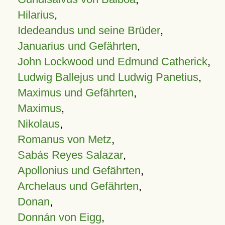
Hilarius
,
Idedeandus und seine Brüder
,
Januarius und Gefährten
,
John Lockwood und Edmund Catherick
,
Ludwig Ballejus und Ludwig Panetius
,
Maximus und Gefährten
,
Maximus
,
Nikolaus
,
Romanus von Metz
,
Sabás Reyes Salazar
,
Apollonius und Gefährten
,
Archelaus und Gefährten
,
Donan
,
Donnán von Eigg
,