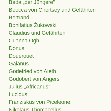
Beda „der Jüngere”
Beocca von Chertsey und Gefährten
Bertrand
Bonifatius Żukowski
Claudius und Gefährten
Cuanna Ógh
Donus
Douerouet
Gaianus
Godefried von Aleth
Godobert von Angers
Julius
Africanus
Lucidus
Franziskus von Piceleone
Nikolaus Thomacellus