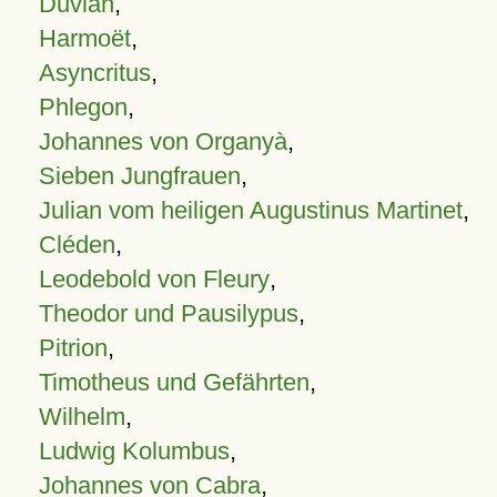
Duvian
,
Harmoët
,
Asyncritus
,
Phlegon
,
Johannes von Organyà
,
Sieben Jungfrauen
,
Julian vom heiligen Augustinus Martinet
,
Cléden
,
Leodebold von Fleury
,
Theodor und Pausilypus
,
Pitrion
,
Timotheus und Gefährten
,
Wilhelm
,
Ludwig Kolumbus
,
Johannes von Cabra
,