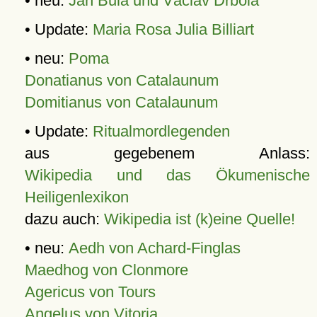
• neu:
Jan Bula und Václav Drbola
• Update:
Maria Rosa Julia Billiart
• neu:
Poma
Donatianus von Catalaunum
Domitianus von Catalaunum
• Update:
Ritualmordlegenden
aus gegebenem Anlass:
Wikipedia und das Ökumenische
Heiligenlexikon
dazu auch:
Wikipedia ist (k)eine Quelle!
• neu:
Aedh von Achard-Finglas
Maedhog von Clonmore
Agericus von Tours
Angelus von Vitoria