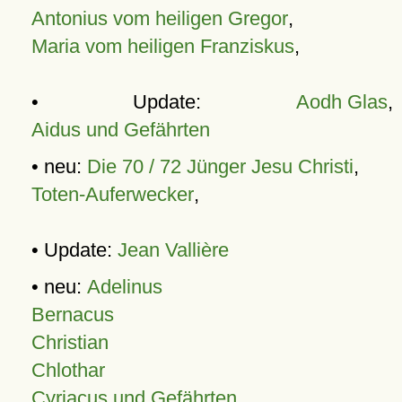
Antonius vom heiligen Gregor
,
Maria vom heiligen Franziskus
,
• Update:
Aodh Glas
,
Aidus und Gefährten
• neu:
Die 70 / 72 Jünger Jesu Christi
,
Toten-Auferwecker
,
• Update:
Jean Vallière
• neu:
Adelinus
Bernacus
Christian
Chlothar
Cyriacus und Gefährten