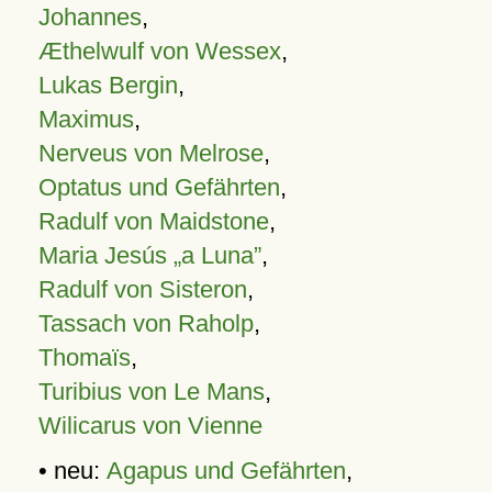
Johannes
,
Æthelwulf von Wessex
,
Lukas Bergin
,
Maximus
,
Nerveus von Melrose
,
Optatus und Gefährten
,
Radulf von Maidstone
,
Maria Jesús „a Luna”
,
Radulf von Sisteron
,
Tassach von Raholp
,
Thomaïs
,
Turibius von Le Mans
,
Wilicarus von Vienne
• neu:
Agapus und Gefährten
,