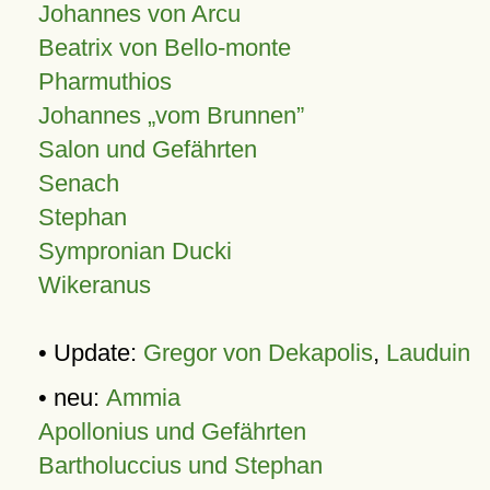
Johannes von Arcu
Beatrix von Bello-monte
Pharmuthios
Johannes
vom Brunnen
Salon und Gefährten
Senach
Stephan
Sympronian Ducki
Wikeranus
• Update:
Gregor von Dekapolis
,
Lauduin
• neu:
Ammia
Apollonius und Gefährten
Bartholuccius und Stephan