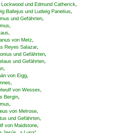
 Lockwood und Edmund Catherick
,
ig Ballejus und Ludwig Panetius
,
mus und Gefährten
,
imus
,
laus
,
nus von Metz
,
s Reyes Salazar
,
lonius und Gefährten
,
elaus und Gefährten
,
an
,
án von Eigg
,
nnes
,
lwulf von Wessex
,
s Bergin
,
imus
,
eus von Melrose
,
tus und Gefährten
,
lf von Maidstone
,
a Jesús „a Luna”
,