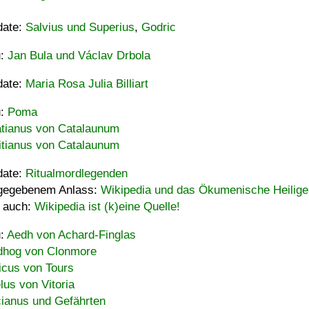
date:
Salvius und Superius
,
Godric
u:
Jan Bula und Václav Drbola
date:
Maria Rosa Julia Billiart
u:
Poma
tianus von Catalaunum
tianus von Catalaunum
date:
Ritualmordlegenden
gegebenem Anlass:
Wikipedia und das Ökumenische Heilige
 auch:
Wikipedia ist (k)eine Quelle!
u:
Aedh von Achard-Finglas
hog von Clonmore
icus von Tours
lus von Vitoria
ianus und Gefährten