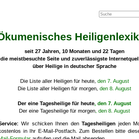
Ökumenisches Heiligenlexi
seit
27 Jahren, 10 Monaten und 22 Tagen
die meistbesuchte Seite und zuverlässigste Internetque
über Heilige in deutscher Sprache
Die Liste aller Heiligen für heute,
den 7. August
Die Liste aller Heiligen für morgen,
den 8. August
Der eine Tagesheilige für heute
, den 7. August
Der eine Tagesheilige für morgen
, den 8. August
Service:
Wir schicken Ihnen den
Tagesheiligen
jeden Mo
kostenlos in Ihr E-Mail-Postfach. Zum Bestellen bitte die
Mail-Formular
aufrufen und die Mail absenden.