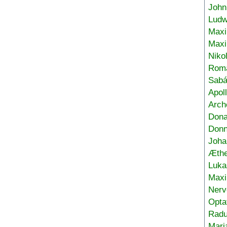
John
Ludw
Maxi
Max
Niko
Roma
Sabá
Apol
Arch
Don
Donn
Joha
Æthe
Luka
Max
Nerv
Opta
Radu
Mari