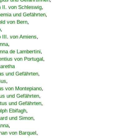
h II. von Schleswig
,
emia und Gefährten
,
old von Bern
,
o
,
 III. von Amiens
,
nna
,
nna de Lambertini
,
entius von Portugal
,
aretha
s und Gefährten
,
ius
,
us von Montepiano
,
us und Gefährten
,
tus und Gefährten
,
lph Ebifagh
,
ard und Simon
,
anna
,
han von Barquel
,