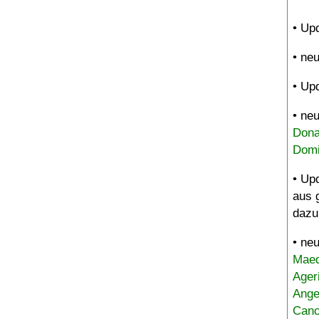
• Up
• ne
• Up
• ne
Dona
Domi
• Up
aus 
dazu
• ne
Maed
Ager
Ange
Canc