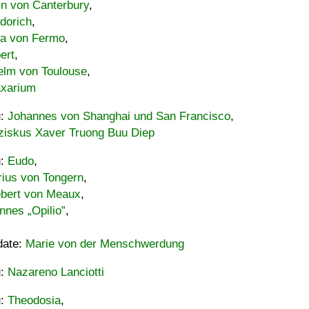
in von Canterbury
,
dorich
,
ia von Fermo
,
ert
,
elm von Toulouse
,
xarium
u:
Johannes von Shanghai und San Francisco
,
ziskus Xaver Truong Buu Diep
u:
Eudo
,
rius von Tongern
,
ebert von Meaux
,
nnes „Opilio”
,
date:
Marie von der Menschwerdung
u:
Nazareno Lanciotti
u:
Theodosia
,