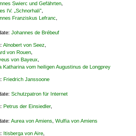
nnes Swierc und Gefährten
,
es IV. „Schnorhali”
,
nnes Franziskus Lefranc
,
date:
Johannes de Brébeuf
u:
Alnobert von Seez
,
ard von Rouen
,
eus von Bayeux
,
a Katharina vom heiligen Augustinus de Longprey
u:
Friedrich Janssoone
date:
Schutzpatron für Internet
u:
Petrus der Einsiedler
,
date:
Aurea von Amiens
,
Wulfia von Amiens
u:
Itisberga von Aire
,