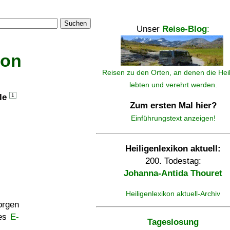
Suchen
Unser
Reise-Blog
:
kon
Reisen zu den Orten, an denen die Hei
lebten und verehrt werden.
lle
1
Zum ersten Mal hier?
Einführungstext anzeigen!
Heiligenlexikon aktuell:
200. Todestag:
Johanna-Antida Thouret
Heiligenlexikon aktuell-Archiv
rgen
ses
E-
Tageslosung