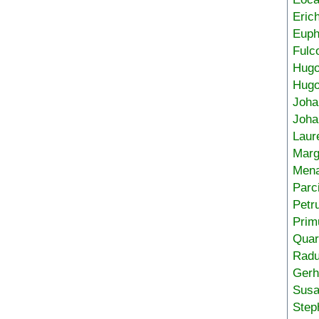
Eric
Euph
Fulc
Hug
Hugo
Joha
Joha
Laur
Marg
Mena
Parc
Petr
Prim
Quar
Radu
Gerh
Sus
Step