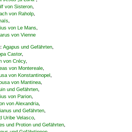
lf von Sisteron
,
ach von Raholp
,
maïs
,
bius von Le Mans
,
carus von Vienne
u:
Agapus und Gefährten
,
ppa Castor
,
 von Crécy
,
eas von Montereale
,
usa von Konstantinopel
,
ousa von Mantinea
,
uin und Gefährten
,
lius von Parion
,
on von Alexandria
,
ianus und Gefährten
,
d Uribe Velasco
,
s und Protion und Gefährten
,
pus und Gefährtinnen
,