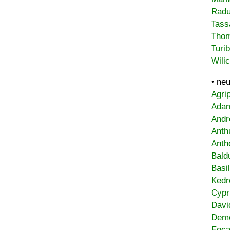
Radu
Tass
Tho
Turi
Wili
• ne
Agri
Adam
Andr
Anth
Anth
Bald
Basi
Kedr
Cypr
Davi
Deme
Eoca