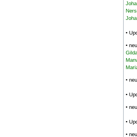
Joha
Ners
Joha
• Up
• ne
Gild
Manv
Mari
• ne
• Up
• ne
• Up
• ne