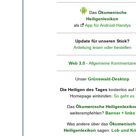
Das
Ökumenische
Heiligenlexikon
als
App für Android-Handys
Update für unseren Stick?
Anleitung lesen oder bestellen
Web 3.0
-
Allgemeine Kommentare
Unser
Grünewald-Desktop
Die Heiligen des Tages
kostenlos auf 
Homepage einbinden:
So geht es
Das
Ökumenische Heiligenlexiko
weiterempfehlen?
Banner + links
Was andere über das
Ökumenisch
Heiligenlexikon
sagen:
Lob und Kri