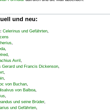
uell und neu:
u:
Celerinus und Gefährten
,
cens
therius
,
eda
,
lred
,
achius Avril
,
s Gerard und Francis Dickenson
,
ert
,
uin
,
oc von Buchan
,
isalvus von Balboa
,
ius
,
eandus und seine Brüder
,
arius und Gefährten
,