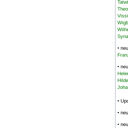
Tatw
Theo
Viss
Wigb
Wilh
Syna
• ne
Fran
• ne
Hele
Hild
Joha
• Up
• ne
• ne