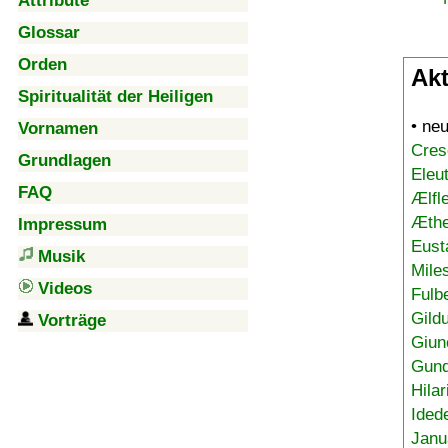
Attribute
Glossar
Orden
Akt
Spiritualität der Heiligen
• ne
Vornamen
Cres
Grundlagen
Eleu
FAQ
Ælfl
Æthe
Impressum
Eust
Musik
Mile
Videos
Fulb
Gild
Vorträge
Giun
Gund
Hilar
Ided
Janu