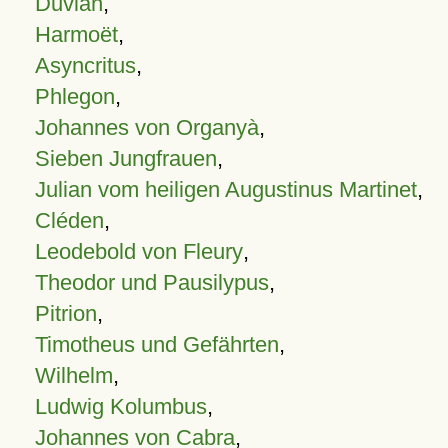
Duvian
,
Harmoët
,
Asyncritus
,
Phlegon
,
Johannes von Organyà
,
Sieben Jungfrauen
,
Julian vom heiligen Augustinus Martinet
,
Cléden
,
Leodebold von Fleury
,
Theodor und Pausilypus
,
Pitrion
,
Timotheus und Gefährten
,
Wilhelm
,
Ludwig Kolumbus
,
Johannes von Cabra
,