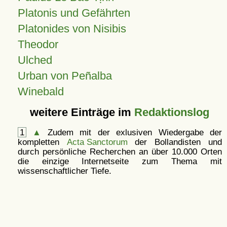
Platonis und Gefährten
Platonides von Nisibis
Theodor
Ulched
Urban von Peñalba
Winebald
weitere Einträge im
Redaktionslog
1
▲
Zudem mit der exlusiven Wiedergabe der
kompletten
Acta Sanctorum
der Bollandisten und
durch persönliche Recherchen an über 10.000 Orten
die einzige Internetseite zum Thema mit
wissenschaftlicher Tiefe.