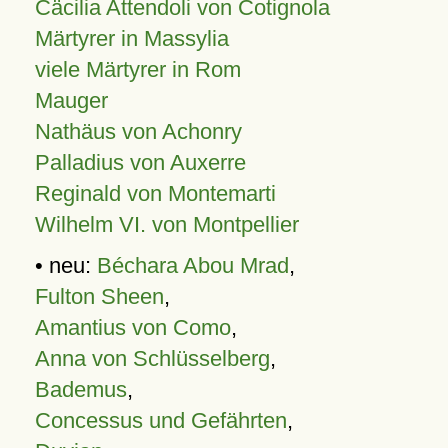
Cäcilia Attendoli von Cotignola
Märtyrer in Massylia
viele Märtyrer in Rom
Mauger
Nathäus von Achonry
Palladius von Auxerre
Reginald von Montemarti
Wilhelm VI. von Montpellier
• neu:
Béchara Abou Mrad
,
Fulton Sheen
,
Amantius von Como
,
Anna von Schlüsselberg
,
Bademus
,
Concessus und Gefährten
,