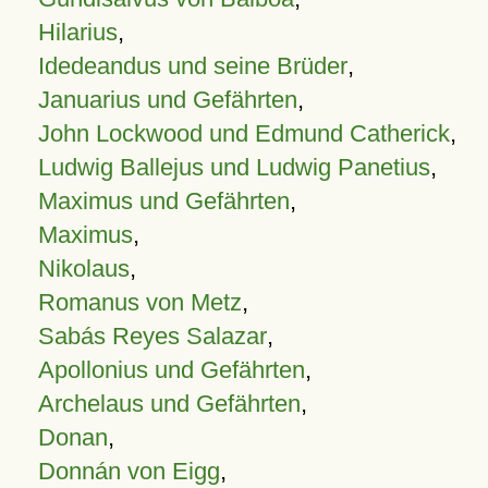
Hilarius
,
Idedeandus und seine Brüder
,
Januarius und Gefährten
,
John Lockwood und Edmund Catherick
,
Ludwig Ballejus und Ludwig Panetius
,
Maximus und Gefährten
,
Maximus
,
Nikolaus
,
Romanus von Metz
,
Sabás Reyes Salazar
,
Apollonius und Gefährten
,
Archelaus und Gefährten
,
Donan
,
Donnán von Eigg
,