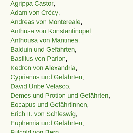
Agrippa Castor
,
Adam von Crécy
,
Andreas von Montereale
,
Anthusa von Konstantinopel
,
Anthousa von Mantinea
,
Balduin und Gefährten
,
Basilius von Parion
,
Kedron von Alexandria
,
Cyprianus und Gefährten
,
David Uribe Velasco
,
Demes und Protion und Gefährten
,
Eocapus und Gefährtinnen
,
Erich II. von Schleswig
,
Euphemia und Gefährten
,
Fulcold von Bern
,