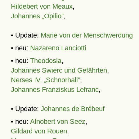
Hildebert von Meaux
,
Johannes „Opilio”
,
• Update:
Marie von der Menschwerdung
• neu:
Nazareno Lanciotti
• neu:
Theodosia
,
Johannes Swierc und Gefährten
,
Nerses IV. „Schnorhali”
,
Johannes Franziskus Lefranc
,
• Update:
Johannes de Brébeuf
• neu:
Alnobert von Seez
,
Gildard von Rouen
,