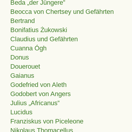
Beda „der Jüngere”
Beocca von Chertsey und Gefährten
Bertrand
Bonifatius Żukowski
Claudius und Gefährten
Cuanna Ógh
Donus
Douerouet
Gaianus
Godefried von Aleth
Godobert von Angers
Julius
Africanus
Lucidus
Franziskus von Piceleone
Nikolaus Thomacellus