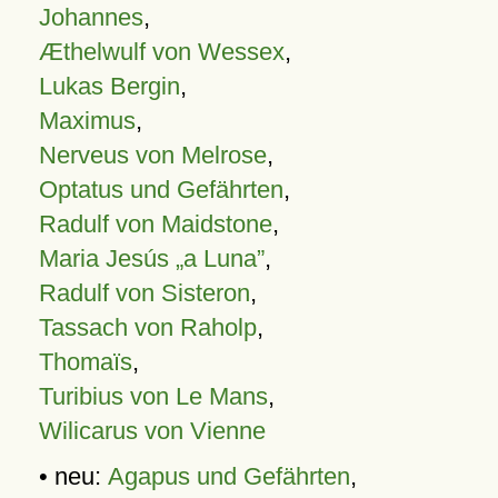
Johannes
,
Æthelwulf von Wessex
,
Lukas Bergin
,
Maximus
,
Nerveus von Melrose
,
Optatus und Gefährten
,
Radulf von Maidstone
,
Maria Jesús „a Luna”
,
Radulf von Sisteron
,
Tassach von Raholp
,
Thomaïs
,
Turibius von Le Mans
,
Wilicarus von Vienne
• neu:
Agapus und Gefährten
,