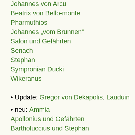
Johannes von Arcu
Beatrix von Bello-monte
Pharmuthios
Johannes
vom Brunnen
Salon und Gefährten
Senach
Stephan
Sympronian Ducki
Wikeranus
• Update:
Gregor von Dekapolis
,
Lauduin
• neu:
Ammia
Apollonius und Gefährten
Bartholuccius und Stephan