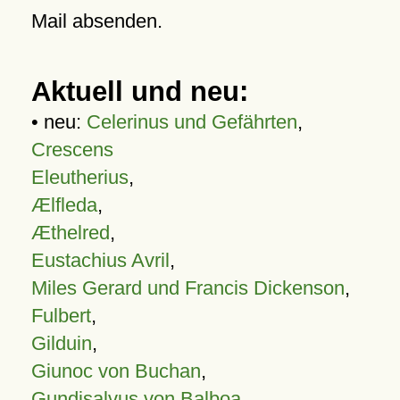
Mail absenden.
Aktuell und neu:
• neu:
Celerinus und Gefährten
,
Crescens
Eleutherius
,
Ælfleda
,
Æthelred
,
Eustachius Avril
,
Miles Gerard und Francis Dickenson
,
Fulbert
,
Gilduin
,
Giunoc von Buchan
,
Gundisalvus von Balboa
,