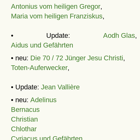
Antonius vom heiligen Gregor
,
Maria vom heiligen Franziskus
,
• Update:
Aodh Glas
,
Aidus und Gefährten
• neu:
Die 70 / 72 Jünger Jesu Christi
,
Toten-Auferwecker
,
• Update:
Jean Vallière
• neu:
Adelinus
Bernacus
Christian
Chlothar
Cyriacus und Gefährten