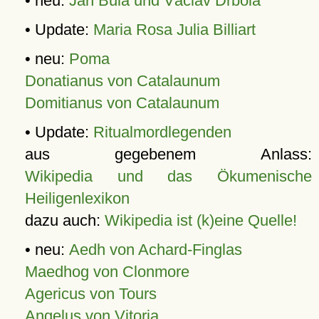
• neu:
Jan Bula und Václav Drbola
• Update:
Maria Rosa Julia Billiart
• neu:
Poma
Donatianus von Catalaunum
Domitianus von Catalaunum
• Update:
Ritualmordlegenden
aus gegebenem Anlass:
Wikipedia und das Ökumenische
Heiligenlexikon
dazu auch:
Wikipedia ist (k)eine Quelle!
• neu:
Aedh von Achard-Finglas
Maedhog von Clonmore
Agericus von Tours
Angelus von Vitoria