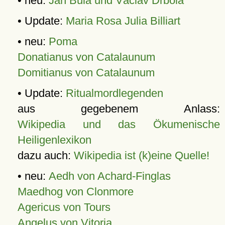
• neu:
Jan Bula und Václav Drbola
• Update:
Maria Rosa Julia Billiart
• neu:
Poma
Donatianus von Catalaunum
Domitianus von Catalaunum
• Update:
Ritualmordlegenden
aus gegebenem Anlass:
Wikipedia und das Ökumenische
Heiligenlexikon
dazu auch:
Wikipedia ist (k)eine Quelle!
• neu:
Aedh von Achard-Finglas
Maedhog von Clonmore
Agericus von Tours
Angelus von Vitoria