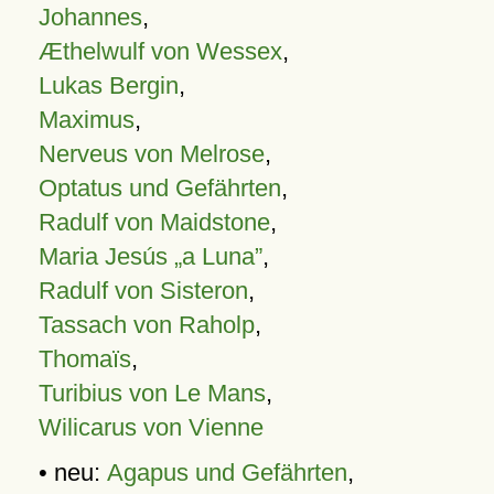
Johannes
,
Æthelwulf von Wessex
,
Lukas Bergin
,
Maximus
,
Nerveus von Melrose
,
Optatus und Gefährten
,
Radulf von Maidstone
,
Maria Jesús „a Luna”
,
Radulf von Sisteron
,
Tassach von Raholp
,
Thomaïs
,
Turibius von Le Mans
,
Wilicarus von Vienne
• neu:
Agapus und Gefährten
,