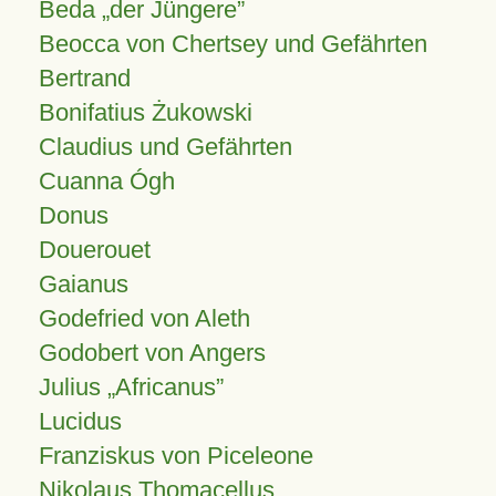
Beda „der Jüngere”
Beocca von Chertsey und Gefährten
Bertrand
Bonifatius Żukowski
Claudius und Gefährten
Cuanna Ógh
Donus
Douerouet
Gaianus
Godefried von Aleth
Godobert von Angers
Julius
Africanus
Lucidus
Franziskus von Piceleone
Nikolaus Thomacellus