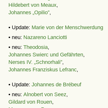
Hildebert von Meaux
,
Johannes „Opilio”
,
• Update:
Marie von der Menschwerdung
• neu:
Nazareno Lanciotti
• neu:
Theodosia
,
Johannes Swierc und Gefährten
,
Nerses IV. „Schnorhali”
,
Johannes Franziskus Lefranc
,
• Update:
Johannes de Brébeuf
• neu:
Alnobert von Seez
,
Gildard von Rouen
,