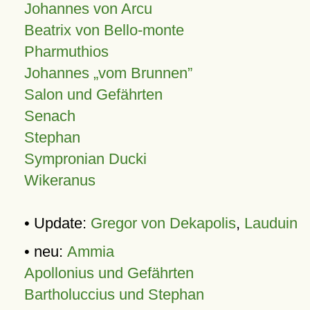
Johannes von Arcu
Beatrix von Bello-monte
Pharmuthios
Johannes
vom Brunnen
Salon und Gefährten
Senach
Stephan
Sympronian Ducki
Wikeranus
• Update:
Gregor von Dekapolis
,
Lauduin
• neu:
Ammia
Apollonius und Gefährten
Bartholuccius und Stephan