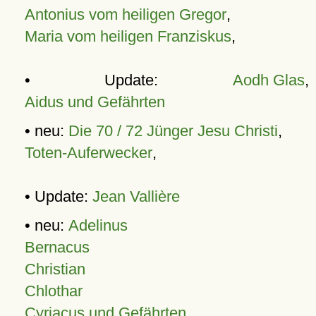
Antonius vom heiligen Gregor
,
Maria vom heiligen Franziskus
,
• Update:
Aodh Glas
,
Aidus und Gefährten
• neu:
Die 70 / 72 Jünger Jesu Christi
,
Toten-Auferwecker
,
• Update:
Jean Vallière
• neu:
Adelinus
Bernacus
Christian
Chlothar
Cyriacus und Gefährten