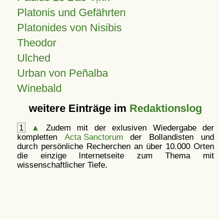
Platonis und Gefährten
Platonides von Nisibis
Theodor
Ulched
Urban von Peñalba
Winebald
weitere Einträge im
Redaktionslog
1
▲
Zudem mit der exlusiven Wiedergabe der
kompletten
Acta Sanctorum
der Bollandisten und
durch persönliche Recherchen an über 10.000 Orten
die einzige Internetseite zum Thema mit
wissenschaftlicher Tiefe.