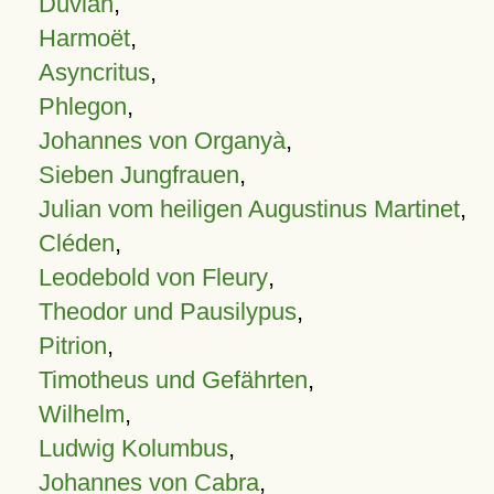
Duvian
,
Harmoët
,
Asyncritus
,
Phlegon
,
Johannes von Organyà
,
Sieben Jungfrauen
,
Julian vom heiligen Augustinus Martinet
,
Cléden
,
Leodebold von Fleury
,
Theodor und Pausilypus
,
Pitrion
,
Timotheus und Gefährten
,
Wilhelm
,
Ludwig Kolumbus
,
Johannes von Cabra
,