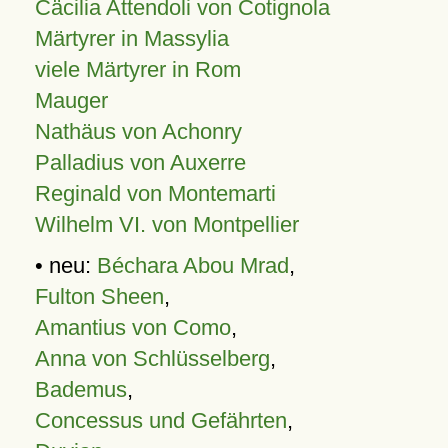
Cäcilia Attendoli von Cotignola
Märtyrer in Massylia
viele Märtyrer in Rom
Mauger
Nathäus von Achonry
Palladius von Auxerre
Reginald von Montemarti
Wilhelm VI. von Montpellier
• neu:
Béchara Abou Mrad
,
Fulton Sheen
,
Amantius von Como
,
Anna von Schlüsselberg
,
Bademus
,
Concessus und Gefährten
,