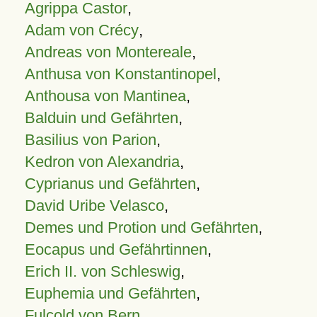
Agrippa Castor
,
Adam von Crécy
,
Andreas von Montereale
,
Anthusa von Konstantinopel
,
Anthousa von Mantinea
,
Balduin und Gefährten
,
Basilius von Parion
,
Kedron von Alexandria
,
Cyprianus und Gefährten
,
David Uribe Velasco
,
Demes und Protion und Gefährten
,
Eocapus und Gefährtinnen
,
Erich II. von Schleswig
,
Euphemia und Gefährten
,
Fulcold von Bern
,