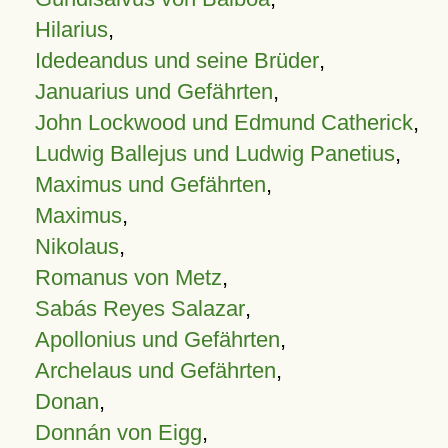
Hilarius
,
Idedeandus und seine Brüder
,
Januarius und Gefährten
,
John Lockwood und Edmund Catherick
,
Ludwig Ballejus und Ludwig Panetius
,
Maximus und Gefährten
,
Maximus
,
Nikolaus
,
Romanus von Metz
,
Sabás Reyes Salazar
,
Apollonius und Gefährten
,
Archelaus und Gefährten
,
Donan
,
Donnán von Eigg
,