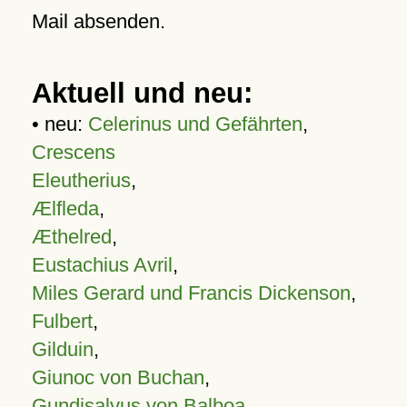
Mail absenden.
Aktuell und neu:
• neu:
Celerinus und Gefährten
,
Crescens
Eleutherius
,
Ælfleda
,
Æthelred
,
Eustachius Avril
,
Miles Gerard und Francis Dickenson
,
Fulbert
,
Gilduin
,
Giunoc von Buchan
,
Gundisalvus von Balboa
,