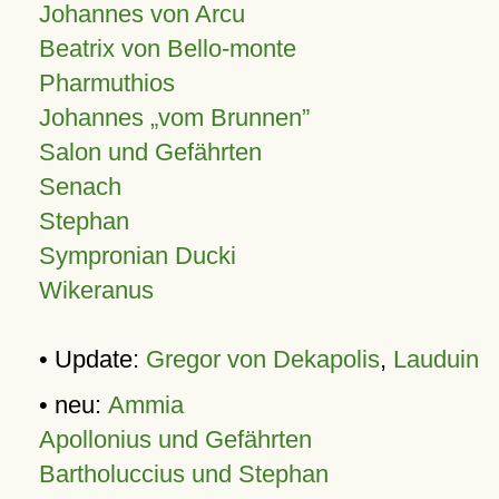
Johannes von Arcu
Beatrix von Bello-monte
Pharmuthios
Johannes
vom Brunnen
Salon und Gefährten
Senach
Stephan
Sympronian Ducki
Wikeranus
• Update:
Gregor von Dekapolis
,
Lauduin
• neu:
Ammia
Apollonius und Gefährten
Bartholuccius und Stephan