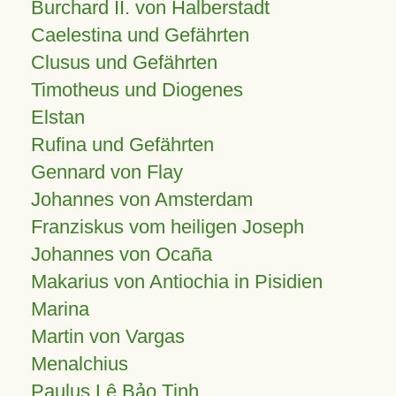
Burchard II. von Halberstadt
Caelestina und Gefährten
Clusus und Gefährten
Timotheus und Diogenes
Elstan
Rufina und Gefährten
Gennard von Flay
Johannes von Amsterdam
Franziskus vom heiligen Joseph
Johannes von Ocaña
Makarius von Antiochia in Pisidien
Marina
Martin von Vargas
Menalchius
Paulus Lê Bảo Tịnh