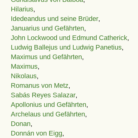
Hilarius
,
Idedeandus und seine Brüder
,
Januarius und Gefährten
,
John Lockwood und Edmund Catherick
,
Ludwig Ballejus und Ludwig Panetius
,
Maximus und Gefährten
,
Maximus
,
Nikolaus
,
Romanus von Metz
,
Sabás Reyes Salazar
,
Apollonius und Gefährten
,
Archelaus und Gefährten
,
Donan
,
Donnán von Eigg
,