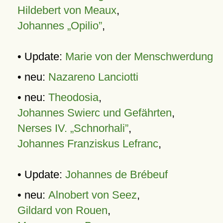
Hildebert von Meaux
,
Johannes „Opilio”
,
• Update:
Marie von der Menschwerdung
• neu:
Nazareno Lanciotti
• neu:
Theodosia
,
Johannes Swierc und Gefährten
,
Nerses IV. „Schnorhali”
,
Johannes Franziskus Lefranc
,
• Update:
Johannes de Brébeuf
• neu:
Alnobert von Seez
,
Gildard von Rouen
,