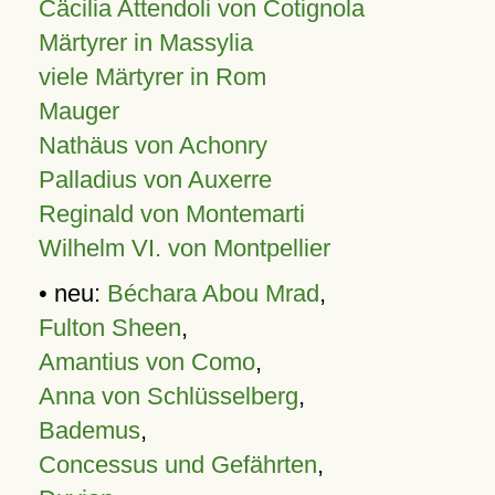
Cäcilia Attendoli von Cotignola
Märtyrer in Massylia
viele Märtyrer in Rom
Mauger
Nathäus von Achonry
Palladius von Auxerre
Reginald von Montemarti
Wilhelm VI. von Montpellier
• neu:
Béchara Abou Mrad
,
Fulton Sheen
,
Amantius von Como
,
Anna von Schlüsselberg
,
Bademus
,
Concessus und Gefährten
,