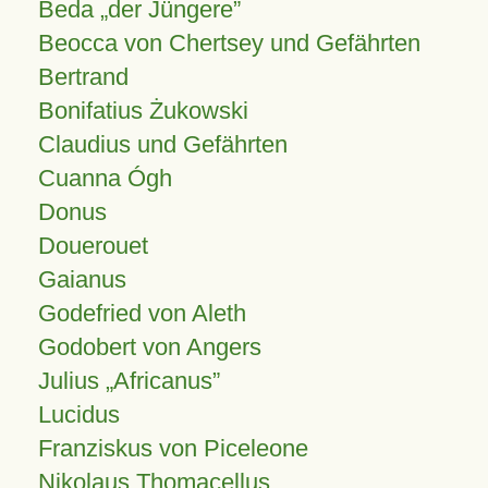
Beda „der Jüngere”
Beocca von Chertsey und Gefährten
Bertrand
Bonifatius Żukowski
Claudius und Gefährten
Cuanna Ógh
Donus
Douerouet
Gaianus
Godefried von Aleth
Godobert von Angers
Julius
Africanus
Lucidus
Franziskus von Piceleone
Nikolaus Thomacellus