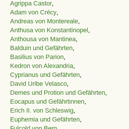
Agrippa Castor
,
Adam von Crécy
,
Andreas von Montereale
,
Anthusa von Konstantinopel
,
Anthousa von Mantinea
,
Balduin und Gefährten
,
Basilius von Parion
,
Kedron von Alexandria
,
Cyprianus und Gefährten
,
David Uribe Velasco
,
Demes und Protion und Gefährten
,
Eocapus und Gefährtinnen
,
Erich II. von Schleswig
,
Euphemia und Gefährten
,
Fulcold von Bern
,