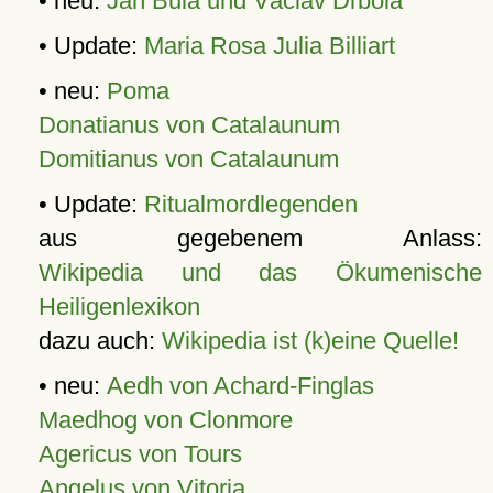
• neu:
Jan Bula und Václav Drbola
• Update:
Maria Rosa Julia Billiart
• neu:
Poma
Donatianus von Catalaunum
Domitianus von Catalaunum
• Update:
Ritualmordlegenden
aus gegebenem Anlass:
Wikipedia und das Ökumenische
Heiligenlexikon
dazu auch:
Wikipedia ist (k)eine Quelle!
• neu:
Aedh von Achard-Finglas
Maedhog von Clonmore
Agericus von Tours
Angelus von Vitoria