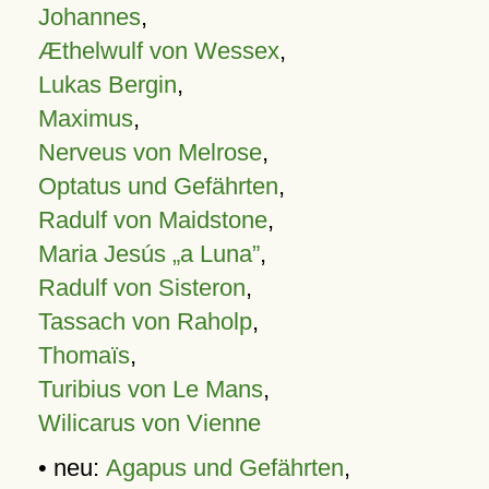
Johannes
,
Æthelwulf von Wessex
,
Lukas Bergin
,
Maximus
,
Nerveus von Melrose
,
Optatus und Gefährten
,
Radulf von Maidstone
,
Maria Jesús „a Luna”
,
Radulf von Sisteron
,
Tassach von Raholp
,
Thomaïs
,
Turibius von Le Mans
,
Wilicarus von Vienne
• neu:
Agapus und Gefährten
,