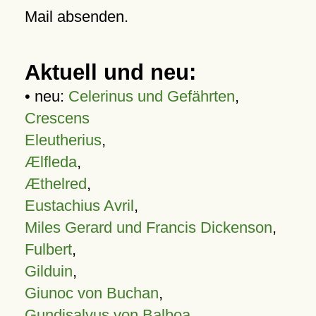
Mail absenden.
Aktuell und neu:
• neu:
Celerinus und Gefährten
,
Crescens
Eleutherius
,
Ælfleda
,
Æthelred
,
Eustachius Avril
,
Miles Gerard und Francis Dickenson
,
Fulbert
,
Gilduin
,
Giunoc von Buchan
,
Gundisalvus von Balboa
,