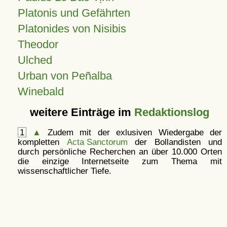
Platonis und Gefährten
Platonides von Nisibis
Theodor
Ulched
Urban von Peñalba
Winebald
weitere Einträge im
Redaktionslog
1
▲
Zudem mit der exlusiven Wiedergabe der
kompletten
Acta Sanctorum
der Bollandisten und
durch persönliche Recherchen an über 10.000 Orten
die einzige Internetseite zum Thema mit
wissenschaftlicher Tiefe.