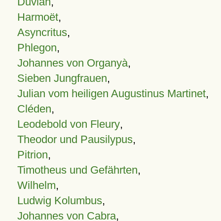
Duvian
,
Harmoët
,
Asyncritus
,
Phlegon
,
Johannes von Organyà
,
Sieben Jungfrauen
,
Julian vom heiligen Augustinus Martinet
,
Cléden
,
Leodebold von Fleury
,
Theodor und Pausilypus
,
Pitrion
,
Timotheus und Gefährten
,
Wilhelm
,
Ludwig Kolumbus
,
Johannes von Cabra
,