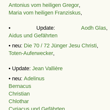
Antonius vom heiligen Gregor
,
Maria vom heiligen Franziskus
,
• Update:
Aodh Glas
,
Aidus und Gefährten
• neu:
Die 70 / 72 Jünger Jesu Christi
,
Toten-Auferwecker
,
• Update:
Jean Vallière
• neu:
Adelinus
Bernacus
Christian
Chlothar
Cyriacus und Gefährten